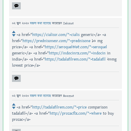
02 জুন 2020
মন্তব্য করা হয়েছে
করেছেন
Zakmut
<a href="
https://cialissr.com/">cialis
generic</a> <a
href="
https://prednisonesr.com/">prednisone
10 mg
price</a> <a href="
https://seroquel365.com/">seroquel
generic</a> <a href="
https://indocinrx.com/">indocin
in
india</a> <a href="
https://tadalafilrem.com/">tadalafil
20mg
lowest price</a>
02 জুন 2020
মন্তব্য করা হয়েছে
করেছেন
Boomut
<a href="
http://tadalafilrem.com/">price
comparison
tadalafil</a> <a href="
http://prozacflx.com/">where
to buy
prozac</a>