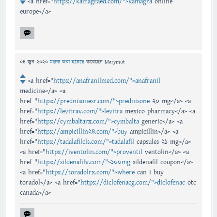
<a href="
https://kamagraed.com/">kamagra
online
europe</a>
04 জুন 2020
মন্তব্য করা হয়েছে
করেছেন
Marymut
<a href="
https://anafranilmed.com/">anafranil
medicine</a> <a
href="
https://prednisonesr.com/">prednisone
20 mg</a> <a
href="
https://levitrav.com/">levitra
mexico pharmacy</a> <a
href="
https://cymbaltarx.com/">cymbalta
generic</a> <a
href="
https://ampicillin24.com/">buy
ampicillin</a> <a
href="
https://tadalafilcls.com/">tadalafil
capsules 21 mg</a>
<a href="
https://iventolin.com/">proventil
ventolin</a> <a
href="
https://sildenafilv.com/">100mg
sildenafil coupon</a>
<a href="
https://toradolrx.com/">where
can i buy
toradol</a> <a href="
https://diclofenacg.com/">diclofenac
otc
canada</a>