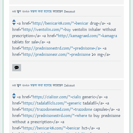
03 জুন 2020
মন্তব্য করা হয়েছে
করেছেন
Denmut
<a href="
http://benicar24.com/">benicar
drug</a> <a
href="
http://iventolin.com/">buy
ventolin inhaler without
prescription</a> <a href="
http://kamagraed.com/">kamagra
tablets for sale</a> <a
href="
http://prednisonestrd.com/">prednisone</a>
<a
href="
http://prednisonesr.com/">prednisone
10 mg</a>
03 জুন 2020
মন্তব্য করা হয়েছে
করেছেন
Zakmut
<a href="
https://cialissr.com/">cialis
generic</a> <a
href="
https://tadalafilcls.com/">generic
tadalafil</a> <a
href="
https://trazodonemed.com/">trazodone
capsules</a> <a
href="
https://prednisonestrd.com/">where
to buy prednisone
without a prescription</a> <a
href="
https://benicar24.com/">benicar
hct</a> <a