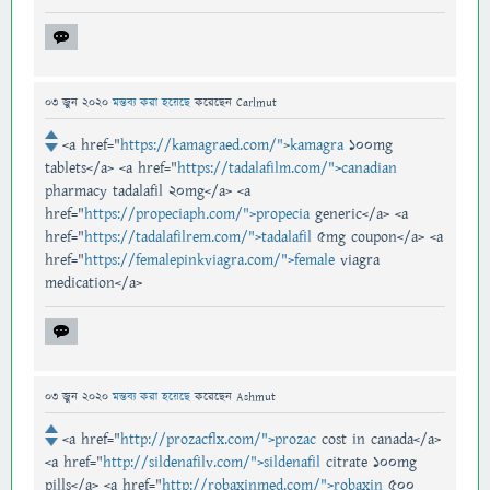
03 জুন 2020
মন্তব্য করা হয়েছে
করেছেন
Carlmut
<a href="
https://kamagraed.com/">kamagra
100mg
tablets</a> <a href="
https://tadalafilm.com/">canadian
pharmacy tadalafil 20mg</a> <a
href="
https://propeciaph.com/">propecia
generic</a> <a
href="
https://tadalafilrem.com/">tadalafil
5mg coupon</a> <a
href="
https://femalepinkviagra.com/">female
viagra
medication</a>
03 জুন 2020
মন্তব্য করা হয়েছে
করেছেন
Ashmut
<a href="
http://prozacflx.com/">prozac
cost in canada</a>
<a href="
http://sildenafilv.com/">sildenafil
citrate 100mg
pills</a> <a href="
http://robaxinmed.com/">robaxin
500