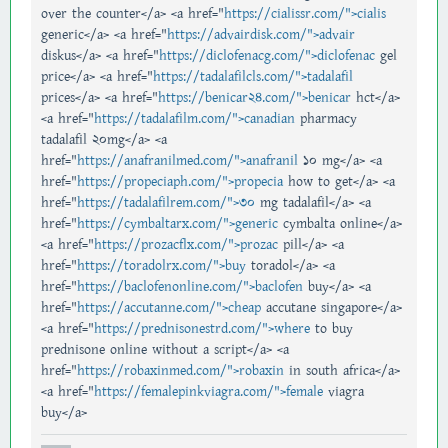
over the counter</a> <a href="
https://cialissr.com/">cialis
generic</a> <a href="
https://advairdisk.com/">advair
diskus</a> <a href="
https://diclofenacg.com/">diclofenac
gel
price</a> <a href="
https://tadalafilcls.com/">tadalafil
prices</a> <a href="
https://benicar24.com/">benicar
hct</a>
<a href="
https://tadalafilm.com/">canadian
pharmacy
tadalafil 20mg</a> <a
href="
https://anafranilmed.com/">anafranil
10 mg</a> <a
href="
https://propeciaph.com/">propecia
how to get</a> <a
href="
https://tadalafilrem.com/">30
mg tadalafil</a> <a
href="
https://cymbaltarx.com/">generic
cymbalta online</a>
<a href="
https://prozacflx.com/">prozac
pill</a> <a
href="
https://toradolrx.com/">buy
toradol</a> <a
href="
https://baclofenonline.com/">baclofen
buy</a> <a
href="
https://accutanne.com/">cheap
accutane singapore</a>
<a href="
https://prednisonestrd.com/">where
to buy
prednisone online without a script</a> <a
href="
https://robaxinmed.com/">robaxin
in south africa</a>
<a href="
https://femalepinkviagra.com/">female
viagra
buy</a>