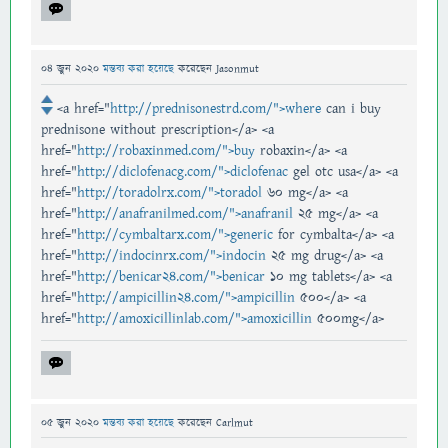
04 জুন 2020
মন্তব্য করা হয়েছে
করেছেন
Jasonmut
<a href="
http://prednisonestrd.com/">where
can i buy
prednisone without prescription</a> <a
href="
http://robaxinmed.com/">buy
robaxin</a> <a
href="
http://diclofenacg.com/">diclofenac
gel otc usa</a> <a
href="
http://toradolrx.com/">toradol
60 mg</a> <a
href="
http://anafranilmed.com/">anafranil
25 mg</a> <a
href="
http://cymbaltarx.com/">generic
for cymbalta</a> <a
href="
http://indocinrx.com/">indocin
25 mg drug</a> <a
href="
http://benicar24.com/">benicar
10 mg tablets</a> <a
href="
http://ampicillin24.com/">ampicillin
500</a> <a
href="
http://amoxicillinlab.com/">amoxicillin
500mg</a>
05 জুন 2020
মন্তব্য করা হয়েছে
করেছেন
Carlmut