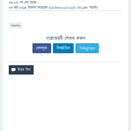
169,671
বার দেখা হয়েছে
05 মার্চ 2019
জিজ্ঞাসা
করেছেন
RakibHossainSajib
(
32,140
পয়েন্ট)
insulin
প্রশ্নোত্তরটি শেয়ার করুন
ফেসবুক
লিঙ্কইডিন
Telegram