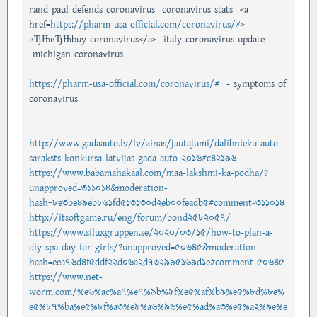
rand paul defends coronavirus coronavirus stats <a
href=
https://pharm-usa-official.com/coronavirus/#>
вЂЊвЂЊbuy coronavirus</a> italy coronavirus update
michigan coronavirus
https://pharm-usa-official.com/coronavirus/#
- symptoms of
coronavirus
http://www.gadaauto.lv/lv/zinas/jautajumi/dalibnieku-auto-
saraksts-konkursa-latvijas-gada-auto-2016#c42196
https://www.babamahakaal.com/maa-lakshmi-ka-podha/?
unapproved=311014&moderation-
hash=8e3be49eb861fd513130d2eb00feadb5#comment-311014
http://itsoftgame.ru/eng/forum/bond2582057/
https://www.siluxgruppen.se/2020/03/15/how-to-plan-a-
diy-spa-day-for-girls/?unapproved=50645&moderation-
hash=eea76d4f5ddf22d06a2d732995169d1e#comment-50645
https://www.net-
worm.com/%e6%ac%a7%e7%9b%9f%e5%af%b9%e5%8d%8e%
e5%87%ba%e5%8f%a3%e9%a6%96%e5%ad%a3%e5%a2%9e%e