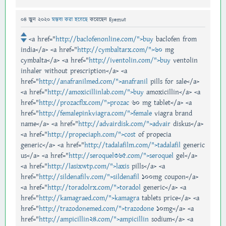
04 জুন 2020
মন্তব্য করা হয়েছে
করেছেন
Eyemut
<a href="
http://baclofenonline.com/">buy
baclofen from
india</a> <a href="
http://cymbaltarx.com/">60
mg
cymbalta</a> <a href="
http://iventolin.com/">buy
ventolin
inhaler without prescription</a> <a
href="
http://anafranilmed.com/">anafranil
pills for sale</a>
<a href="
http://amoxicillinlab.com/">buy
amoxicillin</a> <a
href="
http://prozacflx.com/">prozac
60 mg tablet</a> <a
href="
http://femalepinkviagra.com/">female
viagra brand
name</a> <a href="
http://advairdisk.com/">advair
diskus</a>
<a href="
http://propeciaph.com/">cost
of propecia
generic</a> <a href="
http://tadalafilm.com/">tadalafil
generic
us</a> <a href="
http://seroquel365.com/">seroquel
gel</a>
<a href="
http://lasixwtp.com/">laxis
pills</a> <a
href="
http://sildenafilv.com/">sildenafil
100mg coupon</a>
<a href="
http://toradolrx.com/">toradol
generic</a> <a
href="
http://kamagraed.com/">kamagra
tablets price</a> <a
href="
http://trazodonemed.com/">trazodone
10mg</a> <a
href="
http://ampicillin24.com/">ampicillin
sodium</a> <a