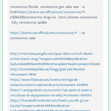
coronavirus florida coronavirus gun sales soar <a
href=
https://pharm-usa-official.com/coronavirus/#>
вЂЊвЂЊcoronavirus drug</a> boris johnson coronavirus
italy coronavirus update
https://pharm-usa-official.com/coronavirus/#
- us
coronavirus cases
http://www.hanquangdu.com/quan-diem-ve-kinh-doanh-
online-thanh-cong/?unapproved=42894&moderation-
hash=81be9f359e85b1f338167e0ade9879a1#comment-42894
http://konstateljepilebo.se/blogg/glad-p%C3%A5sk-
0#comment-3463
https://iessevillalanueva.es/evento/entrega-de-
notasconvocatoria-extraordinaria/#comment-623433
https://varejogratuito.myrp.com.br/sao-paulo-st-passo-1-
vinculacao-do-equipamento-na-sefaz/#comment-259552
https://friendsoffrontstreet.com/thank-you-elk-grove-
toyota/?unapproved=98845&moderation-
hash=756f45113aa4be88b7d305097adb892e#comment-