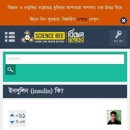
বিজ্ঞান ও প্রযুক্তির প্রশ্নোত্তর দুনিয়ায় আপনাকে স্বাগতম! প্রশ্ন-উত্তর দিয়ে
জিতে নিন পুরস্কার, বিস্তারিত
এখানে
দেখুন।
লগ ইন
ইনসুলিন (insulin) কি?
+61
টি ভোট