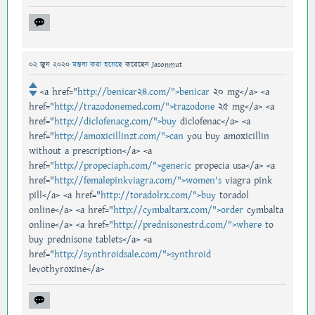
02 জুন 2020
মন্তব্য করা হয়েছে
করেছেন
Jasonmut
<a href="
http://benicar24.com/">benicar
20 mg</a> <a
href="
http://trazodonemed.com/">trazodone
25 mg</a> <a
href="
http://diclofenacg.com/">buy
diclofenac</a> <a
href="
http://amoxicillinzt.com/">can
you buy amoxicillin
without a prescription</a> <a
href="
http://propeciaph.com/">generic
propecia usa</a> <a
href="
http://femalepinkviagra.com/">women's
viagra pink
pill</a> <a href="
http://toradolrx.com/">buy
toradol
online</a> <a href="
http://cymbaltarx.com/">order
cymbalta
online</a> <a href="
http://prednisonestrd.com/">where
to
buy prednisone tablets</a> <a
href="
http://synthroidsale.com/">synthroid
levothyroxine</a>