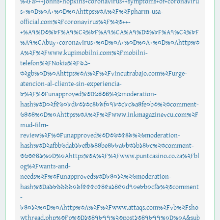
%2Fa>++johns+hopkins+coronavirus++symptoms+of+coronaviru
s+%0D%0A+%0D%0Ahttps%3A%2F%2Fpharm-usa-
official.com%2Fcoronavirus%2F%23++-
+%A7%D3%8F%A7%C2%8F%A7%CA%A7%D3%8F%A7%C2%8F
%A7%CAbuy+coronavirus+%0D%0A+%0D%0A+%0D%0Ahttp%3
A%2F%2Fwww.kupimobilni.com%2Fmobilni-
telefon%2FNokia%2F6.1-
32gb%0D%0Ahttps%3A%2F%2Fvincutrabajo.com%2Furge-
atencion-al-cliente-sin-experiencia-
8%2F%3Funapproved%3D6434%26moderation-
hash%3D02f5608d8313c489f0783c8c9a4fe0b3%23comment-
6434%0D%0Ahttps%3A%2F%2Fwww.inkmagazinevcu.com%2F
mud-film-
review%2F%3Funapproved%3D363549%26moderation-
hash%3D2afbb6dab18efb944be488a8b31b148c%23comment-
363549%0D%0Ahttps%3A%2F%2Fwww.puntcasino.co.za%2Fbl
og%2Fwants-and-
needs%2F%3Funapproved%3D84012%26moderation-
hash%3Da98999909f555c545a1450d70e8b0cf9%23comment
-
84012%0D%0Ahttp%3A%2F%2Fwww.attaqs.com%2Fvb%2Fsho
wthread.php%3Fp%3D1347877%23post1347877%0D%0A&sub