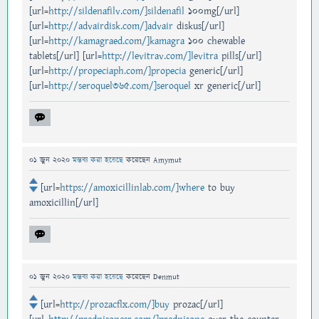
[url=
http://sildenafilv.com/]sildenafil
100mg[/url]
[url=
http://advairdisk.com/]advair
diskus[/url]
[url=
http://kamagraed.com/]kamagra
100 chewable
tablets[/url] [url=
http://levitrav.com/]levitra
pills[/url]
[url=
http://propeciaph.com/]propecia
generic[/url]
[url=
http://seroquel365.com/]seroquel
xr generic[/url]
01 জুন 2020
মন্তব্য করা হয়েছে
করেছেন
Amymut
[url=
https://amoxicillinlab.com/]where
to buy
amoxicillin[/url]
01 জুন 2020
মন্তব্য করা হয়েছে
করেছেন
Denmut
[url=
http://prozacflx.com/]buy
prozac[/url]