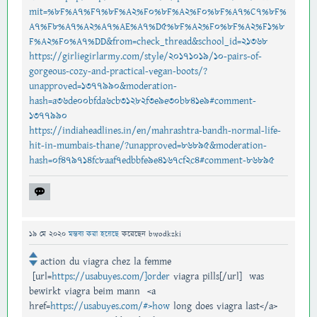
mit=%8F%A7%F7%8F%A2%F0%8F%A2%F0%8F%A7%C7%8F%
A7%F8%A7%A2%A7%AE%A7%D5%8F%A2%F0%8F%A2%F1%8
F%A2%F0%A7%DD&from=check_thread&school_id=21368
https://girliegirlarmy.com/style/20171019/10-pairs-of-
gorgeous-cozy-and-practical-vegan-boots/?
unapproved=1377990&moderation-
hash=a36de00bfda6cb31282f3e9e30b841e9#comment-
1377990
https://indiaheadlines.in/en/mahrashtra-bandh-normal-life-
hit-in-mumbais-thane/?unapproved=86895&moderation-
hash=0f479714fc8aaf7edbbfe9e4167cf2c4#comment-86895
19 মে 2020
মন্তব্য করা হয়েছে
করেছেন
bwodkzki
action du viagra chez la femme
[url=
https://usabuyes.com/]order
viagra pills[/url] was
bewirkt viagra beim mann <a
href=
https://usabuyes.com/#>how
long does viagra last</a>