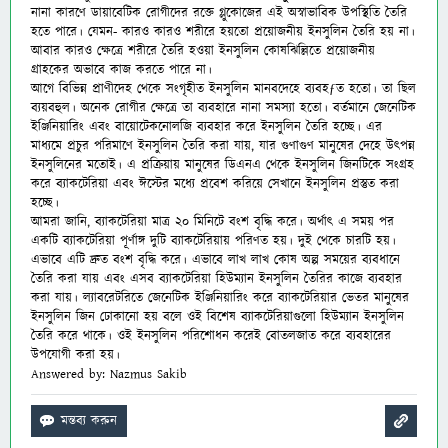
নানা কারণে ডায়াবেটিক রোগীদের রক্তে গ্লুকোজের এই অস্বাভাবিক উপস্থিতি তৈরি
হতে পারে। যেমন- কারও কারও শরীরে হয়তো প্রয়োজনীয় ইনসুলিন তৈরি হয় না।
আবার কারও ক্ষেত্রে শরীরে তৈরি হওয়া ইনসুলিন কোষঝিল্লিতে প্রয়োজনীয়
গ্রাহকের অভাবে কাজ করতে পারে না।
আগে বিভিন্ন প্রাণীদেহ থেকে সংগৃহীত ইনসুলিন মানবদেহে ব্যবহƒত হতো। তা ছিল
ব্যয়বহুল। অনেক রোগীর ক্ষেত্রে তা ব্যবহারে নানা সমস্যা হতো। বর্তমানে জেনেটিক
ইঞ্জিনিয়ারিং এবং বায়োটেকনোলজি ব্যবহার করে ইনসুলিন তৈরি হচ্ছে। এর
মাধ্যমে প্রচুর পরিমাণে ইনসুলিন তৈরি করা যায়, যার গুণাগুণ মানুষের দেহে উৎপন্ন
ইনসুলিনের মতোই। এ প্রক্রিয়ায় মানুষের ডিএনএ থেকে ইনসুলিন জিনটিকে সংগ্রহ
করে ব্যাকটেরিয়া এবং ঈস্টের মধ্যে প্রবেশ করিয়ে সেখানে ইনসুলিন প্রস্তুত করা
হচ্ছে।
আমরা জানি, ব্যাকটেরিয়া মাত্র ২০ মিনিটে বংশ বৃদ্ধি করে। অর্থাৎ এ সময় পর
একটি ব্যাকটেরিয়া পূর্ণাঙ্গ দুটি ব্যাকটেরিয়ায় পরিণত হয়। দুই থেকে চারটি হয়।
এভাবে এটি দ্রুত বংশ বৃদ্ধি করে। এভাবে লাখ লাখ কোষ অল্প সময়ের ব্যবধানে
তৈরি করা যায় এবং এসব ব্যাকটেরিয়া হিউম্যান ইনসুলিন তৈরির কাজে ব্যবহার
করা যায়। ল্যাবরেটরিতে জেনেটিক ইঞ্জিনিয়ারিং করে ব্যাকটেরিয়ার ভেতর মানুষের
ইনসুলিন জিন ঢোকানো হয় বলে ওই বিশেষ ব্যাকটেরিয়াগুলো
হিউম্যান ইনসুলিন
তৈরি করে থাকে। ওই ইনসুলিন পরিশোধন করেই বোতলজাত করে ব্যবহারের
উপযোগী করা হয়।
Answered by: Nazmus Sakib