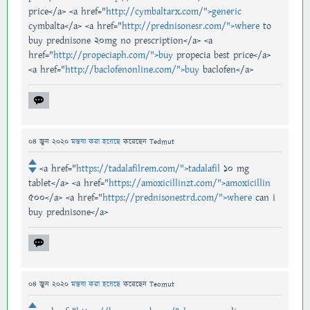
price</a> <a href="
http://cymbaltarx.com/">generic
cymbalta</a> <a href="
http://prednisonesr.com/">where
to
buy prednisone 20mg no prescription</a> <a
href="
http://propeciaph.com/">buy
propecia best price</a>
<a href="
http://baclofenonline.com/">buy
baclofen</a>
04 জুন 2020
মন্তব্য করা হয়েছে
করেছেন
Tedmut
<a href="
https://tadalafilrem.com/">tadalafil
10 mg
tablet</a> <a href="
https://amoxicillinzt.com/">amoxicillin
500</a> <a href="
https://prednisonestrd.com/">where
can i
buy prednisone</a>
04 জুন 2020
মন্তব্য করা হয়েছে
করেছেন
Teomut