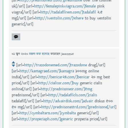
[url=
http://prednisonesr.com/]prednisone
over the counter
uk[/url] [url=
http://femalepinkviagra.com/]female
pink
viagra[/url] [url=
http://tadalafilrem.com/]tadalafil
2.5
mg[/url] [url=
http://iventolin.com/]where
to buy ventolin
generic[/url]
01 জুন 2020
মন্তব্য করা হয়েছে
করেছেন
Jasonmut
[url=
http://trazodonemed.com/]trazodone
drug[/url]
[url=
http://kamagraed.com/]kamagra
100mg online
india[/url] [url=
http://benicar24.com/]benicar
20 mg best
price[/url] [url=
http://cialissr.com/]buy
generic cialis
online[/url] [url=
http://prednisonesr.com/]5mg
prednisone[/url] [url=
http://tadalafilcls.com/]cialis
tadalafil[/url] [url=
http://advairdisk.com/]advair
diskus 500
50 mg[/url] [url=
http://prednisonestrd.com/]prednisone[/url
]
[url=
http://cymbaltarx.com/]cymbalta
generic[/url]
[url=
http://propeciaph.com/]generic
propecia price[/url]