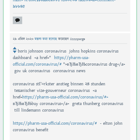
98845
29 এপ্রিল 2020
মন্তব্য করা হয়েছে
করেছেন
iiznnparge
boris johnson coronavirus johns hopkins coronavirus
dashboard <a href="
https://pharm-usa-
official.com/coronavirus/#
">вЂЊвЂЊcoronavirus drug</a>
gov uk coronavirus coronavirus news
coronavirus stГ¤rkster anstieg binnen 24 stunden
texanischer vize-gouverneur coronavirus <a
href=
https://pharm-usa-official.com/coronavirus/#>
вЂЊвЂЊbuy coronavirus</a> greta thunberg coronavirus
till lindemann coronavirus
https://pharm-usa-official.com/coronavirus/#
- elton john
coronavirus benefit