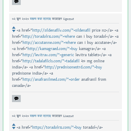
02 জুন 2020
মন্তব্য করা হয়েছে
করেছেন
Ugomut
<a href="
http://sildenafilv.com/">sildenafil
price nz</a> <a
href="
http://toradolrx.com/">where
can i buy toradol</a> <a
href="
http://accutanne.com/">where
can i buy accutane</a>
<a href="
http://kamagraed.com/">buy
kamagra</a> <a
href="
http://levitrav.com/">generic
levitra tablets</a> <a
href="
http://tadalafilcls.com/">tadalafil
20 mg online
india</a> <a href="
http://prednisonestrd.com/">buy
prednisone india</a> <a
href="
http://anafranilmed.com/">order
anafranil from
canada</a>
02 জুন 2020
মন্তব্য করা হয়েছে
করেছেন
Lisamut
<a href="
https://toradolrx.com/">buy
toradol</a>