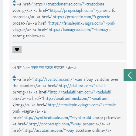
<a href="
https://trazodonemed.com/">trazodone
100mg</a> <a href="
https://propeciaph.com/">generic
for
propecia</a> <a href="
https://prozacflx.com/">generic
prozac</a> <a href="
https://femalepinkviagra.com/">pink
viagra</a> <a href="
https://kamagraed.com/">kamagra
100mg tablets</a>
05 জুন 2020
মন্তব্য করা হয়েছে
করেছেন
Ashmut
<a href="
http://iventolin.com/">can
i buy ventolin over
the counter</a> <a href="
http://cialissr.com/">cialis
150mg</a> <a href="
http://tadalafilrem.com/">tadalafil
otc</a> <a href="
http://anafranilmed.com/">anafranil
25mg</a> <a href="
http://femalepinkviagra.com/">female
pink viagra</a> <a
href="
http://synthroidsale.com/">synthroid
cheap price</a>
<a href="
http://propeciaph.com/">buy
propecia</a> <a
href="
http://accutanne.com/">buy
accutane online</a>