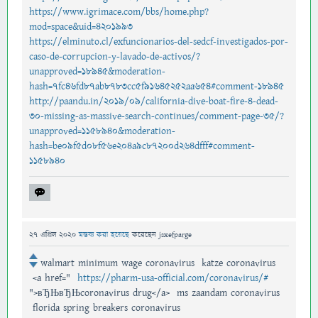
https://www.igrimace.com/bbs/home.php?
mod=space&uid=4201993
https://elminuto.cl/exfuncionarios-del-sedcf-investigados-por-
caso-de-corrupcion-y-lavado-de-activos/?
unapproved=18945&moderation-
hash=7fc46fd87ab8783cc5f91645252aa654#comment-18945
http://paandu.in/2019/09/california-dive-boat-fire-4-dead-
30-missing-as-massive-search-continues/comment-page-35/?
unapproved=1158940&moderation-
hash=be09f5d08f56e204a9c87200d264dfff#comment-
1158940
27 এপ্রিল 2020
মন্তব্য করা হয়েছে
করেছেন
jsxefparge
walmart minimum wage coronavirus katze coronavirus
<a href="
https://pharm-usa-official.com/coronavirus/#
">вЂЊвЂЊcoronavirus drug</a> ms zaandam coronavirus
florida spring breakers coronavirus