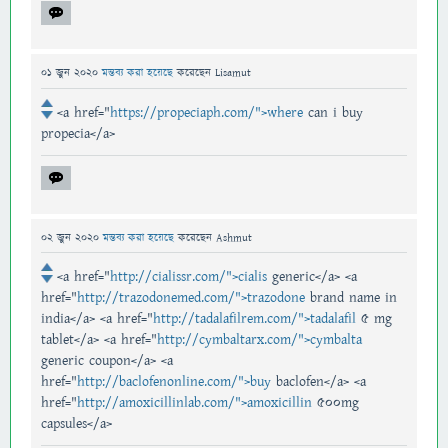
01 জুন 2020
মন্তব্য করা হয়েছে
করেছেন
Lisamut
<a href="
https://propeciaph.com/">where
can i buy
propecia</a>
02 জুন 2020
মন্তব্য করা হয়েছে
করেছেন
Ashmut
<a href="
http://cialissr.com/">cialis
generic</a> <a
href="
http://trazodonemed.com/">trazodone
brand name in
india</a> <a href="
http://tadalafilrem.com/">tadalafil
5 mg
tablet</a> <a href="
http://cymbaltarx.com/">cymbalta
generic coupon</a> <a
href="
http://baclofenonline.com/">buy
baclofen</a> <a
href="
http://amoxicillinlab.com/">amoxicillin
500mg
capsules</a>