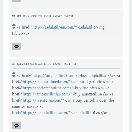
04 জুন 2020
মন্তব্য করা হয়েছে
করেছেন
Kiamut
<a href="
http://tadalafilrem.com/">tadalafil
10 mg
tablet</a>
04 জুন 2020
মন্তব্য করা হয়েছে
করেছেন
Markmut
<a href="
https://ampicillin24.com/">buy
ampicillian</a> <a
href="
https://anafranilmed.com/">anafranil
generic</a> <a
href="
https://baclofenonline.com/">buy
baclofen</a> <a
href="
https://amoxicillinlab.com/">buy
amoxicillin</a> <a
href="
https://iventolin.com/">can
i buy ventolin over the
counter nz</a> <a
href="
https://amoxicillinzt.com/">amoxicillin
500</a>