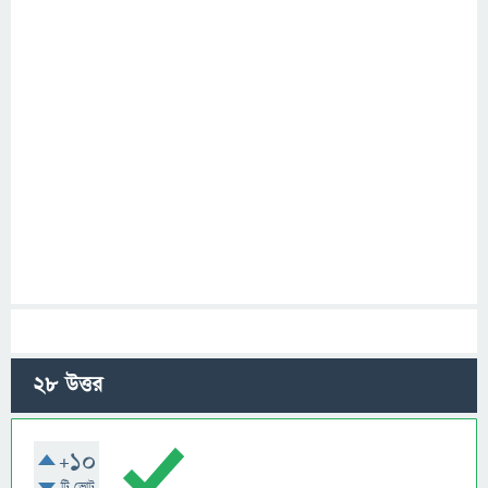
28
উত্তর
+10
টি ভোট