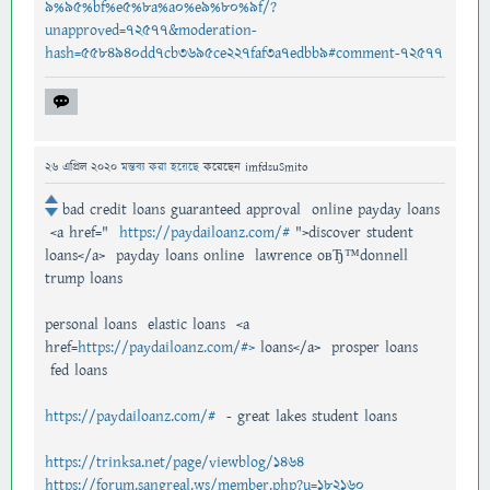
9%95%bf%e5%8a%a0%e9%80%9f/?
unapproved=72577&moderation-
hash=5584940dd7cb3695ce227faf3a7edbb9#comment-72577
26 এপ্রিল 2020
মন্তব্য করা হয়েছে
করেছেন
imfdsuSmito
bad credit loans guaranteed approval online payday loans
<a href="
https://paydailoanz.com/#
">discover student
loans</a> payday loans online lawrence oвЂ™donnell
trump loans
personal loans elastic loans <a
href=
https://paydailoanz.com/#>
loans</a> prosper loans
fed loans
https://paydailoanz.com/#
- great lakes student loans
https://trinksa.net/page/viewblog/1464
https://forum.sangreal.ws/member.php?u=182160