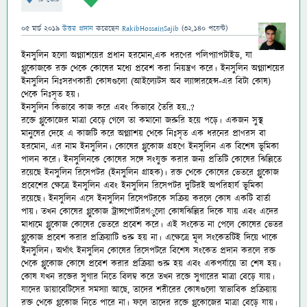
05 মার্চ 2019
উত্তর প্রদান
করেছেন
RakibHossainSajib
(
32,140
পয়েন্ট)
ইনসুলিন হলো অগ্ন্যাশয়ের প্রধান হরমোন,এক ধরণের পলিপ্যাপটাইড, যা
গ্লুকোজকে রক্ত থেকে কোষের মধ্যে প্রবেশ করা নিয়ন্ত্রণ করে। ইনসুলিন অগ্ন্যাশয়ের
ইনসুলিন নিঃসরণকারী কোষগুলো (আইল্যেটস অব ল্যাঙ্গারহেন্স-
এর বিটা কোষ)
থেকে নিঃসৃত হয়।
ইনসুলিন কিভাবে কাজ করে এবং কিভাবে তৈরি হয়..?
রক্তে গ্লুকোজের মাত্রা বেড়ে গেলে তা কমানো জরুরি হয়ে পড়ে। একজন সুস্থ
মানুষের দেহে এ কাজটি করে অগ্ন্যাশয় থেকে নিঃসৃত এক ধরনের প্রাণরস বা
হরমোন, এর নাম ইনসুলিন। কোষের গ্লুকোজ গ্রহণে ইনসুলিন এক বিশেষ ভূমিকা
পালন করে। ইনসুলিনকে কোষের সঙ্গে সংযুক্ত করার জন্য প্রতিটি কোষের ঝিল্লিতে
রয়েছে ইনসুলিন রিসেপটর (ইনসুলিন গ্রাহক)। রক্ত থেকে কোষের ভেতরে গ্লুকোজ
প্রবেশের ক্ষেত্রে ইনসুলিন এবং ইনসুলিন রিসেপটর দুটিরই অপরিহার্য ভূমিকা
রয়েছে। ইনসুলিন এসে ইনসুলিন রিসেপটরকে সক্রিয় করলে কোষ একটি বার্তা
পায়। তখন কোষের গ্লুকোজ ট্রান্সপোর্টারগ
ুলো কোষঝিল্লির দিকে যায় এবং এদের
মাধ্যমে গ্লুকোজ কোষের ভেতরে প্রবেশ করে। এই সংকেত না পেলে কোষের ভেতর
গ্লুকোজ প্রবেশ করার প্রক্রিয়াটি শুরু হয় না। এক্ষেত্রে মূল সংকেতটিই দিয়ে থাকে
ইনসুলিন। অর্থাৎ ইনসুলিন কোষের রিসেপটরে বিশেষ সংকেত প্রদান করলে রক্ত
থেকে গ্লুকোজ কোষে প্রবেশ করার প্রক্রিয়া শুরু হয় এবং একপর্যায়ে তা শেষ হয়।
কোষ যখন রক্তের সুগার নিতে বিলম্ব করে তখন রক্তে সুগারের মাত্রা বেড়ে যায়।
যাদের ডায়াবেটিসের সমস্যা আছে, তাদের শরীরের কোষগুলো স্বাভাবিক প্রক্রিয়ায়
রক্ত থেকে গ্লুকোজ নিতে পারে না। ফলে তাদের রক্তে গ্লুুকোজের মাত্রা বেড়ে যায়।