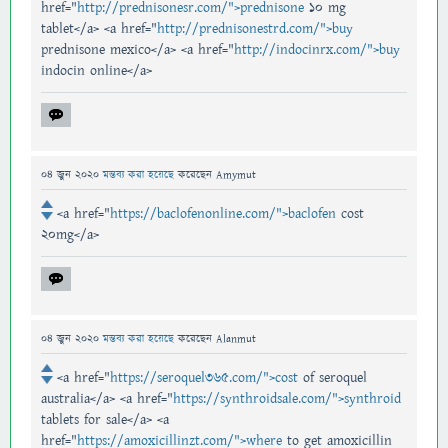
href="
http://prednisonesr.com/">prednisone
10 mg
tablet</a> <a href="
http://prednisonestrd.com/">buy
prednisone mexico</a> <a href="
http://indocinrx.com/">buy
indocin online</a>
04 জুন 2020
মন্তব্য করা হয়েছে
করেছেন
Amymut
<a href="
https://baclofenonline.com/">baclofen
cost
20mg</a>
04 জুন 2020
মন্তব্য করা হয়েছে
করেছেন
Alanmut
<a href="
https://seroquel365.com/">cost
of seroquel
australia</a> <a href="
https://synthroidsale.com/">synthroid
tablets for sale</a> <a
href="
https://amoxicillinzt.com/">where
to get amoxicillin