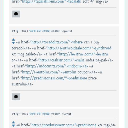
href="
https://tadalafilrem.com/">tadalafil
soft 20 mg</a>
03 জুন 2020
মন্তব্য করা হয়েছে
করেছেন
Ugomut
<a href="
http://toradolrx.com/">where
can i buy
toradol</a> <a href="
http://synthroidsale.com/">synthroid
25 mcg tablet</a> <a href="
http://levitrav.com/">levitra
10</a> <a href="
http://cialissr.com/">cialis
india paypal</a>
<a href="
http://indocinrx.com/">indocin</a>
<a
href="
http://iventolin.com/">ventolin
coupon</a> <a
href="
http://prednisonesr.com/">prednisone
price
australia</a>
03 জুন 2020
মন্তব্য করা হয়েছে
করেছেন
Kiamut
<a href="
http://prednisonesr.com/">prednisone
20 mg</a>