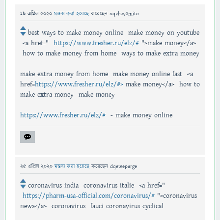
19 এপ্রিল 2020
মন্তব্য করা হয়েছে
করেছেন
xqvlzwSmito
best ways to make money online make money on youtube
<a href="
https://www.fresher.ru/elz/#
">make money</a>
how to make money from home ways to make extra money
make extra money from home make money online fast <a
href=
https://www.fresher.ru/elz/#>
make money</a> how to
make extra money make money
https://www.fresher.ru/elz/#
- make money online
25 এপ্রিল 2020
মন্তব্য করা হয়েছে
করেছেন
dqeweparge
coronavirus india coronavirus italie <a href="
https://pharm-usa-official.com/coronavirus/#
">coronavirus
news</a> coronavirus fauci coronavirus cyclical