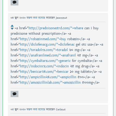
04 জুন 2020
মন্তব্য করা হয়েছে
করেছেন
Jasonmut
<a href="
http://prednisonestrd.com/">where
can i buy
prednisone without prescription</a> <a
href="
http://robaxinmed.com/">buy
robaxin</a> <a
href="
http://diclofenacg.com/">diclofenac
gel otc usa</a> <a
href="
http://toradolrx.com/">toradol
60 mg</a> <a
href="
http://anafranilmed.com/">anafranil
25 mg</a> <a
href="
http://cymbaltarx.com/">generic
for cymbalta</a> <a
href="
http://indocinrx.com/">indocin
25 mg drug</a> <a
href="
http://benicar24.com/">benicar
10 mg tablets</a> <a
href="
http://ampicillin24.com/">ampicillin
500</a> <a
href="
http://amoxicillinlab.com/">amoxicillin
500mg</a>
05 জুন 2020
মন্তব্য করা হয়েছে
করেছেন
Carlmut