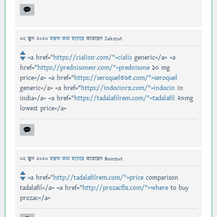
02 জুন 2020
মন্তব্য করা হয়েছে
করেছেন
Zakmut
<a href="
https://cialissr.com/">cialis
generic</a> <a
href="
https://prednisonesr.com/">prednisone
10 mg
price</a> <a href="
https://seroquel365.com/">seroquel
generic</a> <a href="
https://indocinrx.com/">indocin
in
india</a> <a href="
https://tadalafilrem.com/">tadalafil
20mg
lowest price</a>
02 জুন 2020
মন্তব্য করা হয়েছে
করেছেন
Boomut
<a href="
http://tadalafilrem.com/">price
comparison
tadalafil</a> <a href="
http://prozacflx.com/">where
to buy
prozac</a>