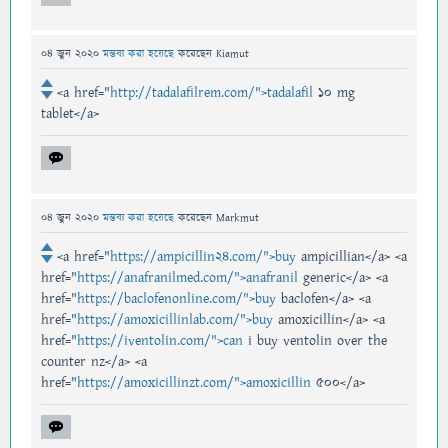
04 জুন 2020
মন্তব্য করা হয়েছে
করেছেন
Kiamut
<a href="
http://tadalafilrem.com/">tadalafil
10 mg
tablet</a>
04 জুন 2020
মন্তব্য করা হয়েছে
করেছেন
Markmut
<a href="
https://ampicillin24.com/">buy
ampicillian</a> <a
href="
https://anafranilmed.com/">anafranil
generic</a> <a
href="
https://baclofenonline.com/">buy
baclofen</a> <a
href="
https://amoxicillinlab.com/">buy
amoxicillin</a> <a
href="
https://iventolin.com/">can
i buy ventolin over the
counter nz</a> <a
href="
https://amoxicillinzt.com/">amoxicillin
500</a>