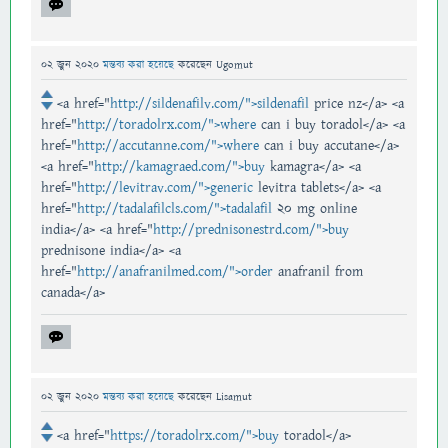
02 জুন 2020
মন্তব্য করা হয়েছে
করেছেন
Ugomut
<a href="
http://sildenafilv.com/">sildenafil
price nz</a> <a
href="
http://toradolrx.com/">where
can i buy toradol</a> <a
href="
http://accutanne.com/">where
can i buy accutane</a>
<a href="
http://kamagraed.com/">buy
kamagra</a> <a
href="
http://levitrav.com/">generic
levitra tablets</a> <a
href="
http://tadalafilcls.com/">tadalafil
20 mg online
india</a> <a href="
http://prednisonestrd.com/">buy
prednisone india</a> <a
href="
http://anafranilmed.com/">order
anafranil from
canada</a>
02 জুন 2020
মন্তব্য করা হয়েছে
করেছেন
Lisamut
<a href="
https://toradolrx.com/">buy
toradol</a>