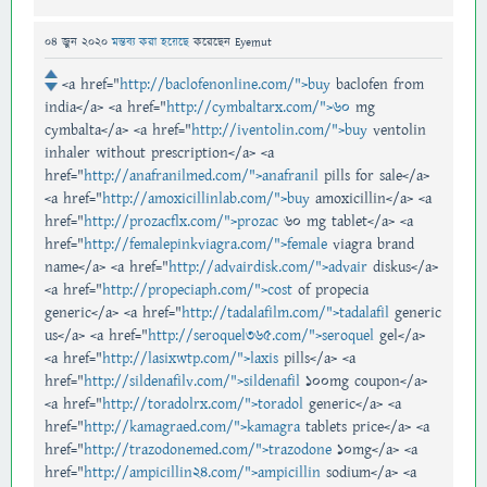
04 জুন 2020
মন্তব্য করা হয়েছে
করেছেন
Eyemut
<a href="
http://baclofenonline.com/">buy
baclofen from
india</a> <a href="
http://cymbaltarx.com/">60
mg
cymbalta</a> <a href="
http://iventolin.com/">buy
ventolin
inhaler without prescription</a> <a
href="
http://anafranilmed.com/">anafranil
pills for sale</a>
<a href="
http://amoxicillinlab.com/">buy
amoxicillin</a> <a
href="
http://prozacflx.com/">prozac
60 mg tablet</a> <a
href="
http://femalepinkviagra.com/">female
viagra brand
name</a> <a href="
http://advairdisk.com/">advair
diskus</a>
<a href="
http://propeciaph.com/">cost
of propecia
generic</a> <a href="
http://tadalafilm.com/">tadalafil
generic
us</a> <a href="
http://seroquel365.com/">seroquel
gel</a>
<a href="
http://lasixwtp.com/">laxis
pills</a> <a
href="
http://sildenafilv.com/">sildenafil
100mg coupon</a>
<a href="
http://toradolrx.com/">toradol
generic</a> <a
href="
http://kamagraed.com/">kamagra
tablets price</a> <a
href="
http://trazodonemed.com/">trazodone
10mg</a> <a
href="
http://ampicillin24.com/">ampicillin
sodium</a> <a