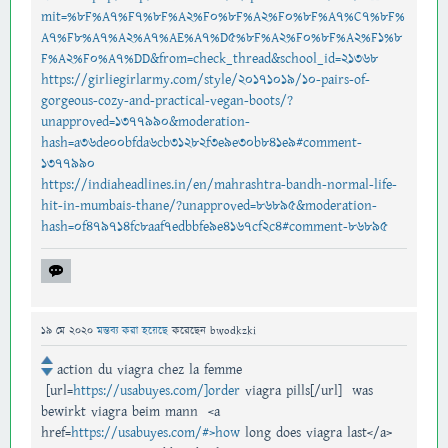
mit=%8F%A7%F7%8F%A2%F0%8F%A2%F0%8F%A7%C7%8F%
A7%F8%A7%A2%A7%AE%A7%D5%8F%A2%F0%8F%A2%F1%8
F%A2%F0%A7%DD&from=check_thread&school_id=21368
https://girliegirlarmy.com/style/20171019/10-pairs-of-
gorgeous-cozy-and-practical-vegan-boots/?
unapproved=1377990&moderation-
hash=a36de00bfda6cb31282f3e9e30b841e9#comment-
1377990
https://indiaheadlines.in/en/mahrashtra-bandh-normal-life-
hit-in-mumbais-thane/?unapproved=86895&moderation-
hash=0f479714fc8aaf7edbbfe9e4167cf2c4#comment-86895
19 মে 2020
মন্তব্য করা হয়েছে
করেছেন
bwodkzki
action du viagra chez la femme
[url=
https://usabuyes.com/]order
viagra pills[/url] was
bewirkt viagra beim mann <a
href=
https://usabuyes.com/#>how
long does viagra last</a>