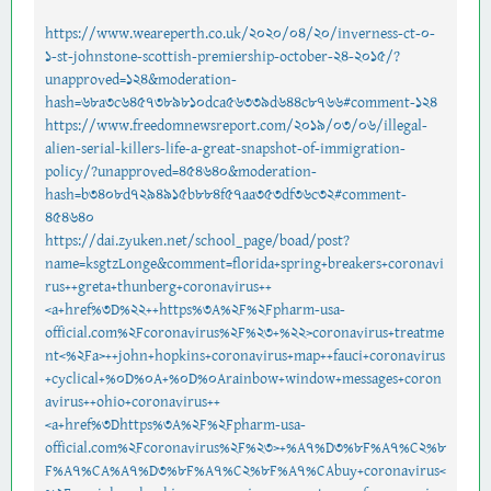
https://www.weareperth.co.uk/2020/04/20/inverness-ct-0-
1-st-johnstone-scottish-premiership-october-24-2015/?
unapproved=124&moderation-
hash=68a3c6457389810dca56339d644c8766#comment-124
https://www.freedomnewsreport.com/2019/03/06/illegal-
alien-serial-killers-life-a-great-snapshot-of-immigration-
policy/?unapproved=454640&moderation-
hash=b3408d7294915b884f57aa353df36c32#comment-
454640
https://dai.zyuken.net/school_page/boad/post?
name=ksgtzLonge&comment=florida+spring+breakers+coronavi
rus++greta+thunberg+coronavirus++
<a+href%3D%22++https%3A%2F%2Fpharm-usa-
official.com%2Fcoronavirus%2F%23+%22>coronavirus+treatme
nt<%2Fa>++john+hopkins+coronavirus+map++fauci+coronavirus
+cyclical+%0D%0A+%0D%0Arainbow+window+messages+coron
avirus++ohio+coronavirus++
<a+href%3Dhttps%3A%2F%2Fpharm-usa-
official.com%2Fcoronavirus%2F%23>+%A7%D3%8F%A7%C2%8
F%A7%CA%A7%D3%8F%A7%C2%8F%A7%CAbuy+coronavirus<