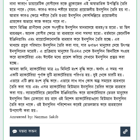
নানা কারণে ডায়াবেটিক রোগীদের রক্তে গ্লুকোজের এই অস্বাভাবিক উপস্থিতি তৈরি
হতে পারে। যেমন- কারও কারও শরীরে হয়তো প্রয়োজনীয় ইনসুলিন তৈরি হয় না।
আবার কারও ক্ষেত্রে শরীরে তৈরি হওয়া ইনসুলিন কোষঝিল্লিতে প্রয়োজনীয়
গ্রাহকের অভাবে কাজ করতে পারে না।
আগে বিভিন্ন প্রাণীদেহ থেকে সংগৃহীত ইনসুলিন মানবদেহে ব্যবহƒত হতো। তা ছিল
ব্যয়বহুল। অনেক রোগীর ক্ষেত্রে তা ব্যবহারে নানা সমস্যা হতো। বর্তমানে জেনেটিক
ইঞ্জিনিয়ারিং এবং বায়োটেকনোলজি ব্যবহার করে ইনসুলিন তৈরি হচ্ছে। এর
মাধ্যমে প্রচুর পরিমাণে ইনসুলিন তৈরি করা যায়, যার গুণাগুণ মানুষের দেহে উৎপন্ন
ইনসুলিনের মতোই। এ প্রক্রিয়ায় মানুষের ডিএনএ থেকে ইনসুলিন জিনটিকে সংগ্রহ
করে ব্যাকটেরিয়া এবং ঈস্টের মধ্যে প্রবেশ করিয়ে সেখানে ইনসুলিন প্রস্তুত করা
হচ্ছে।
আমরা জানি, ব্যাকটেরিয়া মাত্র ২০ মিনিটে বংশ বৃদ্ধি করে। অর্থাৎ এ সময় পর
একটি ব্যাকটেরিয়া পূর্ণাঙ্গ দুটি ব্যাকটেরিয়ায় পরিণত হয়। দুই থেকে চারটি হয়।
এভাবে এটি দ্রুত বংশ বৃদ্ধি করে। এভাবে লাখ লাখ কোষ অল্প সময়ের ব্যবধানে
তৈরি করা যায় এবং এসব ব্যাকটেরিয়া হিউম্যান ইনসুলিন তৈরির কাজে ব্যবহার
করা যায়। ল্যাবরেটরিতে জেনেটিক ইঞ্জিনিয়ারিং করে ব্যাকটেরিয়ার ভেতর মানুষের
ইনসুলিন জিন ঢোকানো হয় বলে ওই বিশেষ ব্যাকটেরিয়াগুলো
হিউম্যান ইনসুলিন
তৈরি করে থাকে। ওই ইনসুলিন পরিশোধন করেই বোতলজাত করে ব্যবহারের
উপযোগী করা হয়।
Answered by: Nazmus Sakib