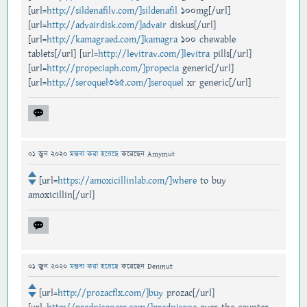
[url=
http://sildenafilv.com/]sildenafil
100mg[/url]
[url=
http://advairdisk.com/]advair
diskus[/url]
[url=
http://kamagraed.com/]kamagra
100 chewable
tablets[/url] [url=
http://levitrav.com/]levitra
pills[/url]
[url=
http://propeciaph.com/]propecia
generic[/url]
[url=
http://seroquel365.com/]seroquel
xr generic[/url]
01 জুন 2020
মন্তব্য করা হয়েছে
করেছেন
Amymut
[url=
https://amoxicillinlab.com/]where
to buy
amoxicillin[/url]
01 জুন 2020
মন্তব্য করা হয়েছে
করেছেন
Denmut
[url=
http://prozacflx.com/]buy
prozac[/url]