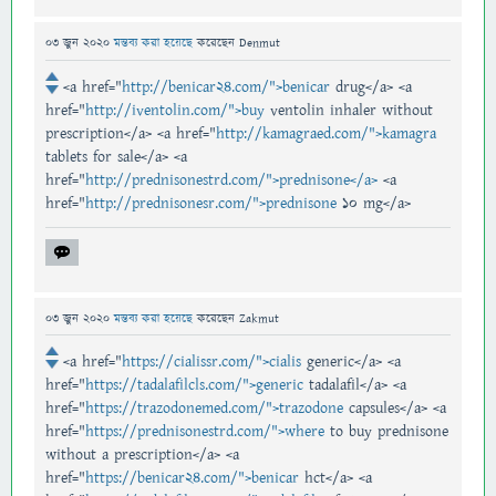
03 জুন 2020
মন্তব্য করা হয়েছে
করেছেন
Denmut
<a href="
http://benicar24.com/">benicar
drug</a> <a
href="
http://iventolin.com/">buy
ventolin inhaler without
prescription</a> <a href="
http://kamagraed.com/">kamagra
tablets for sale</a> <a
href="
http://prednisonestrd.com/">prednisone</a>
<a
href="
http://prednisonesr.com/">prednisone
10 mg</a>
03 জুন 2020
মন্তব্য করা হয়েছে
করেছেন
Zakmut
<a href="
https://cialissr.com/">cialis
generic</a> <a
href="
https://tadalafilcls.com/">generic
tadalafil</a> <a
href="
https://trazodonemed.com/">trazodone
capsules</a> <a
href="
https://prednisonestrd.com/">where
to buy prednisone
without a prescription</a> <a
href="
https://benicar24.com/">benicar
hct</a> <a