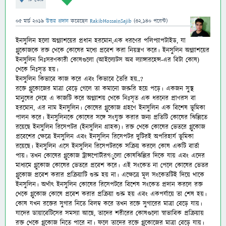
05 মার্চ 2019
উত্তর প্রদান
করেছেন
RakibHossainSajib
(
32,140
পয়েন্ট)
ইনসুলিন হলো অগ্ন্যাশয়ের প্রধান হরমোন,এক ধরণের পলিপ্যাপটাইড, যা
গ্লুকোজকে রক্ত থেকে কোষের মধ্যে প্রবেশ করা নিয়ন্ত্রণ করে। ইনসুলিন অগ্ন্যাশয়ের
ইনসুলিন নিঃসরণকারী কোষগুলো (আইল্যেটস অব ল্যাঙ্গারহেন্স-
এর বিটা কোষ)
থেকে নিঃসৃত হয়।
ইনসুলিন কিভাবে কাজ করে এবং কিভাবে তৈরি হয়..?
রক্তে গ্লুকোজের মাত্রা বেড়ে গেলে তা কমানো জরুরি হয়ে পড়ে। একজন সুস্থ
মানুষের দেহে এ কাজটি করে অগ্ন্যাশয় থেকে নিঃসৃত এক ধরনের প্রাণরস বা
হরমোন, এর নাম ইনসুলিন। কোষের গ্লুকোজ গ্রহণে ইনসুলিন এক বিশেষ ভূমিকা
পালন করে। ইনসুলিনকে কোষের সঙ্গে সংযুক্ত করার জন্য প্রতিটি কোষের ঝিল্লিতে
রয়েছে ইনসুলিন রিসেপটর (ইনসুলিন গ্রাহক)। রক্ত থেকে কোষের ভেতরে গ্লুকোজ
প্রবেশের ক্ষেত্রে ইনসুলিন এবং ইনসুলিন রিসেপটর দুটিরই অপরিহার্য ভূমিকা
রয়েছে। ইনসুলিন এসে ইনসুলিন রিসেপটরকে সক্রিয় করলে কোষ একটি বার্তা
পায়। তখন কোষের গ্লুকোজ ট্রান্সপোর্টারগ
ুলো কোষঝিল্লির দিকে যায় এবং এদের
মাধ্যমে গ্লুকোজ কোষের ভেতরে প্রবেশ করে। এই সংকেত না পেলে কোষের ভেতর
গ্লুকোজ প্রবেশ করার প্রক্রিয়াটি শুরু হয় না। এক্ষেত্রে মূল সংকেতটিই দিয়ে থাকে
ইনসুলিন। অর্থাৎ ইনসুলিন কোষের রিসেপটরে বিশেষ সংকেত প্রদান করলে রক্ত
থেকে গ্লুকোজ কোষে প্রবেশ করার প্রক্রিয়া শুরু হয় এবং একপর্যায়ে তা শেষ হয়।
কোষ যখন রক্তের সুগার নিতে বিলম্ব করে তখন রক্তে সুগারের মাত্রা বেড়ে যায়।
যাদের ডায়াবেটিসের সমস্যা আছে, তাদের শরীরের কোষগুলো স্বাভাবিক প্রক্রিয়ায়
রক্ত থেকে গ্লুকোজ নিতে পারে না। ফলে তাদের রক্তে গ্লুুকোজের মাত্রা বেড়ে যায়।