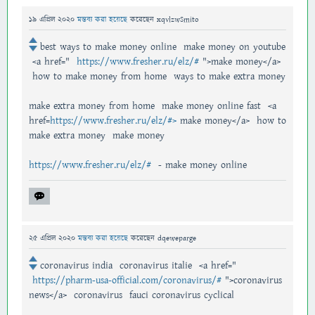
19 এপ্রিল 2020
মন্তব্য করা হয়েছে
করেছেন
xqvlzwSmito
best ways to make money online make money on youtube
<a href="
https://www.fresher.ru/elz/#
">make money</a>
how to make money from home ways to make extra money
make extra money from home make money online fast <a
href=
https://www.fresher.ru/elz/#>
make money</a> how to
make extra money make money
https://www.fresher.ru/elz/#
- make money online
25 এপ্রিল 2020
মন্তব্য করা হয়েছে
করেছেন
dqeweparge
coronavirus india coronavirus italie <a href="
https://pharm-usa-official.com/coronavirus/#
">coronavirus
news</a> coronavirus fauci coronavirus cyclical