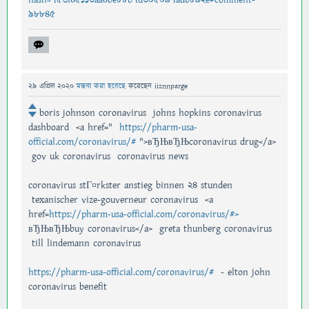
98845
29 এপ্রিল 2020
মন্তব্য করা হয়েছে
করেছেন
iiznnparge
boris johnson coronavirus johns hopkins coronavirus
dashboard <a href="
https://pharm-usa-
official.com/coronavirus/#
">вЂЊвЂЊcoronavirus drug</a>
gov uk coronavirus coronavirus news
coronavirus stГ¤rkster anstieg binnen 24 stunden
texanischer vize-gouverneur coronavirus <a
href=
https://pharm-usa-official.com/coronavirus/#>
вЂЊвЂЊbuy coronavirus</a> greta thunberg coronavirus
till lindemann coronavirus
https://pharm-usa-official.com/coronavirus/#
- elton john
coronavirus benefit