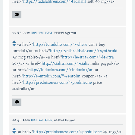
href="
https://tadalafilrem.com/">tadalafil
soft 20 mg</a>
03 জুন 2020
মন্তব্য করা হয়েছে
করেছেন
Ugomut
<a href="
http://toradolrx.com/">where
can i buy
toradol</a> <a href="
http://synthroidsale.com/">synthroid
25 mcg tablet</a> <a href="
http://levitrav.com/">levitra
10</a> <a href="
http://cialissr.com/">cialis
india paypal</a>
<a href="
http://indocinrx.com/">indocin</a>
<a
href="
http://iventolin.com/">ventolin
coupon</a> <a
href="
http://prednisonesr.com/">prednisone
price
australia</a>
03 জুন 2020
মন্তব্য করা হয়েছে
করেছেন
Kiamut
<a href="
http://prednisonesr.com/">prednisone
20 mg</a>