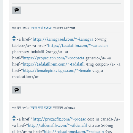
03 জুন 2020
মন্তব্য করা হয়েছে
করেছেন
Carlmut
<a href="
https://kamagraed.com/">kamagra
100mg
tablets</a> <a href="
https://tadalafilm.com/">canadian
pharmacy tadalafil 20mg</a> <a
href="
https://propeciaph.com/">propecia
generic</a> <a
href="
https://tadalafilrem.com/">tadalafil
5mg coupon</a> <a
href="
https://femalepinkviagra.com/">female
viagra
medication</a>
03 জুন 2020
মন্তব্য করা হয়েছে
করেছেন
Ashmut
<a href="
http://prozacflx.com/">prozac
cost in canada</a>
<a href="
http://sildenafilv.com/">sildenafil
citrate 100mg
pills</a> <a href="
http://robaxinmed.com/">robaxin
500