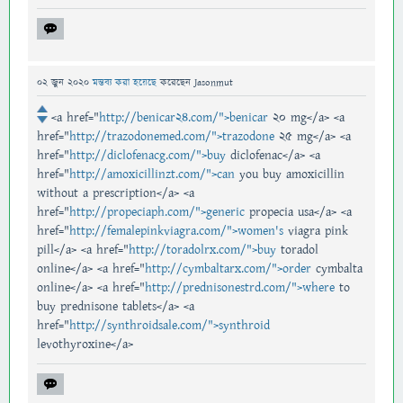
02 জুন 2020
মন্তব্য করা হয়েছে
করেছেন
Jasonmut
<a href="
http://benicar24.com/">benicar
20 mg</a> <a
href="
http://trazodonemed.com/">trazodone
25 mg</a> <a
href="
http://diclofenacg.com/">buy
diclofenac</a> <a
href="
http://amoxicillinzt.com/">can
you buy amoxicillin
without a prescription</a> <a
href="
http://propeciaph.com/">generic
propecia usa</a> <a
href="
http://femalepinkviagra.com/">women's
viagra pink
pill</a> <a href="
http://toradolrx.com/">buy
toradol
online</a> <a href="
http://cymbaltarx.com/">order
cymbalta
online</a> <a href="
http://prednisonestrd.com/">where
to
buy prednisone tablets</a> <a
href="
http://synthroidsale.com/">synthroid
levothyroxine</a>