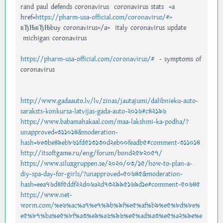
rand paul defends coronavirus coronavirus stats <a
href=
https://pharm-usa-official.com/coronavirus/#>
вЂЊвЂЊbuy coronavirus</a> italy coronavirus update
michigan coronavirus
https://pharm-usa-official.com/coronavirus/#
- symptoms of
coronavirus
http://www.gadaauto.lv/lv/zinas/jautajumi/dalibnieku-auto-
saraksts-konkursa-latvijas-gada-auto-2016#c42196
https://www.babamahakaal.com/maa-lakshmi-ka-podha/?
unapproved=311014&moderation-
hash=8e3be49eb861fd513130d2eb00feadb5#comment-311014
http://itsoftgame.ru/eng/forum/bond2582057/
https://www.siluxgruppen.se/2020/03/15/how-to-plan-a-
diy-spa-day-for-girls/?unapproved=50645&moderation-
hash=eea76d4f5ddf22d06a2d732995169d1e#comment-50645
https://www.net-
worm.com/%e6%ac%a7%e7%9b%9f%e5%af%b9%e5%8d%8e%
e5%87%ba%e5%8f%a3%e9%a6%96%e5%ad%a3%e5%a2%9e%e