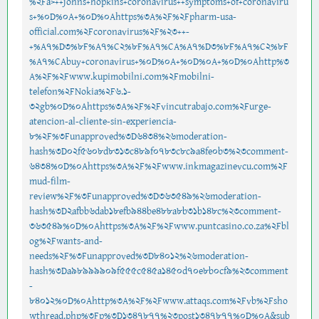
%2Fa>++johns+hopkins+coronavirus++symptoms+of+coronaviru
s+%0D%0A+%0D%0Ahttps%3A%2F%2Fpharm-usa-
official.com%2Fcoronavirus%2F%23++-
+%A7%D3%8F%A7%C2%8F%A7%CA%A7%D3%8F%A7%C2%8F
%A7%CAbuy+coronavirus+%0D%0A+%0D%0A+%0D%0Ahttp%3
A%2F%2Fwww.kupimobilni.com%2Fmobilni-
telefon%2FNokia%2F6.1-
32gb%0D%0Ahttps%3A%2F%2Fvincutrabajo.com%2Furge-
atencion-al-cliente-sin-experiencia-
8%2F%3Funapproved%3D6434%26moderation-
hash%3D02f5608d8313c489f0783c8c9a4fe0b3%23comment-
6434%0D%0Ahttps%3A%2F%2Fwww.inkmagazinevcu.com%2F
mud-film-
review%2F%3Funapproved%3D363549%26moderation-
hash%3D2afbb6dab18efb944be488a8b31b148c%23comment-
363549%0D%0Ahttps%3A%2F%2Fwww.puntcasino.co.za%2Fbl
og%2Fwants-and-
needs%2F%3Funapproved%3D84012%26moderation-
hash%3Da98999909f555c545a1450d70e8b0cf9%23comment
-
84012%0D%0Ahttp%3A%2F%2Fwww.attaqs.com%2Fvb%2Fsho
wthread.php%3Fp%3D1347877%23post1347877%0D%0A&sub