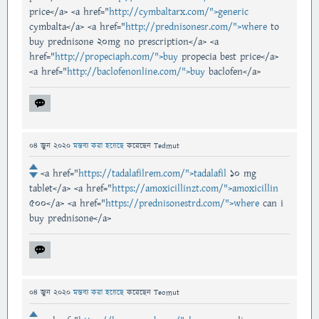
price</a> <a href="
http://cymbaltarx.com/">generic
cymbalta</a> <a href="
http://prednisonesr.com/">where
to
buy prednisone 20mg no prescription</a> <a
href="
http://propeciaph.com/">buy
propecia best price</a>
<a href="
http://baclofenonline.com/">buy
baclofen</a>
04 জুন 2020
মন্তব্য করা হয়েছে
করেছেন
Tedmut
<a href="
https://tadalafilrem.com/">tadalafil
10 mg
tablet</a> <a href="
https://amoxicillinzt.com/">amoxicillin
500</a> <a href="
https://prednisonestrd.com/">where
can i
buy prednisone</a>
04 জুন 2020
মন্তব্য করা হয়েছে
করেছেন
Teomut