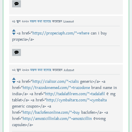
01 জুন 2020
মন্তব্য করা হয়েছে
করেছেন
Lisamut
<a href="
https://propeciaph.com/">where
can i buy
propecia</a>
02 জুন 2020
মন্তব্য করা হয়েছে
করেছেন
Ashmut
<a href="
http://cialissr.com/">cialis
generic</a> <a
href="
http://trazodonemed.com/">trazodone
brand name in
india</a> <a href="
http://tadalafilrem.com/">tadalafil
5 mg
tablet</a> <a href="
http://cymbaltarx.com/">cymbalta
generic coupon</a> <a
href="
http://baclofenonline.com/">buy
baclofen</a> <a
href="
http://amoxicillinlab.com/">amoxicillin
500mg
capsules</a>