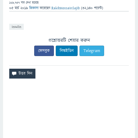
169,737
বার দেখা হয়েছে
05 মার্চ 2019
জিজ্ঞাসা
করেছেন
RakibHossainSajib
(
32,140
পয়েন্ট)
insulin
প্রশ্নোত্তরটি শেয়ার করুন
ফেসবুক
লিঙ্কইডিন
Telegram