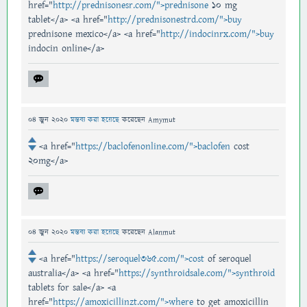
href="
http://prednisonesr.com/">prednisone
10 mg
tablet</a> <a href="
http://prednisonestrd.com/">buy
prednisone mexico</a> <a href="
http://indocinrx.com/">buy
indocin online</a>
04 জুন 2020
মন্তব্য করা হয়েছে
করেছেন
Amymut
<a href="
https://baclofenonline.com/">baclofen
cost
20mg</a>
04 জুন 2020
মন্তব্য করা হয়েছে
করেছেন
Alanmut
<a href="
https://seroquel365.com/">cost
of seroquel
australia</a> <a href="
https://synthroidsale.com/">synthroid
tablets for sale</a> <a
href="
https://amoxicillinzt.com/">where
to get amoxicillin