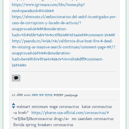
https://www.igrimace.com/bbs/home.php?
mod=space&uid=4201993
https://elminuto.cl/exfuncionarios-del-sedcf-investigados-por-
caso-de-corrupcion-y-lavado-de-activos/?
unapproved=18945&moderation-
hash=7fc46fd87ab8783cc5f91645252aa654#comment-18945
http://paandu.in/2019/09/california-dive-boat-fire-4-dead-
30-missing-as-massive-search-continues/comment-page-35/?
unapproved=1158940&moderation-
hash=be09f5d08f56e204a9c87200d264dfff#comment-
1158940
27 এপ্রিল 2020
মন্তব্য করা হয়েছে
করেছেন
jsxefparge
walmart minimum wage coronavirus katze coronavirus
<a href="
https://pharm-usa-official.com/coronavirus/#
">вЂЊвЂЊcoronavirus drug</a> ms zaandam coronavirus
florida spring breakers coronavirus