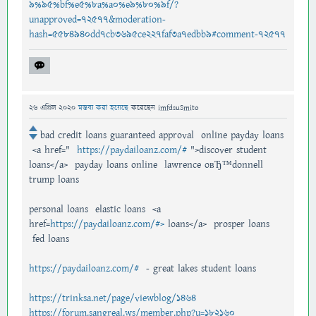
9%95%bf%e5%8a%a0%e9%80%9f/?
unapproved=72577&moderation-
hash=5584940dd7cb3695ce227faf3a7edbb9#comment-72577
26 এপ্রিল 2020
মন্তব্য করা হয়েছে
করেছেন
imfdsuSmito
bad credit loans guaranteed approval online payday loans
<a href="
https://paydailoanz.com/#
">discover student
loans</a> payday loans online lawrence oвЂ™donnell
trump loans
personal loans elastic loans <a
href=
https://paydailoanz.com/#>
loans</a> prosper loans
fed loans
https://paydailoanz.com/#
- great lakes student loans
https://trinksa.net/page/viewblog/1464
https://forum.sangreal.ws/member.php?u=182160