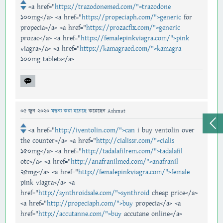
<a href="
https://trazodonemed.com/">trazodone
100mg</a> <a href="
https://propeciaph.com/">generic
for
propecia</a> <a href="
https://prozacflx.com/">generic
prozac</a> <a href="
https://femalepinkviagra.com/">pink
viagra</a> <a href="
https://kamagraed.com/">kamagra
100mg tablets</a>
05 জুন 2020
মন্তব্য করা হয়েছে
করেছেন
Ashmut
<a href="
http://iventolin.com/">can
i buy ventolin over
the counter</a> <a href="
http://cialissr.com/">cialis
150mg</a> <a href="
http://tadalafilrem.com/">tadalafil
otc</a> <a href="
http://anafranilmed.com/">anafranil
25mg</a> <a href="
http://femalepinkviagra.com/">female
pink viagra</a> <a
href="
http://synthroidsale.com/">synthroid
cheap price</a>
<a href="
http://propeciaph.com/">buy
propecia</a> <a
href="
http://accutanne.com/">buy
accutane online</a>