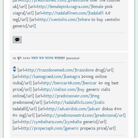
[url=
http://prednisonesr.com/]prednisone
over the counter
uk[/url] [url=
http://femalepinkviagra.com/]female
pink
viagra[/url] [url=
http://tadalafilrem.com/]tadalafil
2.5
mg[/url] [url=
http://iventolin.com/]where
to buy ventolin
generic[/url]
01 জুন 2020
মন্তব্য করা হয়েছে
করেছেন
Jasonmut
[url=
http://trazodonemed.com/]trazodone
drug[/url]
[url=
http://kamagraed.com/]kamagra
100mg online
india[/url] [url=
http://benicar24.com/]benicar
20 mg best
price[/url] [url=
http://cialissr.com/]buy
generic cialis
online[/url] [url=
http://prednisonesr.com/]5mg
prednisone[/url] [url=
http://tadalafilcls.com/]cialis
tadalafil[/url] [url=
http://advairdisk.com/]advair
diskus 500
50 mg[/url] [url=
http://prednisonestrd.com/]prednisone[/url
]
[url=
http://cymbaltarx.com/]cymbalta
generic[/url]
[url=
http://propeciaph.com/]generic
propecia price[/url]