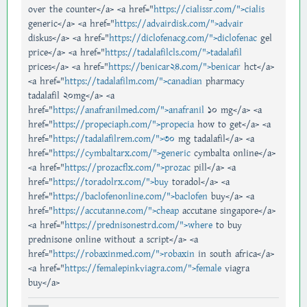
over the counter</a> <a href="
https://cialissr.com/">cialis
generic</a> <a href="
https://advairdisk.com/">advair
diskus</a> <a href="
https://diclofenacg.com/">diclofenac
gel
price</a> <a href="
https://tadalafilcls.com/">tadalafil
prices</a> <a href="
https://benicar24.com/">benicar
hct</a>
<a href="
https://tadalafilm.com/">canadian
pharmacy
tadalafil 20mg</a> <a
href="
https://anafranilmed.com/">anafranil
10 mg</a> <a
href="
https://propeciaph.com/">propecia
how to get</a> <a
href="
https://tadalafilrem.com/">30
mg tadalafil</a> <a
href="
https://cymbaltarx.com/">generic
cymbalta online</a>
<a href="
https://prozacflx.com/">prozac
pill</a> <a
href="
https://toradolrx.com/">buy
toradol</a> <a
href="
https://baclofenonline.com/">baclofen
buy</a> <a
href="
https://accutanne.com/">cheap
accutane singapore</a>
<a href="
https://prednisonestrd.com/">where
to buy
prednisone online without a script</a> <a
href="
https://robaxinmed.com/">robaxin
in south africa</a>
<a href="
https://femalepinkviagra.com/">female
viagra
buy</a>