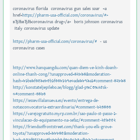
coronavirus florida coronavirus gun sales soar <a
href=
https://pharm-usa-official.com/coronavirus/#>
вЂЊвЂЊcoronavirus drug</a> boris johnson coronavirus
italy coronavirus update
https://pharm-usa-official.com/coronavirus/#
- us
coronavirus cases
http://www.hanquangdu.com/quan-diem-ve-kinh-doanh-
online-thanh-cong/?unapproved=42894&moderation-
hash=81be9f359e85b1f338167e0ade9879a1#comment-42894
http://konstateljepilebo.se/blogg/glad-p%C3%A5sk-
0#comment-3463
https://iessevillalanueva.es/evento/entrega-de-
notasconvocatoria-extraordinaria/#comment-623433
https://varejogratuito.myrp.com.br/sao-paulo-st-passo-1-
vinculacao-do-equipamento-na-sefaz/#comment-259552
https://friendsoffrontstreet.com/thank-you-elk-grove-
toyota/?unapproved=98845&moderation-
hash=756f45113aa4be88b7d305097adb892e#comment-