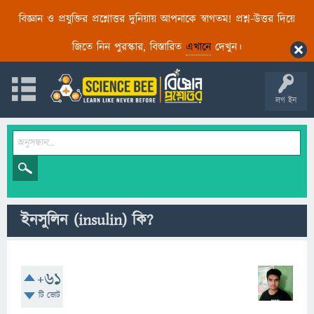
বিজ্ঞান ও প্রযুক্তির প্রশ্নোত্তর দুনিয়ায় আপনাকে স্বাগতম! প্রশ্ন-উত্তর দিয়ে
জিতে নিন পুরস্কার, বিস্তারিত
এখানে
দেখুন।
লগ ইন
ইনসুলিন (insulin) কি?
+61
টি ভোট