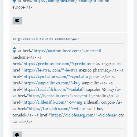
<a href="
https://kamagraed.com/">kamagra
online
europe</a>
04 জুন 2020
মন্তব্য করা হয়েছে
করেছেন
Marymut
<a href="
https://anafranilmed.com/">anafranil
medicine</a> <a
href="
https://prednisonesr.com/">prednisone
20 mg</a> <a
href="
https://levitrav.com/">levitra
mexico pharmacy</a> <a
href="
https://cymbaltarx.com/">cymbalta
generic</a> <a
href="
https://ampicillin24.com/">buy
ampicillin</a> <a
href="
https://tadalafilcls.com/">tadalafil
capsules 21 mg</a>
<a href="
https://iventolin.com/">proventil
ventolin</a> <a
href="
https://sildenafilv.com/">100mg
sildenafil coupon</a>
<a href="
https://toradolrx.com/">where
can i buy
toradol</a> <a href="
https://diclofenacg.com/">diclofenac
otc
canada</a>