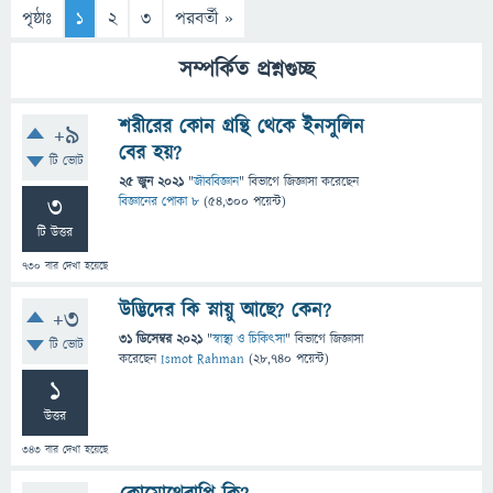
পৃষ্ঠাঃ
1
2
3
পরবর্তী »
সম্পর্কিত প্রশ্নগুচ্ছ
শরীরের কোন গ্রন্থি থেকে ইনসুলিন
+9
বের হয়?
টি ভোট
25 জুন 2021
"
জীববিজ্ঞান
" বিভাগে
জিজ্ঞাসা
করেছেন
3
বিজ্ঞানের পোকা ৮
(
54,300
পয়েন্ট)
টি উত্তর
730
বার দেখা হয়েছে
উদ্ভিদের কি স্নায়ু আছে? কেন?
+3
31 ডিসেম্বর 2021
"
স্বাস্থ্য ও চিকিৎসা
" বিভাগে
জিজ্ঞাসা
টি ভোট
করেছেন
Ismot Rahman
(
28,740
পয়েন্ট)
1
উত্তর
343
বার দেখা হয়েছে