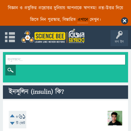
বিজ্ঞান ও প্রযুক্তির প্রশ্নোত্তর দুনিয়ায় আপনাকে স্বাগতম! প্রশ্ন-উত্তর দিয়ে
জিতে নিন পুরস্কার, বিস্তারিত
এখানে
দেখুন।
লগ ইন
ইনসুলিন (insulin) কি?
+61
টি ভোট