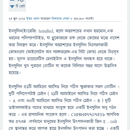
টি ভোট
25 জুন 2021
উত্তর প্রদান
করেছেন
বিজ্ঞানের পোকা ৮
(
54,300
পয়েন্ট)
ইনসুলিন(ইংরেজি: Insulin), হলো অগ্ন্যাশয়ের প্রধান হরমোন,এক
ধরনের পলিপ্যাপটাইড, যা গ্লুকোজকে রক্ত থেকে কোষের মধ্যে প্রবেশ
করা নিয়ন্ত্রণ করে। ইনসুলিন অগ্ন্যাশয়ের ইনসুলিন নিঃসরণকারী
কোষগুলো (আইল্যেটস অব ল্যাঙ্গারহেন্স-এর বিটা কোষ) থেকে নিঃসৃত
হয়। মূলত ডায়েবেটিস মেলাইটাস এ ইনসুলিন ব্যবহৃত হয়ে থাকে।
ইনসুলিন খুব পুরানো প্রোটিন যা কয়েক বিলিয়ন বছর আগে উদ্ভাবিত
হয়েছে।
ইনসুলিন ৫১টি অ্যামিনাে অ্যাসিড নিয়ে গঠিত ক্ষুদ্রাকার সরল প্রােটিন ।
দুটি পলিপেপটাই চেইন ( ২১টি অ্যামাইনাে অ্যাসিড নিয়ে গঠিত চেইন
– A এবং ৩০টি অ্যামিনাে অ্যাসিড নিয়ে গঠিত চেইন – B ) দুটি
ডাইসালফাইড বন্ডের মাধ্যমে সংযুক্ত হয়ে একটি ইনসুলিন অণু গঠন
করে । এর রাসায়নিক সংকেত হলাে : C254H377O75S6 আণবিক
ভর ৫৭৩৪ ।বর্তমানে মানুষের ইনসুলিন উৎপাদনকারী জিন E . coli
তে স্থানান্তর করে ব্যাপক হারে ইনসুলিন উৎপাদন করা হচ্ছে । একটি