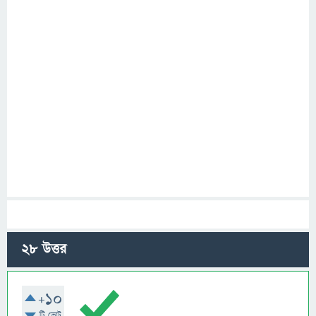
28
উত্তর
+10
টি ভোট