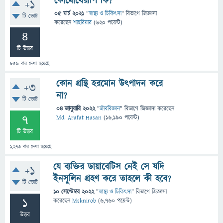
কোমোথেরাপি কি?
+1
05 মার্চ 2021
"
স্বাস্থ্য ও চিকিৎসা
" বিভাগে
জিজ্ঞাসা
টি ভোট
করেছেন
শাহরিয়ার
(
620
পয়েন্ট)
4
টি উত্তর
859
বার দেখা হয়েছে
কোন গ্রন্থি হরমোন উৎপাদন করে
+3
না?
টি ভোট
04 জানুয়ারি 2022
"
জীববিজ্ঞান
" বিভাগে
জিজ্ঞাসা
করেছেন
7
Md. Arafat Hasan
(
16,190
পয়েন্ট)
টি উত্তর
1,273
বার দেখা হয়েছে
যে ব্যক্তির ডায়াবেটিস নেই সে যদি
+1
ইনসুলিন গ্রহণ করে তাহলে কী হবে?
টি ভোট
10 সেপ্টেম্বর 2022
"
স্বাস্থ্য ও চিকিৎসা
" বিভাগে
জিজ্ঞাসা
1
করেছেন
Msknirob
(
6,760
পয়েন্ট)
উত্তর