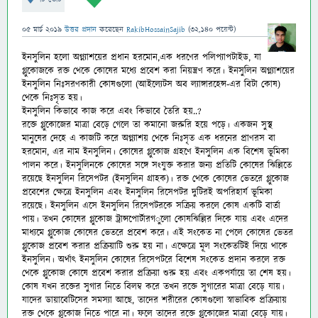
05 মার্চ 2019
উত্তর প্রদান
করেছেন
RakibHossainSajib
(
32,140
পয়েন্ট)
ইনসুলিন হলো অগ্ন্যাশয়ের প্রধান হরমোন,এক ধরণের পলিপ্যাপটাইড, যা
গ্লুকোজকে রক্ত থেকে কোষের মধ্যে প্রবেশ করা নিয়ন্ত্রণ করে। ইনসুলিন অগ্ন্যাশয়ের
ইনসুলিন নিঃসরণকারী কোষগুলো (আইল্যেটস অব ল্যাঙ্গারহেন্স-
এর বিটা কোষ)
থেকে নিঃসৃত হয়।
ইনসুলিন কিভাবে কাজ করে এবং কিভাবে তৈরি হয়..?
রক্তে গ্লুকোজের মাত্রা বেড়ে গেলে তা কমানো জরুরি হয়ে পড়ে। একজন সুস্থ
মানুষের দেহে এ কাজটি করে অগ্ন্যাশয় থেকে নিঃসৃত এক ধরনের প্রাণরস বা
হরমোন, এর নাম ইনসুলিন। কোষের গ্লুকোজ গ্রহণে ইনসুলিন এক বিশেষ ভূমিকা
পালন করে। ইনসুলিনকে কোষের সঙ্গে সংযুক্ত করার জন্য প্রতিটি কোষের ঝিল্লিতে
রয়েছে ইনসুলিন রিসেপটর (ইনসুলিন গ্রাহক)। রক্ত থেকে কোষের ভেতরে গ্লুকোজ
প্রবেশের ক্ষেত্রে ইনসুলিন এবং ইনসুলিন রিসেপটর দুটিরই অপরিহার্য ভূমিকা
রয়েছে। ইনসুলিন এসে ইনসুলিন রিসেপটরকে সক্রিয় করলে কোষ একটি বার্তা
পায়। তখন কোষের গ্লুকোজ ট্রান্সপোর্টারগ
ুলো কোষঝিল্লির দিকে যায় এবং এদের
মাধ্যমে গ্লুকোজ কোষের ভেতরে প্রবেশ করে। এই সংকেত না পেলে কোষের ভেতর
গ্লুকোজ প্রবেশ করার প্রক্রিয়াটি শুরু হয় না। এক্ষেত্রে মূল সংকেতটিই দিয়ে থাকে
ইনসুলিন। অর্থাৎ ইনসুলিন কোষের রিসেপটরে বিশেষ সংকেত প্রদান করলে রক্ত
থেকে গ্লুকোজ কোষে প্রবেশ করার প্রক্রিয়া শুরু হয় এবং একপর্যায়ে তা শেষ হয়।
কোষ যখন রক্তের সুগার নিতে বিলম্ব করে তখন রক্তে সুগারের মাত্রা বেড়ে যায়।
যাদের ডায়াবেটিসের সমস্যা আছে, তাদের শরীরের কোষগুলো স্বাভাবিক প্রক্রিয়ায়
রক্ত থেকে গ্লুকোজ নিতে পারে না। ফলে তাদের রক্তে গ্লুুকোজের মাত্রা বেড়ে যায়।