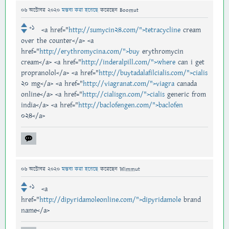
06 অক্টোবর 2020
মন্তব্য করা হয়েছে
করেছেন
Boomut
+1
<a href="
http://sumycin24.com/">tetracycline
cream
over the counter</a> <a
href="
http://erythromycina.com/">buy
erythromycin
cream</a> <a href="
http://inderalpill.com/">where
can i get
propranolol</a> <a href="
http://buytadalafilcialis.com/">cialis
20 mg</a> <a href="
http://viagranat.com/">viagra
canada
online</a> <a href="
http://cialisgn.com/">cialis
generic from
india</a> <a href="
http://baclofengen.com/">baclofen
024</a>
06 অক্টোবর 2020
মন্তব্য করা হয়েছে
করেছেন
Wimmut
+1
<a
href="
http://dipyridamoleonline.com/">dipyridamole
brand
name</a>