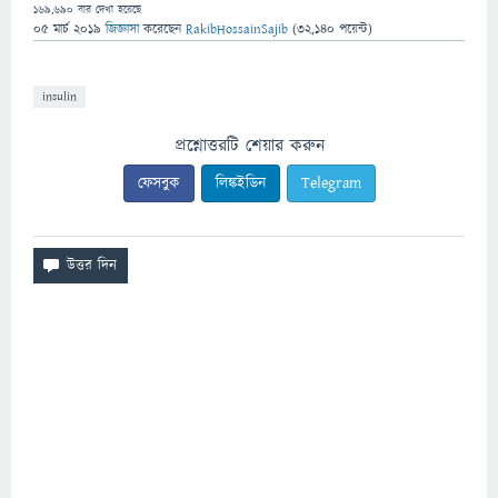
169,690
বার দেখা হয়েছে
05 মার্চ 2019
জিজ্ঞাসা
করেছেন
RakibHossainSajib
(
32,140
পয়েন্ট)
insulin
প্রশ্নোত্তরটি শেয়ার করুন
ফেসবুক
লিঙ্কইডিন
Telegram