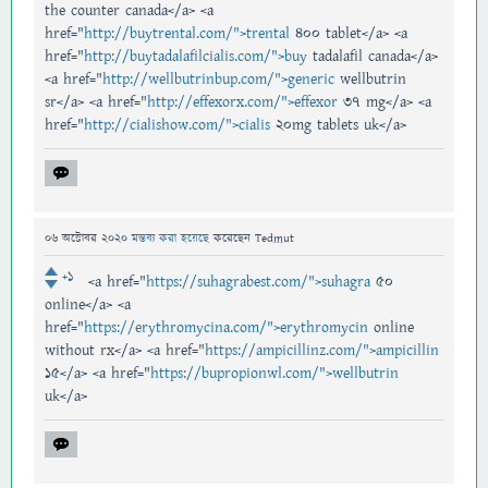
the counter canada</a> <a
href="
http://buytrental.com/">trental
400 tablet</a> <a
href="
http://buytadalafilcialis.com/">buy
tadalafil canada</a>
<a href="
http://wellbutrinbup.com/">generic
wellbutrin
sr</a> <a href="
http://effexorx.com/">effexor
37 mg</a> <a
href="
http://cialishow.com/">cialis
20mg tablets uk</a>
06 অক্টোবর 2020
মন্তব্য করা হয়েছে
করেছেন
Tedmut
+1
<a href="
https://suhagrabest.com/">suhagra
50
online</a> <a
href="
https://erythromycina.com/">erythromycin
online
without rx</a> <a href="
https://ampicillinz.com/">ampicillin
15</a> <a href="
https://bupropionwl.com/">wellbutrin
uk</a>