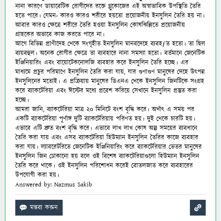
নানা কারণে ডায়াবেটিক রোগীদের রক্তে গ্লুকোজের এই অস্বাভাবিক উপস্থিতি তৈরি
হতে পারে। যেমন- কারও কারও শরীরে হয়তো প্রয়োজনীয় ইনসুলিন তৈরি হয় না।
আবার কারও ক্ষেত্রে শরীরে তৈরি হওয়া ইনসুলিন কোষঝিল্লিতে প্রয়োজনীয়
গ্রাহকের অভাবে কাজ করতে পারে না।
আগে বিভিন্ন প্রাণীদেহ থেকে সংগৃহীত ইনসুলিন মানবদেহে ব্যবহƒত হতো। তা ছিল
ব্যয়বহুল। অনেক রোগীর ক্ষেত্রে তা ব্যবহারে নানা সমস্যা হতো। বর্তমানে জেনেটিক
ইঞ্জিনিয়ারিং এবং বায়োটেকনোলজি ব্যবহার করে ইনসুলিন তৈরি হচ্ছে। এর
মাধ্যমে প্রচুর পরিমাণে ইনসুলিন তৈরি করা যায়, যার গুণাগুণ মানুষের দেহে উৎপন্ন
ইনসুলিনের মতোই। এ প্রক্রিয়ায় মানুষের ডিএনএ থেকে ইনসুলিন জিনটিকে সংগ্রহ
করে ব্যাকটেরিয়া এবং ঈস্টের মধ্যে প্রবেশ করিয়ে সেখানে ইনসুলিন প্রস্তুত করা
হচ্ছে।
আমরা জানি, ব্যাকটেরিয়া মাত্র ২০ মিনিটে বংশ বৃদ্ধি করে। অর্থাৎ এ সময় পর
একটি ব্যাকটেরিয়া পূর্ণাঙ্গ দুটি ব্যাকটেরিয়ায় পরিণত হয়। দুই থেকে চারটি হয়।
এভাবে এটি দ্রুত বংশ বৃদ্ধি করে। এভাবে লাখ লাখ কোষ অল্প সময়ের ব্যবধানে
তৈরি করা যায় এবং এসব ব্যাকটেরিয়া হিউম্যান ইনসুলিন তৈরির কাজে ব্যবহার
করা যায়। ল্যাবরেটরিতে জেনেটিক ইঞ্জিনিয়ারিং করে ব্যাকটেরিয়ার ভেতর মানুষের
ইনসুলিন জিন ঢোকানো হয় বলে ওই বিশেষ ব্যাকটেরিয়াগুলো
হিউম্যান ইনসুলিন
তৈরি করে থাকে। ওই ইনসুলিন পরিশোধন করেই বোতলজাত করে ব্যবহারের
উপযোগী করা হয়।
Answered by: Nazmus Sakib