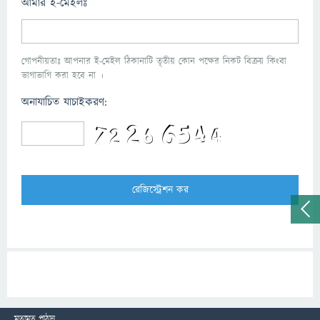
আমার ই-মেইলঃ
গোপনীয়তাঃ আপনার ই-মেইল ঠিকানাটি তৃতীয় কোন পক্ষের নিকট বিক্রয় কিংবা
ভাগাভাগি করা হবে না ।
অনাযাচিত যাচাইকরণ:
মতামত পাঠান