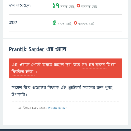
17
0
দান করেছেন:
সম্মত ভোট,
অসম্মত ভোট
5
0
প্রাপ্তঃ
সম্মত ভোট,
অসম্মত ভোট
Prantik Sarder এর ওয়াল
এই ওয়ালে পোস্ট করতে চাইলে দয়া করে
লগ ইন করুন
কিংবা
নিবন্ধিত হউন
।
সায়েন্স বী'র প্রশ্নোত্তর বিষয়ক এই প্ল্যাটফর্ম সকলের জন্য খুবই
উপকারি।
02 ডিসেম্বর 2021
করেছেন
Prantik Sarder