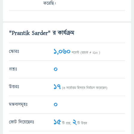
করেছি।
"Prantik Sarder" র কার্যক্রম
1,060
স্কোরঃ
পয়েন্ট (র‌্যাংক #
210
)
0
প্রশ্নঃ
17
উত্তরঃ
(
3
সর্বোত্তম হিসাবে নির্বাচন করেছেন)
0
মন্তব্যসমূহঃ
15
2
ভোট দিয়েছেনঃ
টি প্রশ্ন,
টি উত্তর