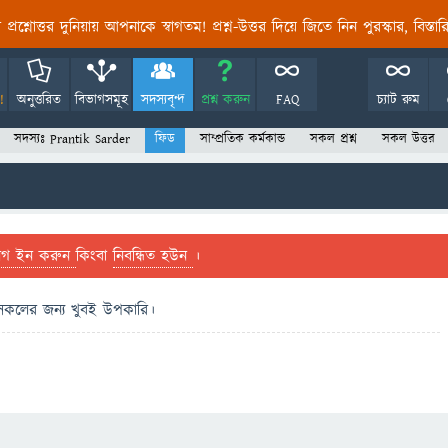
তির প্রশ্নোত্তর দুনিয়ায় আপনাকে স্বাগতম! প্রশ্ন-উত্তর দিয়ে জিতে নিন পুরস্কার, বিস্ত
!
অনুত্তরিত
বিভাগসমূহ
সদস্যবৃন্দ
প্রশ্ন করুন
FAQ
চ্যাট রুম
সদস্যঃ Prantik Sarder
ফিড
সাম্প্রতিক কর্মকান্ড
সকল প্রশ্ন
সকল উত্তর
লগ ইন করুন
কিংবা
নিবন্ধিত হউন
।
র্ম সকলের জন্য খুবই উপকারি।