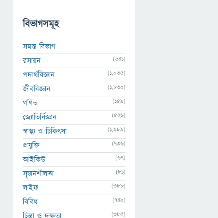
বিভাগসমূহ
সমস্ত বিভাগ
(641)
রসায়ন
(1,035)
পদার্থবিজ্ঞান
(1,830)
জীববিজ্ঞান
(159)
গণিত
(526)
জ্যোতির্বিজ্ঞান
(1,989)
স্বাস্থ্য ও চিকিৎসা
(736)
প্রযুক্তি
(67)
আইকিউ
(81)
সৃজনশীলতা
(388)
লাইফ
(749)
বিবিধ
(385)
চিন্তা ও দক্ষতা