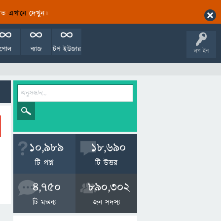
ারিত
এখানে
দেখুন।
পোল
ব্যাজ
টপ ইউজার
লগ ইন
10,989
18,690
টি প্রশ্ন
টি উত্তর
4,750
890,302
টি মন্তব্য
জন সদস্য