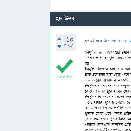
28
উত্তর
+10
05 মার্চ 2019
উত্তর প্রদান
করেছেন
টি ভোট
ইনসুলিন হলো অগ্ন্যাশয়ের প্রধ
নিয়ন্ত্রণ করে। ইনসুলিন অগ্ন্যা
হয়।
ইনসুলিন কিভাবে কাজ করে এবং 
রক্তে গ্লুকোজের মাত্রা বেড়ে গ
সর্বোত্তম উত্তর
এক ধরনের প্রাণরস বা হরমোন, 
ইনসুলিনকে কোষের সঙ্গে সংযুক্ত 
কোষের ভেতরে গ্লুকোজ প্রবেশের 
ইনসুলিন রিসেপটরকে সক্রিয় করলে
এদের মাধ্যমে গ্লুকোজ কোষের ভে
না। এক্ষেত্রে মূল সংকেতটিই দি
গ্লুকোজ কোষে প্রবেশ করার প্রক্
কোষ যখন রক্তের সুগার নিতে বিল
শরীরের কোষগুলো স্বাভাবিক প্রক্র
কারণে ডায়াবেটিক রোগীদের রক্ত