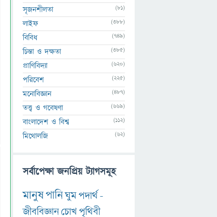
(81)
সৃজনশীলতা
(388)
লাইফ
(749)
বিবিধ
(385)
চিন্তা ও দক্ষতা
(620)
প্রাণিবিদ্যা
(225)
পরিবেশ
(487)
মনোবিজ্ঞান
(669)
তত্ত্ব ও গবেষণা
(112)
বাংলাদেশ ও বিশ্ব
(62)
মিথোলজি
সর্বাপেক্ষা জনপ্রিয় ট্যাগসমূহ
মানুষ
পানি
ঘুম
পদার্থ
-
জীববিজ্ঞান
চোখ
পৃথিবী