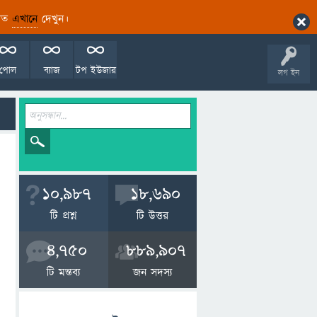
ারিত
এখানে
দেখুন।
পোল
ব্যাজ
টপ ইউজার
লগ ইন
10,987
18,690
টি প্রশ্ন
টি উত্তর
4,750
889,907
টি মন্তব্য
জন সদস্য