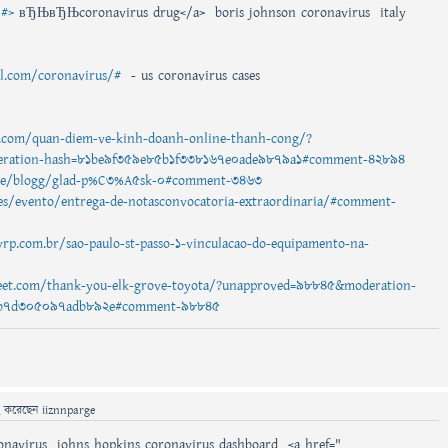
/#>
вЂЊвЂЊcoronavirus drug</a> boris johnson coronavirus italy
al.com/coronavirus/#
- us coronavirus cases
com/quan-diem-ve-kinh-doanh-online-thanh-cong/?
ration-hash=81be9f359e85b1f338167e0ade9879a1#comment-42894
bo.se/blogg/glad-p%C3%A5sk-0#comment-3463
a.es/evento/entrega-de-notasconvocatoria-extraordinaria/#comment-
yrp.com.br/sao-paulo-st-passo-1-vinculacao-do-equipamento-na-
treet.com/thank-you-elk-grove-toyota/?unapproved=98845&moderation-
8b7d305097adb892e#comment-98845
ে
করেছেন
iiznnparge
onavirus johns hopkins coronavirus dashboard <a href="