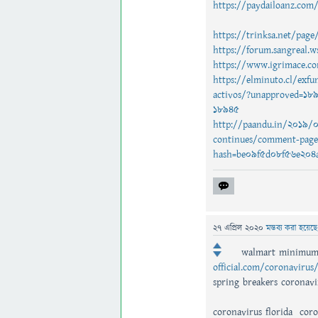
https://paydailoanz.com
https://trinksa.net/pag
https://forum.sangreal
https://www.igrimace.
https://elminuto.cl/exfu
activos/?unapproved=1
18945
http://paandu.in/2019/09
continues/comment-pag
hash=be09f5d08f56e204
27 এপ্রিল 2020
মন্তব্য করা হয়েছ
walmart minimum 
official.com/coronavirus
spring breakers coronavi
coronavirus florida coro