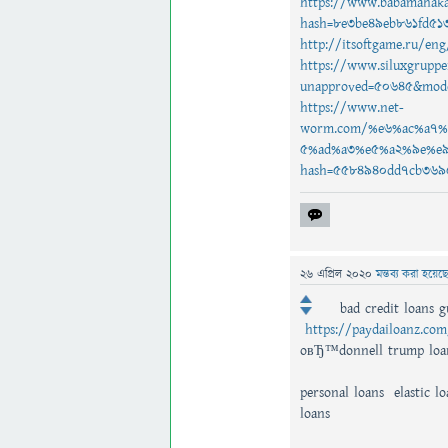
https://www.babamahaka
hash=8e3be49eb861fd51
http://itsoftgame.ru/e
https://www.siluxgruppe
unapproved=50645&mode
https://www.net-
worm.com/%e6%ac%a7
5%ad%a3%e5%a2%9e%e9
hash=5584940dd7cb369
26 এপ্রিল 2020
মন্তব্য করা হয়েছ
bad credit loans 
https://paydailoanz.co
oвЂ™donnell trump loa
personal loans elastic l
loans