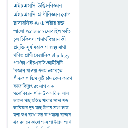
এইচএসসি-উদ্ভিদবিজ্ঞান
এইচএসসি-প্রাণীবিজ্ঞান
রোগ
রাসায়নিক
#ask
শরীর
রক্ত
আলো
#science
মোবাইল
ক্ষতি
চুল
চিকিৎসা
পদার্থবিজ্ঞান
কী
প্রযুক্তি
সূর্য
মহাকাশ
স্বাস্থ্য
মাথা
গণিত
প্রাণী
বৈজ্ঞানিক
#biology
পার্থক্য
এইচএসসি-আইসিটি
বিজ্ঞান
খাওয়া
গরম
#জানতে
শীতকাল
ডিম
বৃষ্টি
চাঁদ
কেন
কারণ
কাজ
বিদ্যুৎ
রং
সাপ
রাত
মনোবিজ্ঞান
শক্তি
উপকারিতা
লাল
আগুন
গাছ
মস্তিষ্ক
খাবার
সাদা
শব্দ
আবিষ্কার
দুধ
মাছ
উপায়
ঠাণ্ডা
হাত
মশা
স্বপ্ন
ব্যাথা
ভয়
তাপমাত্রা
বাতাস
গ্রহ
রসায়ন
কালো
গ্যাস
পা
উদ্ভিদ
পাখি