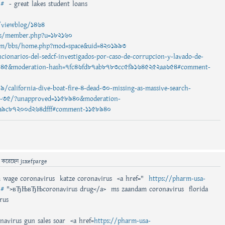
/#
- great lakes student loans
e/viewblog/1464
.ws/member.php?u=182160
com/bbs/home.php?mod=space&uid=4201993
ncionarios-del-sedcf-investigados-por-caso-de-corrupcion-y-lavado-de-
8945&moderation-hash=7fc46fd87ab8783cc5f91645252aa654#comment-
/california-dive-boat-fire-4-dead-30-missing-as-massive-search-
e-35/?unapproved=1158940&moderation-
a9c87200d264dfff#comment-1158940
ে
করেছেন
jsxefparge
wage coronavirus katze coronavirus <a href="
https://pharm-usa-
/#
">вЂЊвЂЊcoronavirus drug</a> ms zaandam coronavirus florida
rus
navirus gun sales soar <a href=
https://pharm-usa-