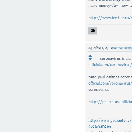
make money</a> how t
https://www.fresher.ru/
25 এপ্রিল 2020
মন্তব্য করা হয়েছ
coronavirus india
official.com/coronavirus
rand paul defends corona
official.com/coronavirus
coronavirus
https://pharm-usa-offici
http://www.gadaauto.lv/l
2016#c42196