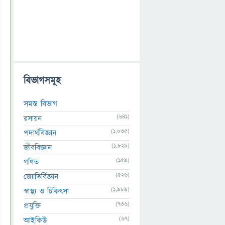
বিভাগসমূহ
সমস্ত বিভাগ
(641)
রসায়ন
(1,035)
পদার্থবিজ্ঞান
(1,829)
জীববিজ্ঞান
(159)
গণিত
(526)
জ্যোতির্বিজ্ঞান
(1,989)
স্বাস্থ্য ও চিকিৎসা
(736)
প্রযুক্তি
(67)
আইকিউ