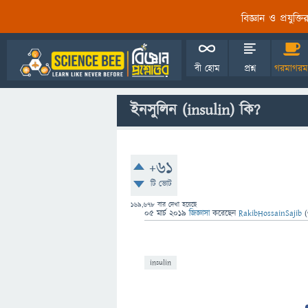
বিজ্ঞান ও প্রযুক্
বী হোম
প্রশ্ন
গরমাগরম
ইনসুলিন (insulin) কি?
+61
টি ভোট
169,678
বার দেখা হয়েছে
05 মার্চ 2019
জিজ্ঞাসা
করেছেন
RakibHossainSajib
(
insulin