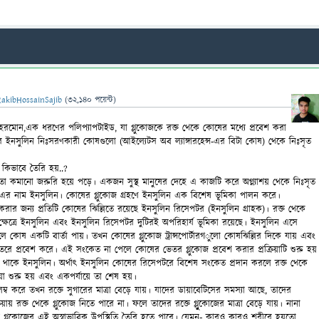
RakibHossainSajib
(
32,140
পয়েন্ট)
ান হরমোন,এক ধরণের পলিপ্যাপটাইড, যা গ্লুকোজকে রক্ত থেকে কোষের মধ্যে প্রবেশ করা
শয়ের ইনসুলিন নিঃসরণকারী কোষগুলো (আইল্যেটস অব ল্যাঙ্গারহেন্স-
এর বিটা কোষ) থেকে নিঃসৃত
কিভাবে তৈরি হয়..?
েলে তা কমানো জরুরি হয়ে পড়ে। একজন সুস্থ মানুষের দেহে এ কাজটি করে অগ্ন্যাশয় থেকে নিঃসৃত
এর নাম ইনসুলিন। কোষের গ্লুকোজ গ্রহণে ইনসুলিন এক বিশেষ ভূমিকা পালন করে।
করার জন্য প্রতিটি কোষের ঝিল্লিতে রয়েছে ইনসুলিন রিসেপটর (ইনসুলিন গ্রাহক)। রক্ত থেকে
ক্ষেত্রে ইনসুলিন এবং ইনসুলিন রিসেপটর দুটিরই অপরিহার্য ভূমিকা রয়েছে। ইনসুলিন এসে
 কোষ একটি বার্তা পায়। তখন কোষের গ্লুকোজ ট্রান্সপোর্টারগ
ুলো কোষঝিল্লির দিকে যায় এবং
তরে প্রবেশ করে। এই সংকেত না পেলে কোষের ভেতর গ্লুকোজ প্রবেশ করার প্রক্রিয়াটি শুরু হয়
য়ে থাকে ইনসুলিন। অর্থাৎ ইনসুলিন কোষের রিসেপটরে বিশেষ সংকেত প্রদান করলে রক্ত থেকে
রিয়া শুরু হয় এবং একপর্যায়ে তা শেষ হয়।
ম্ব করে তখন রক্তে সুগারের মাত্রা বেড়ে যায়। যাদের ডায়াবেটিসের সমস্যা আছে, তাদের
িয়ায় রক্ত থেকে গ্লুকোজ নিতে পারে না। ফলে তাদের রক্তে গ্লুুকোজের মাত্রা বেড়ে যায়। নানা
ে গ্লুকোজের এই অস্বাভাবিক উপস্থিতি তৈরি হতে পারে। যেমন- কারও কারও শরীরে হয়তো