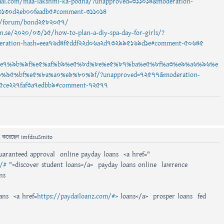
al.com/maa-lakshmi-ka-podha/?unapproved=311014&moderation-
3130d2eb00feadb5#comment-311014
ng/forum/bond2582057/
n.se/2020/03/15/how-to-plan-a-diy-spa-day-for-girls/?
ration-hash=eea76d4f5ddf22d06a2d732995169d1e#comment-50645
%e7%9b%9f%e5%af%b9%e5%8d%8e%e5%87%ba%e5%8f%a3%e9%a6%96%e
%95%bf%e5%8a%a0%e9%80%9f/?unapproved=72577&moderation-
5ce227faf3a7edbb9#comment-72577
ে
করেছেন
imfdsuSmito
guaranteed approval online payday loans <a href="
m/#
">discover student loans</a> payday loans online lawrence
ns
oans <a href=
https://paydailoanz.com/#>
loans</a> prosper loans fed