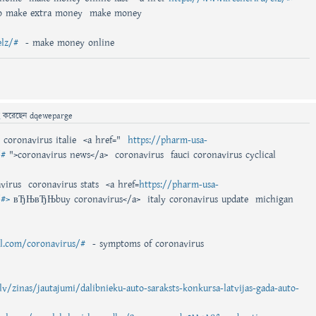
o make extra money make money
elz/#
- make money online
ে
করেছেন
dqeweparge
 coronavirus italie <a href="
https://pharm-usa-
/#
">coronavirus news</a> coronavirus fauci coronavirus cyclical
virus coronavirus stats <a href=
https://pharm-usa-
/#>
вЂЊвЂЊbuy coronavirus</a> italy coronavirus update michigan
al.com/coronavirus/#
- symptoms of coronavirus
v/zinas/jautajumi/dalibnieku-auto-saraksts-konkursa-latvijas-gada-auto-