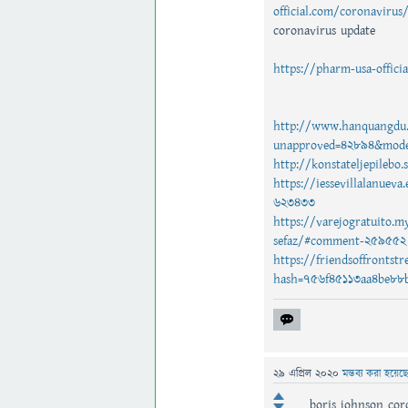
official.com/coronavirus
coronavirus update
https://pharm-usa-offici
http://www.hanquangdu.
unapproved=42894&mode
http://konstateljepile
https://iessevillalanuev
623433
https://varejogratuito.m
sefaz/#comment-259552
https://friendsoffronts
hash=756f45113aa4be8
29 এপ্রিল 2020
মন্তব্য করা হয়েছ
boris johnson cor