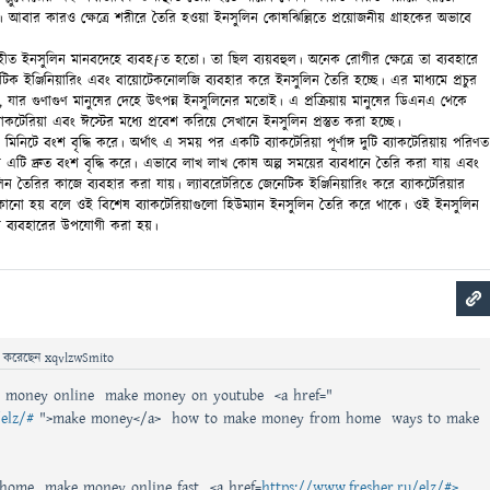
 আবার কারও ক্ষেত্রে শরীরে তৈরি হওয়া ইনসুলিন কোষঝিল্লিতে প্রয়োজনীয় গ্রাহকের অভাবে
ৃহীত ইনসুলিন মানবদেহে ব্যবহƒত হতো। তা ছিল ব্যয়বহুল। অনেক রোগীর ক্ষেত্রে তা ব্যবহারে
টিক ইঞ্জিনিয়ারিং এবং বায়োটেকনোলজি ব্যবহার করে ইনসুলিন তৈরি হচ্ছে। এর মাধ্যমে প্রচুর
 যার গুণাগুণ মানুষের দেহে উৎপন্ন ইনসুলিনের মতোই। এ প্রক্রিয়ায় মানুষের ডিএনএ থেকে
কটেরিয়া এবং ঈস্টের মধ্যে প্রবেশ করিয়ে সেখানে ইনসুলিন প্রস্তুত করা হচ্ছে।
 মিনিটে বংশ বৃদ্ধি করে। অর্থাৎ এ সময় পর একটি ব্যাকটেরিয়া পূর্ণাঙ্গ দুটি ব্যাকটেরিয়ায় পরিণত
 এটি দ্রুত বংশ বৃদ্ধি করে। এভাবে লাখ লাখ কোষ অল্প সময়ের ব্যবধানে তৈরি করা যায় এবং
িন তৈরির কাজে ব্যবহার করা যায়। ল্যাবরেটরিতে জেনেটিক ইঞ্জিনিয়ারিং করে ব্যাকটেরিয়ার
কানো হয় বলে ওই বিশেষ ব্যাকটেরিয়াগুলো
হিউম্যান ইনসুলিন তৈরি করে থাকে। ওই ইনসুলিন
ব্যবহারের উপযোগী করা হয়।
ে
করেছেন
xqvlzwSmito
e money online make money on youtube <a href="
elz/#
">make money</a> how to make money from home ways to make
home make money online fast <a href=
https://www.fresher.ru/elz/#>