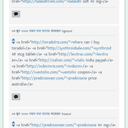
href="
https://tadalafilrem.com/">tadalafil
soft 20 mg</a>
03 জুন 2020
মন্তব্য করা হয়েছে
করেছেন
Ugomut
<a href="
http://toradolrx.com/">where
can i buy
toradol</a> <a href="
http://synthroidsale.com/">synthroid
25 mcg tablet</a> <a href="
http://levitrav.com/">levitra
10</a> <a href="
http://cialissr.com/">cialis
india paypal</a>
<a href="
http://indocinrx.com/">indocin</a>
<a
href="
http://iventolin.com/">ventolin
coupon</a> <a
href="
http://prednisonesr.com/">prednisone
price
australia</a>
03 জুন 2020
মন্তব্য করা হয়েছে
করেছেন
Kiamut
<a href="
http://prednisonesr.com/">prednisone
20 mg</a>