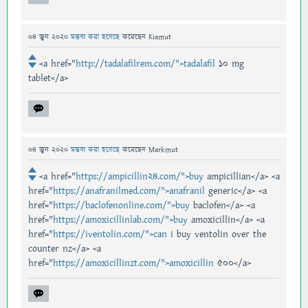
04 জুন 2020
মন্তব্য করা হয়েছে
করেছেন
Kiamut
<a href="
http://tadalafilrem.com/">tadalafil
10 mg
tablet</a>
04 জুন 2020
মন্তব্য করা হয়েছে
করেছেন
Markmut
<a href="
https://ampicillin24.com/">buy
ampicillian</a> <a
href="
https://anafranilmed.com/">anafranil
generic</a> <a
href="
https://baclofenonline.com/">buy
baclofen</a> <a
href="
https://amoxicillinlab.com/">buy
amoxicillin</a> <a
href="
https://iventolin.com/">can
i buy ventolin over the
counter nz</a> <a
href="
https://amoxicillinzt.com/">amoxicillin
500</a>