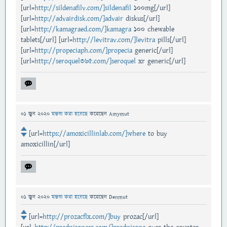
[url=
http://sildenafilv.com/]sildenafil
100mg[/url]
[url=
http://advairdisk.com/]advair
diskus[/url]
[url=
http://kamagraed.com/]kamagra
100 chewable
tablets[/url] [url=
http://levitrav.com/]levitra
pills[/url]
[url=
http://propeciaph.com/]propecia
generic[/url]
[url=
http://seroquel365.com/]seroquel
xr generic[/url]
01 জুন 2020
মন্তব্য করা হয়েছে
করেছেন
Amymut
[url=
https://amoxicillinlab.com/]where
to buy
amoxicillin[/url]
01 জুন 2020
মন্তব্য করা হয়েছে
করেছেন
Denmut
[url=
http://prozacflx.com/]buy
prozac[/url]