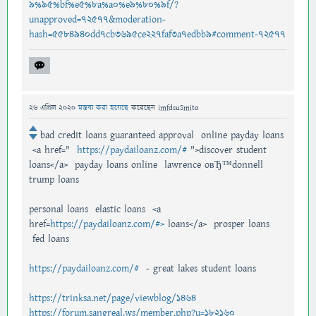
9%95%bf%e5%8a%a0%e9%80%9f/?
unapproved=72577&moderation-
hash=5584940dd7cb3695ce227faf3a7edbb9#comment-72577
26 এপ্রিল 2020
মন্তব্য করা হয়েছে
করেছেন
imfdsuSmito
bad credit loans guaranteed approval online payday loans
<a href="
https://paydailoanz.com/#
">discover student
loans</a> payday loans online lawrence oвЂ™donnell
trump loans
personal loans elastic loans <a
href=
https://paydailoanz.com/#>
loans</a> prosper loans
fed loans
https://paydailoanz.com/#
- great lakes student loans
https://trinksa.net/page/viewblog/1464
https://forum.sangreal.ws/member.php?u=182160