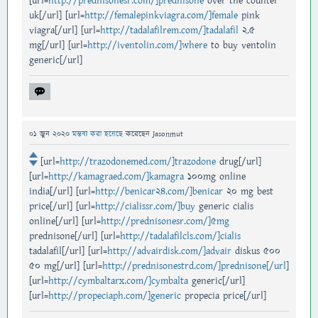
[url=
http://prednisonesr.com/]prednisone
over the counter
uk[/url] [url=
http://femalepinkviagra.com/]female
pink
viagra[/url] [url=
http://tadalafilrem.com/]tadalafil
2.5
mg[/url] [url=
http://iventolin.com/]where
to buy ventolin
generic[/url]
01 জুন 2020
মন্তব্য করা হয়েছে
করেছেন
Jasonmut
[url=
http://trazodonemed.com/]trazodone
drug[/url]
[url=
http://kamagraed.com/]kamagra
100mg online
india[/url] [url=
http://benicar24.com/]benicar
20 mg best
price[/url] [url=
http://cialissr.com/]buy
generic cialis
online[/url] [url=
http://prednisonesr.com/]5mg
prednisone[/url] [url=
http://tadalafilcls.com/]cialis
tadalafil[/url] [url=
http://advairdisk.com/]advair
diskus 500
50 mg[/url] [url=
http://prednisonestrd.com/]prednisone[/url
]
[url=
http://cymbaltarx.com/]cymbalta
generic[/url]
[url=
http://propeciaph.com/]generic
propecia price[/url]