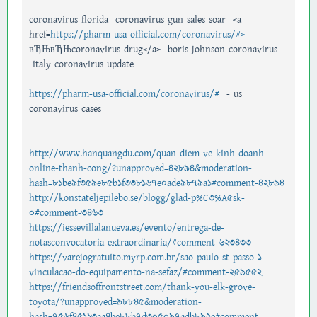
coronavirus florida coronavirus gun sales soar <a
href=
https://pharm-usa-official.com/coronavirus/#>
вЂЊвЂЊcoronavirus drug</a> boris johnson coronavirus
italy coronavirus update
https://pharm-usa-official.com/coronavirus/#
- us
coronavirus cases
http://www.hanquangdu.com/quan-diem-ve-kinh-doanh-
online-thanh-cong/?unapproved=42894&moderation-
hash=81be9f359e85b1f338167e0ade9879a1#comment-42894
http://konstateljepilebo.se/blogg/glad-p%C3%A5sk-
0#comment-3463
https://iessevillalanueva.es/evento/entrega-de-
notasconvocatoria-extraordinaria/#comment-623433
https://varejogratuito.myrp.com.br/sao-paulo-st-passo-1-
vinculacao-do-equipamento-na-sefaz/#comment-259552
https://friendsoffrontstreet.com/thank-you-elk-grove-
toyota/?unapproved=98845&moderation-
hash=756f45113aa4be88b7d305097adb892e#comment-