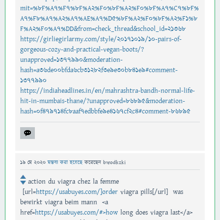
mit=%8F%A7%F7%8F%A2%F0%8F%A2%F0%8F%A7%C7%8F%
A7%F8%A7%A2%A7%AE%A7%D5%8F%A2%F0%8F%A2%F1%8
F%A2%F0%A7%DD&from=check_thread&school_id=21368
https://girliegirlarmy.com/style/20171019/10-pairs-of-
gorgeous-cozy-and-practical-vegan-boots/?
unapproved=1377990&moderation-
hash=a36de00bfda6cb31282f3e9e30b841e9#comment-
1377990
https://indiaheadlines.in/en/mahrashtra-bandh-normal-life-
hit-in-mumbais-thane/?unapproved=86895&moderation-
hash=0f479714fc8aaf7edbbfe9e4167cf2c4#comment-86895
19 মে 2020
মন্তব্য করা হয়েছে
করেছেন
bwodkzki
action du viagra chez la femme
[url=
https://usabuyes.com/]order
viagra pills[/url] was
bewirkt viagra beim mann <a
href=
https://usabuyes.com/#>how
long does viagra last</a>