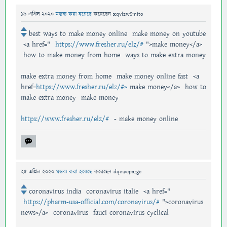
19 এপ্রিল 2020
মন্তব্য করা হয়েছে
করেছেন
xqvlzwSmito
best ways to make money online make money on youtube
<a href="
https://www.fresher.ru/elz/#
">make money</a>
how to make money from home ways to make extra money
make extra money from home make money online fast <a
href=
https://www.fresher.ru/elz/#>
make money</a> how to
make extra money make money
https://www.fresher.ru/elz/#
- make money online
25 এপ্রিল 2020
মন্তব্য করা হয়েছে
করেছেন
dqeweparge
coronavirus india coronavirus italie <a href="
https://pharm-usa-official.com/coronavirus/#
">coronavirus
news</a> coronavirus fauci coronavirus cyclical