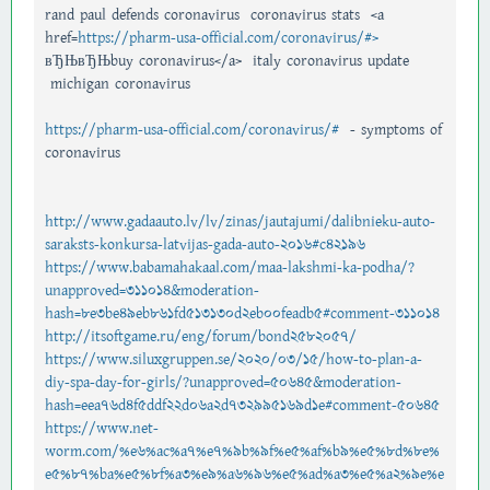
rand paul defends coronavirus coronavirus stats <a
href=
https://pharm-usa-official.com/coronavirus/#>
вЂЊвЂЊbuy coronavirus</a> italy coronavirus update
michigan coronavirus
https://pharm-usa-official.com/coronavirus/#
- symptoms of
coronavirus
http://www.gadaauto.lv/lv/zinas/jautajumi/dalibnieku-auto-
saraksts-konkursa-latvijas-gada-auto-2016#c42196
https://www.babamahakaal.com/maa-lakshmi-ka-podha/?
unapproved=311014&moderation-
hash=8e3be49eb861fd513130d2eb00feadb5#comment-311014
http://itsoftgame.ru/eng/forum/bond2582057/
https://www.siluxgruppen.se/2020/03/15/how-to-plan-a-
diy-spa-day-for-girls/?unapproved=50645&moderation-
hash=eea76d4f5ddf22d06a2d732995169d1e#comment-50645
https://www.net-
worm.com/%e6%ac%a7%e7%9b%9f%e5%af%b9%e5%8d%8e%
e5%87%ba%e5%8f%a3%e9%a6%96%e5%ad%a3%e5%a2%9e%e