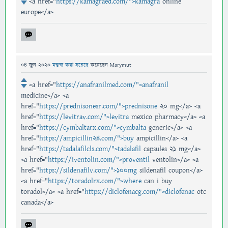
<a href="
https://kamagraed.com/">kamagra
online
europe</a>
04 জুন 2020
মন্তব্য করা হয়েছে
করেছেন
Marymut
<a href="
https://anafranilmed.com/">anafranil
medicine</a> <a
href="
https://prednisonesr.com/">prednisone
20 mg</a> <a
href="
https://levitrav.com/">levitra
mexico pharmacy</a> <a
href="
https://cymbaltarx.com/">cymbalta
generic</a> <a
href="
https://ampicillin24.com/">buy
ampicillin</a> <a
href="
https://tadalafilcls.com/">tadalafil
capsules 21 mg</a>
<a href="
https://iventolin.com/">proventil
ventolin</a> <a
href="
https://sildenafilv.com/">100mg
sildenafil coupon</a>
<a href="
https://toradolrx.com/">where
can i buy
toradol</a> <a href="
https://diclofenacg.com/">diclofenac
otc
canada</a>