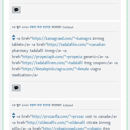
03 জুন 2020
মন্তব্য করা হয়েছে
করেছেন
Carlmut
<a href="
https://kamagraed.com/">kamagra
100mg
tablets</a> <a href="
https://tadalafilm.com/">canadian
pharmacy tadalafil 20mg</a> <a
href="
https://propeciaph.com/">propecia
generic</a> <a
href="
https://tadalafilrem.com/">tadalafil
5mg coupon</a> <a
href="
https://femalepinkviagra.com/">female
viagra
medication</a>
03 জুন 2020
মন্তব্য করা হয়েছে
করেছেন
Ashmut
<a href="
http://prozacflx.com/">prozac
cost in canada</a>
<a href="
http://sildenafilv.com/">sildenafil
citrate 100mg
pills</a> <a href="
http://robaxinmed.com/">robaxin
500