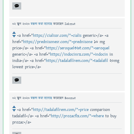
02 জুন 2020
মন্তব্য করা হয়েছে
করেছেন
Zakmut
<a href="
https://cialissr.com/">cialis
generic</a> <a
href="
https://prednisonesr.com/">prednisone
10 mg
price</a> <a href="
https://seroquel365.com/">seroquel
generic</a> <a href="
https://indocinrx.com/">indocin
in
india</a> <a href="
https://tadalafilrem.com/">tadalafil
20mg
lowest price</a>
02 জুন 2020
মন্তব্য করা হয়েছে
করেছেন
Boomut
<a href="
http://tadalafilrem.com/">price
comparison
tadalafil</a> <a href="
http://prozacflx.com/">where
to buy
prozac</a>