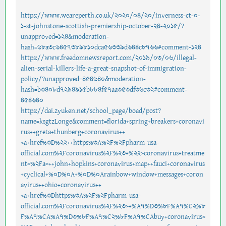
https://www.weareperth.co.uk/2020/04/20/inverness-ct-0-
1-st-johnstone-scottish-premiership-october-24-2015/?
unapproved=124&moderation-
hash=68a3c6457389810dca56339d644c8766#comment-124
https://www.freedomnewsreport.com/2019/03/06/illegal-
alien-serial-killers-life-a-great-snapshot-of-immigration-
policy/?unapproved=454640&moderation-
hash=b3408d7294915b884f57aa353df36c32#comment-
454640
https://dai.zyuken.net/school_page/boad/post?
name=ksgtzLonge&comment=florida+spring+breakers+coronavi
rus++greta+thunberg+coronavirus++
<a+href%3D%22++https%3A%2F%2Fpharm-usa-
official.com%2Fcoronavirus%2F%23+%22>coronavirus+treatme
nt<%2Fa>++john+hopkins+coronavirus+map++fauci+coronavirus
+cyclical+%0D%0A+%0D%0Arainbow+window+messages+coron
avirus++ohio+coronavirus++
<a+href%3Dhttps%3A%2F%2Fpharm-usa-
official.com%2Fcoronavirus%2F%23>+%A7%D3%8F%A7%C2%8
F%A7%CA%A7%D3%8F%A7%C2%8F%A7%CAbuy+coronavirus<