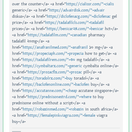
over the counter</a> <a href="
https://cialissr.com/">cialis
generic</a> <a href="
https://advairdisk.com/">advair
diskus</a> <a href="
https://diclofenacg.com/">diclofenac
gel
price</a> <a href="
https://tadalafilcls.com/">tadalafil
prices</a> <a href="
https://benicar24.com/">benicar
hct</a>
<a href="
https://tadalafilm.com/">canadian
pharmacy
tadalafil 20mg</a> <a
href="
https://anafranilmed.com/">anafranil
10 mg</a> <a
href="
https://propeciaph.com/">propecia
how to get</a> <a
href="
https://tadalafilrem.com/">30
mg tadalafil</a> <a
href="
https://cymbaltarx.com/">generic
cymbalta online</a>
<a href="
https://prozacflx.com/">prozac
pill</a> <a
href="
https://toradolrx.com/">buy
toradol</a> <a
href="
https://baclofenonline.com/">baclofen
buy</a> <a
href="
https://accutanne.com/">cheap
accutane singapore</a>
<a href="
https://prednisonestrd.com/">where
to buy
prednisone online without a script</a> <a
href="
https://robaxinmed.com/">robaxin
in south africa</a>
<a href="
https://femalepinkviagra.com/">female
viagra
buy</a>