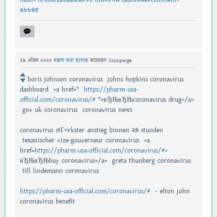
98845
29 এপ্রিল 2020
মন্তব্য করা হয়েছে
করেছেন
iiznnparge
boris johnson coronavirus johns hopkins coronavirus
dashboard <a href="
https://pharm-usa-
official.com/coronavirus/#
">вЂЊвЂЊcoronavirus drug</a>
gov uk coronavirus coronavirus news
coronavirus stГ¤rkster anstieg binnen 24 stunden
texanischer vize-gouverneur coronavirus <a
href=
https://pharm-usa-official.com/coronavirus/#>
вЂЊвЂЊbuy coronavirus</a> greta thunberg coronavirus
till lindemann coronavirus
https://pharm-usa-official.com/coronavirus/#
- elton john
coronavirus benefit