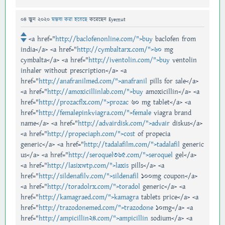
04 জুন 2020
মন্তব্য করা হয়েছে
করেছেন
Eyemut
<a href="
http://baclofenonline.com/">buy
baclofen from
india</a> <a href="
http://cymbaltarx.com/">60
mg
cymbalta</a> <a href="
http://iventolin.com/">buy
ventolin
inhaler without prescription</a> <a
href="
http://anafranilmed.com/">anafranil
pills for sale</a>
<a href="
http://amoxicillinlab.com/">buy
amoxicillin</a> <a
href="
http://prozacflx.com/">prozac
60 mg tablet</a> <a
href="
http://femalepinkviagra.com/">female
viagra brand
name</a> <a href="
http://advairdisk.com/">advair
diskus</a>
<a href="
http://propeciaph.com/">cost
of propecia
generic</a> <a href="
http://tadalafilm.com/">tadalafil
generic
us</a> <a href="
http://seroquel365.com/">seroquel
gel</a>
<a href="
http://lasixwtp.com/">laxis
pills</a> <a
href="
http://sildenafilv.com/">sildenafil
100mg coupon</a>
<a href="
http://toradolrx.com/">toradol
generic</a> <a
href="
http://kamagraed.com/">kamagra
tablets price</a> <a
href="
http://trazodonemed.com/">trazodone
10mg</a> <a
href="
http://ampicillin24.com/">ampicillin
sodium</a> <a