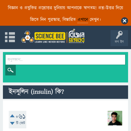
বিজ্ঞান ও প্রযুক্তির প্রশ্নোত্তর দুনিয়ায় আপনাকে স্বাগতম! প্রশ্ন-উত্তর দিয়ে
জিতে নিন পুরস্কার, বিস্তারিত
এখানে
দেখুন।
লগ ইন
ইনসুলিন (insulin) কি?
+61
টি ভোট