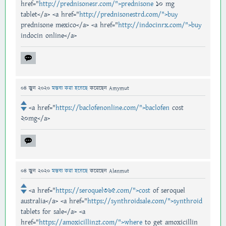
href="
http://prednisonesr.com/">prednisone
10 mg
tablet</a> <a href="
http://prednisonestrd.com/">buy
prednisone mexico</a> <a href="
http://indocinrx.com/">buy
indocin online</a>
04 জুন 2020
মন্তব্য করা হয়েছে
করেছেন
Amymut
<a href="
https://baclofenonline.com/">baclofen
cost
20mg</a>
04 জুন 2020
মন্তব্য করা হয়েছে
করেছেন
Alanmut
<a href="
https://seroquel365.com/">cost
of seroquel
australia</a> <a href="
https://synthroidsale.com/">synthroid
tablets for sale</a> <a
href="
https://amoxicillinzt.com/">where
to get amoxicillin