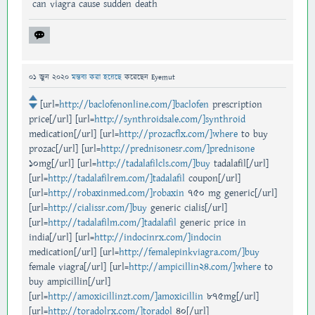
can viagra cause sudden death
01 জুন 2020
মন্তব্য করা হয়েছে
করেছেন
Eyemut
[url=
http://baclofenonline.com/]baclofen
prescription
price[/url] [url=
http://synthroidsale.com/]synthroid
medication[/url] [url=
http://prozacflx.com/]where
to buy
prozac[/url] [url=
http://prednisonesr.com/]prednisone
10mg[/url] [url=
http://tadalafilcls.com/]buy
tadalafil[/url]
[url=
http://tadalafilrem.com/]tadalafil
coupon[/url]
[url=
http://robaxinmed.com/]robaxin
750 mg generic[/url]
[url=
http://cialissr.com/]buy
generic cialis[/url]
[url=
http://tadalafilm.com/]tadalafil
generic price in
india[/url] [url=
http://indocinrx.com/]indocin
medication[/url] [url=
http://femalepinkviagra.com/]buy
female viagra[/url] [url=
http://ampicillin24.com/]where
to
buy ampicillin[/url]
[url=
http://amoxicillinzt.com/]amoxicillin
875mg[/url]
[url=
http://toradolrx.com/]toradol
40[/url]