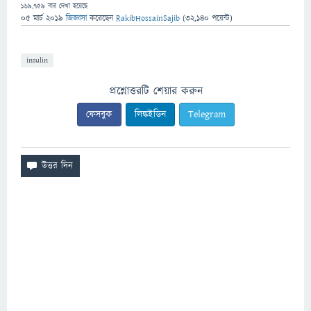
169,759
বার দেখা হয়েছে
05 মার্চ 2019
জিজ্ঞাসা
করেছেন
RakibHossainSajib
(
32,140
পয়েন্ট)
insulin
প্রশ্নোত্তরটি শেয়ার করুন
ফেসবুক
লিঙ্কইডিন
Telegram