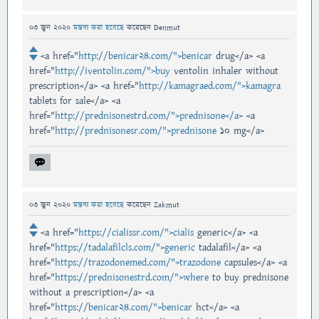
03 জুন 2020
মন্তব্য করা হয়েছে
করেছেন
Denmut
<a href="
http://benicar24.com/">benicar
drug</a> <a
href="
http://iventolin.com/">buy
ventolin inhaler without
prescription</a> <a href="
http://kamagraed.com/">kamagra
tablets for sale</a> <a
href="
http://prednisonestrd.com/">prednisone</a>
<a
href="
http://prednisonesr.com/">prednisone
10 mg</a>
03 জুন 2020
মন্তব্য করা হয়েছে
করেছেন
Zakmut
<a href="
https://cialissr.com/">cialis
generic</a> <a
href="
https://tadalafilcls.com/">generic
tadalafil</a> <a
href="
https://trazodonemed.com/">trazodone
capsules</a> <a
href="
https://prednisonestrd.com/">where
to buy prednisone
without a prescription</a> <a
href="
https://benicar24.com/">benicar
hct</a> <a