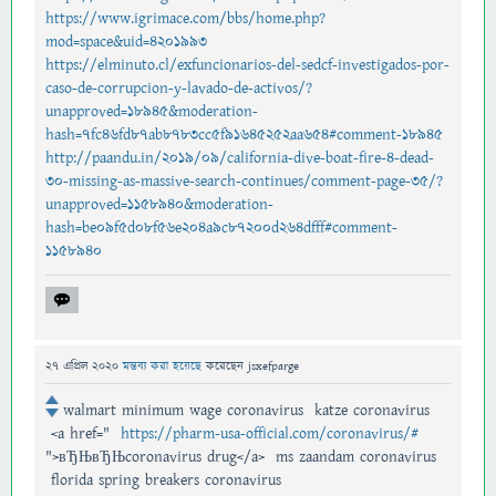
https://www.igrimace.com/bbs/home.php?
mod=space&uid=4201993
https://elminuto.cl/exfuncionarios-del-sedcf-investigados-por-
caso-de-corrupcion-y-lavado-de-activos/?
unapproved=18945&moderation-
hash=7fc46fd87ab8783cc5f91645252aa654#comment-18945
http://paandu.in/2019/09/california-dive-boat-fire-4-dead-
30-missing-as-massive-search-continues/comment-page-35/?
unapproved=1158940&moderation-
hash=be09f5d08f56e204a9c87200d264dfff#comment-
1158940
27 এপ্রিল 2020
মন্তব্য করা হয়েছে
করেছেন
jsxefparge
walmart minimum wage coronavirus katze coronavirus
<a href="
https://pharm-usa-official.com/coronavirus/#
">вЂЊвЂЊcoronavirus drug</a> ms zaandam coronavirus
florida spring breakers coronavirus