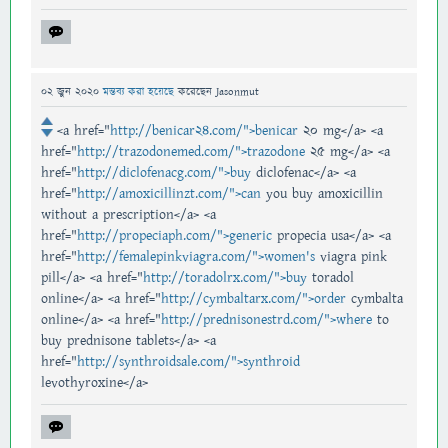
02 জুন 2020
মন্তব্য করা হয়েছে
করেছেন
Jasonmut
<a href="
http://benicar24.com/">benicar
20 mg</a> <a
href="
http://trazodonemed.com/">trazodone
25 mg</a> <a
href="
http://diclofenacg.com/">buy
diclofenac</a> <a
href="
http://amoxicillinzt.com/">can
you buy amoxicillin
without a prescription</a> <a
href="
http://propeciaph.com/">generic
propecia usa</a> <a
href="
http://femalepinkviagra.com/">women's
viagra pink
pill</a> <a href="
http://toradolrx.com/">buy
toradol
online</a> <a href="
http://cymbaltarx.com/">order
cymbalta
online</a> <a href="
http://prednisonestrd.com/">where
to
buy prednisone tablets</a> <a
href="
http://synthroidsale.com/">synthroid
levothyroxine</a>