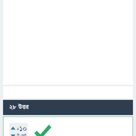
28
উত্তর
+10
টি ভোট