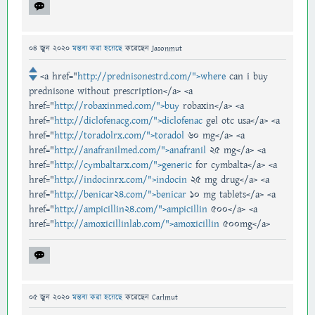
04 জুন 2020
মন্তব্য করা হয়েছে
করেছেন
Jasonmut
<a href="
http://prednisonestrd.com/">where
can i buy
prednisone without prescription</a> <a
href="
http://robaxinmed.com/">buy
robaxin</a> <a
href="
http://diclofenacg.com/">diclofenac
gel otc usa</a> <a
href="
http://toradolrx.com/">toradol
60 mg</a> <a
href="
http://anafranilmed.com/">anafranil
25 mg</a> <a
href="
http://cymbaltarx.com/">generic
for cymbalta</a> <a
href="
http://indocinrx.com/">indocin
25 mg drug</a> <a
href="
http://benicar24.com/">benicar
10 mg tablets</a> <a
href="
http://ampicillin24.com/">ampicillin
500</a> <a
href="
http://amoxicillinlab.com/">amoxicillin
500mg</a>
05 জুন 2020
মন্তব্য করা হয়েছে
করেছেন
Carlmut