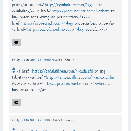
price</a> <a href="
http://cymbaltarx.com/">generic
cymbalta</a> <a href="
http://prednisonesr.com/">where
to
buy prednisone 20mg no prescription</a> <a
href="
http://propeciaph.com/">buy
propecia best price</a>
<a href="
http://baclofenonline.com/">buy
baclofen</a>
04 জুন 2020
মন্তব্য করা হয়েছে
করেছেন
Tedmut
<a href="
https://tadalafilrem.com/">tadalafil
10 mg
tablet</a> <a href="
https://amoxicillinzt.com/">amoxicillin
500</a> <a href="
https://prednisonestrd.com/">where
can i
buy prednisone</a>
04 জুন 2020
মন্তব্য করা হয়েছে
করেছেন
Teomut