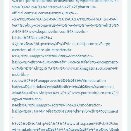
%2Fa>++johns+hopkins+coronavirus++symptoms+of+coronaviru
s+%0D%0A+%0D%0Ahttps%3A%2F%2Fpharm-usa-
official.com%2Fcoronavirus%2F%23++-
+%A7%D3%8F%A7%C2%8F%A7%CA%A7%D3%8F%A7%C2%8F
%A7%CAbuy+coronavirus+%0D%0A+%0D%0A+%0D%0Ahttp%3
A%2F%2Fwww.kupimobilni.com%2Fmobilni-
telefon%2FNokia%2F6.1-
32gb%0D%0Ahttps%3A%2F%2Fvincutrabajo.com%2Furge-
atencion-al-cliente-sin-experiencia-
8%2F%3Funapproved%3D6434%26moderation-
hash%3D02f5608d8313c489f0783c8c9a4fe0b3%23comment-
6434%0D%0Ahttps%3A%2F%2Fwww.inkmagazinevcu.com%2F
mud-film-
review%2F%3Funapproved%3D363549%26moderation-
hash%3D2afbb6dab18efb944be488a8b31b148c%23comment-
363549%0D%0Ahttps%3A%2F%2Fwww.puntcasino.co.za%2Fbl
og%2Fwants-and-
needs%2F%3Funapproved%3D84012%26moderation-
hash%3Da98999909f555c545a1450d70e8b0cf9%23comment
-
84012%0D%0Ahttp%3A%2F%2Fwww.attaqs.com%2Fvb%2Fsho
wthread.php%3Fp%3D1347877%23post1347877%0D%0A&sub