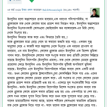
05 মার্চ 2019
উত্তর প্রদান
করেছেন
RakibHossainSajib
(
32,140
পয়েন্ট)
ইনসুলিন হলো অগ্ন্যাশয়ের প্রধান হরমোন,এক ধরণের পলিপ্যাপটাইড, যা
গ্লুকোজকে রক্ত থেকে কোষের মধ্যে প্রবেশ করা নিয়ন্ত্রণ করে। ইনসুলিন অগ্ন্যাশয়ের
ইনসুলিন নিঃসরণকারী কোষগুলো (আইল্যেটস অব ল্যাঙ্গারহেন্স-
এর বিটা কোষ)
থেকে নিঃসৃত হয়।
ইনসুলিন কিভাবে কাজ করে এবং কিভাবে তৈরি হয়..?
রক্তে গ্লুকোজের মাত্রা বেড়ে গেলে তা কমানো জরুরি হয়ে পড়ে। একজন সুস্থ
মানুষের দেহে এ কাজটি করে অগ্ন্যাশয় থেকে নিঃসৃত এক ধরনের প্রাণরস বা
হরমোন, এর নাম ইনসুলিন। কোষের গ্লুকোজ গ্রহণে ইনসুলিন এক বিশেষ ভূমিকা
পালন করে। ইনসুলিনকে কোষের সঙ্গে সংযুক্ত করার জন্য প্রতিটি কোষের ঝিল্লিতে
রয়েছে ইনসুলিন রিসেপটর (ইনসুলিন গ্রাহক)। রক্ত থেকে কোষের ভেতরে গ্লুকোজ
প্রবেশের ক্ষেত্রে ইনসুলিন এবং ইনসুলিন রিসেপটর দুটিরই অপরিহার্য ভূমিকা
রয়েছে। ইনসুলিন এসে ইনসুলিন রিসেপটরকে সক্রিয় করলে কোষ একটি বার্তা
পায়। তখন কোষের গ্লুকোজ ট্রান্সপোর্টারগ
ুলো কোষঝিল্লির দিকে যায় এবং এদের
মাধ্যমে গ্লুকোজ কোষের ভেতরে প্রবেশ করে। এই সংকেত না পেলে কোষের ভেতর
গ্লুকোজ প্রবেশ করার প্রক্রিয়াটি শুরু হয় না। এক্ষেত্রে মূল সংকেতটিই দিয়ে থাকে
ইনসুলিন। অর্থাৎ ইনসুলিন কোষের রিসেপটরে বিশেষ সংকেত প্রদান করলে রক্ত
থেকে গ্লুকোজ কোষে প্রবেশ করার প্রক্রিয়া শুরু হয় এবং একপর্যায়ে তা শেষ হয়।
কোষ যখন রক্তের সুগার নিতে বিলম্ব করে তখন রক্তে সুগারের মাত্রা বেড়ে যায়।
যাদের ডায়াবেটিসের সমস্যা আছে, তাদের শরীরের কোষগুলো স্বাভাবিক প্রক্রিয়ায়
রক্ত থেকে গ্লুকোজ নিতে পারে না। ফলে তাদের রক্তে গ্লুুকোজের মাত্রা বেড়ে যায়।