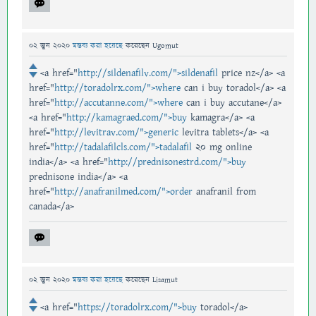
02 জুন 2020
মন্তব্য করা হয়েছে
করেছেন
Ugomut
<a href="
http://sildenafilv.com/">sildenafil
price nz</a> <a
href="
http://toradolrx.com/">where
can i buy toradol</a> <a
href="
http://accutanne.com/">where
can i buy accutane</a>
<a href="
http://kamagraed.com/">buy
kamagra</a> <a
href="
http://levitrav.com/">generic
levitra tablets</a> <a
href="
http://tadalafilcls.com/">tadalafil
20 mg online
india</a> <a href="
http://prednisonestrd.com/">buy
prednisone india</a> <a
href="
http://anafranilmed.com/">order
anafranil from
canada</a>
02 জুন 2020
মন্তব্য করা হয়েছে
করেছেন
Lisamut
<a href="
https://toradolrx.com/">buy
toradol</a>