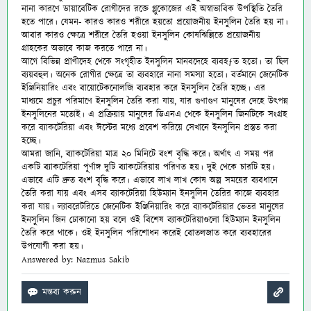
নানা কারণে ডায়াবেটিক রোগীদের রক্তে গ্লুকোজের এই অস্বাভাবিক উপস্থিতি তৈরি
হতে পারে। যেমন- কারও কারও শরীরে হয়তো প্রয়োজনীয় ইনসুলিন তৈরি হয় না।
আবার কারও ক্ষেত্রে শরীরে তৈরি হওয়া ইনসুলিন কোষঝিল্লিতে প্রয়োজনীয়
গ্রাহকের অভাবে কাজ করতে পারে না।
আগে বিভিন্ন প্রাণীদেহ থেকে সংগৃহীত ইনসুলিন মানবদেহে ব্যবহƒত হতো। তা ছিল
ব্যয়বহুল। অনেক রোগীর ক্ষেত্রে তা ব্যবহারে নানা সমস্যা হতো। বর্তমানে জেনেটিক
ইঞ্জিনিয়ারিং এবং বায়োটেকনোলজি ব্যবহার করে ইনসুলিন তৈরি হচ্ছে। এর
মাধ্যমে প্রচুর পরিমাণে ইনসুলিন তৈরি করা যায়, যার গুণাগুণ মানুষের দেহে উৎপন্ন
ইনসুলিনের মতোই। এ প্রক্রিয়ায় মানুষের ডিএনএ থেকে ইনসুলিন জিনটিকে সংগ্রহ
করে ব্যাকটেরিয়া এবং ঈস্টের মধ্যে প্রবেশ করিয়ে সেখানে ইনসুলিন প্রস্তুত করা
হচ্ছে।
আমরা জানি, ব্যাকটেরিয়া মাত্র ২০ মিনিটে বংশ বৃদ্ধি করে। অর্থাৎ এ সময় পর
একটি ব্যাকটেরিয়া পূর্ণাঙ্গ দুটি ব্যাকটেরিয়ায় পরিণত হয়। দুই থেকে চারটি হয়।
এভাবে এটি দ্রুত বংশ বৃদ্ধি করে। এভাবে লাখ লাখ কোষ অল্প সময়ের ব্যবধানে
তৈরি করা যায় এবং এসব ব্যাকটেরিয়া হিউম্যান ইনসুলিন তৈরির কাজে ব্যবহার
করা যায়। ল্যাবরেটরিতে জেনেটিক ইঞ্জিনিয়ারিং করে ব্যাকটেরিয়ার ভেতর মানুষের
ইনসুলিন জিন ঢোকানো হয় বলে ওই বিশেষ ব্যাকটেরিয়াগুলো
হিউম্যান ইনসুলিন
তৈরি করে থাকে। ওই ইনসুলিন পরিশোধন করেই বোতলজাত করে ব্যবহারের
উপযোগী করা হয়।
Answered by: Nazmus Sakib