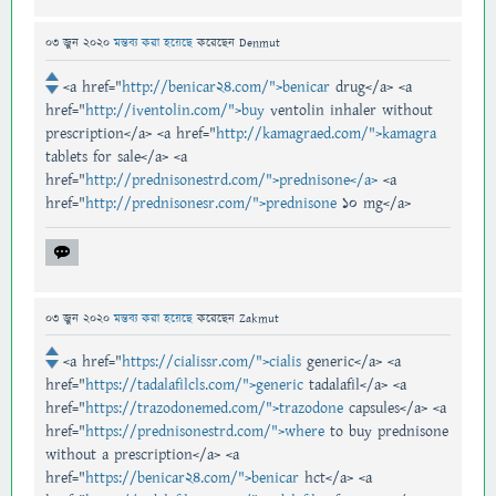
03 জুন 2020
মন্তব্য করা হয়েছে
করেছেন
Denmut
<a href="
http://benicar24.com/">benicar
drug</a> <a
href="
http://iventolin.com/">buy
ventolin inhaler without
prescription</a> <a href="
http://kamagraed.com/">kamagra
tablets for sale</a> <a
href="
http://prednisonestrd.com/">prednisone</a>
<a
href="
http://prednisonesr.com/">prednisone
10 mg</a>
03 জুন 2020
মন্তব্য করা হয়েছে
করেছেন
Zakmut
<a href="
https://cialissr.com/">cialis
generic</a> <a
href="
https://tadalafilcls.com/">generic
tadalafil</a> <a
href="
https://trazodonemed.com/">trazodone
capsules</a> <a
href="
https://prednisonestrd.com/">where
to buy prednisone
without a prescription</a> <a
href="
https://benicar24.com/">benicar
hct</a> <a