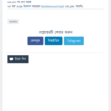
169,697
বার দেখা হয়েছে
05 মার্চ 2019
জিজ্ঞাসা
করেছেন
RakibHossainSajib
(
32,140
পয়েন্ট)
insulin
প্রশ্নোত্তরটি শেয়ার করুন
ফেসবুক
লিঙ্কইডিন
Telegram