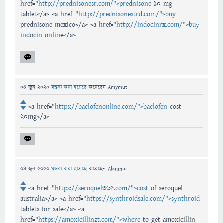
href="
http://prednisonesr.com/">prednisone
10 mg
tablet</a> <a href="
http://prednisonestrd.com/">buy
prednisone mexico</a> <a href="
http://indocinrx.com/">buy
indocin online</a>
04 জুন 2020
মন্তব্য করা হয়েছে
করেছেন
Amymut
<a href="
https://baclofenonline.com/">baclofen
cost
20mg</a>
04 জুন 2020
মন্তব্য করা হয়েছে
করেছেন
Alanmut
<a href="
https://seroquel365.com/">cost
of seroquel
australia</a> <a href="
https://synthroidsale.com/">synthroid
tablets for sale</a> <a
href="
https://amoxicillinzt.com/">where
to get amoxicillin