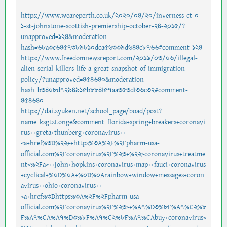
https://www.weareperth.co.uk/2020/04/20/inverness-ct-0-
1-st-johnstone-scottish-premiership-october-24-2015/?
unapproved=124&moderation-
hash=68a3c6457389810dca56339d644c8766#comment-124
https://www.freedomnewsreport.com/2019/03/06/illegal-
alien-serial-killers-life-a-great-snapshot-of-immigration-
policy/?unapproved=454640&moderation-
hash=b3408d7294915b884f57aa353df36c32#comment-
454640
https://dai.zyuken.net/school_page/boad/post?
name=ksgtzLonge&comment=florida+spring+breakers+coronavi
rus++greta+thunberg+coronavirus++
<a+href%3D%22++https%3A%2F%2Fpharm-usa-
official.com%2Fcoronavirus%2F%23+%22>coronavirus+treatme
nt<%2Fa>++john+hopkins+coronavirus+map++fauci+coronavirus
+cyclical+%0D%0A+%0D%0Arainbow+window+messages+coron
avirus++ohio+coronavirus++
<a+href%3Dhttps%3A%2F%2Fpharm-usa-
official.com%2Fcoronavirus%2F%23>+%A7%D3%8F%A7%C2%8
F%A7%CA%A7%D3%8F%A7%C2%8F%A7%CAbuy+coronavirus<