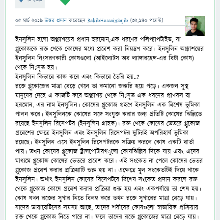
05 মার্চ 2019
উত্তর প্রদান
করেছেন
RakibHossainSajib
(
32,140
পয়েন্ট)
ইনসুলিন হলো অগ্ন্যাশয়ের প্রধান হরমোন,এক ধরণের পলিপ্যাপটাইড, যা
গ্লুকোজকে রক্ত থেকে কোষের মধ্যে প্রবেশ করা নিয়ন্ত্রণ করে। ইনসুলিন অগ্ন্যাশয়ের
ইনসুলিন নিঃসরণকারী কোষগুলো (আইল্যেটস অব ল্যাঙ্গারহেন্স-
এর বিটা কোষ)
থেকে নিঃসৃত হয়।
ইনসুলিন কিভাবে কাজ করে এবং কিভাবে তৈরি হয়..?
রক্তে গ্লুকোজের মাত্রা বেড়ে গেলে তা কমানো জরুরি হয়ে পড়ে। একজন সুস্থ
মানুষের দেহে এ কাজটি করে অগ্ন্যাশয় থেকে নিঃসৃত এক ধরনের প্রাণরস বা
হরমোন, এর নাম ইনসুলিন। কোষের গ্লুকোজ গ্রহণে ইনসুলিন এক বিশেষ ভূমিকা
পালন করে। ইনসুলিনকে কোষের সঙ্গে সংযুক্ত করার জন্য প্রতিটি কোষের ঝিল্লিতে
রয়েছে ইনসুলিন রিসেপটর (ইনসুলিন গ্রাহক)। রক্ত থেকে কোষের ভেতরে গ্লুকোজ
প্রবেশের ক্ষেত্রে ইনসুলিন এবং ইনসুলিন রিসেপটর দুটিরই অপরিহার্য ভূমিকা
রয়েছে। ইনসুলিন এসে ইনসুলিন রিসেপটরকে সক্রিয় করলে কোষ একটি বার্তা
পায়। তখন কোষের গ্লুকোজ ট্রান্সপোর্টারগ
ুলো কোষঝিল্লির দিকে যায় এবং এদের
মাধ্যমে গ্লুকোজ কোষের ভেতরে প্রবেশ করে। এই সংকেত না পেলে কোষের ভেতর
গ্লুকোজ প্রবেশ করার প্রক্রিয়াটি শুরু হয় না। এক্ষেত্রে মূল সংকেতটিই দিয়ে থাকে
ইনসুলিন। অর্থাৎ ইনসুলিন কোষের রিসেপটরে বিশেষ সংকেত প্রদান করলে রক্ত
থেকে গ্লুকোজ কোষে প্রবেশ করার প্রক্রিয়া শুরু হয় এবং একপর্যায়ে তা শেষ হয়।
কোষ যখন রক্তের সুগার নিতে বিলম্ব করে তখন রক্তে সুগারের মাত্রা বেড়ে যায়।
যাদের ডায়াবেটিসের সমস্যা আছে, তাদের শরীরের কোষগুলো স্বাভাবিক প্রক্রিয়ায়
রক্ত থেকে গ্লুকোজ নিতে পারে না। ফলে তাদের রক্তে গ্লুুকোজের মাত্রা বেড়ে যায়।