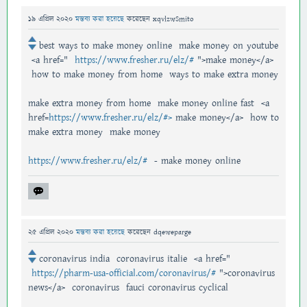
19 এপ্রিল 2020
মন্তব্য করা হয়েছে
করেছেন
xqvlzwSmito
best ways to make money online make money on youtube
<a href="
https://www.fresher.ru/elz/#
">make money</a>
how to make money from home ways to make extra money
make extra money from home make money online fast <a
href=
https://www.fresher.ru/elz/#>
make money</a> how to
make extra money make money
https://www.fresher.ru/elz/#
- make money online
25 এপ্রিল 2020
মন্তব্য করা হয়েছে
করেছেন
dqeweparge
coronavirus india coronavirus italie <a href="
https://pharm-usa-official.com/coronavirus/#
">coronavirus
news</a> coronavirus fauci coronavirus cyclical