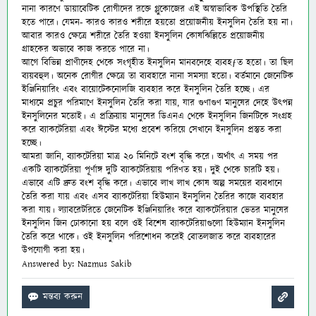
নানা কারণে ডায়াবেটিক রোগীদের রক্তে গ্লুকোজের এই অস্বাভাবিক উপস্থিতি তৈরি
হতে পারে। যেমন- কারও কারও শরীরে হয়তো প্রয়োজনীয় ইনসুলিন তৈরি হয় না।
আবার কারও ক্ষেত্রে শরীরে তৈরি হওয়া ইনসুলিন কোষঝিল্লিতে প্রয়োজনীয়
গ্রাহকের অভাবে কাজ করতে পারে না।
আগে বিভিন্ন প্রাণীদেহ থেকে সংগৃহীত ইনসুলিন মানবদেহে ব্যবহƒত হতো। তা ছিল
ব্যয়বহুল। অনেক রোগীর ক্ষেত্রে তা ব্যবহারে নানা সমস্যা হতো। বর্তমানে জেনেটিক
ইঞ্জিনিয়ারিং এবং বায়োটেকনোলজি ব্যবহার করে ইনসুলিন তৈরি হচ্ছে। এর
মাধ্যমে প্রচুর পরিমাণে ইনসুলিন তৈরি করা যায়, যার গুণাগুণ মানুষের দেহে উৎপন্ন
ইনসুলিনের মতোই। এ প্রক্রিয়ায় মানুষের ডিএনএ থেকে ইনসুলিন জিনটিকে সংগ্রহ
করে ব্যাকটেরিয়া এবং ঈস্টের মধ্যে প্রবেশ করিয়ে সেখানে ইনসুলিন প্রস্তুত করা
হচ্ছে।
আমরা জানি, ব্যাকটেরিয়া মাত্র ২০ মিনিটে বংশ বৃদ্ধি করে। অর্থাৎ এ সময় পর
একটি ব্যাকটেরিয়া পূর্ণাঙ্গ দুটি ব্যাকটেরিয়ায় পরিণত হয়। দুই থেকে চারটি হয়।
এভাবে এটি দ্রুত বংশ বৃদ্ধি করে। এভাবে লাখ লাখ কোষ অল্প সময়ের ব্যবধানে
তৈরি করা যায় এবং এসব ব্যাকটেরিয়া হিউম্যান ইনসুলিন তৈরির কাজে ব্যবহার
করা যায়। ল্যাবরেটরিতে জেনেটিক ইঞ্জিনিয়ারিং করে ব্যাকটেরিয়ার ভেতর মানুষের
ইনসুলিন জিন ঢোকানো হয় বলে ওই বিশেষ ব্যাকটেরিয়াগুলো
হিউম্যান ইনসুলিন
তৈরি করে থাকে। ওই ইনসুলিন পরিশোধন করেই বোতলজাত করে ব্যবহারের
উপযোগী করা হয়।
Answered by: Nazmus Sakib