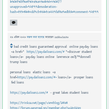
9%95%bf%e5%8a%a0%e9%80%9f/?
unapproved=72577&moderation-
hash=5584940dd7cb3695ce227faf3a7edbb9#comment-72577
26 এপ্রিল 2020
মন্তব্য করা হয়েছে
করেছেন
imfdsuSmito
bad credit loans guaranteed approval online payday loans
<a href="
https://paydailoanz.com/#
">discover student
loans</a> payday loans online lawrence oвЂ™donnell
trump loans
personal loans elastic loans <a
href=
https://paydailoanz.com/#>
loans</a> prosper loans
fed loans
https://paydailoanz.com/#
- great lakes student loans
https://trinksa.net/page/viewblog/1464
https://forum.sangreal.ws/member.php?u=182160