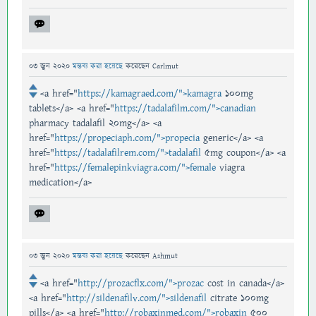
03 জুন 2020
মন্তব্য করা হয়েছে
করেছেন
Carlmut
<a href="
https://kamagraed.com/">kamagra
100mg
tablets</a> <a href="
https://tadalafilm.com/">canadian
pharmacy tadalafil 20mg</a> <a
href="
https://propeciaph.com/">propecia
generic</a> <a
href="
https://tadalafilrem.com/">tadalafil
5mg coupon</a> <a
href="
https://femalepinkviagra.com/">female
viagra
medication</a>
03 জুন 2020
মন্তব্য করা হয়েছে
করেছেন
Ashmut
<a href="
http://prozacflx.com/">prozac
cost in canada</a>
<a href="
http://sildenafilv.com/">sildenafil
citrate 100mg
pills</a> <a href="
http://robaxinmed.com/">robaxin
500