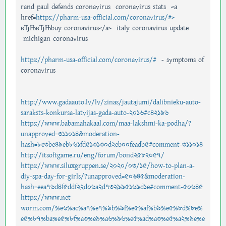
rand paul defends coronavirus coronavirus stats <a
href=
https://pharm-usa-official.com/coronavirus/#>
вЂЊвЂЊbuy coronavirus</a> italy coronavirus update
michigan coronavirus
https://pharm-usa-official.com/coronavirus/#
- symptoms of
coronavirus
http://www.gadaauto.lv/lv/zinas/jautajumi/dalibnieku-auto-
saraksts-konkursa-latvijas-gada-auto-2016#c42196
https://www.babamahakaal.com/maa-lakshmi-ka-podha/?
unapproved=311014&moderation-
hash=8e3be49eb861fd513130d2eb00feadb5#comment-311014
http://itsoftgame.ru/eng/forum/bond2582057/
https://www.siluxgruppen.se/2020/03/15/how-to-plan-a-
diy-spa-day-for-girls/?unapproved=50645&moderation-
hash=eea76d4f5ddf22d06a2d732995169d1e#comment-50645
https://www.net-
worm.com/%e6%ac%a7%e7%9b%9f%e5%af%b9%e5%8d%8e%
e5%87%ba%e5%8f%a3%e9%a6%96%e5%ad%a3%e5%a2%9e%e