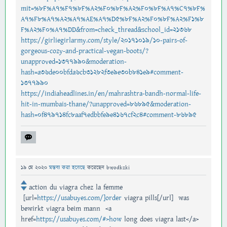
mit=%8F%A7%F7%8F%A2%F0%8F%A2%F0%8F%A7%C7%8F%
A7%F8%A7%A2%A7%AE%A7%D5%8F%A2%F0%8F%A2%F1%8
F%A2%F0%A7%DD&from=check_thread&school_id=21368
https://girliegirlarmy.com/style/20171019/10-pairs-of-
gorgeous-cozy-and-practical-vegan-boots/?
unapproved=1377990&moderation-
hash=a36de00bfda6cb31282f3e9e30b841e9#comment-
1377990
https://indiaheadlines.in/en/mahrashtra-bandh-normal-life-
hit-in-mumbais-thane/?unapproved=86895&moderation-
hash=0f479714fc8aaf7edbbfe9e4167cf2c4#comment-86895
19 মে 2020
মন্তব্য করা হয়েছে
করেছেন
bwodkzki
action du viagra chez la femme
[url=
https://usabuyes.com/]order
viagra pills[/url] was
bewirkt viagra beim mann <a
href=
https://usabuyes.com/#>how
long does viagra last</a>