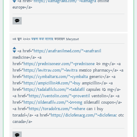
<a href="
https://kamagraed.com/">kamagra
online
europe</a>
04 জুন 2020
মন্তব্য করা হয়েছে
করেছেন
Marymut
<a href="
https://anafranilmed.com/">anafranil
medicine</a> <a
href="
https://prednisonesr.com/">prednisone
20 mg</a> <a
href="
https://levitrav.com/">levitra
mexico pharmacy</a> <a
href="
https://cymbaltarx.com/">cymbalta
generic</a> <a
href="
https://ampicillin24.com/">buy
ampicillin</a> <a
href="
https://tadalafilcls.com/">tadalafil
capsules 21 mg</a>
<a href="
https://iventolin.com/">proventil
ventolin</a> <a
href="
https://sildenafilv.com/">100mg
sildenafil coupon</a>
<a href="
https://toradolrx.com/">where
can i buy
toradol</a> <a href="
https://diclofenacg.com/">diclofenac
otc
canada</a>