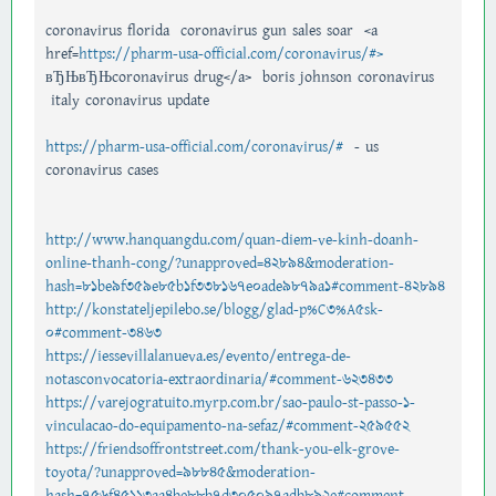
coronavirus florida coronavirus gun sales soar <a
href=
https://pharm-usa-official.com/coronavirus/#>
вЂЊвЂЊcoronavirus drug</a> boris johnson coronavirus
italy coronavirus update
https://pharm-usa-official.com/coronavirus/#
- us
coronavirus cases
http://www.hanquangdu.com/quan-diem-ve-kinh-doanh-
online-thanh-cong/?unapproved=42894&moderation-
hash=81be9f359e85b1f338167e0ade9879a1#comment-42894
http://konstateljepilebo.se/blogg/glad-p%C3%A5sk-
0#comment-3463
https://iessevillalanueva.es/evento/entrega-de-
notasconvocatoria-extraordinaria/#comment-623433
https://varejogratuito.myrp.com.br/sao-paulo-st-passo-1-
vinculacao-do-equipamento-na-sefaz/#comment-259552
https://friendsoffrontstreet.com/thank-you-elk-grove-
toyota/?unapproved=98845&moderation-
hash=756f45113aa4be88b7d305097adb892e#comment-