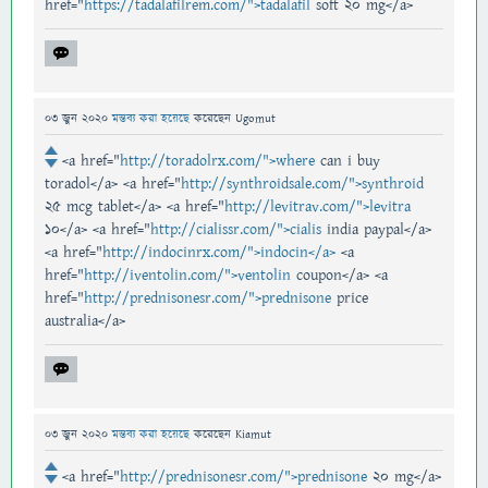
href="
https://tadalafilrem.com/">tadalafil
soft 20 mg</a>
03 জুন 2020
মন্তব্য করা হয়েছে
করেছেন
Ugomut
<a href="
http://toradolrx.com/">where
can i buy
toradol</a> <a href="
http://synthroidsale.com/">synthroid
25 mcg tablet</a> <a href="
http://levitrav.com/">levitra
10</a> <a href="
http://cialissr.com/">cialis
india paypal</a>
<a href="
http://indocinrx.com/">indocin</a>
<a
href="
http://iventolin.com/">ventolin
coupon</a> <a
href="
http://prednisonesr.com/">prednisone
price
australia</a>
03 জুন 2020
মন্তব্য করা হয়েছে
করেছেন
Kiamut
<a href="
http://prednisonesr.com/">prednisone
20 mg</a>