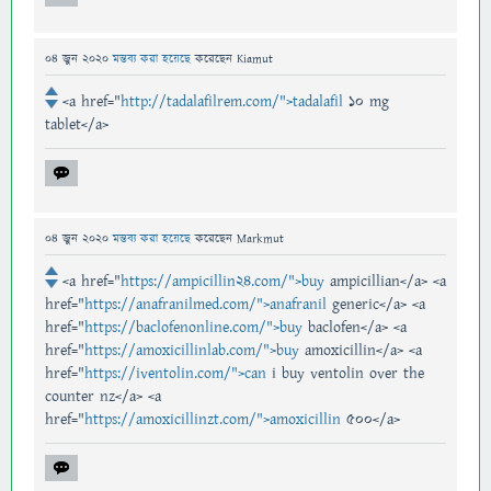
04 জুন 2020
মন্তব্য করা হয়েছে
করেছেন
Kiamut
<a href="
http://tadalafilrem.com/">tadalafil
10 mg
tablet</a>
04 জুন 2020
মন্তব্য করা হয়েছে
করেছেন
Markmut
<a href="
https://ampicillin24.com/">buy
ampicillian</a> <a
href="
https://anafranilmed.com/">anafranil
generic</a> <a
href="
https://baclofenonline.com/">buy
baclofen</a> <a
href="
https://amoxicillinlab.com/">buy
amoxicillin</a> <a
href="
https://iventolin.com/">can
i buy ventolin over the
counter nz</a> <a
href="
https://amoxicillinzt.com/">amoxicillin
500</a>