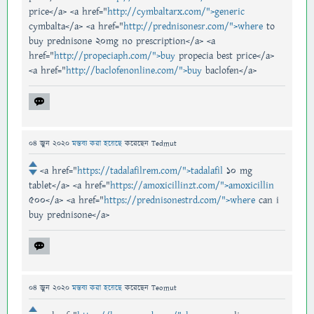
price</a> <a href="
http://cymbaltarx.com/">generic
cymbalta</a> <a href="
http://prednisonesr.com/">where
to
buy prednisone 20mg no prescription</a> <a
href="
http://propeciaph.com/">buy
propecia best price</a>
<a href="
http://baclofenonline.com/">buy
baclofen</a>
04 জুন 2020
মন্তব্য করা হয়েছে
করেছেন
Tedmut
<a href="
https://tadalafilrem.com/">tadalafil
10 mg
tablet</a> <a href="
https://amoxicillinzt.com/">amoxicillin
500</a> <a href="
https://prednisonestrd.com/">where
can i
buy prednisone</a>
04 জুন 2020
মন্তব্য করা হয়েছে
করেছেন
Teomut