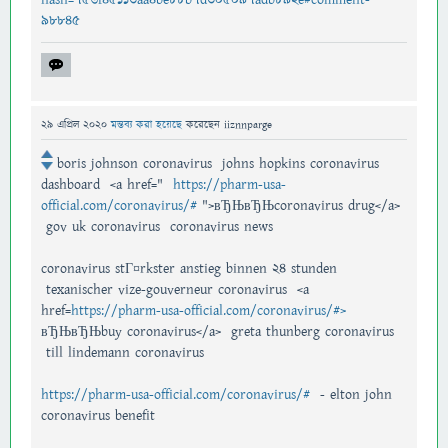
98845
29 এপ্রিল 2020
মন্তব্য করা হয়েছে
করেছেন
iiznnparge
boris johnson coronavirus johns hopkins coronavirus
dashboard <a href="
https://pharm-usa-
official.com/coronavirus/#
">вЂЊвЂЊcoronavirus drug</a>
gov uk coronavirus coronavirus news
coronavirus stГ¤rkster anstieg binnen 24 stunden
texanischer vize-gouverneur coronavirus <a
href=
https://pharm-usa-official.com/coronavirus/#>
вЂЊвЂЊbuy coronavirus</a> greta thunberg coronavirus
till lindemann coronavirus
https://pharm-usa-official.com/coronavirus/#
- elton john
coronavirus benefit