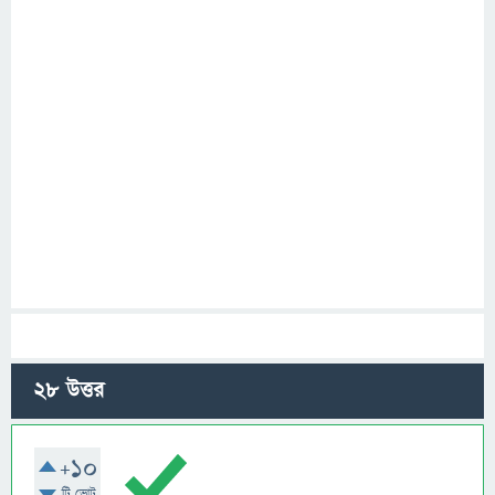
28
উত্তর
+10
টি ভোট