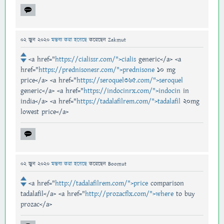
02 জুন 2020
মন্তব্য করা হয়েছে
করেছেন
Zakmut
<a href="
https://cialissr.com/">cialis
generic</a> <a
href="
https://prednisonesr.com/">prednisone
10 mg
price</a> <a href="
https://seroquel365.com/">seroquel
generic</a> <a href="
https://indocinrx.com/">indocin
in
india</a> <a href="
https://tadalafilrem.com/">tadalafil
20mg
lowest price</a>
02 জুন 2020
মন্তব্য করা হয়েছে
করেছেন
Boomut
<a href="
http://tadalafilrem.com/">price
comparison
tadalafil</a> <a href="
http://prozacflx.com/">where
to buy
prozac</a>