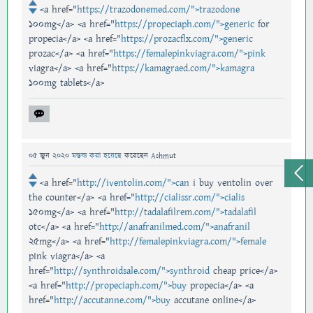
<a href="
https://trazodonemed.com/">trazodone
100mg</a> <a href="
https://propeciaph.com/">generic
for
propecia</a> <a href="
https://prozacflx.com/">generic
prozac</a> <a href="
https://femalepinkviagra.com/">pink
viagra</a> <a href="
https://kamagraed.com/">kamagra
100mg tablets</a>
05 জুন 2020
মন্তব্য করা হয়েছে
করেছেন
Ashmut
<a href="
http://iventolin.com/">can
i buy ventolin over
the counter</a> <a href="
http://cialissr.com/">cialis
150mg</a> <a href="
http://tadalafilrem.com/">tadalafil
otc</a> <a href="
http://anafranilmed.com/">anafranil
25mg</a> <a href="
http://femalepinkviagra.com/">female
pink viagra</a> <a
href="
http://synthroidsale.com/">synthroid
cheap price</a>
<a href="
http://propeciaph.com/">buy
propecia</a> <a
href="
http://accutanne.com/">buy
accutane online</a>