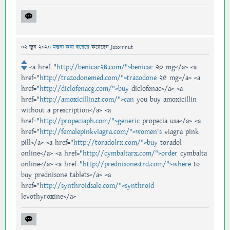
02 জুন 2020
মন্তব্য করা হয়েছে
করেছেন
Jasonmut
<a href="
http://benicar24.com/">benicar
20 mg</a> <a
href="
http://trazodonemed.com/">trazodone
25 mg</a> <a
href="
http://diclofenacg.com/">buy
diclofenac</a> <a
href="
http://amoxicillinzt.com/">can
you buy amoxicillin
without a prescription</a> <a
href="
http://propeciaph.com/">generic
propecia usa</a> <a
href="
http://femalepinkviagra.com/">women's
viagra pink
pill</a> <a href="
http://toradolrx.com/">buy
toradol
online</a> <a href="
http://cymbaltarx.com/">order
cymbalta
online</a> <a href="
http://prednisonestrd.com/">where
to
buy prednisone tablets</a> <a
href="
http://synthroidsale.com/">synthroid
levothyroxine</a>