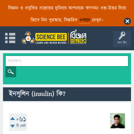
বিজ্ঞান ও প্রযুক্তির প্রশ্নোত্তর দুনিয়ায় আপনাকে স্বাগতম! প্রশ্ন-উত্তর দিয়ে
জিতে নিন পুরস্কার, বিস্তারিত
এখানে
দেখুন।
লগ ইন
ইনসুলিন (insulin) কি?
+61
টি ভোট