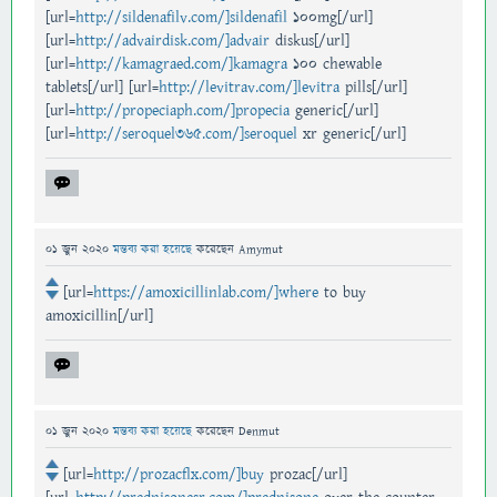
[url=
http://sildenafilv.com/]sildenafil
100mg[/url]
[url=
http://advairdisk.com/]advair
diskus[/url]
[url=
http://kamagraed.com/]kamagra
100 chewable
tablets[/url] [url=
http://levitrav.com/]levitra
pills[/url]
[url=
http://propeciaph.com/]propecia
generic[/url]
[url=
http://seroquel365.com/]seroquel
xr generic[/url]
01 জুন 2020
মন্তব্য করা হয়েছে
করেছেন
Amymut
[url=
https://amoxicillinlab.com/]where
to buy
amoxicillin[/url]
01 জুন 2020
মন্তব্য করা হয়েছে
করেছেন
Denmut
[url=
http://prozacflx.com/]buy
prozac[/url]