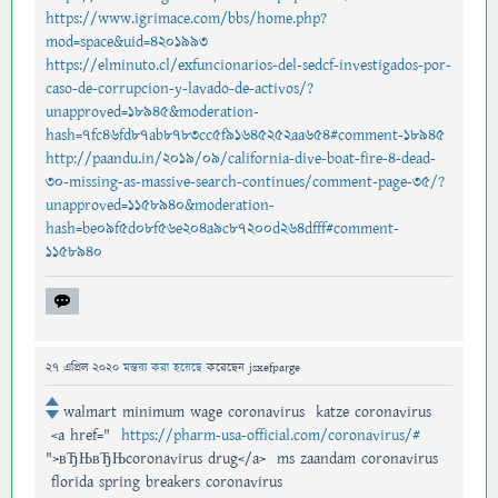
https://www.igrimace.com/bbs/home.php?
mod=space&uid=4201993
https://elminuto.cl/exfuncionarios-del-sedcf-investigados-por-
caso-de-corrupcion-y-lavado-de-activos/?
unapproved=18945&moderation-
hash=7fc46fd87ab8783cc5f91645252aa654#comment-18945
http://paandu.in/2019/09/california-dive-boat-fire-4-dead-
30-missing-as-massive-search-continues/comment-page-35/?
unapproved=1158940&moderation-
hash=be09f5d08f56e204a9c87200d264dfff#comment-
1158940
27 এপ্রিল 2020
মন্তব্য করা হয়েছে
করেছেন
jsxefparge
walmart minimum wage coronavirus katze coronavirus
<a href="
https://pharm-usa-official.com/coronavirus/#
">вЂЊвЂЊcoronavirus drug</a> ms zaandam coronavirus
florida spring breakers coronavirus