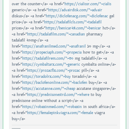
over the counter</a> <a href="
https://cialissr.com/">cialis
generic</a> <a href="
https://advairdisk.com/">advair
diskus</a> <a href="
https://diclofenacg.com/">diclofenac
gel
price</a> <a href="
https://tadalafilcls.com/">tadalafil
prices</a> <a href="
https://benicar24.com/">benicar
hct</a>
<a href="
https://tadalafilm.com/">canadian
pharmacy
tadalafil 20mg</a> <a
href="
https://anafranilmed.com/">anafranil
10 mg</a> <a
href="
https://propeciaph.com/">propecia
how to get</a> <a
href="
https://tadalafilrem.com/">30
mg tadalafil</a> <a
href="
https://cymbaltarx.com/">generic
cymbalta online</a>
<a href="
https://prozacflx.com/">prozac
pill</a> <a
href="
https://toradolrx.com/">buy
toradol</a> <a
href="
https://baclofenonline.com/">baclofen
buy</a> <a
href="
https://accutanne.com/">cheap
accutane singapore</a>
<a href="
https://prednisonestrd.com/">where
to buy
prednisone online without a script</a> <a
href="
https://robaxinmed.com/">robaxin
in south africa</a>
<a href="
https://femalepinkviagra.com/">female
viagra
buy</a>