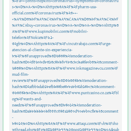
%2Fa>++johns+hopkins+coronavirus++symptoms+of+coronaviru
s+%0D%0A+%0D%0Ahttps%3A%2F%2Fpharm-usa-
official.com%2Fcoronavirus%2F%23++-
+%A7%D3%8F%A7%C2%8F%A7%CA%A7%D3%8F%A7%C2%8F
%A7%CAbuy+coronavirus+%0D%0A+%0D%0A+%0D%0Ahttp%3
A%2F%2Fwww.kupimobilni.com%2Fmobilni-
telefon%2FNokia%2F6.1-
32gb%0D%0Ahttps%3A%2F%2Fvincutrabajo.com%2Furge-
atencion-al-cliente-sin-experiencia-
8%2F%3Funapproved%3D6434%26moderation-
hash%3D02f5608d8313c489f0783c8c9a4fe0b3%23comment-
6434%0D%0Ahttps%3A%2F%2Fwww.inkmagazinevcu.com%2F
mud-film-
review%2F%3Funapproved%3D363549%26moderation-
hash%3D2afbb6dab18efb944be488a8b31b148c%23comment-
363549%0D%0Ahttps%3A%2F%2Fwww.puntcasino.co.za%2Fbl
og%2Fwants-and-
needs%2F%3Funapproved%3D84012%26moderation-
hash%3Da98999909f555c545a1450d70e8b0cf9%23comment
-
84012%0D%0Ahttp%3A%2F%2Fwww.attaqs.com%2Fvb%2Fsho
wthread.php%3Fp%3D1347877%23post1347877%0D%0A&sub