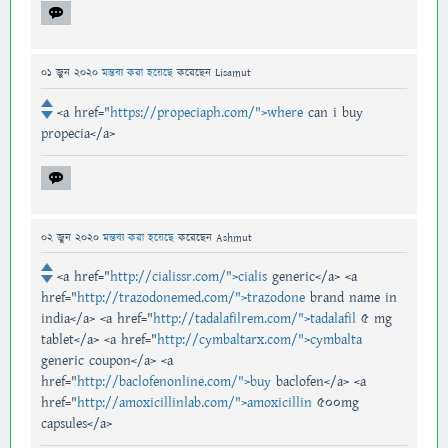
01 জুন 2020
মন্তব্য করা হয়েছে
করেছেন
Lisamut
<a href="
https://propeciaph.com/">where
can i buy
propecia</a>
02 জুন 2020
মন্তব্য করা হয়েছে
করেছেন
Ashmut
<a href="
http://cialissr.com/">cialis
generic</a> <a
href="
http://trazodonemed.com/">trazodone
brand name in
india</a> <a href="
http://tadalafilrem.com/">tadalafil
5 mg
tablet</a> <a href="
http://cymbaltarx.com/">cymbalta
generic coupon</a> <a
href="
http://baclofenonline.com/">buy
baclofen</a> <a
href="
http://amoxicillinlab.com/">amoxicillin
500mg
capsules</a>