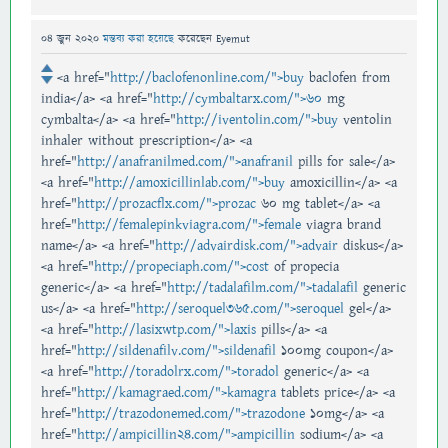
04 জুন 2020
মন্তব্য করা হয়েছে
করেছেন
Eyemut
<a href="
http://baclofenonline.com/">buy
baclofen from
india</a> <a href="
http://cymbaltarx.com/">60
mg
cymbalta</a> <a href="
http://iventolin.com/">buy
ventolin
inhaler without prescription</a> <a
href="
http://anafranilmed.com/">anafranil
pills for sale</a>
<a href="
http://amoxicillinlab.com/">buy
amoxicillin</a> <a
href="
http://prozacflx.com/">prozac
60 mg tablet</a> <a
href="
http://femalepinkviagra.com/">female
viagra brand
name</a> <a href="
http://advairdisk.com/">advair
diskus</a>
<a href="
http://propeciaph.com/">cost
of propecia
generic</a> <a href="
http://tadalafilm.com/">tadalafil
generic
us</a> <a href="
http://seroquel365.com/">seroquel
gel</a>
<a href="
http://lasixwtp.com/">laxis
pills</a> <a
href="
http://sildenafilv.com/">sildenafil
100mg coupon</a>
<a href="
http://toradolrx.com/">toradol
generic</a> <a
href="
http://kamagraed.com/">kamagra
tablets price</a> <a
href="
http://trazodonemed.com/">trazodone
10mg</a> <a
href="
http://ampicillin24.com/">ampicillin
sodium</a> <a