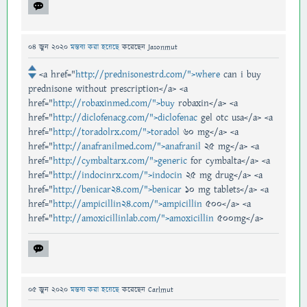
04 জুন 2020
মন্তব্য করা হয়েছে
করেছেন
Jasonmut
<a href="
http://prednisonestrd.com/">where
can i buy
prednisone without prescription</a> <a
href="
http://robaxinmed.com/">buy
robaxin</a> <a
href="
http://diclofenacg.com/">diclofenac
gel otc usa</a> <a
href="
http://toradolrx.com/">toradol
60 mg</a> <a
href="
http://anafranilmed.com/">anafranil
25 mg</a> <a
href="
http://cymbaltarx.com/">generic
for cymbalta</a> <a
href="
http://indocinrx.com/">indocin
25 mg drug</a> <a
href="
http://benicar24.com/">benicar
10 mg tablets</a> <a
href="
http://ampicillin24.com/">ampicillin
500</a> <a
href="
http://amoxicillinlab.com/">amoxicillin
500mg</a>
05 জুন 2020
মন্তব্য করা হয়েছে
করেছেন
Carlmut