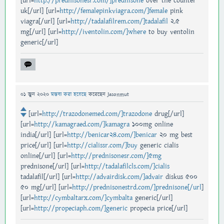
[url=
http://prednisonesr.com/]prednisone
over the counter
uk[/url] [url=
http://femalepinkviagra.com/]female
pink
viagra[/url] [url=
http://tadalafilrem.com/]tadalafil
2.5
mg[/url] [url=
http://iventolin.com/]where
to buy ventolin
generic[/url]
01 জুন 2020
মন্তব্য করা হয়েছে
করেছেন
Jasonmut
[url=
http://trazodonemed.com/]trazodone
drug[/url]
[url=
http://kamagraed.com/]kamagra
100mg online
india[/url] [url=
http://benicar24.com/]benicar
20 mg best
price[/url] [url=
http://cialissr.com/]buy
generic cialis
online[/url] [url=
http://prednisonesr.com/]5mg
prednisone[/url] [url=
http://tadalafilcls.com/]cialis
tadalafil[/url] [url=
http://advairdisk.com/]advair
diskus 500
50 mg[/url] [url=
http://prednisonestrd.com/]prednisone[/url
]
[url=
http://cymbaltarx.com/]cymbalta
generic[/url]
[url=
http://propeciaph.com/]generic
propecia price[/url]