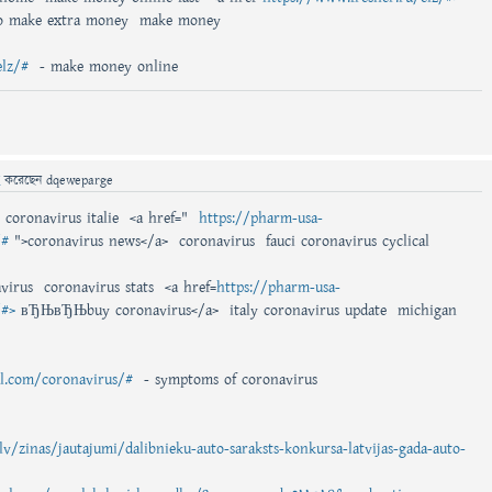
o make extra money make money
elz/#
- make money online
ে
করেছেন
dqeweparge
 coronavirus italie <a href="
https://pharm-usa-
/#
">coronavirus news</a> coronavirus fauci coronavirus cyclical
virus coronavirus stats <a href=
https://pharm-usa-
/#>
вЂЊвЂЊbuy coronavirus</a> italy coronavirus update michigan
al.com/coronavirus/#
- symptoms of coronavirus
v/zinas/jautajumi/dalibnieku-auto-saraksts-konkursa-latvijas-gada-auto-