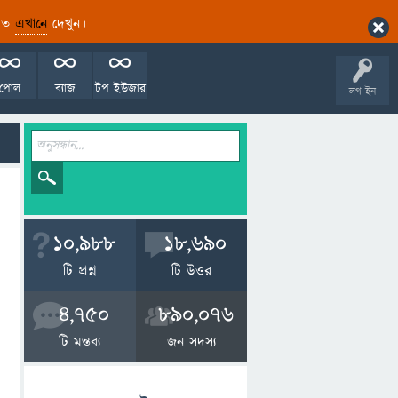
ারিত
এখানে
দেখুন।
পোল
ব্যাজ
টপ ইউজার
লগ ইন
10,988
18,690
টি প্রশ্ন
টি উত্তর
4,750
890,076
টি মন্তব্য
জন সদস্য