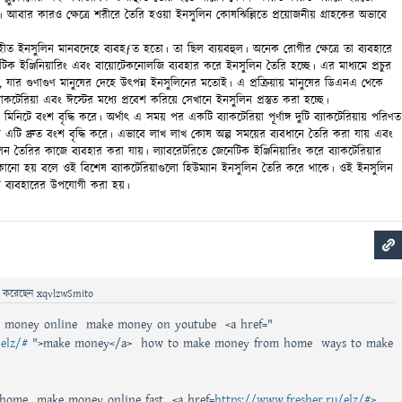
 আবার কারও ক্ষেত্রে শরীরে তৈরি হওয়া ইনসুলিন কোষঝিল্লিতে প্রয়োজনীয় গ্রাহকের অভাবে
ৃহীত ইনসুলিন মানবদেহে ব্যবহƒত হতো। তা ছিল ব্যয়বহুল। অনেক রোগীর ক্ষেত্রে তা ব্যবহারে
টিক ইঞ্জিনিয়ারিং এবং বায়োটেকনোলজি ব্যবহার করে ইনসুলিন তৈরি হচ্ছে। এর মাধ্যমে প্রচুর
 যার গুণাগুণ মানুষের দেহে উৎপন্ন ইনসুলিনের মতোই। এ প্রক্রিয়ায় মানুষের ডিএনএ থেকে
কটেরিয়া এবং ঈস্টের মধ্যে প্রবেশ করিয়ে সেখানে ইনসুলিন প্রস্তুত করা হচ্ছে।
 মিনিটে বংশ বৃদ্ধি করে। অর্থাৎ এ সময় পর একটি ব্যাকটেরিয়া পূর্ণাঙ্গ দুটি ব্যাকটেরিয়ায় পরিণত
 এটি দ্রুত বংশ বৃদ্ধি করে। এভাবে লাখ লাখ কোষ অল্প সময়ের ব্যবধানে তৈরি করা যায় এবং
িন তৈরির কাজে ব্যবহার করা যায়। ল্যাবরেটরিতে জেনেটিক ইঞ্জিনিয়ারিং করে ব্যাকটেরিয়ার
কানো হয় বলে ওই বিশেষ ব্যাকটেরিয়াগুলো
হিউম্যান ইনসুলিন তৈরি করে থাকে। ওই ইনসুলিন
ব্যবহারের উপযোগী করা হয়।
ে
করেছেন
xqvlzwSmito
e money online make money on youtube <a href="
elz/#
">make money</a> how to make money from home ways to make
home make money online fast <a href=
https://www.fresher.ru/elz/#>