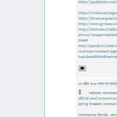
https://paydailoanz.com
https://trinksa.net/pag
https://forum.sangreal
https://www.igrimace.
https://elminuto.cl/exfu
activos/?unapproved=1
18945
http://paandu.in/2019/09
continues/comment-pag
hash=be09f5d08f56e204
27 এপ্রিল 2020
মন্তব্য করা হয়েছ
walmart minimum 
official.com/coronavirus
spring breakers coronavi
coronavirus florida coro