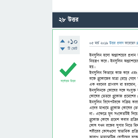
28
উত্তর
+10
05 মার্চ 2019
উত্তর প্রদান
করেছেন
টি ভোট
ইনসুলিন হলো অগ্ন্যাশয়ের প্রধ
নিয়ন্ত্রণ করে। ইনসুলিন অগ্ন্যা
হয়।
ইনসুলিন কিভাবে কাজ করে এবং 
রক্তে গ্লুকোজের মাত্রা বেড়ে গ
সর্বোত্তম উত্তর
এক ধরনের প্রাণরস বা হরমোন, 
ইনসুলিনকে কোষের সঙ্গে সংযুক্ত 
কোষের ভেতরে গ্লুকোজ প্রবেশের 
ইনসুলিন রিসেপটরকে সক্রিয় করলে
এদের মাধ্যমে গ্লুকোজ কোষের ভে
না। এক্ষেত্রে মূল সংকেতটিই দি
গ্লুকোজ কোষে প্রবেশ করার প্রক্
কোষ যখন রক্তের সুগার নিতে বিল
শরীরের কোষগুলো স্বাভাবিক প্রক্র
কারণে ডায়াবেটিক রোগীদের রক্ত