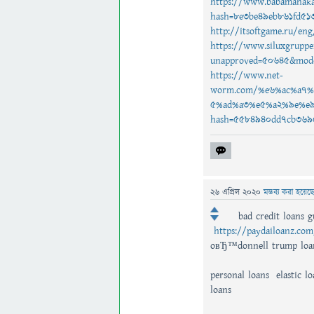
https://www.babamahaka
hash=8e3be49eb861fd51
http://itsoftgame.ru/e
https://www.siluxgruppe
unapproved=50645&mode
https://www.net-
worm.com/%e6%ac%a7
5%ad%a3%e5%a2%9e%e9
hash=5584940dd7cb369
26 এপ্রিল 2020
মন্তব্য করা হয়েছ
bad credit loans 
https://paydailoanz.co
oвЂ™donnell trump loa
personal loans elastic l
loans