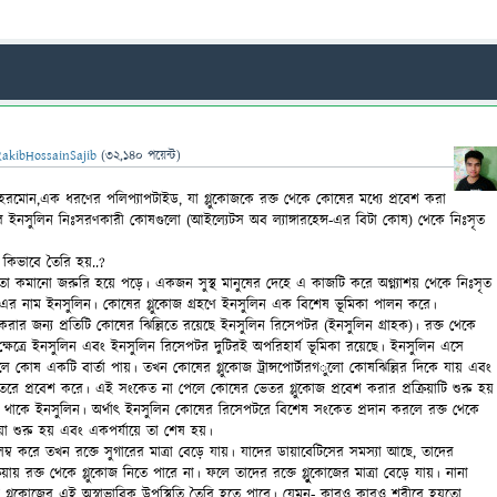
RakibHossainSajib
(
32,140
পয়েন্ট)
ান হরমোন,এক ধরণের পলিপ্যাপটাইড, যা গ্লুকোজকে রক্ত থেকে কোষের মধ্যে প্রবেশ করা
শয়ের ইনসুলিন নিঃসরণকারী কোষগুলো (আইল্যেটস অব ল্যাঙ্গারহেন্স-
এর বিটা কোষ) থেকে নিঃসৃত
কিভাবে তৈরি হয়..?
েলে তা কমানো জরুরি হয়ে পড়ে। একজন সুস্থ মানুষের দেহে এ কাজটি করে অগ্ন্যাশয় থেকে নিঃসৃত
এর নাম ইনসুলিন। কোষের গ্লুকোজ গ্রহণে ইনসুলিন এক বিশেষ ভূমিকা পালন করে।
করার জন্য প্রতিটি কোষের ঝিল্লিতে রয়েছে ইনসুলিন রিসেপটর (ইনসুলিন গ্রাহক)। রক্ত থেকে
ক্ষেত্রে ইনসুলিন এবং ইনসুলিন রিসেপটর দুটিরই অপরিহার্য ভূমিকা রয়েছে। ইনসুলিন এসে
 কোষ একটি বার্তা পায়। তখন কোষের গ্লুকোজ ট্রান্সপোর্টারগ
ুলো কোষঝিল্লির দিকে যায় এবং
তরে প্রবেশ করে। এই সংকেত না পেলে কোষের ভেতর গ্লুকোজ প্রবেশ করার প্রক্রিয়াটি শুরু হয়
য়ে থাকে ইনসুলিন। অর্থাৎ ইনসুলিন কোষের রিসেপটরে বিশেষ সংকেত প্রদান করলে রক্ত থেকে
রিয়া শুরু হয় এবং একপর্যায়ে তা শেষ হয়।
ম্ব করে তখন রক্তে সুগারের মাত্রা বেড়ে যায়। যাদের ডায়াবেটিসের সমস্যা আছে, তাদের
িয়ায় রক্ত থেকে গ্লুকোজ নিতে পারে না। ফলে তাদের রক্তে গ্লুুকোজের মাত্রা বেড়ে যায়। নানা
ে গ্লুকোজের এই অস্বাভাবিক উপস্থিতি তৈরি হতে পারে। যেমন- কারও কারও শরীরে হয়তো