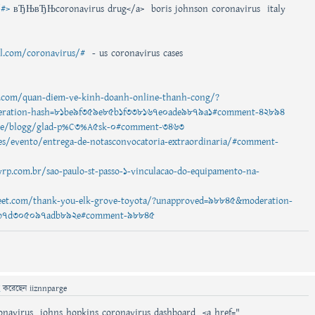
/#>
вЂЊвЂЊcoronavirus drug</a> boris johnson coronavirus italy
al.com/coronavirus/#
- us coronavirus cases
com/quan-diem-ve-kinh-doanh-online-thanh-cong/?
ration-hash=81be9f359e85b1f338167e0ade9879a1#comment-42894
bo.se/blogg/glad-p%C3%A5sk-0#comment-3463
a.es/evento/entrega-de-notasconvocatoria-extraordinaria/#comment-
yrp.com.br/sao-paulo-st-passo-1-vinculacao-do-equipamento-na-
treet.com/thank-you-elk-grove-toyota/?unapproved=98845&moderation-
8b7d305097adb892e#comment-98845
ে
করেছেন
iiznnparge
onavirus johns hopkins coronavirus dashboard <a href="