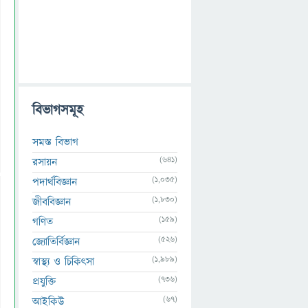
বিভাগসমূহ
সমস্ত বিভাগ
(641)
রসায়ন
(1,035)
পদার্থবিজ্ঞান
(1,830)
জীববিজ্ঞান
(159)
গণিত
(526)
জ্যোতির্বিজ্ঞান
(1,989)
স্বাস্থ্য ও চিকিৎসা
(736)
প্রযুক্তি
(67)
আইকিউ