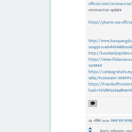
official.com/coronavirus
coronavirus update
https://pharm-usa-offici
http://www.hanquangdu.
unapproved=42894&mode
http://konstateljepile
https://iessevillalanuev
623433
https://varejogratuito.m
sefaz/#comment-259552
https://friendsoffronts
hash=756f45113aa4be8
29 এপ্রিল 2020
মন্তব্য করা হয়েছ
boris johnson cor