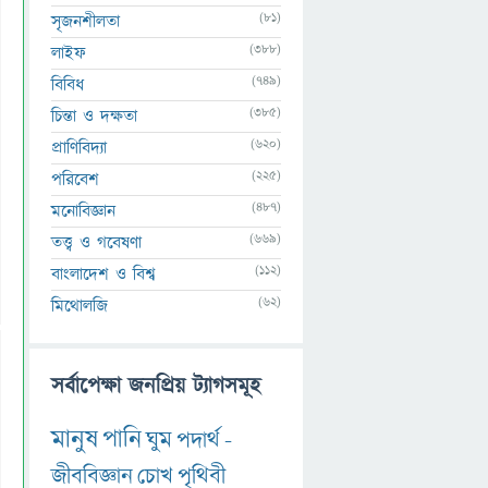
(81)
সৃজনশীলতা
(388)
লাইফ
(749)
বিবিধ
(385)
চিন্তা ও দক্ষতা
(620)
প্রাণিবিদ্যা
(225)
পরিবেশ
(487)
মনোবিজ্ঞান
(669)
তত্ত্ব ও গবেষণা
(112)
বাংলাদেশ ও বিশ্ব
(62)
মিথোলজি
সর্বাপেক্ষা জনপ্রিয় ট্যাগসমূহ
মানুষ
পানি
ঘুম
পদার্থ
-
জীববিজ্ঞান
চোখ
পৃথিবী