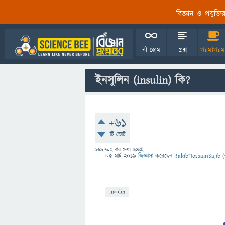
বিজ্ঞান ও প্রযুক্
বী হোম
প্রশ্ন
গরমাগরম
ইনসুলিন (insulin) কি?
+61
টি ভোট
169,702
বার দেখা হয়েছে
05 মার্চ 2019
জিজ্ঞাসা
করেছেন
RakibHossainSajib
(
insulin