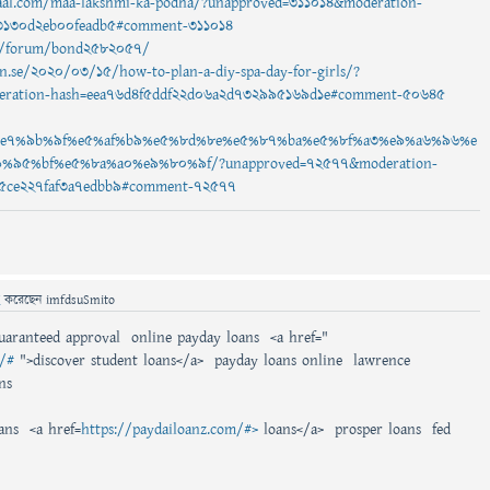
al.com/maa-lakshmi-ka-podha/?unapproved=311014&moderation-
3130d2eb00feadb5#comment-311014
ng/forum/bond2582057/
n.se/2020/03/15/how-to-plan-a-diy-spa-day-for-girls/?
ration-hash=eea76d4f5ddf22d06a2d732995169d1e#comment-50645
%e7%9b%9f%e5%af%b9%e5%8d%8e%e5%87%ba%e5%8f%a3%e9%a6%96%e
%95%bf%e5%8a%a0%e9%80%9f/?unapproved=72577&moderation-
5ce227faf3a7edbb9#comment-72577
ে
করেছেন
imfdsuSmito
guaranteed approval online payday loans <a href="
m/#
">discover student loans</a> payday loans online lawrence
ns
oans <a href=
https://paydailoanz.com/#>
loans</a> prosper loans fed