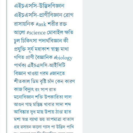
এইচএসসি-উদ্ভিদবিজ্ঞান
এইচএসসি-প্রাণীবিজ্ঞান
রোগ
রাসায়নিক
#ask
শরীর
রক্ত
আলো
#science
মোবাইল
ক্ষতি
চুল
চিকিৎসা
পদার্থবিজ্ঞান
কী
প্রযুক্তি
সূর্য
মহাকাশ
স্বাস্থ্য
মাথা
গণিত
প্রাণী
বৈজ্ঞানিক
#biology
পার্থক্য
এইচএসসি-আইসিটি
বিজ্ঞান
খাওয়া
গরম
#জানতে
শীতকাল
ডিম
বৃষ্টি
চাঁদ
কেন
কারণ
কাজ
বিদ্যুৎ
রং
সাপ
রাত
মনোবিজ্ঞান
শক্তি
উপকারিতা
লাল
আগুন
গাছ
মস্তিষ্ক
খাবার
সাদা
শব্দ
আবিষ্কার
দুধ
মাছ
উপায়
ঠাণ্ডা
হাত
মশা
স্বপ্ন
ব্যাথা
ভয়
তাপমাত্রা
বাতাস
গ্রহ
রসায়ন
কালো
গ্যাস
পা
উদ্ভিদ
পাখি