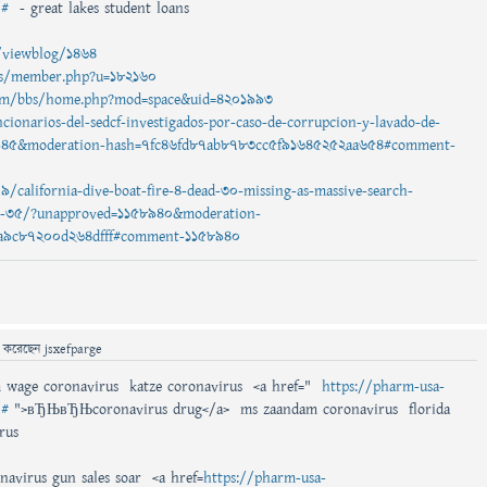
/#
- great lakes student loans
e/viewblog/1464
.ws/member.php?u=182160
com/bbs/home.php?mod=space&uid=4201993
ncionarios-del-sedcf-investigados-por-caso-de-corrupcion-y-lavado-de-
8945&moderation-hash=7fc46fd87ab8783cc5f91645252aa654#comment-
/california-dive-boat-fire-4-dead-30-missing-as-massive-search-
e-35/?unapproved=1158940&moderation-
a9c87200d264dfff#comment-1158940
ে
করেছেন
jsxefparge
wage coronavirus katze coronavirus <a href="
https://pharm-usa-
/#
">вЂЊвЂЊcoronavirus drug</a> ms zaandam coronavirus florida
rus
navirus gun sales soar <a href=
https://pharm-usa-