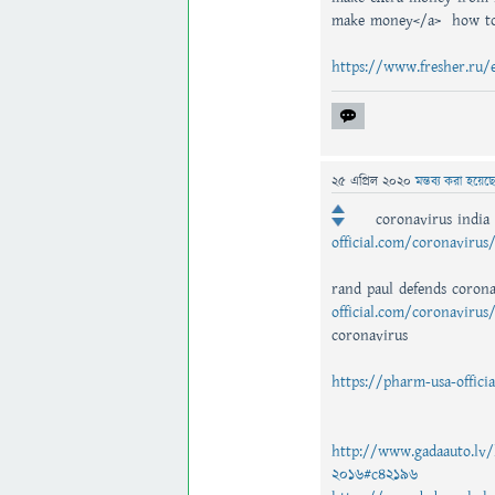
make money</a> how t
https://www.fresher.ru/
25 এপ্রিল 2020
মন্তব্য করা হয়েছ
coronavirus india
official.com/coronavirus
rand paul defends corona
official.com/coronavirus
coronavirus
https://pharm-usa-offici
http://www.gadaauto.lv/l
2016#c42196