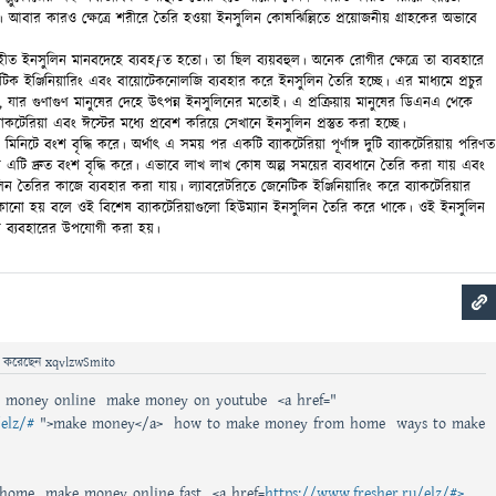
 আবার কারও ক্ষেত্রে শরীরে তৈরি হওয়া ইনসুলিন কোষঝিল্লিতে প্রয়োজনীয় গ্রাহকের অভাবে
ৃহীত ইনসুলিন মানবদেহে ব্যবহƒত হতো। তা ছিল ব্যয়বহুল। অনেক রোগীর ক্ষেত্রে তা ব্যবহারে
টিক ইঞ্জিনিয়ারিং এবং বায়োটেকনোলজি ব্যবহার করে ইনসুলিন তৈরি হচ্ছে। এর মাধ্যমে প্রচুর
 যার গুণাগুণ মানুষের দেহে উৎপন্ন ইনসুলিনের মতোই। এ প্রক্রিয়ায় মানুষের ডিএনএ থেকে
কটেরিয়া এবং ঈস্টের মধ্যে প্রবেশ করিয়ে সেখানে ইনসুলিন প্রস্তুত করা হচ্ছে।
 মিনিটে বংশ বৃদ্ধি করে। অর্থাৎ এ সময় পর একটি ব্যাকটেরিয়া পূর্ণাঙ্গ দুটি ব্যাকটেরিয়ায় পরিণত
 এটি দ্রুত বংশ বৃদ্ধি করে। এভাবে লাখ লাখ কোষ অল্প সময়ের ব্যবধানে তৈরি করা যায় এবং
িন তৈরির কাজে ব্যবহার করা যায়। ল্যাবরেটরিতে জেনেটিক ইঞ্জিনিয়ারিং করে ব্যাকটেরিয়ার
কানো হয় বলে ওই বিশেষ ব্যাকটেরিয়াগুলো
হিউম্যান ইনসুলিন তৈরি করে থাকে। ওই ইনসুলিন
ব্যবহারের উপযোগী করা হয়।
ে
করেছেন
xqvlzwSmito
e money online make money on youtube <a href="
elz/#
">make money</a> how to make money from home ways to make
home make money online fast <a href=
https://www.fresher.ru/elz/#>