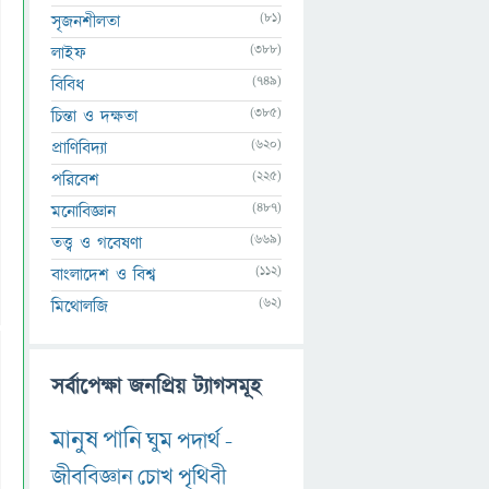
(81)
সৃজনশীলতা
(388)
লাইফ
(749)
বিবিধ
(385)
চিন্তা ও দক্ষতা
(620)
প্রাণিবিদ্যা
(225)
পরিবেশ
(487)
মনোবিজ্ঞান
(669)
তত্ত্ব ও গবেষণা
(112)
বাংলাদেশ ও বিশ্ব
(62)
মিথোলজি
সর্বাপেক্ষা জনপ্রিয় ট্যাগসমূহ
মানুষ
পানি
ঘুম
পদার্থ
-
জীববিজ্ঞান
চোখ
পৃথিবী