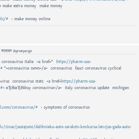
o make extra money make money
elz/#
- make money online
ে
করেছেন
dqeweparge
 coronavirus italie <a href="
https://pharm-usa-
/#
">coronavirus news</a> coronavirus fauci coronavirus cyclical
virus coronavirus stats <a href=
https://pharm-usa-
/#>
вЂЊвЂЊbuy coronavirus</a> italy coronavirus update michigan
al.com/coronavirus/#
- symptoms of coronavirus
v/zinas/jautajumi/dalibnieku-auto-saraksts-konkursa-latvijas-gada-auto-