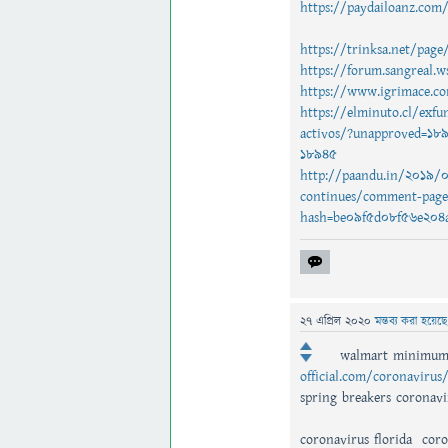
https://paydailoanz.com
https://trinksa.net/pag
https://forum.sangreal
https://www.igrimace.
https://elminuto.cl/exfu
activos/?unapproved=1
18945
http://paandu.in/2019/09
continues/comment-pag
hash=be09f5d08f56e204
27 এপ্রিল 2020
মন্তব্য করা হয়েছ
walmart minimum 
official.com/coronavirus
spring breakers coronavi
coronavirus florida coro