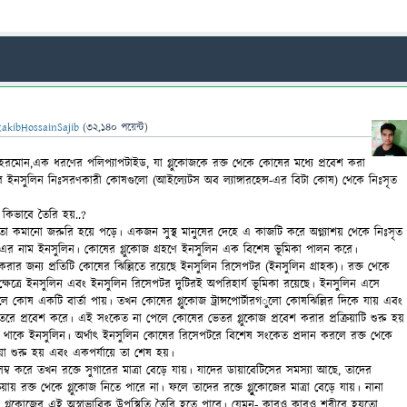
RakibHossainSajib
(
32,140
পয়েন্ট)
ান হরমোন,এক ধরণের পলিপ্যাপটাইড, যা গ্লুকোজকে রক্ত থেকে কোষের মধ্যে প্রবেশ করা
শয়ের ইনসুলিন নিঃসরণকারী কোষগুলো (আইল্যেটস অব ল্যাঙ্গারহেন্স-
এর বিটা কোষ) থেকে নিঃসৃত
কিভাবে তৈরি হয়..?
েলে তা কমানো জরুরি হয়ে পড়ে। একজন সুস্থ মানুষের দেহে এ কাজটি করে অগ্ন্যাশয় থেকে নিঃসৃত
এর নাম ইনসুলিন। কোষের গ্লুকোজ গ্রহণে ইনসুলিন এক বিশেষ ভূমিকা পালন করে।
করার জন্য প্রতিটি কোষের ঝিল্লিতে রয়েছে ইনসুলিন রিসেপটর (ইনসুলিন গ্রাহক)। রক্ত থেকে
ক্ষেত্রে ইনসুলিন এবং ইনসুলিন রিসেপটর দুটিরই অপরিহার্য ভূমিকা রয়েছে। ইনসুলিন এসে
 কোষ একটি বার্তা পায়। তখন কোষের গ্লুকোজ ট্রান্সপোর্টারগ
ুলো কোষঝিল্লির দিকে যায় এবং
তরে প্রবেশ করে। এই সংকেত না পেলে কোষের ভেতর গ্লুকোজ প্রবেশ করার প্রক্রিয়াটি শুরু হয়
য়ে থাকে ইনসুলিন। অর্থাৎ ইনসুলিন কোষের রিসেপটরে বিশেষ সংকেত প্রদান করলে রক্ত থেকে
রিয়া শুরু হয় এবং একপর্যায়ে তা শেষ হয়।
ম্ব করে তখন রক্তে সুগারের মাত্রা বেড়ে যায়। যাদের ডায়াবেটিসের সমস্যা আছে, তাদের
িয়ায় রক্ত থেকে গ্লুকোজ নিতে পারে না। ফলে তাদের রক্তে গ্লুুকোজের মাত্রা বেড়ে যায়। নানা
ে গ্লুকোজের এই অস্বাভাবিক উপস্থিতি তৈরি হতে পারে। যেমন- কারও কারও শরীরে হয়তো