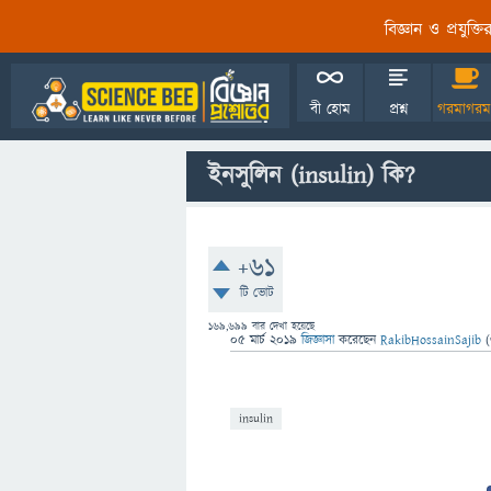
বিজ্ঞান ও প্রযুক্
বী হোম
প্রশ্ন
গরমাগরম
ইনসুলিন (insulin) কি?
+61
টি ভোট
169,699
বার দেখা হয়েছে
05 মার্চ 2019
জিজ্ঞাসা
করেছেন
RakibHossainSajib
(
insulin