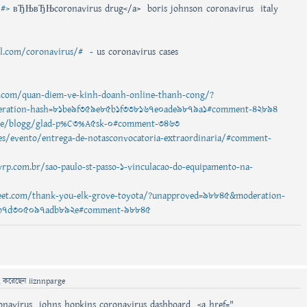
/#>
вЂЊвЂЊcoronavirus drug</a> boris johnson coronavirus italy
al.com/coronavirus/#
- us coronavirus cases
com/quan-diem-ve-kinh-doanh-online-thanh-cong/?
ration-hash=81be9f359e85b1f338167e0ade9879a1#comment-42894
bo.se/blogg/glad-p%C3%A5sk-0#comment-3463
a.es/evento/entrega-de-notasconvocatoria-extraordinaria/#comment-
yrp.com.br/sao-paulo-st-passo-1-vinculacao-do-equipamento-na-
treet.com/thank-you-elk-grove-toyota/?unapproved=98845&moderation-
8b7d305097adb892e#comment-98845
ে
করেছেন
iiznnparge
onavirus johns hopkins coronavirus dashboard <a href="