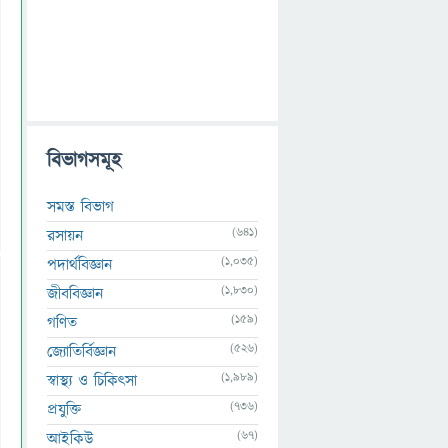
বিভাগসমূহ
সমস্ত বিভাগ
(641)
রসায়ন
(1,035)
পদার্থবিজ্ঞান
(1,830)
জীববিজ্ঞান
(159)
গণিত
(526)
জ্যোতির্বিজ্ঞান
(1,989)
স্বাস্থ্য ও চিকিৎসা
(736)
প্রযুক্তি
(67)
আইকিউ