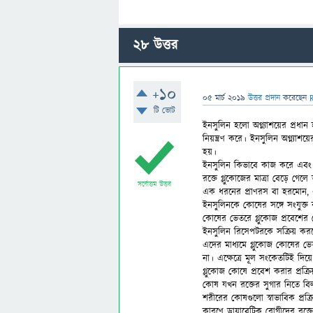
28
উত্তর
+10
05 মার্চ 2019
উত্তর প্রদান
করেছেন
টি ভোট
ইনসুলিন হলো অগ্ন্যাশয়ের প্রধ
নিয়ন্ত্রণ করে। ইনসুলিন অগ্ন্যা
হয়।
ইনসুলিন কিভাবে কাজ করে এবং 
রক্তে গ্লুকোজের মাত্রা বেড়ে গ
সর্বোত্তম উত্তর
এক ধরনের প্রাণরস বা হরমোন, 
ইনসুলিনকে কোষের সঙ্গে সংযুক্ত 
কোষের ভেতরে গ্লুকোজ প্রবেশের 
ইনসুলিন রিসেপটরকে সক্রিয় করলে
এদের মাধ্যমে গ্লুকোজ কোষের ভে
না। এক্ষেত্রে মূল সংকেতটিই দি
গ্লুকোজ কোষে প্রবেশ করার প্রক্
কোষ যখন রক্তের সুগার নিতে বিল
শরীরের কোষগুলো স্বাভাবিক প্রক্র
কারণে ডায়াবেটিক রোগীদের রক্ত