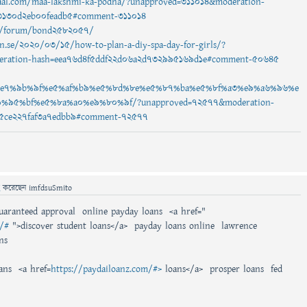
al.com/maa-lakshmi-ka-podha/?unapproved=311014&moderation-
3130d2eb00feadb5#comment-311014
ng/forum/bond2582057/
n.se/2020/03/15/how-to-plan-a-diy-spa-day-for-girls/?
ration-hash=eea76d4f5ddf22d06a2d732995169d1e#comment-50645
%e7%9b%9f%e5%af%b9%e5%8d%8e%e5%87%ba%e5%8f%a3%e9%a6%96%e
%95%bf%e5%8a%a0%e9%80%9f/?unapproved=72577&moderation-
5ce227faf3a7edbb9#comment-72577
ে
করেছেন
imfdsuSmito
guaranteed approval online payday loans <a href="
m/#
">discover student loans</a> payday loans online lawrence
ns
oans <a href=
https://paydailoanz.com/#>
loans</a> prosper loans fed