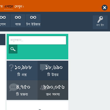
ারিত
এখানে
দেখুন।
পোল
ব্যাজ
টপ ইউজার
লগ ইন
10,988
18,690
টি প্রশ্ন
টি উত্তর
4,750
890,056
টি মন্তব্য
জন সদস্য