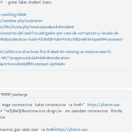
/#
- great lakes student loans
e/viewblog/1464
.ws/member.php?u=182160
com/bbs/home.php?mod=space&uid=4201993
ncionarios-del-sedcf-investigados-por-caso-de-corrupcion-y-lavado-de-
8945&moderation-hash=7fc46fd87ab8783cc5f91645252aa654#comment-
/california-dive-boat-fire-4-dead-30-missing-as-massive-search-
e-35/?unapproved=1158940&moderation-
a9c87200d264dfff#comment-1158940
ে
করেছেন
jsxefparge
wage coronavirus katze coronavirus <a href="
https://pharm-usa-
/#
">вЂЊвЂЊcoronavirus drug</a> ms zaandam coronavirus florida
rus
navirus gun sales soar <a href=
https://pharm-usa-