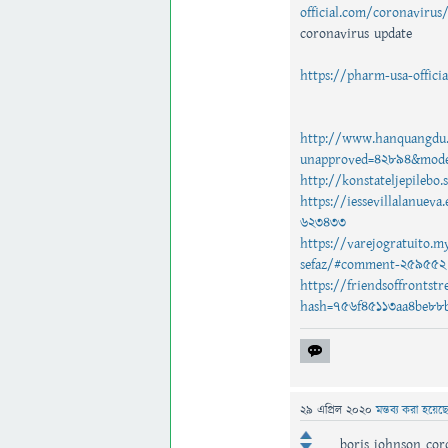
official.com/coronavirus
coronavirus update
https://pharm-usa-offici
http://www.hanquangdu.
unapproved=42894&mode
http://konstateljepile
https://iessevillalanuev
623433
https://varejogratuito.m
sefaz/#comment-259552
https://friendsoffronts
hash=756f45113aa4be8
29 এপ্রিল 2020
মন্তব্য করা হয়েছ
boris johnson cor