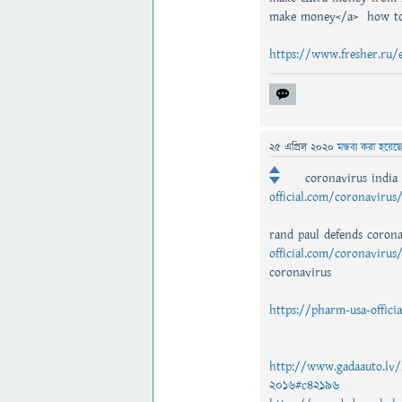
make money</a> how t
https://www.fresher.ru/
25 এপ্রিল 2020
মন্তব্য করা হয়েছ
coronavirus india
official.com/coronavirus
rand paul defends corona
official.com/coronavirus
coronavirus
https://pharm-usa-offici
http://www.gadaauto.lv/l
2016#c42196