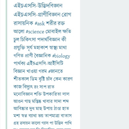
এইচএসসি-উদ্ভিদবিজ্ঞান
এইচএসসি-প্রাণীবিজ্ঞান
রোগ
রাসায়নিক
#ask
শরীর
রক্ত
আলো
#science
মোবাইল
ক্ষতি
চুল
চিকিৎসা
পদার্থবিজ্ঞান
কী
প্রযুক্তি
সূর্য
মহাকাশ
স্বাস্থ্য
মাথা
গণিত
প্রাণী
বৈজ্ঞানিক
#biology
পার্থক্য
এইচএসসি-আইসিটি
বিজ্ঞান
খাওয়া
গরম
#জানতে
শীতকাল
ডিম
বৃষ্টি
চাঁদ
কেন
কারণ
কাজ
বিদ্যুৎ
রং
সাপ
রাত
মনোবিজ্ঞান
শক্তি
উপকারিতা
লাল
আগুন
গাছ
মস্তিষ্ক
খাবার
সাদা
শব্দ
আবিষ্কার
দুধ
মাছ
উপায়
ঠাণ্ডা
হাত
মশা
স্বপ্ন
ব্যাথা
ভয়
তাপমাত্রা
বাতাস
গ্রহ
রসায়ন
কালো
গ্যাস
পা
উদ্ভিদ
পাখি