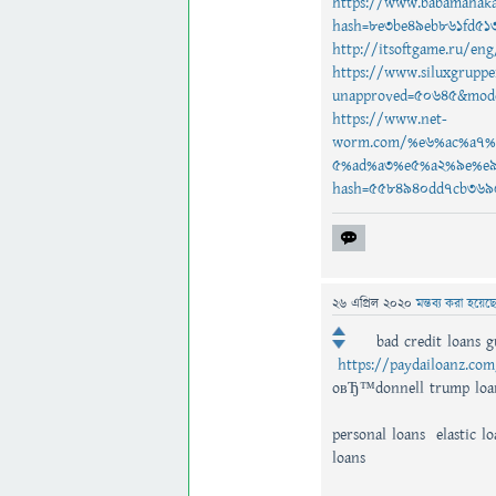
https://www.babamahaka
hash=8e3be49eb861fd51
http://itsoftgame.ru/e
https://www.siluxgruppe
unapproved=50645&mode
https://www.net-
worm.com/%e6%ac%a7
5%ad%a3%e5%a2%9e%e9
hash=5584940dd7cb369
26 এপ্রিল 2020
মন্তব্য করা হয়েছ
bad credit loans 
https://paydailoanz.co
oвЂ™donnell trump loa
personal loans elastic l
loans