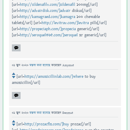
[url=
http://sildenafilv.com/]sildenafil
100mg[/url]
[url=
http://advairdisk.com/]advair
diskus[/url]
[url=
http://kamagraed.com/]kamagra
100 chewable
tablets[/url] [url=
http://levitrav.com/]levitra
pills[/url]
[url=
http://propeciaph.com/]propecia
generic[/url]
[url=
http://seroquel365.com/]seroquel
xr generic[/url]
01 জুন 2020
মন্তব্য করা হয়েছে
করেছেন
Amymut
[url=
https://amoxicillinlab.com/]where
to buy
amoxicillin[/url]
01 জুন 2020
মন্তব্য করা হয়েছে
করেছেন
Denmut
[url=
http://prozacflx.com/]buy
prozac[/url]