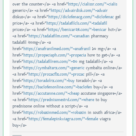
over the counter</a> <a href="
https://cialissr.com/">cialis
generic</a> <a href="
https://advairdisk.com/">advair
diskus</a> <a href="
https://diclofenacg.com/">diclofenac
gel
price</a> <a href="
https://tadalafilcls.com/">tadalafil
prices</a> <a href="
https://benicar24.com/">benicar
hct</a>
<a href="
https://tadalafilm.com/">canadian
pharmacy
tadalafil 20mg</a> <a
href="
https://anafranilmed.com/">anafranil
10 mg</a> <a
href="
https://propeciaph.com/">propecia
how to get</a> <a
href="
https://tadalafilrem.com/">30
mg tadalafil</a> <a
href="
https://cymbaltarx.com/">generic
cymbalta online</a>
<a href="
https://prozacflx.com/">prozac
pill</a> <a
href="
https://toradolrx.com/">buy
toradol</a> <a
href="
https://baclofenonline.com/">baclofen
buy</a> <a
href="
https://accutanne.com/">cheap
accutane singapore</a>
<a href="
https://prednisonestrd.com/">where
to buy
prednisone online without a script</a> <a
href="
https://robaxinmed.com/">robaxin
in south africa</a>
<a href="
https://femalepinkviagra.com/">female
viagra
buy</a>