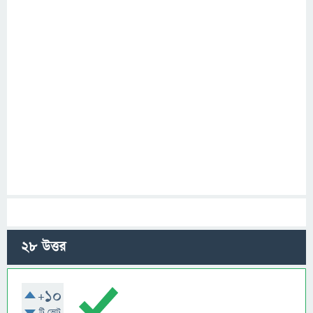
28
উত্তর
+10
টি ভোট