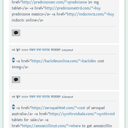
href="
http://prednisonesr.com/">prednisone
10 mg
tablet</a> <a href="
http://prednisonestrd.com/">buy
prednisone mexico</a> <a href="
http://indocinrx.com/">buy
indocin online</a>
04 জুন 2020
মন্তব্য করা হয়েছে
করেছেন
Amymut
<a href="
https://baclofenonline.com/">baclofen
cost
20mg</a>
04 জুন 2020
মন্তব্য করা হয়েছে
করেছেন
Alanmut
<a href="
https://seroquel365.com/">cost
of seroquel
australia</a> <a href="
https://synthroidsale.com/">synthroid
tablets for sale</a> <a
href="
https://amoxicillinzt.com/">where
to get amoxicillin