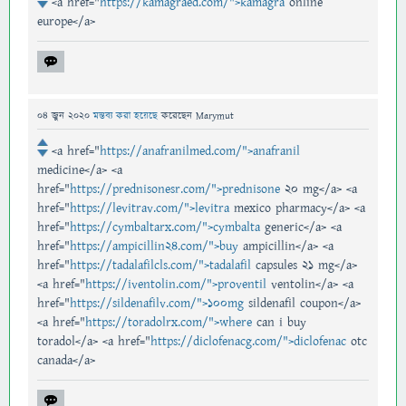
<a href="
https://kamagraed.com/">kamagra
online
europe</a>
04 জুন 2020
মন্তব্য করা হয়েছে
করেছেন
Marymut
<a href="
https://anafranilmed.com/">anafranil
medicine</a> <a
href="
https://prednisonesr.com/">prednisone
20 mg</a> <a
href="
https://levitrav.com/">levitra
mexico pharmacy</a> <a
href="
https://cymbaltarx.com/">cymbalta
generic</a> <a
href="
https://ampicillin24.com/">buy
ampicillin</a> <a
href="
https://tadalafilcls.com/">tadalafil
capsules 21 mg</a>
<a href="
https://iventolin.com/">proventil
ventolin</a> <a
href="
https://sildenafilv.com/">100mg
sildenafil coupon</a>
<a href="
https://toradolrx.com/">where
can i buy
toradol</a> <a href="
https://diclofenacg.com/">diclofenac
otc
canada</a>