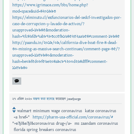
https://www.igrimace.com/bbs/home.php?
mod=space&uid=4201993
https://elminuto.cl/exfuncionarios-del-sedcf-investigados-por-
caso-de-corrupcion-y-lavado-de-activos/?
unapproved=18945&moderation-
hash=7fc46fd87ab8783cc5f91645252aa654#comment-18945
http://paandu.in/2019/09/california-dive-boat-fire-4-dead-
30-missing-as-massive-search-continues/comment-page-35/?
unapproved=1158940&moderation-
hash=be09f5d08f56e204a9c87200d264dfff#comment-
1158940
27 এপ্রিল 2020
মন্তব্য করা হয়েছে
করেছেন
jsxefparge
walmart minimum wage coronavirus katze coronavirus
<a href="
https://pharm-usa-official.com/coronavirus/#
">вЂЊвЂЊcoronavirus drug</a> ms zaandam coronavirus
florida spring breakers coronavirus