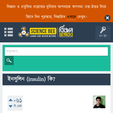
বিজ্ঞান ও প্রযুক্তির প্রশ্নোত্তর দুনিয়ায় আপনাকে স্বাগতম! প্রশ্ন-উত্তর দিয়ে
জিতে নিন পুরস্কার, বিস্তারিত
এখানে
দেখুন।
লগ ইন
ইনসুলিন (insulin) কি?
+61
টি ভোট