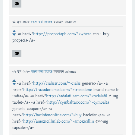
01 জুন 2020
মন্তব্য করা হয়েছে
করেছেন
Lisamut
<a href="
https://propeciaph.com/">where
can i buy
propecia</a>
02 জুন 2020
মন্তব্য করা হয়েছে
করেছেন
Ashmut
<a href="
http://cialissr.com/">cialis
generic</a> <a
href="
http://trazodonemed.com/">trazodone
brand name in
india</a> <a href="
http://tadalafilrem.com/">tadalafil
5 mg
tablet</a> <a href="
http://cymbaltarx.com/">cymbalta
generic coupon</a> <a
href="
http://baclofenonline.com/">buy
baclofen</a> <a
href="
http://amoxicillinlab.com/">amoxicillin
500mg
capsules</a>