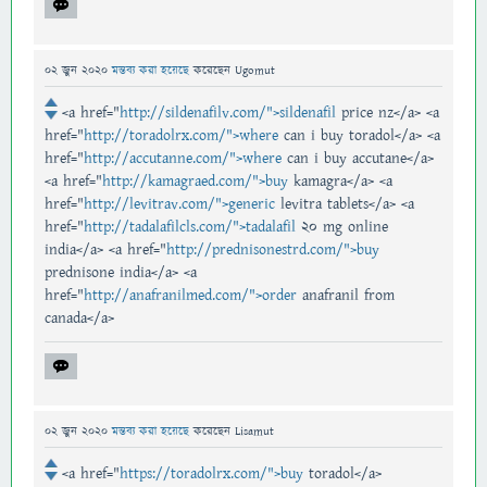
02 জুন 2020
মন্তব্য করা হয়েছে
করেছেন
Ugomut
<a href="
http://sildenafilv.com/">sildenafil
price nz</a> <a
href="
http://toradolrx.com/">where
can i buy toradol</a> <a
href="
http://accutanne.com/">where
can i buy accutane</a>
<a href="
http://kamagraed.com/">buy
kamagra</a> <a
href="
http://levitrav.com/">generic
levitra tablets</a> <a
href="
http://tadalafilcls.com/">tadalafil
20 mg online
india</a> <a href="
http://prednisonestrd.com/">buy
prednisone india</a> <a
href="
http://anafranilmed.com/">order
anafranil from
canada</a>
02 জুন 2020
মন্তব্য করা হয়েছে
করেছেন
Lisamut
<a href="
https://toradolrx.com/">buy
toradol</a>