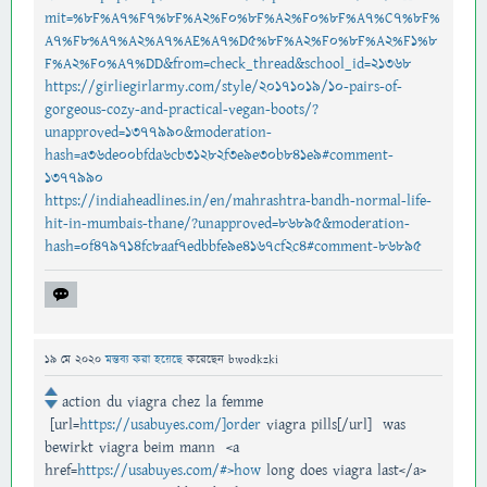
mit=%8F%A7%F7%8F%A2%F0%8F%A2%F0%8F%A7%C7%8F%
A7%F8%A7%A2%A7%AE%A7%D5%8F%A2%F0%8F%A2%F1%8
F%A2%F0%A7%DD&from=check_thread&school_id=21368
https://girliegirlarmy.com/style/20171019/10-pairs-of-
gorgeous-cozy-and-practical-vegan-boots/?
unapproved=1377990&moderation-
hash=a36de00bfda6cb31282f3e9e30b841e9#comment-
1377990
https://indiaheadlines.in/en/mahrashtra-bandh-normal-life-
hit-in-mumbais-thane/?unapproved=86895&moderation-
hash=0f479714fc8aaf7edbbfe9e4167cf2c4#comment-86895
19 মে 2020
মন্তব্য করা হয়েছে
করেছেন
bwodkzki
action du viagra chez la femme
[url=
https://usabuyes.com/]order
viagra pills[/url] was
bewirkt viagra beim mann <a
href=
https://usabuyes.com/#>how
long does viagra last</a>