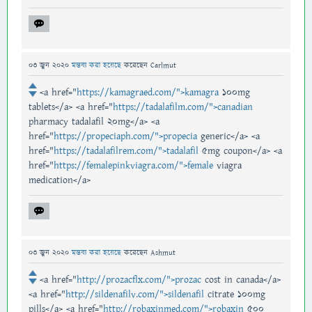
03 জুন 2020
মন্তব্য করা হয়েছে
করেছেন
Carlmut
<a href="
https://kamagraed.com/">kamagra
100mg
tablets</a> <a href="
https://tadalafilm.com/">canadian
pharmacy tadalafil 20mg</a> <a
href="
https://propeciaph.com/">propecia
generic</a> <a
href="
https://tadalafilrem.com/">tadalafil
5mg coupon</a> <a
href="
https://femalepinkviagra.com/">female
viagra
medication</a>
03 জুন 2020
মন্তব্য করা হয়েছে
করেছেন
Ashmut
<a href="
http://prozacflx.com/">prozac
cost in canada</a>
<a href="
http://sildenafilv.com/">sildenafil
citrate 100mg
pills</a> <a href="
http://robaxinmed.com/">robaxin
500