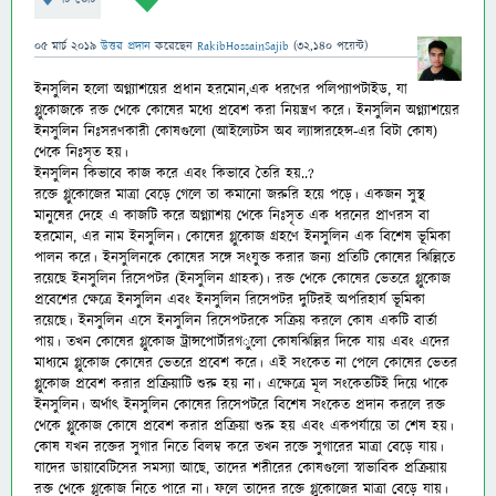
05 মার্চ 2019
উত্তর প্রদান
করেছেন
RakibHossainSajib
(
32,140
পয়েন্ট)
ইনসুলিন হলো অগ্ন্যাশয়ের প্রধান হরমোন,এক ধরণের পলিপ্যাপটাইড, যা
গ্লুকোজকে রক্ত থেকে কোষের মধ্যে প্রবেশ করা নিয়ন্ত্রণ করে। ইনসুলিন অগ্ন্যাশয়ের
ইনসুলিন নিঃসরণকারী কোষগুলো (আইল্যেটস অব ল্যাঙ্গারহেন্স-
এর বিটা কোষ)
থেকে নিঃসৃত হয়।
ইনসুলিন কিভাবে কাজ করে এবং কিভাবে তৈরি হয়..?
রক্তে গ্লুকোজের মাত্রা বেড়ে গেলে তা কমানো জরুরি হয়ে পড়ে। একজন সুস্থ
মানুষের দেহে এ কাজটি করে অগ্ন্যাশয় থেকে নিঃসৃত এক ধরনের প্রাণরস বা
হরমোন, এর নাম ইনসুলিন। কোষের গ্লুকোজ গ্রহণে ইনসুলিন এক বিশেষ ভূমিকা
পালন করে। ইনসুলিনকে কোষের সঙ্গে সংযুক্ত করার জন্য প্রতিটি কোষের ঝিল্লিতে
রয়েছে ইনসুলিন রিসেপটর (ইনসুলিন গ্রাহক)। রক্ত থেকে কোষের ভেতরে গ্লুকোজ
প্রবেশের ক্ষেত্রে ইনসুলিন এবং ইনসুলিন রিসেপটর দুটিরই অপরিহার্য ভূমিকা
রয়েছে। ইনসুলিন এসে ইনসুলিন রিসেপটরকে সক্রিয় করলে কোষ একটি বার্তা
পায়। তখন কোষের গ্লুকোজ ট্রান্সপোর্টারগ
ুলো কোষঝিল্লির দিকে যায় এবং এদের
মাধ্যমে গ্লুকোজ কোষের ভেতরে প্রবেশ করে। এই সংকেত না পেলে কোষের ভেতর
গ্লুকোজ প্রবেশ করার প্রক্রিয়াটি শুরু হয় না। এক্ষেত্রে মূল সংকেতটিই দিয়ে থাকে
ইনসুলিন। অর্থাৎ ইনসুলিন কোষের রিসেপটরে বিশেষ সংকেত প্রদান করলে রক্ত
থেকে গ্লুকোজ কোষে প্রবেশ করার প্রক্রিয়া শুরু হয় এবং একপর্যায়ে তা শেষ হয়।
কোষ যখন রক্তের সুগার নিতে বিলম্ব করে তখন রক্তে সুগারের মাত্রা বেড়ে যায়।
যাদের ডায়াবেটিসের সমস্যা আছে, তাদের শরীরের কোষগুলো স্বাভাবিক প্রক্রিয়ায়
রক্ত থেকে গ্লুকোজ নিতে পারে না। ফলে তাদের রক্তে গ্লুুকোজের মাত্রা বেড়ে যায়।