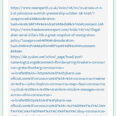
https://www.weareperth.co.uk/2020/04/20/inverness-ct-0-
1-st-johnstone-scottish-premiership-october-24-2015/?
unapproved=124&moderation-
hash=68a3c6457389810dca56339d644c8766#comment-124
https://www.freedomnewsreport.com/2019/03/06/illegal-
alien-serial-killers-life-a-great-snapshot-of-immigration-
policy/?unapproved=454640&moderation-
hash=b3408d7294915b884f57aa353df36c32#comment-
454640
https://dai.zyuken.net/school_page/boad/post?
name=ksgtzLonge&comment=florida+spring+breakers+coronavi
rus++greta+thunberg+coronavirus++
<a+href%3D%22++https%3A%2F%2Fpharm-usa-
official.com%2Fcoronavirus%2F%23+%22>coronavirus+treatme
nt<%2Fa>++john+hopkins+coronavirus+map++fauci+coronavirus
+cyclical+%0D%0A+%0D%0Arainbow+window+messages+coron
avirus++ohio+coronavirus++
<a+href%3Dhttps%3A%2F%2Fpharm-usa-
official.com%2Fcoronavirus%2F%23>+%A7%D3%8F%A7%C2%8
F%A7%CA%A7%D3%8F%A7%C2%8F%A7%CAbuy+coronavirus<