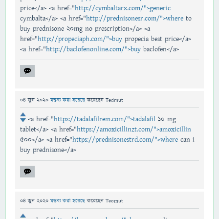
price</a> <a href="
http://cymbaltarx.com/">generic
cymbalta</a> <a href="
http://prednisonesr.com/">where
to
buy prednisone 20mg no prescription</a> <a
href="
http://propeciaph.com/">buy
propecia best price</a>
<a href="
http://baclofenonline.com/">buy
baclofen</a>
04 জুন 2020
মন্তব্য করা হয়েছে
করেছেন
Tedmut
<a href="
https://tadalafilrem.com/">tadalafil
10 mg
tablet</a> <a href="
https://amoxicillinzt.com/">amoxicillin
500</a> <a href="
https://prednisonestrd.com/">where
can i
buy prednisone</a>
04 জুন 2020
মন্তব্য করা হয়েছে
করেছেন
Teomut