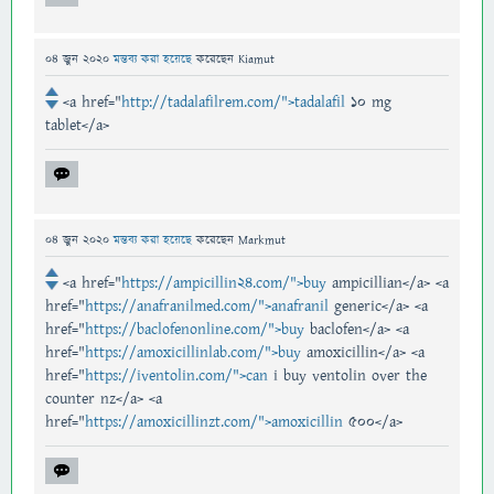
04 জুন 2020
মন্তব্য করা হয়েছে
করেছেন
Kiamut
<a href="
http://tadalafilrem.com/">tadalafil
10 mg
tablet</a>
04 জুন 2020
মন্তব্য করা হয়েছে
করেছেন
Markmut
<a href="
https://ampicillin24.com/">buy
ampicillian</a> <a
href="
https://anafranilmed.com/">anafranil
generic</a> <a
href="
https://baclofenonline.com/">buy
baclofen</a> <a
href="
https://amoxicillinlab.com/">buy
amoxicillin</a> <a
href="
https://iventolin.com/">can
i buy ventolin over the
counter nz</a> <a
href="
https://amoxicillinzt.com/">amoxicillin
500</a>