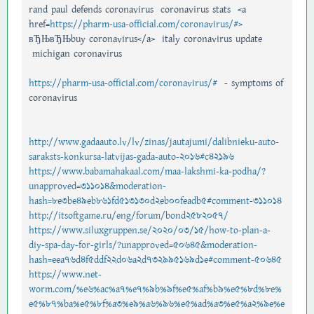
rand paul defends coronavirus coronavirus stats <a
href=
https://pharm-usa-official.com/coronavirus/#>
вЂЊвЂЊbuy coronavirus</a> italy coronavirus update
michigan coronavirus
https://pharm-usa-official.com/coronavirus/#
- symptoms of
coronavirus
http://www.gadaauto.lv/lv/zinas/jautajumi/dalibnieku-auto-
saraksts-konkursa-latvijas-gada-auto-2016#c42196
https://www.babamahakaal.com/maa-lakshmi-ka-podha/?
unapproved=311014&moderation-
hash=8e3be49eb861fd513130d2eb00feadb5#comment-311014
http://itsoftgame.ru/eng/forum/bond2582057/
https://www.siluxgruppen.se/2020/03/15/how-to-plan-a-
diy-spa-day-for-girls/?unapproved=50645&moderation-
hash=eea76d4f5ddf22d06a2d732995169d1e#comment-50645
https://www.net-
worm.com/%e6%ac%a7%e7%9b%9f%e5%af%b9%e5%8d%8e%
e5%87%ba%e5%8f%a3%e9%a6%96%e5%ad%a3%e5%a2%9e%e