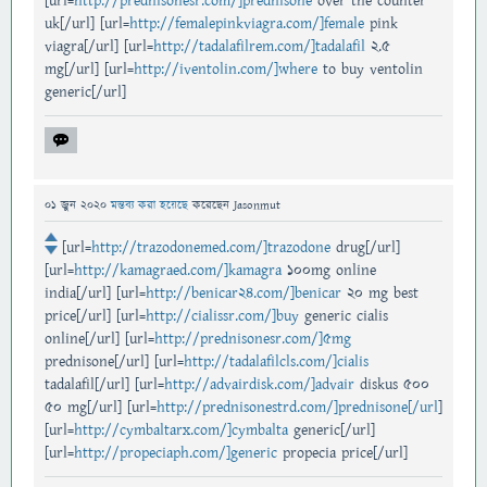
[url=
http://prednisonesr.com/]prednisone
over the counter
uk[/url] [url=
http://femalepinkviagra.com/]female
pink
viagra[/url] [url=
http://tadalafilrem.com/]tadalafil
2.5
mg[/url] [url=
http://iventolin.com/]where
to buy ventolin
generic[/url]
01 জুন 2020
মন্তব্য করা হয়েছে
করেছেন
Jasonmut
[url=
http://trazodonemed.com/]trazodone
drug[/url]
[url=
http://kamagraed.com/]kamagra
100mg online
india[/url] [url=
http://benicar24.com/]benicar
20 mg best
price[/url] [url=
http://cialissr.com/]buy
generic cialis
online[/url] [url=
http://prednisonesr.com/]5mg
prednisone[/url] [url=
http://tadalafilcls.com/]cialis
tadalafil[/url] [url=
http://advairdisk.com/]advair
diskus 500
50 mg[/url] [url=
http://prednisonestrd.com/]prednisone[/url
]
[url=
http://cymbaltarx.com/]cymbalta
generic[/url]
[url=
http://propeciaph.com/]generic
propecia price[/url]