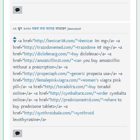
02 জুন 2020
মন্তব্য করা হয়েছে
করেছেন
Jasonmut
<a href="
http://benicar24.com/">benicar
20 mg</a> <a
href="
http://trazodonemed.com/">trazodone
25 mg</a> <a
href="
http://diclofenacg.com/">buy
diclofenac</a> <a
href="
http://amoxicillinzt.com/">can
you buy amoxicillin
without a prescription</a> <a
href="
http://propeciaph.com/">generic
propecia usa</a> <a
href="
http://femalepinkviagra.com/">women's
viagra pink
pill</a> <a href="
http://toradolrx.com/">buy
toradol
online</a> <a href="
http://cymbaltarx.com/">order
cymbalta
online</a> <a href="
http://prednisonestrd.com/">where
to
buy prednisone tablets</a> <a
href="
http://synthroidsale.com/">synthroid
levothyroxine</a>