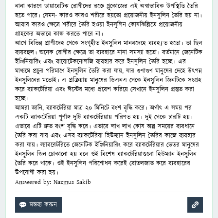
নানা কারণে ডায়াবেটিক রোগীদের রক্তে গ্লুকোজের এই অস্বাভাবিক উপস্থিতি তৈরি
হতে পারে। যেমন- কারও কারও শরীরে হয়তো প্রয়োজনীয় ইনসুলিন তৈরি হয় না।
আবার কারও ক্ষেত্রে শরীরে তৈরি হওয়া ইনসুলিন কোষঝিল্লিতে প্রয়োজনীয়
গ্রাহকের অভাবে কাজ করতে পারে না।
আগে বিভিন্ন প্রাণীদেহ থেকে সংগৃহীত ইনসুলিন মানবদেহে ব্যবহƒত হতো। তা ছিল
ব্যয়বহুল। অনেক রোগীর ক্ষেত্রে তা ব্যবহারে নানা সমস্যা হতো। বর্তমানে জেনেটিক
ইঞ্জিনিয়ারিং এবং বায়োটেকনোলজি ব্যবহার করে ইনসুলিন তৈরি হচ্ছে। এর
মাধ্যমে প্রচুর পরিমাণে ইনসুলিন তৈরি করা যায়, যার গুণাগুণ মানুষের দেহে উৎপন্ন
ইনসুলিনের মতোই। এ প্রক্রিয়ায় মানুষের ডিএনএ থেকে ইনসুলিন জিনটিকে সংগ্রহ
করে ব্যাকটেরিয়া এবং ঈস্টের মধ্যে প্রবেশ করিয়ে সেখানে ইনসুলিন প্রস্তুত করা
হচ্ছে।
আমরা জানি, ব্যাকটেরিয়া মাত্র ২০ মিনিটে বংশ বৃদ্ধি করে। অর্থাৎ এ সময় পর
একটি ব্যাকটেরিয়া পূর্ণাঙ্গ দুটি ব্যাকটেরিয়ায় পরিণত হয়। দুই থেকে চারটি হয়।
এভাবে এটি দ্রুত বংশ বৃদ্ধি করে। এভাবে লাখ লাখ কোষ অল্প সময়ের ব্যবধানে
তৈরি করা যায় এবং এসব ব্যাকটেরিয়া হিউম্যান ইনসুলিন তৈরির কাজে ব্যবহার
করা যায়। ল্যাবরেটরিতে জেনেটিক ইঞ্জিনিয়ারিং করে ব্যাকটেরিয়ার ভেতর মানুষের
ইনসুলিন জিন ঢোকানো হয় বলে ওই বিশেষ ব্যাকটেরিয়াগুলো
হিউম্যান ইনসুলিন
তৈরি করে থাকে। ওই ইনসুলিন পরিশোধন করেই বোতলজাত করে ব্যবহারের
উপযোগী করা হয়।
Answered by: Nazmus Sakib