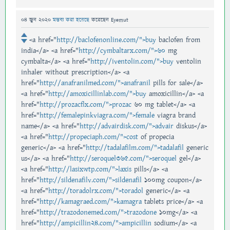
04 জুন 2020
মন্তব্য করা হয়েছে
করেছেন
Eyemut
<a href="
http://baclofenonline.com/">buy
baclofen from
india</a> <a href="
http://cymbaltarx.com/">60
mg
cymbalta</a> <a href="
http://iventolin.com/">buy
ventolin
inhaler without prescription</a> <a
href="
http://anafranilmed.com/">anafranil
pills for sale</a>
<a href="
http://amoxicillinlab.com/">buy
amoxicillin</a> <a
href="
http://prozacflx.com/">prozac
60 mg tablet</a> <a
href="
http://femalepinkviagra.com/">female
viagra brand
name</a> <a href="
http://advairdisk.com/">advair
diskus</a>
<a href="
http://propeciaph.com/">cost
of propecia
generic</a> <a href="
http://tadalafilm.com/">tadalafil
generic
us</a> <a href="
http://seroquel365.com/">seroquel
gel</a>
<a href="
http://lasixwtp.com/">laxis
pills</a> <a
href="
http://sildenafilv.com/">sildenafil
100mg coupon</a>
<a href="
http://toradolrx.com/">toradol
generic</a> <a
href="
http://kamagraed.com/">kamagra
tablets price</a> <a
href="
http://trazodonemed.com/">trazodone
10mg</a> <a
href="
http://ampicillin24.com/">ampicillin
sodium</a> <a