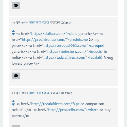
02 জুন 2020
মন্তব্য করা হয়েছে
করেছেন
Zakmut
<a href="
https://cialissr.com/">cialis
generic</a> <a
href="
https://prednisonesr.com/">prednisone
10 mg
price</a> <a href="
https://seroquel365.com/">seroquel
generic</a> <a href="
https://indocinrx.com/">indocin
in
india</a> <a href="
https://tadalafilrem.com/">tadalafil
20mg
lowest price</a>
02 জুন 2020
মন্তব্য করা হয়েছে
করেছেন
Boomut
<a href="
http://tadalafilrem.com/">price
comparison
tadalafil</a> <a href="
http://prozacflx.com/">where
to buy
prozac</a>