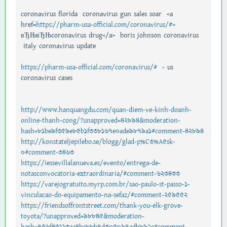
coronavirus florida coronavirus gun sales soar <a
href=
https://pharm-usa-official.com/coronavirus/#>
вЂЊвЂЊcoronavirus drug</a> boris johnson coronavirus
italy coronavirus update
https://pharm-usa-official.com/coronavirus/#
- us
coronavirus cases
http://www.hanquangdu.com/quan-diem-ve-kinh-doanh-
online-thanh-cong/?unapproved=42894&moderation-
hash=81be9f359e85b1f338167e0ade9879a1#comment-42894
http://konstateljepilebo.se/blogg/glad-p%C3%A5sk-
0#comment-3463
https://iessevillalanueva.es/evento/entrega-de-
notasconvocatoria-extraordinaria/#comment-623433
https://varejogratuito.myrp.com.br/sao-paulo-st-passo-1-
vinculacao-do-equipamento-na-sefaz/#comment-259552
https://friendsoffrontstreet.com/thank-you-elk-grove-
toyota/?unapproved=98845&moderation-
hash=756f45113aa4be88b7d305097adb892e#comment-