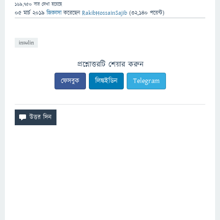
169,750
বার দেখা হয়েছে
05 মার্চ 2019
জিজ্ঞাসা
করেছেন
RakibHossainSajib
(
32,140
পয়েন্ট)
insulin
প্রশ্নোত্তরটি শেয়ার করুন
ফেসবুক
লিঙ্কইডিন
Telegram