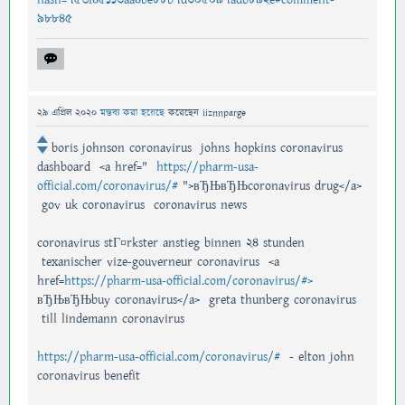
98845
29 এপ্রিল 2020
মন্তব্য করা হয়েছে
করেছেন
iiznnparge
boris johnson coronavirus johns hopkins coronavirus
dashboard <a href="
https://pharm-usa-
official.com/coronavirus/#
">вЂЊвЂЊcoronavirus drug</a>
gov uk coronavirus coronavirus news
coronavirus stГ¤rkster anstieg binnen 24 stunden
texanischer vize-gouverneur coronavirus <a
href=
https://pharm-usa-official.com/coronavirus/#>
вЂЊвЂЊbuy coronavirus</a> greta thunberg coronavirus
till lindemann coronavirus
https://pharm-usa-official.com/coronavirus/#
- elton john
coronavirus benefit