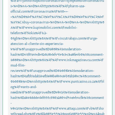
%2Fa>++johns+hopkins+coronavirus++symptoms+of+coronaviru
s+%0D%0A+%0D%0Ahttps%3A%2F%2Fpharm-usa-
official.com%2Fcoronavirus%2F%23++-
+%A7%D3%8F%A7%C2%8F%A7%CA%A7%D3%8F%A7%C2%8F
%A7%CAbuy+coronavirus+%0D%0A+%0D%0A+%0D%0Ahttp%3
A%2F%2Fwww.kupimobilni.com%2Fmobilni-
telefon%2FNokia%2F6.1-
32gb%0D%0Ahttps%3A%2F%2Fvincutrabajo.com%2Furge-
atencion-al-cliente-sin-experiencia-
8%2F%3Funapproved%3D6434%26moderation-
hash%3D02f5608d8313c489f0783c8c9a4fe0b3%23comment-
6434%0D%0Ahttps%3A%2F%2Fwww.inkmagazinevcu.com%2F
mud-film-
review%2F%3Funapproved%3D363549%26moderation-
hash%3D2afbb6dab18efb944be488a8b31b148c%23comment-
363549%0D%0Ahttps%3A%2F%2Fwww.puntcasino.co.za%2Fbl
og%2Fwants-and-
needs%2F%3Funapproved%3D84012%26moderation-
hash%3Da98999909f555c545a1450d70e8b0cf9%23comment
-
84012%0D%0Ahttp%3A%2F%2Fwww.attaqs.com%2Fvb%2Fsho
wthread.php%3Fp%3D1347877%23post1347877%0D%0A&sub