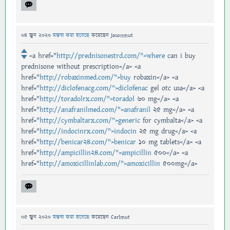
04 জুন 2020
মন্তব্য করা হয়েছে
করেছেন
Jasonmut
<a href="
http://prednisonestrd.com/">where
can i buy
prednisone without prescription</a> <a
href="
http://robaxinmed.com/">buy
robaxin</a> <a
href="
http://diclofenacg.com/">diclofenac
gel otc usa</a> <a
href="
http://toradolrx.com/">toradol
60 mg</a> <a
href="
http://anafranilmed.com/">anafranil
25 mg</a> <a
href="
http://cymbaltarx.com/">generic
for cymbalta</a> <a
href="
http://indocinrx.com/">indocin
25 mg drug</a> <a
href="
http://benicar24.com/">benicar
10 mg tablets</a> <a
href="
http://ampicillin24.com/">ampicillin
500</a> <a
href="
http://amoxicillinlab.com/">amoxicillin
500mg</a>
05 জুন 2020
মন্তব্য করা হয়েছে
করেছেন
Carlmut