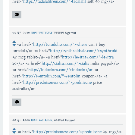
href="
https://tadalafilrem.com/">tadalafil
soft 20 mg</a>
03 জুন 2020
মন্তব্য করা হয়েছে
করেছেন
Ugomut
<a href="
http://toradolrx.com/">where
can i buy
toradol</a> <a href="
http://synthroidsale.com/">synthroid
25 mcg tablet</a> <a href="
http://levitrav.com/">levitra
10</a> <a href="
http://cialissr.com/">cialis
india paypal</a>
<a href="
http://indocinrx.com/">indocin</a>
<a
href="
http://iventolin.com/">ventolin
coupon</a> <a
href="
http://prednisonesr.com/">prednisone
price
australia</a>
03 জুন 2020
মন্তব্য করা হয়েছে
করেছেন
Kiamut
<a href="
http://prednisonesr.com/">prednisone
20 mg</a>