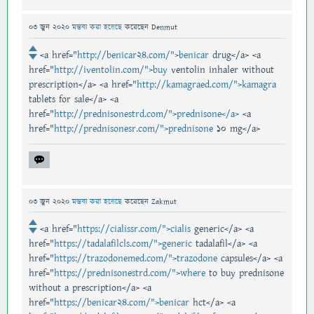
03 জুন 2020
মন্তব্য করা হয়েছে
করেছেন
Denmut
<a href="
http://benicar24.com/">benicar
drug</a> <a
href="
http://iventolin.com/">buy
ventolin inhaler without
prescription</a> <a href="
http://kamagraed.com/">kamagra
tablets for sale</a> <a
href="
http://prednisonestrd.com/">prednisone</a>
<a
href="
http://prednisonesr.com/">prednisone
10 mg</a>
03 জুন 2020
মন্তব্য করা হয়েছে
করেছেন
Zakmut
<a href="
https://cialissr.com/">cialis
generic</a> <a
href="
https://tadalafilcls.com/">generic
tadalafil</a> <a
href="
https://trazodonemed.com/">trazodone
capsules</a> <a
href="
https://prednisonestrd.com/">where
to buy prednisone
without a prescription</a> <a
href="
https://benicar24.com/">benicar
hct</a> <a