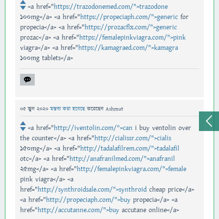
<a href="
https://trazodonemed.com/">trazodone
100mg</a> <a href="
https://propeciaph.com/">generic
for
propecia</a> <a href="
https://prozacflx.com/">generic
prozac</a> <a href="
https://femalepinkviagra.com/">pink
viagra</a> <a href="
https://kamagraed.com/">kamagra
100mg tablets</a>
05 জুন 2020
মন্তব্য করা হয়েছে
করেছেন
Ashmut
<a href="
http://iventolin.com/">can
i buy ventolin over
the counter</a> <a href="
http://cialissr.com/">cialis
150mg</a> <a href="
http://tadalafilrem.com/">tadalafil
otc</a> <a href="
http://anafranilmed.com/">anafranil
25mg</a> <a href="
http://femalepinkviagra.com/">female
pink viagra</a> <a
href="
http://synthroidsale.com/">synthroid
cheap price</a>
<a href="
http://propeciaph.com/">buy
propecia</a> <a
href="
http://accutanne.com/">buy
accutane online</a>