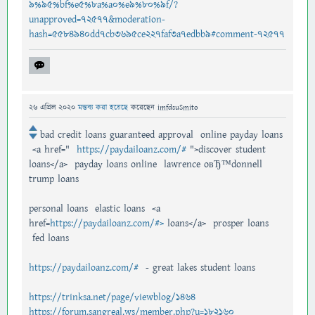
9%95%bf%e5%8a%a0%e9%80%9f/?
unapproved=72577&moderation-
hash=5584940dd7cb3695ce227faf3a7edbb9#comment-72577
26 এপ্রিল 2020
মন্তব্য করা হয়েছে
করেছেন
imfdsuSmito
bad credit loans guaranteed approval online payday loans
<a href="
https://paydailoanz.com/#
">discover student
loans</a> payday loans online lawrence oвЂ™donnell
trump loans
personal loans elastic loans <a
href=
https://paydailoanz.com/#>
loans</a> prosper loans
fed loans
https://paydailoanz.com/#
- great lakes student loans
https://trinksa.net/page/viewblog/1464
https://forum.sangreal.ws/member.php?u=182160