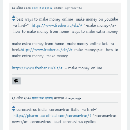
19 এপ্রিল 2020
মন্তব্য করা হয়েছে
করেছেন
xqvlzwSmito
best ways to make money online make money on youtube
<a href="
https://www.fresher.ru/elz/#
">make money</a>
how to make money from home ways to make extra money
make extra money from home make money online fast <a
href=
https://www.fresher.ru/elz/#>
make money</a> how to
make extra money make money
https://www.fresher.ru/elz/#
- make money online
25 এপ্রিল 2020
মন্তব্য করা হয়েছে
করেছেন
dqeweparge
coronavirus india coronavirus italie <a href="
https://pharm-usa-official.com/coronavirus/#
">coronavirus
news</a> coronavirus fauci coronavirus cyclical