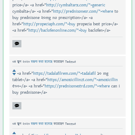
price</a> <a href="
http://cymbaltarx.com/">generic
cymbalta</a> <a href="
http://prednisonesr.com/">where
to
buy prednisone 20mg no prescription</a> <a
href="
http://propeciaph.com/">buy
propecia best price</a>
<a href="
http://baclofenonline.com/">buy
baclofen</a>
04 জুন 2020
মন্তব্য করা হয়েছে
করেছেন
Tedmut
<a href="
https://tadalafilrem.com/">tadalafil
10 mg
tablet</a> <a href="
https://amoxicillinzt.com/">amoxicillin
500</a> <a href="
https://prednisonestrd.com/">where
can i
buy prednisone</a>
04 জুন 2020
মন্তব্য করা হয়েছে
করেছেন
Teomut