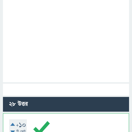
28
উত্তর
+10
টি ভোট