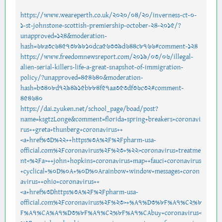
https://www.weareperth.co.uk/2020/04/20/inverness-ct-0-
1-st-johnstone-scottish-premiership-october-24-2015/?
unapproved=124&moderation-
hash=68a3c6457389810dca56339d644c8766#comment-124
https://www.freedomnewsreport.com/2019/03/06/illegal-
alien-serial-killers-life-a-great-snapshot-of-immigration-
policy/?unapproved=454640&moderation-
hash=b3408d7294915b884f57aa353df36c32#comment-
454640
https://dai.zyuken.net/school_page/boad/post?
name=ksgtzLonge&comment=florida+spring+breakers+coronavi
rus++greta+thunberg+coronavirus++
<a+href%3D%22++https%3A%2F%2Fpharm-usa-
official.com%2Fcoronavirus%2F%23+%22>coronavirus+treatme
nt<%2Fa>++john+hopkins+coronavirus+map++fauci+coronavirus
+cyclical+%0D%0A+%0D%0Arainbow+window+messages+coron
avirus++ohio+coronavirus++
<a+href%3Dhttps%3A%2F%2Fpharm-usa-
official.com%2Fcoronavirus%2F%23>+%A7%D3%8F%A7%C2%8
F%A7%CA%A7%D3%8F%A7%C2%8F%A7%CAbuy+coronavirus<