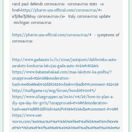
rand paul defends coronavirus coronavirus stats <a
href=
https://pharm-usa-official.com/coronavirus/#>
вЂЊвЂЊbuy coronavirus</a> italy coronavirus update
michigan coronavirus
https://pharm-usa-official.com/coronavirus/#
- symptoms of
coronavirus
http://www.gadaauto.lv/lv/zinas/jautajumi/dalibnieku-auto-
saraksts-konkursa-latvijas-gada-auto-2016#c42196
https://www.babamahakaal.com/maa-lakshmi-ka-podha/?
unapproved=311014&moderation-
hash=8e3be49eb861fd513130d2eb00feadb5#comment-311014
http://itsoftgame.ru/eng/forum/bond2582057/
https://www.siluxgruppen.se/2020/03/15/how-to-plan-a-
diy-spa-day-for-girls/?unapproved=50645&moderation-
hash=eea76d4f5ddf22d06a2d732995169d1e#comment-50645
https://www.net-
worm.com/%e6%ac%a7%e7%9b%9f%e5%af%b9%e5%8d%8e%
e5%87%ba%e5%8f%a3%e9%a6%96%e5%ad%a3%e5%a2%9e%e