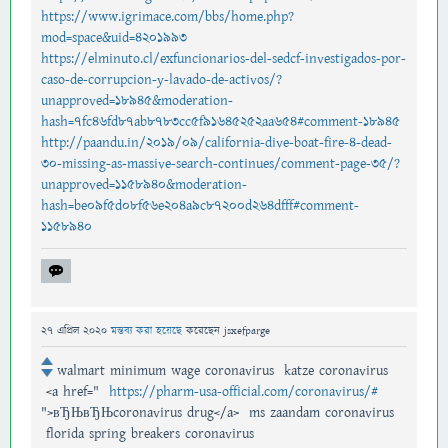
https://www.igrimace.com/bbs/home.php?
mod=space&uid=4201993
https://elminuto.cl/exfuncionarios-del-sedcf-investigados-por-
caso-de-corrupcion-y-lavado-de-activos/?
unapproved=18945&moderation-
hash=7fc46fd87ab8783cc5f91645252aa654#comment-18945
http://paandu.in/2019/09/california-dive-boat-fire-4-dead-
30-missing-as-massive-search-continues/comment-page-35/?
unapproved=1158940&moderation-
hash=be09f5d08f56e204a9c87200d264dfff#comment-
1158940
27 এপ্রিল 2020
মন্তব্য করা হয়েছে
করেছেন
jsxefparge
walmart minimum wage coronavirus katze coronavirus
<a href="
https://pharm-usa-official.com/coronavirus/#
">вЂЊвЂЊcoronavirus drug</a> ms zaandam coronavirus
florida spring breakers coronavirus