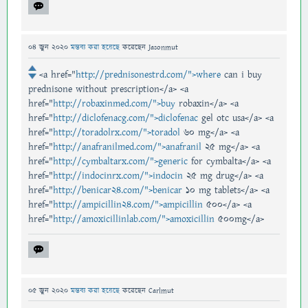
04 জুন 2020
মন্তব্য করা হয়েছে
করেছেন
Jasonmut
<a href="
http://prednisonestrd.com/">where
can i buy
prednisone without prescription</a> <a
href="
http://robaxinmed.com/">buy
robaxin</a> <a
href="
http://diclofenacg.com/">diclofenac
gel otc usa</a> <a
href="
http://toradolrx.com/">toradol
60 mg</a> <a
href="
http://anafranilmed.com/">anafranil
25 mg</a> <a
href="
http://cymbaltarx.com/">generic
for cymbalta</a> <a
href="
http://indocinrx.com/">indocin
25 mg drug</a> <a
href="
http://benicar24.com/">benicar
10 mg tablets</a> <a
href="
http://ampicillin24.com/">ampicillin
500</a> <a
href="
http://amoxicillinlab.com/">amoxicillin
500mg</a>
05 জুন 2020
মন্তব্য করা হয়েছে
করেছেন
Carlmut