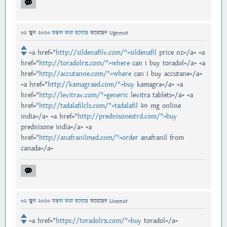
02 জুন 2020
মন্তব্য করা হয়েছে
করেছেন
Ugomut
<a href="
http://sildenafilv.com/">sildenafil
price nz</a> <a
href="
http://toradolrx.com/">where
can i buy toradol</a> <a
href="
http://accutanne.com/">where
can i buy accutane</a>
<a href="
http://kamagraed.com/">buy
kamagra</a> <a
href="
http://levitrav.com/">generic
levitra tablets</a> <a
href="
http://tadalafilcls.com/">tadalafil
20 mg online
india</a> <a href="
http://prednisonestrd.com/">buy
prednisone india</a> <a
href="
http://anafranilmed.com/">order
anafranil from
canada</a>
02 জুন 2020
মন্তব্য করা হয়েছে
করেছেন
Lisamut
<a href="
https://toradolrx.com/">buy
toradol</a>