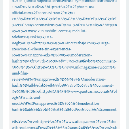
%2Fa>++johns+hopkins+coronavirus++symptoms+of+coronaviru
s+%0D%0A+%0D%0Ahttps%3A%2F%2Fpharm-usa-
official.com%2Fcoronavirus%2F%23++-
+%A7%D3%8F%A7%C2%8F%A7%CA%A7%D3%8F%A7%C2%8F
%A7%CAbuy+coronavirus+%0D%0A+%0D%0A+%0D%0Ahttp%3
A%2F%2Fwww.kupimobilni.com%2Fmobilni-
telefon%2FNokia%2F6.1-
32gb%0D%0Ahttps%3A%2F%2Fvincutrabajo.com%2Furge-
atencion-al-cliente-sin-experiencia-
8%2F%3Funapproved%3D6434%26moderation-
hash%3D02f5608d8313c489f0783c8c9a4fe0b3%23comment-
6434%0D%0Ahttps%3A%2F%2Fwww.inkmagazinevcu.com%2F
mud-film-
review%2F%3Funapproved%3D363549%26moderation-
hash%3D2afbb6dab18efb944be488a8b31b148c%23comment-
363549%0D%0Ahttps%3A%2F%2Fwww.puntcasino.co.za%2Fbl
og%2Fwants-and-
needs%2F%3Funapproved%3D84012%26moderation-
hash%3Da98999909f555c545a1450d70e8b0cf9%23comment
-
84012%0D%0Ahttp%3A%2F%2Fwww.attaqs.com%2Fvb%2Fsho
wthread.php%3Fp%3D1347877%23post1347877%0D%0A&sub