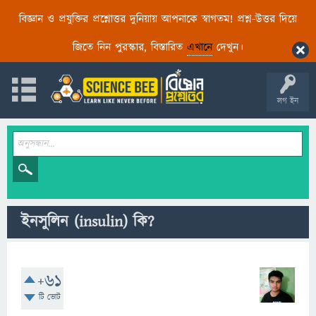
বিজ্ঞান ও প্রযুক্তির প্রশ্নোত্তর দুনিয়ায় আপনাকে স্বাগতম! প্রশ্ন-উত্তর দিয়ে
জিতে নিন পুরস্কার, বিস্তারিত
এখানে
দেখুন।
লগ ইন
ইনসুলিন (insulin) কি?
+61
টি ভোট