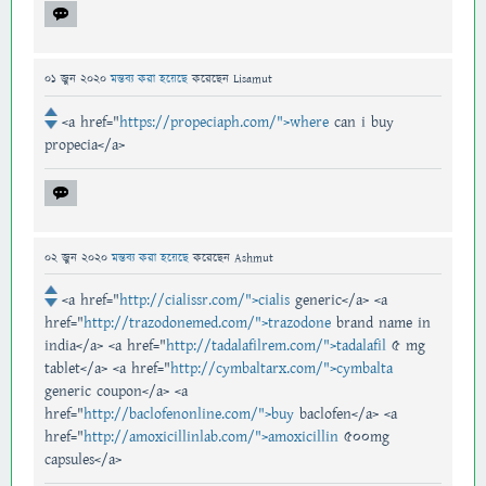
01 জুন 2020
মন্তব্য করা হয়েছে
করেছেন
Lisamut
<a href="
https://propeciaph.com/">where
can i buy
propecia</a>
02 জুন 2020
মন্তব্য করা হয়েছে
করেছেন
Ashmut
<a href="
http://cialissr.com/">cialis
generic</a> <a
href="
http://trazodonemed.com/">trazodone
brand name in
india</a> <a href="
http://tadalafilrem.com/">tadalafil
5 mg
tablet</a> <a href="
http://cymbaltarx.com/">cymbalta
generic coupon</a> <a
href="
http://baclofenonline.com/">buy
baclofen</a> <a
href="
http://amoxicillinlab.com/">amoxicillin
500mg
capsules</a>