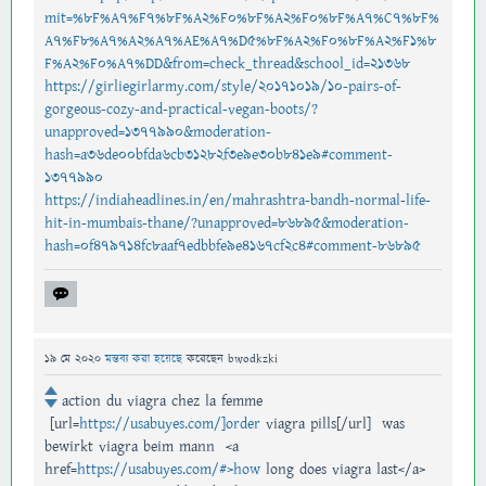
mit=%8F%A7%F7%8F%A2%F0%8F%A2%F0%8F%A7%C7%8F%
A7%F8%A7%A2%A7%AE%A7%D5%8F%A2%F0%8F%A2%F1%8
F%A2%F0%A7%DD&from=check_thread&school_id=21368
https://girliegirlarmy.com/style/20171019/10-pairs-of-
gorgeous-cozy-and-practical-vegan-boots/?
unapproved=1377990&moderation-
hash=a36de00bfda6cb31282f3e9e30b841e9#comment-
1377990
https://indiaheadlines.in/en/mahrashtra-bandh-normal-life-
hit-in-mumbais-thane/?unapproved=86895&moderation-
hash=0f479714fc8aaf7edbbfe9e4167cf2c4#comment-86895
19 মে 2020
মন্তব্য করা হয়েছে
করেছেন
bwodkzki
action du viagra chez la femme
[url=
https://usabuyes.com/]order
viagra pills[/url] was
bewirkt viagra beim mann <a
href=
https://usabuyes.com/#>how
long does viagra last</a>