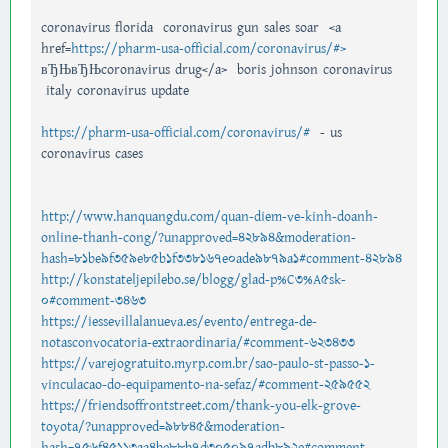
coronavirus florida coronavirus gun sales soar <a
href=
https://pharm-usa-official.com/coronavirus/#>
вЂЊвЂЊcoronavirus drug</a> boris johnson coronavirus
italy coronavirus update
https://pharm-usa-official.com/coronavirus/#
- us
coronavirus cases
http://www.hanquangdu.com/quan-diem-ve-kinh-doanh-
online-thanh-cong/?unapproved=42894&moderation-
hash=81be9f359e85b1f338167e0ade9879a1#comment-42894
http://konstateljepilebo.se/blogg/glad-p%C3%A5sk-
0#comment-3463
https://iessevillalanueva.es/evento/entrega-de-
notasconvocatoria-extraordinaria/#comment-623433
https://varejogratuito.myrp.com.br/sao-paulo-st-passo-1-
vinculacao-do-equipamento-na-sefaz/#comment-259552
https://friendsoffrontstreet.com/thank-you-elk-grove-
toyota/?unapproved=98845&moderation-
hash=756f45113aa4be88b7d305097adb892e#comment-