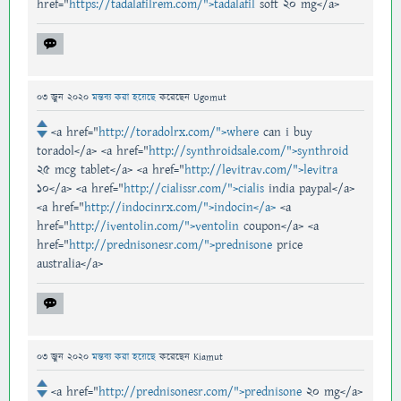
href="
https://tadalafilrem.com/">tadalafil
soft 20 mg</a>
03 জুন 2020
মন্তব্য করা হয়েছে
করেছেন
Ugomut
<a href="
http://toradolrx.com/">where
can i buy
toradol</a> <a href="
http://synthroidsale.com/">synthroid
25 mcg tablet</a> <a href="
http://levitrav.com/">levitra
10</a> <a href="
http://cialissr.com/">cialis
india paypal</a>
<a href="
http://indocinrx.com/">indocin</a>
<a
href="
http://iventolin.com/">ventolin
coupon</a> <a
href="
http://prednisonesr.com/">prednisone
price
australia</a>
03 জুন 2020
মন্তব্য করা হয়েছে
করেছেন
Kiamut
<a href="
http://prednisonesr.com/">prednisone
20 mg</a>