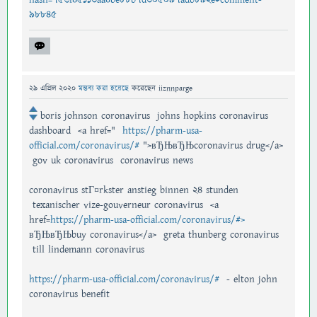
98845
29 এপ্রিল 2020
মন্তব্য করা হয়েছে
করেছেন
iiznnparge
boris johnson coronavirus johns hopkins coronavirus
dashboard <a href="
https://pharm-usa-
official.com/coronavirus/#
">вЂЊвЂЊcoronavirus drug</a>
gov uk coronavirus coronavirus news
coronavirus stГ¤rkster anstieg binnen 24 stunden
texanischer vize-gouverneur coronavirus <a
href=
https://pharm-usa-official.com/coronavirus/#>
вЂЊвЂЊbuy coronavirus</a> greta thunberg coronavirus
till lindemann coronavirus
https://pharm-usa-official.com/coronavirus/#
- elton john
coronavirus benefit