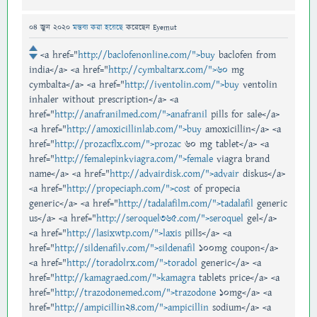
04 জুন 2020
মন্তব্য করা হয়েছে
করেছেন
Eyemut
<a href="
http://baclofenonline.com/">buy
baclofen from
india</a> <a href="
http://cymbaltarx.com/">60
mg
cymbalta</a> <a href="
http://iventolin.com/">buy
ventolin
inhaler without prescription</a> <a
href="
http://anafranilmed.com/">anafranil
pills for sale</a>
<a href="
http://amoxicillinlab.com/">buy
amoxicillin</a> <a
href="
http://prozacflx.com/">prozac
60 mg tablet</a> <a
href="
http://femalepinkviagra.com/">female
viagra brand
name</a> <a href="
http://advairdisk.com/">advair
diskus</a>
<a href="
http://propeciaph.com/">cost
of propecia
generic</a> <a href="
http://tadalafilm.com/">tadalafil
generic
us</a> <a href="
http://seroquel365.com/">seroquel
gel</a>
<a href="
http://lasixwtp.com/">laxis
pills</a> <a
href="
http://sildenafilv.com/">sildenafil
100mg coupon</a>
<a href="
http://toradolrx.com/">toradol
generic</a> <a
href="
http://kamagraed.com/">kamagra
tablets price</a> <a
href="
http://trazodonemed.com/">trazodone
10mg</a> <a
href="
http://ampicillin24.com/">ampicillin
sodium</a> <a