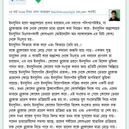
05 মার্চ 2019
উত্তর প্রদান
করেছেন
RakibHossainSajib
(
32,140
পয়েন্ট)
ইনসুলিন হলো অগ্ন্যাশয়ের প্রধান হরমোন,এক ধরণের পলিপ্যাপটাইড, যা
গ্লুকোজকে রক্ত থেকে কোষের মধ্যে প্রবেশ করা নিয়ন্ত্রণ করে। ইনসুলিন অগ্ন্যাশয়ের
ইনসুলিন নিঃসরণকারী কোষগুলো (আইল্যেটস অব ল্যাঙ্গারহেন্স-
এর বিটা কোষ)
থেকে নিঃসৃত হয়।
ইনসুলিন কিভাবে কাজ করে এবং কিভাবে তৈরি হয়..?
রক্তে গ্লুকোজের মাত্রা বেড়ে গেলে তা কমানো জরুরি হয়ে পড়ে। একজন সুস্থ
মানুষের দেহে এ কাজটি করে অগ্ন্যাশয় থেকে নিঃসৃত এক ধরনের প্রাণরস বা
হরমোন, এর নাম ইনসুলিন। কোষের গ্লুকোজ গ্রহণে ইনসুলিন এক বিশেষ ভূমিকা
পালন করে। ইনসুলিনকে কোষের সঙ্গে সংযুক্ত করার জন্য প্রতিটি কোষের ঝিল্লিতে
রয়েছে ইনসুলিন রিসেপটর (ইনসুলিন গ্রাহক)। রক্ত থেকে কোষের ভেতরে গ্লুকোজ
প্রবেশের ক্ষেত্রে ইনসুলিন এবং ইনসুলিন রিসেপটর দুটিরই অপরিহার্য ভূমিকা
রয়েছে। ইনসুলিন এসে ইনসুলিন রিসেপটরকে সক্রিয় করলে কোষ একটি বার্তা
পায়। তখন কোষের গ্লুকোজ ট্রান্সপোর্টারগ
ুলো কোষঝিল্লির দিকে যায় এবং এদের
মাধ্যমে গ্লুকোজ কোষের ভেতরে প্রবেশ করে। এই সংকেত না পেলে কোষের ভেতর
গ্লুকোজ প্রবেশ করার প্রক্রিয়াটি শুরু হয় না। এক্ষেত্রে মূল সংকেতটিই দিয়ে থাকে
ইনসুলিন। অর্থাৎ ইনসুলিন কোষের রিসেপটরে বিশেষ সংকেত প্রদান করলে রক্ত
থেকে গ্লুকোজ কোষে প্রবেশ করার প্রক্রিয়া শুরু হয় এবং একপর্যায়ে তা শেষ হয়।
কোষ যখন রক্তের সুগার নিতে বিলম্ব করে তখন রক্তে সুগারের মাত্রা বেড়ে যায়।
যাদের ডায়াবেটিসের সমস্যা আছে, তাদের শরীরের কোষগুলো স্বাভাবিক প্রক্রিয়ায়
রক্ত থেকে গ্লুকোজ নিতে পারে না। ফলে তাদের রক্তে গ্লুুকোজের মাত্রা বেড়ে যায়।