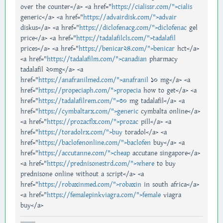
over the counter</a> <a href="
https://cialissr.com/">cialis
generic</a> <a href="
https://advairdisk.com/">advair
diskus</a> <a href="
https://diclofenacg.com/">diclofenac
gel
price</a> <a href="
https://tadalafilcls.com/">tadalafil
prices</a> <a href="
https://benicar24.com/">benicar
hct</a>
<a href="
https://tadalafilm.com/">canadian
pharmacy
tadalafil 20mg</a> <a
href="
https://anafranilmed.com/">anafranil
10 mg</a> <a
href="
https://propeciaph.com/">propecia
how to get</a> <a
href="
https://tadalafilrem.com/">30
mg tadalafil</a> <a
href="
https://cymbaltarx.com/">generic
cymbalta online</a>
<a href="
https://prozacflx.com/">prozac
pill</a> <a
href="
https://toradolrx.com/">buy
toradol</a> <a
href="
https://baclofenonline.com/">baclofen
buy</a> <a
href="
https://accutanne.com/">cheap
accutane singapore</a>
<a href="
https://prednisonestrd.com/">where
to buy
prednisone online without a script</a> <a
href="
https://robaxinmed.com/">robaxin
in south africa</a>
<a href="
https://femalepinkviagra.com/">female
viagra
buy</a>