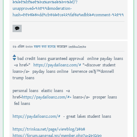
9%95%bf%e5%8a%a0%e9%80%9f/?
unapproved=72577&moderation-
hash=5584940dd7cb3695ce227faf3a7edbb9#comment-72577
26 এপ্রিল 2020
মন্তব্য করা হয়েছে
করেছেন
imfdsuSmito
bad credit loans guaranteed approval online payday loans
<a href="
https://paydailoanz.com/#
">discover student
loans</a> payday loans online lawrence oвЂ™donnell
trump loans
personal loans elastic loans <a
href=
https://paydailoanz.com/#>
loans</a> prosper loans
fed loans
https://paydailoanz.com/#
- great lakes student loans
https://trinksa.net/page/viewblog/1464
https://forum.sangreal.ws/member.php?u=182160