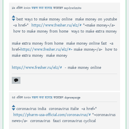
19 এপ্রিল 2020
মন্তব্য করা হয়েছে
করেছেন
xqvlzwSmito
best ways to make money online make money on youtube
<a href="
https://www.fresher.ru/elz/#
">make money</a>
how to make money from home ways to make extra money
make extra money from home make money online fast <a
href=
https://www.fresher.ru/elz/#>
make money</a> how to
make extra money make money
https://www.fresher.ru/elz/#
- make money online
25 এপ্রিল 2020
মন্তব্য করা হয়েছে
করেছেন
dqeweparge
coronavirus india coronavirus italie <a href="
https://pharm-usa-official.com/coronavirus/#
">coronavirus
news</a> coronavirus fauci coronavirus cyclical