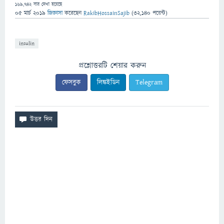
169,742
বার দেখা হয়েছে
05 মার্চ 2019
জিজ্ঞাসা
করেছেন
RakibHossainSajib
(
32,140
পয়েন্ট)
insulin
প্রশ্নোত্তরটি শেয়ার করুন
ফেসবুক
লিঙ্কইডিন
Telegram