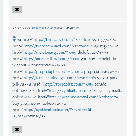
02 জুন 2020
মন্তব্য করা হয়েছে
করেছেন
Jasonmut
<a href="
http://benicar24.com/">benicar
20 mg</a> <a
href="
http://trazodonemed.com/">trazodone
25 mg</a> <a
href="
http://diclofenacg.com/">buy
diclofenac</a> <a
href="
http://amoxicillinzt.com/">can
you buy amoxicillin
without a prescription</a> <a
href="
http://propeciaph.com/">generic
propecia usa</a> <a
href="
http://femalepinkviagra.com/">women's
viagra pink
pill</a> <a href="
http://toradolrx.com/">buy
toradol
online</a> <a href="
http://cymbaltarx.com/">order
cymbalta
online</a> <a href="
http://prednisonestrd.com/">where
to
buy prednisone tablets</a> <a
href="
http://synthroidsale.com/">synthroid
levothyroxine</a>