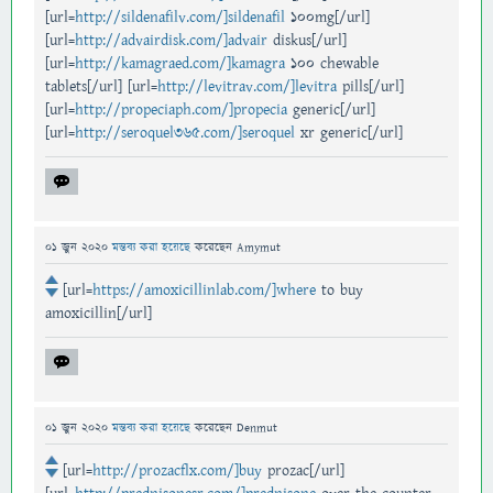
[url=
http://sildenafilv.com/]sildenafil
100mg[/url]
[url=
http://advairdisk.com/]advair
diskus[/url]
[url=
http://kamagraed.com/]kamagra
100 chewable
tablets[/url] [url=
http://levitrav.com/]levitra
pills[/url]
[url=
http://propeciaph.com/]propecia
generic[/url]
[url=
http://seroquel365.com/]seroquel
xr generic[/url]
01 জুন 2020
মন্তব্য করা হয়েছে
করেছেন
Amymut
[url=
https://amoxicillinlab.com/]where
to buy
amoxicillin[/url]
01 জুন 2020
মন্তব্য করা হয়েছে
করেছেন
Denmut
[url=
http://prozacflx.com/]buy
prozac[/url]