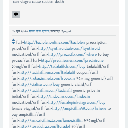
can viagra cause sudden death
01 জুন 2020
মন্তব্য করা হয়েছে
করেছেন
Eyemut
[url=
http://baclofenonline.com/]baclofen
prescription
price[/url] [url=
http://synthroidsale.com/]synthroid
medication[/url] [url=
http://prozacflx.com/]where
to buy
prozac[/url] [url=
http://prednisonesr.com/]prednisone
10mg[/url] [url=
http://tadalafilcls.com/]buy
tadalafil[/url]
[url=
http://tadalafilrem.com/]tadalafil
coupon[/url]
[url=
http://robaxinmed.com/]robaxin
750 mg generic[/url]
[url=
http://cialissr.com/]buy
generic cialis[/url]
[url=
http://tadalafilm.com/]tadalafil
generic price in
india[/url] [url=
http://indocinrx.com/]indocin
medication[/url] [url=
http://femalepinkviagra.com/]buy
female viagra[/url] [url=
http://ampicillin24.com/]where
to
buy ampicillin[/url]
[url=
http://amoxicillinzt.com/]amoxicillin
875mg[/url]
[url=
http://toradolrx.com/]toradol
40[/url]