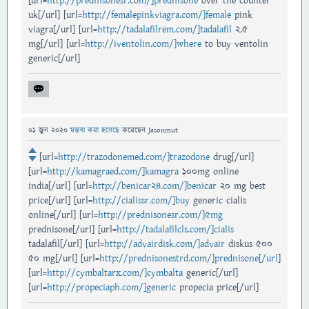
[url=
http://prednisonesr.com/]prednisone
over the counter
uk[/url] [url=
http://femalepinkviagra.com/]female
pink
viagra[/url] [url=
http://tadalafilrem.com/]tadalafil
2.5
mg[/url] [url=
http://iventolin.com/]where
to buy ventolin
generic[/url]
01 জুন 2020
মন্তব্য করা হয়েছে
করেছেন
Jasonmut
[url=
http://trazodonemed.com/]trazodone
drug[/url]
[url=
http://kamagraed.com/]kamagra
100mg online
india[/url] [url=
http://benicar24.com/]benicar
20 mg best
price[/url] [url=
http://cialissr.com/]buy
generic cialis
online[/url] [url=
http://prednisonesr.com/]5mg
prednisone[/url] [url=
http://tadalafilcls.com/]cialis
tadalafil[/url] [url=
http://advairdisk.com/]advair
diskus 500
50 mg[/url] [url=
http://prednisonestrd.com/]prednisone[/url
]
[url=
http://cymbaltarx.com/]cymbalta
generic[/url]
[url=
http://propeciaph.com/]generic
propecia price[/url]