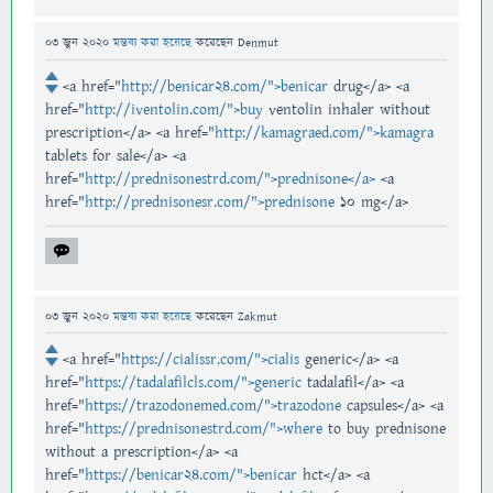
03 জুন 2020
মন্তব্য করা হয়েছে
করেছেন
Denmut
<a href="
http://benicar24.com/">benicar
drug</a> <a
href="
http://iventolin.com/">buy
ventolin inhaler without
prescription</a> <a href="
http://kamagraed.com/">kamagra
tablets for sale</a> <a
href="
http://prednisonestrd.com/">prednisone</a>
<a
href="
http://prednisonesr.com/">prednisone
10 mg</a>
03 জুন 2020
মন্তব্য করা হয়েছে
করেছেন
Zakmut
<a href="
https://cialissr.com/">cialis
generic</a> <a
href="
https://tadalafilcls.com/">generic
tadalafil</a> <a
href="
https://trazodonemed.com/">trazodone
capsules</a> <a
href="
https://prednisonestrd.com/">where
to buy prednisone
without a prescription</a> <a
href="
https://benicar24.com/">benicar
hct</a> <a