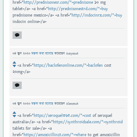
href="
http://prednisonesr.com/">prednisone
10 mg
tablet</a> <a href="
http://prednisonestrd.com/">buy
prednisone mexico</a> <a href="
http://indocinrx.com/">buy
indocin online</a>
04 জুন 2020
মন্তব্য করা হয়েছে
করেছেন
Amymut
<a href="
https://baclofenonline.com/">baclofen
cost
20mg</a>
04 জুন 2020
মন্তব্য করা হয়েছে
করেছেন
Alanmut
<a href="
https://seroquel365.com/">cost
of seroquel
australia</a> <a href="
https://synthroidsale.com/">synthroid
tablets for sale</a> <a
href="
https://amoxicillinzt.com/">where
to get amoxicillin