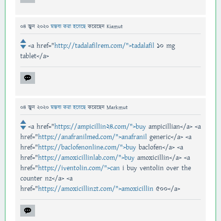
04 জুন 2020
মন্তব্য করা হয়েছে
করেছেন
Kiamut
<a href="
http://tadalafilrem.com/">tadalafil
10 mg
tablet</a>
04 জুন 2020
মন্তব্য করা হয়েছে
করেছেন
Markmut
<a href="
https://ampicillin24.com/">buy
ampicillian</a> <a
href="
https://anafranilmed.com/">anafranil
generic</a> <a
href="
https://baclofenonline.com/">buy
baclofen</a> <a
href="
https://amoxicillinlab.com/">buy
amoxicillin</a> <a
href="
https://iventolin.com/">can
i buy ventolin over the
counter nz</a> <a
href="
https://amoxicillinzt.com/">amoxicillin
500</a>