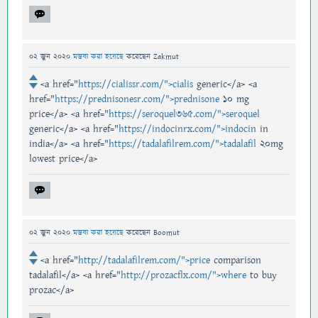
02 জুন 2020
মন্তব্য করা হয়েছে
করেছেন
Zakmut
<a href="
https://cialissr.com/">cialis
generic</a> <a
href="
https://prednisonesr.com/">prednisone
10 mg
price</a> <a href="
https://seroquel365.com/">seroquel
generic</a> <a href="
https://indocinrx.com/">indocin
in
india</a> <a href="
https://tadalafilrem.com/">tadalafil
20mg
lowest price</a>
02 জুন 2020
মন্তব্য করা হয়েছে
করেছেন
Boomut
<a href="
http://tadalafilrem.com/">price
comparison
tadalafil</a> <a href="
http://prozacflx.com/">where
to buy
prozac</a>