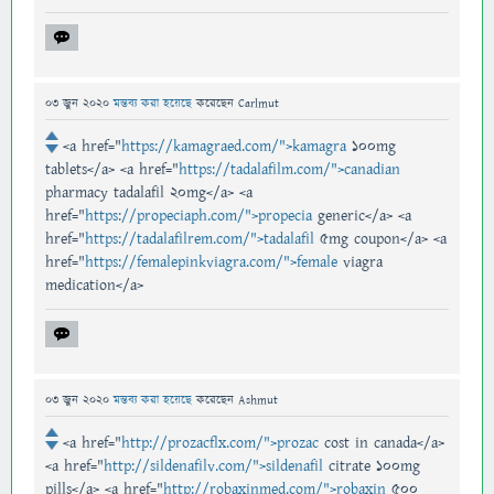
03 জুন 2020
মন্তব্য করা হয়েছে
করেছেন
Carlmut
<a href="
https://kamagraed.com/">kamagra
100mg
tablets</a> <a href="
https://tadalafilm.com/">canadian
pharmacy tadalafil 20mg</a> <a
href="
https://propeciaph.com/">propecia
generic</a> <a
href="
https://tadalafilrem.com/">tadalafil
5mg coupon</a> <a
href="
https://femalepinkviagra.com/">female
viagra
medication</a>
03 জুন 2020
মন্তব্য করা হয়েছে
করেছেন
Ashmut
<a href="
http://prozacflx.com/">prozac
cost in canada</a>
<a href="
http://sildenafilv.com/">sildenafil
citrate 100mg
pills</a> <a href="
http://robaxinmed.com/">robaxin
500