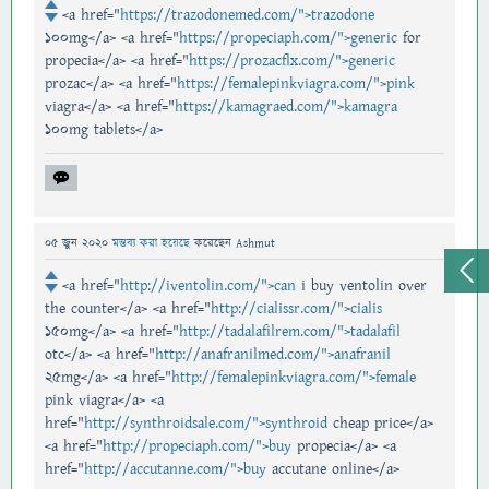
<a href="
https://trazodonemed.com/">trazodone
100mg</a> <a href="
https://propeciaph.com/">generic
for
propecia</a> <a href="
https://prozacflx.com/">generic
prozac</a> <a href="
https://femalepinkviagra.com/">pink
viagra</a> <a href="
https://kamagraed.com/">kamagra
100mg tablets</a>
05 জুন 2020
মন্তব্য করা হয়েছে
করেছেন
Ashmut
<a href="
http://iventolin.com/">can
i buy ventolin over
the counter</a> <a href="
http://cialissr.com/">cialis
150mg</a> <a href="
http://tadalafilrem.com/">tadalafil
otc</a> <a href="
http://anafranilmed.com/">anafranil
25mg</a> <a href="
http://femalepinkviagra.com/">female
pink viagra</a> <a
href="
http://synthroidsale.com/">synthroid
cheap price</a>
<a href="
http://propeciaph.com/">buy
propecia</a> <a
href="
http://accutanne.com/">buy
accutane online</a>