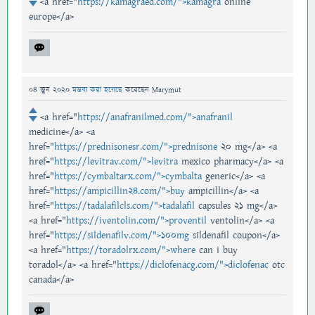
<a href="
https://kamagraed.com/">kamagra
online
europe</a>
04 জুন 2020
মন্তব্য করা হয়েছে
করেছেন
Marymut
<a href="
https://anafranilmed.com/">anafranil
medicine</a> <a
href="
https://prednisonesr.com/">prednisone
20 mg</a> <a
href="
https://levitrav.com/">levitra
mexico pharmacy</a> <a
href="
https://cymbaltarx.com/">cymbalta
generic</a> <a
href="
https://ampicillin24.com/">buy
ampicillin</a> <a
href="
https://tadalafilcls.com/">tadalafil
capsules 21 mg</a>
<a href="
https://iventolin.com/">proventil
ventolin</a> <a
href="
https://sildenafilv.com/">100mg
sildenafil coupon</a>
<a href="
https://toradolrx.com/">where
can i buy
toradol</a> <a href="
https://diclofenacg.com/">diclofenac
otc
canada</a>