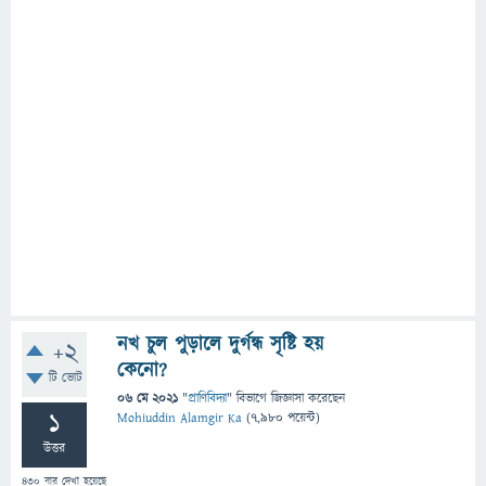
নখ চুল পুড়ালে দুর্গন্ধ সৃষ্টি হয়
+2
কেনো?
টি ভোট
06 মে 2021
"
প্রাণিবিদ্যা
" বিভাগে
জিজ্ঞাসা
করেছেন
1
Mohiuddin Alamgir Ka
(
7,980
পয়েন্ট)
উত্তর
430
বার দেখা হয়েছে