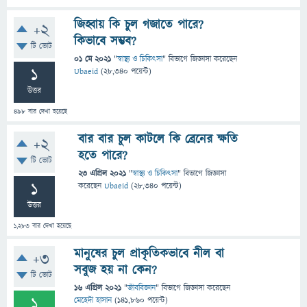
জিহ্বায় কি চুল গজাতে পারে?
+2
কিভাবে সম্ভব?
টি ভোট
01 মে 2021
"
স্বাস্থ্য ও চিকিৎসা
" বিভাগে
জিজ্ঞাসা
করেছেন
1
Ubaeid
(
28,340
পয়েন্ট)
উত্তর
498
বার দেখা হয়েছে
বার বার চুল কাটলে কি ব্রেনের ক্ষতি
+2
হতে পারে?
টি ভোট
23 এপ্রিল 2021
"
স্বাস্থ্য ও চিকিৎসা
" বিভাগে
জিজ্ঞাসা
1
করেছেন
Ubaeid
(
28,340
পয়েন্ট)
উত্তর
1,283
বার দেখা হয়েছে
মানুষের চুল প্রাকৃতিকভাবে নীল বা
+3
সবুজ হয় না কেন?
টি ভোট
16 এপ্রিল 2021
"
জীববিজ্ঞান
" বিভাগে
জিজ্ঞাসা
করেছেন
1
মেহেদী হাসান
(
141,860
পয়েন্ট)