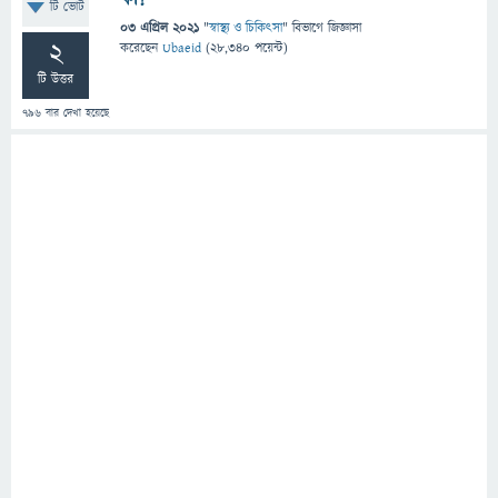
টি ভোট
03 এপ্রিল 2021
"
স্বাস্থ্য ও চিকিৎসা
" বিভাগে
জিজ্ঞাসা
2
করেছেন
Ubaeid
(
28,340
পয়েন্ট)
টি উত্তর
796
বার দেখা হয়েছে