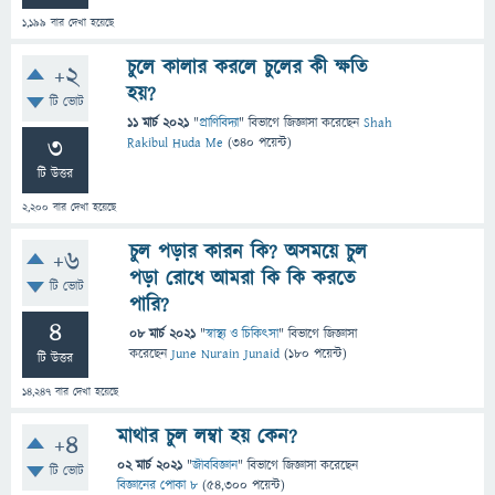
1,199
বার দেখা হয়েছে
চুলে কালার করলে চুলের কী ক্ষতি
+2
হয়?
টি ভোট
11 মার্চ 2021
"
প্রাণিবিদ্যা
" বিভাগে
জিজ্ঞাসা
করেছেন
Shah
3
Rakibul Huda Me
(
340
পয়েন্ট)
টি উত্তর
2,200
বার দেখা হয়েছে
চুল পড়ার কারন কি? অসময়ে চুল
+6
পড়া রোধে আমরা কি কি করতে
টি ভোট
পারি?
4
08 মার্চ 2021
"
স্বাস্থ্য ও চিকিৎসা
" বিভাগে
জিজ্ঞাসা
করেছেন
June Nurain Junaid
(
180
পয়েন্ট)
টি উত্তর
14,247
বার দেখা হয়েছে
মাথার চুল লম্বা হয় কেন?
+4
02 মার্চ 2021
"
জীববিজ্ঞান
" বিভাগে
জিজ্ঞাসা
করেছেন
টি ভোট
বিজ্ঞানের পোকা ৮
(
54,300
পয়েন্ট)