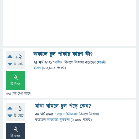
অকালে চুল পাকার কারণ কী?
+2
25 মার্চ 2021
"
লাইফ
" বিভাগে
জিজ্ঞাসা
করেছেন
মেহেদী
টি ভোট
হাসান
(
141,860
পয়েন্ট)
2
টি উত্তর
575
বার দেখা হয়েছে
মাথা ঘামলে চুল পড়ে কেন?
+1
20 মার্চ 2021
"
স্বাস্থ্য ও চিকিৎসা
" বিভাগে
জিজ্ঞাসা
টি ভোট
করেছেন
আজমেরী সুলতানা
(
2,300
পয়েন্ট)
2
টি উত্তর