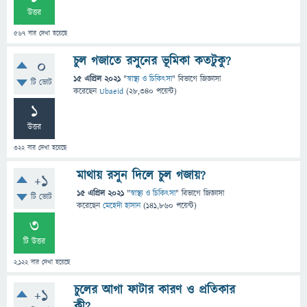
উত্তর
567
বার দেখা হয়েছে
চুল গজাতে রসুনের ভূমিকা কতটুকু?
0
15 এপ্রিল 2021
"
স্বাস্থ্য ও চিকিৎসা
" বিভাগে
জিজ্ঞাসা
টি ভোট
করেছেন
Ubaeid
(
28,340
পয়েন্ট)
1
উত্তর
322
বার দেখা হয়েছে
মাথায় রসুন দিলে চুল গজায়?
+1
15 এপ্রিল 2021
"
স্বাস্থ্য ও চিকিৎসা
" বিভাগে
জিজ্ঞাসা
টি ভোট
করেছেন
মেহেদী হাসান
(
141,860
পয়েন্ট)
3
টি উত্তর
2,122
বার দেখা হয়েছে
চুলের আগা ফাটার কারণ ও প্রতিকার
+1
কী?