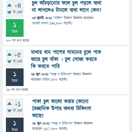
চুল আঁচড়ানোর ফলে চুল পড়লে ব্যথা
+4
না লাগলেও টানলে ব্যথা লাগে কেন?
টি ভোট
04 জুলাই 2021
"
লাইফ
" বিভাগে
জিজ্ঞাসা
করেছেন
1
মেহেদী হাসান
(
141,860
পয়েন্ট)
উত্তর
602
বার দেখা হয়েছে
মাথায় বাম পাশের সামনের চুলে পাক
+5
আছে চুল বাঁকা । চুল সোজা করতে
টি ভোট
কি করতে পারি
1
29 জুন 2021
"
স্বাস্থ্য ও চিকিৎসা
" বিভাগে
জিজ্ঞাসা
করেছেন
তামিম
(
200
পয়েন্ট)
উত্তর
611
বার দেখা হয়েছে
পাকা চুল কালো করার কোনো
+1
বৈজ্ঞানিক উপায় অথবা চিকিৎসা
টি ভোট
আছে?
1
28 জুন 2021
"
স্বাস্থ্য ও চিকিৎসা
" বিভাগে
জিজ্ঞাসা
করেছেন
AKC
(
700
পয়েন্ট)
উত্তর