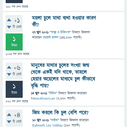
698
বার দেখা হয়েছে
ময়লা চুলে মাথা ব্যথা হওয়ার কারণ
+1
কী?
টি ভোট
27 জুন 2021
"
স্বাস্থ্য ও চিকিৎসা
" বিভাগে
জিজ্ঞাসা
1
করেছেন
মেহেদী হাসান
(
141,860
পয়েন্ট)
উত্তর
1,024
বার দেখা হয়েছে
মানুষের মাথার চুলের সংখ্যা জন্ম
+6
থেকে একই যদি থাকে, তাহলে
টি ভোট
হেয়ার অয়েলের মাধ্যমে চুল কীভাবে
1
বৃদ্ধি পায়?
উত্তর
14 জুন 2021
"
বিবিধ
" বিভাগে
জিজ্ঞাসা
করেছেন
PabonAhsanIvan
(
2,620
পয়েন্ট)
566
বার দেখা হয়েছে
জিম করলে কি চুল বেশি পরে?
+4
10 জুন 2021
"
লাইফ
" বিভাগে
জিজ্ঞাসা
করেছেন
টি ভোট
Rubaiath Leo Siddiqu
(
160
পয়েন্ট)