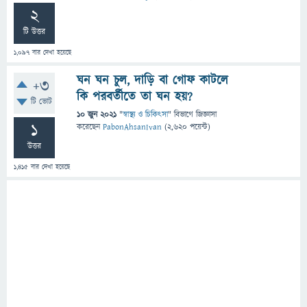
2
টি উত্তর
1,097
বার দেখা হয়েছে
ঘন ঘন চুল, দাড়ি বা গোফ কাটলে
+3
কি পরবর্তীতে তা ঘন হয়?
টি ভোট
10 জুন 2021
"
স্বাস্থ্য ও চিকিৎসা
" বিভাগে
জিজ্ঞাসা
1
করেছেন
PabonAhsanIvan
(
2,620
পয়েন্ট)
উত্তর
1,415
বার দেখা হয়েছে