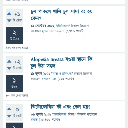
608
বার দেখা হয়েছে
চুল পাকলে খালি চুল সাদা রং হয়
+1
কেন?
টি ভোট
19 সেপ্টেম্বর 2022
"
জীববিজ্ঞান
" বিভাগে
জিজ্ঞাসা
2
করেছেন
Athaher Sayem
(
1,750
পয়েন্ট)
টি উত্তর
957
বার দেখা হয়েছে
Alopesia areata হওয়া স্থানে কি
+2
চুল উঠা সম্ভব
টি ভোট
19 জুলাই 2022
"
স্বাস্থ্য ও চিকিৎসা
" বিভাগে
জিজ্ঞাসা
1
করেছেন
Arnab Das
(
220
পয়েন্ট)
উত্তর
402
বার দেখা হয়েছে
কিটোফোবিয়া কী এবং কেন হয়?
0
09 জুলাই 2022
"
মনোবিজ্ঞান
" বিভাগে
জিজ্ঞাসা
করেছেন
টি ভোট
হায়াত
(
20,400
পয়েন্ট)