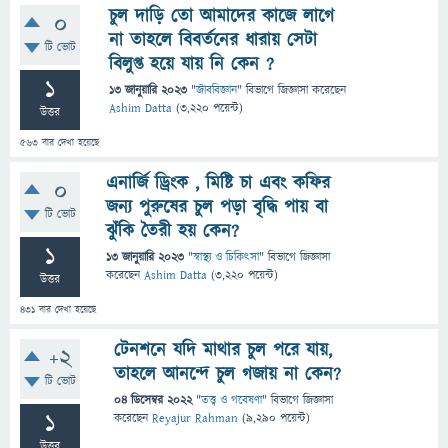
চুল দাড়ি তো আমাদের কাজে লাগে
0
না তাহলে বিবর্তনের ধারায় সেটা
টি ভোট
বিলুপ্ত হয়ে যায় নি কেন ?
1
13 জানুয়ারি 2023
"
জীববিজ্ঞান
" বিভাগে
জিজ্ঞাসা
করেছেন
Ashim Datta
(
3,220
পয়েন্ট)
উত্তর
563
বার দেখা হয়েছে
এনার্জি ড্রিংক , মিষ্টি চা এবং কফির
0
জন্য পুরুষের চুল পড়া বৃদ্ধি পায় বা
টি ভোট
ঝুঁকি তৈরী হয় কেন?
1
13 জানুয়ারি 2023
"
স্বাস্থ্য ও চিকিৎসা
" বিভাগে
জিজ্ঞাসা
করেছেন
Ashim Datta
(
3,220
পয়েন্ট)
উত্তর
431
বার দেখা হয়েছে
টেনশনে যদি মাথার চুল পরে যায়,
+2
তাহলে আনন্দে চুল গজায় না কেন?
টি ভোট
04 ডিসেম্বর 2022
"
তত্ত্ব ও গবেষণা
" বিভাগে
জিজ্ঞাসা
1
করেছেন
Reyajur Rahman
(
9,290
পয়েন্ট)
উত্তর