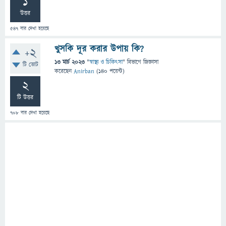
1
উত্তর
547
বার দেখা হয়েছে
খুসকি দূর করার উপায় কি?
+2
13 মার্চ 2023
"
স্বাস্থ্য ও চিকিৎসা
" বিভাগে
জিজ্ঞাসা
টি ভোট
করেছেন
Anirban
(
140
পয়েন্ট)
2
টি উত্তর
708
বার দেখা হয়েছে