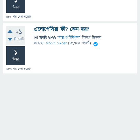
1
উত্তর
430
বার দেখা হয়েছে
এলোপেসিয়া কী? কেন হয়?
+1
05 জুলাই 2022
"
স্বাস্থ্য ও চিকিৎসা
" বিভাগে
জিজ্ঞাসা
টি ভোট
করেছেন
Mobin Sikder
(
15,760
পয়েন্ট)
1
উত্তর
657
বার দেখা হয়েছে