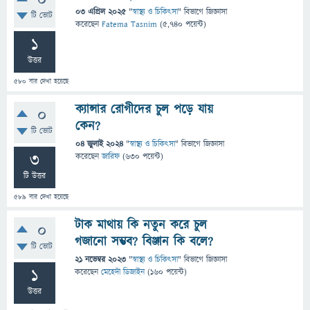
0
03 এপ্রিল 2025
"
স্বাস্থ্য ও চিকিৎসা
" বিভাগে
জিজ্ঞাসা
টি ভোট
করেছেন
Fatema Tasnim
(
5,740
পয়েন্ট)
1
উত্তর
580
বার দেখা হয়েছে
ক্যান্সার রোগীদের চুল পড়ে যায়
0
কেন?
টি ভোট
04 জুলাই 2024
"
স্বাস্থ্য ও চিকিৎসা
" বিভাগে
জিজ্ঞাসা
3
করেছেন
জারিফ
(
630
পয়েন্ট)
টি উত্তর
589
বার দেখা হয়েছে
টাক মাথায় কি নতুন করে চুল
0
গজানো সম্ভব? বিঞ্জান কি বলে?
টি ভোট
21 নভেম্বর 2023
"
স্বাস্থ্য ও চিকিৎসা
" বিভাগে
জিজ্ঞাসা
1
করেছেন
মেহেদী ডিজাইন
(
160
পয়েন্ট)
উত্তর