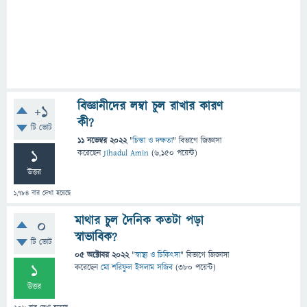
বিজ্ঞানীদের লম্বা চুল রাখার কারণ
+1
কী?
টি ভোট
11 নভেম্বর 2022
"
চিন্তা ও দক্ষতা
" বিভাগে
জিজ্ঞাসা
1
করেছেন
Jihadul Amin
(
6,150
পয়েন্ট)
উত্তর
1,784
বার দেখা হয়েছে
মাথার চুল দৈনিক কতটা পড়া
0
স্বাভাবিক?
টি ভোট
05 অক্টোবর 2022
"
স্বাস্থ্য ও চিকিৎসা
" বিভাগে
জিজ্ঞাসা
1
করেছেন
মো শরিফুল ইসলাম সজিব
(
380
পয়েন্ট)
উত্তর