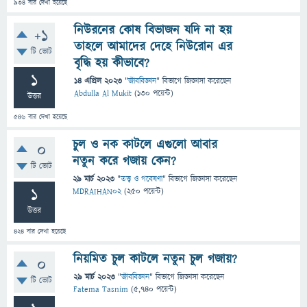
934
বার দেখা হয়েছে
নিউরনের কোষ বিভাজন যদি না হয়
+1
তাহলে আমাদের দেহে নিউরোন এর
টি ভোট
বৃদ্ধি হয় কীভাবে?
1
14 এপ্রিল 2023
"
জীববিজ্ঞান
" বিভাগে
জিজ্ঞাসা
করেছেন
Abdulla Al Mukit
(
130
পয়েন্ট)
উত্তর
546
বার দেখা হয়েছে
চুল ও নক কাটলে এগুলো আবার
0
নতুন করে গজায় কেন?
টি ভোট
29 মার্চ 2023
"
তত্ত্ব ও গবেষণা
" বিভাগে
জিজ্ঞাসা
করেছেন
1
MDRAIHAN02
(
250
পয়েন্ট)
উত্তর
424
বার দেখা হয়েছে
নিয়মিত চুল কাটলে নতুন চুল গজায়?
0
29 মার্চ 2023
"
জীববিজ্ঞান
" বিভাগে
জিজ্ঞাসা
করেছেন
টি ভোট
Fatema Tasnim
(
5,740
পয়েন্ট)