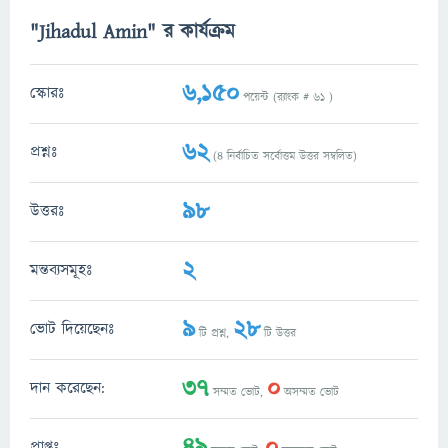
"Jihadul Amin" র কার্যক্রম
6,150
স্কোরঃ
পয়েন্ট (র‌্যাংক #
61
)
62
প্রশ্নঃ
(
4
নির্বাচিত সর্বোত্তম উত্তর সম্বলিত)
98
উত্তরঃ
2
মন্তব্যসমূহঃ
9
28
ভোট দিয়েছেনঃ
টি প্রশ্ন,
টি উত্তর
37
0
দান করেছেন:
সম্মত ভোট,
অসম্মত ভোট
49
0
প্রাপ্তঃ