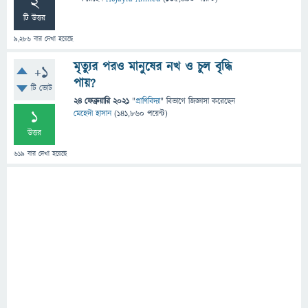
2
টি উত্তর
9,286
বার দেখা হয়েছে
মৃত্যুর পরও মানুষের নখ ও চুল বৃদ্ধি
+1
পায়?
টি ভোট
24 ফেব্রুয়ারি 2021
"
প্রাণিবিদ্যা
" বিভাগে
জিজ্ঞাসা
করেছেন
1
মেহেদী হাসান
(
141,860
পয়েন্ট)
উত্তর
619
বার দেখা হয়েছে