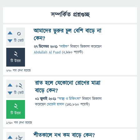
সম্পর্কিত প্রশ্নগুচ্ছ
আমাদের ভুরুর চুল বেশি বাড়ে না
0
কেন?
টি ভোট
27 ডিসেম্বর 2021
"
লাইফ
" বিভাগে
জিজ্ঞাসা
করেছেন
2
Abdullah Al Fuad
(
2,990
পয়েন্ট)
টি উত্তর
670
বার দেখা হয়েছে
রাত হলে যেকোনো রোগের মাত্রা
+2
বাড়ে কেন?
টি ভোট
01 জুলাই 2021
"
স্বাস্থ্য ও চিকিৎসা
" বিভাগে
জিজ্ঞাসা
2
করেছেন
মেহেদী হাসান
(
141,860
পয়েন্ট)
টি উত্তর
1,710
বার দেখা হয়েছে
শীতকালে নখ কম বাড়ে কেন?
+8