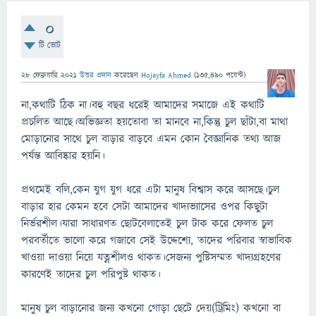
0
টি ভোট
28 ফেব্রুয়ারি 2021
উত্তর প্রদান
করেছেন
Hojayfa Ahmed
(
135,490
পয়েন্ট)
না,কথাটি ঠিক না।বহু বছর ধরেই আমাদের সমাজে এই কথাটি
প্রচলিত আছে।অভিজ্ঞতা হয়তোবা তা মানবে না,কিন্তু চুল ছাঁটা,বা মাথা
মোড়ানোর সাথে চুল বাড়ার বাড়বে এমন কোন বৈজ্ঞানিক তথ্য আজ
পর্যন্ত আবিষ্কার হয়নি।
প্রথমেই বলি,কেন যুগ যুগ ধরে এটা মানুষ বিশ্বাস করে আসছে।চুল
বাড়ার হার কেমন হবে সেটা আমাদের খাদ্যভ্যাসের ওপর কিছুটা
নির্ভরশীল।যারা সাধারণত ছোটবেলাতেই চুল টাক করে ফেলত চুল
পরবর্তীতে ভালো করে গজাবে সেই উদ্দেশ্যে, তাদের পরিবার স্বাভাবিক
খাওয়া দাওয়া নিয়ে যত্নশীলও থাকত।সেজন্য পুষ্টিসম্মত খাদ্যগ্রহণের
কারণেই তাদের চুল পরিপুষ্ট থাকত।
মানুষ চুল বাড়ানোর জন্য কখনো গোড়া ছেটে দেয়(ট্রিমিং) কখনো বা