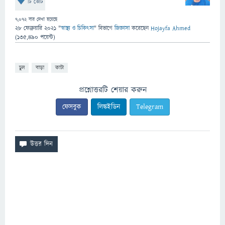
টি ভোট
7,072
বার দেখা হয়েছে
28 ফেব্রুয়ারি 2021
"
স্বাস্থ্য ও চিকিৎসা
" বিভাগে
জিজ্ঞাসা
করেছেন
Hojayfa Ahmed
(
135,490
পয়েন্ট)
চুল
বাড়া
কাটা
প্রশ্নোত্তরটি শেয়ার করুন
ফেসবুক
লিঙ্কইডিন
Telegram