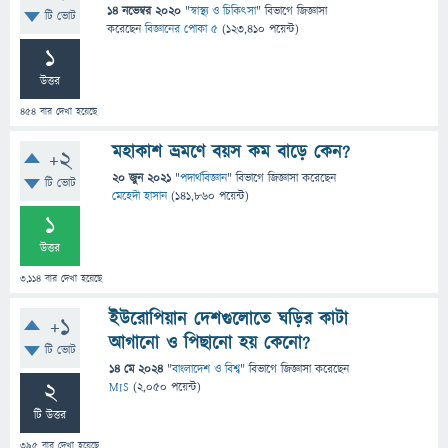
14 নভেম্বর 2020
"
স্বাস্থ্য ও চিকিৎসা
" বিভাগে
জিজ্ঞাসা
টি ভোট
করেছেন
বিজ্ঞানের পোকা ৫
(
123,410
পয়েন্ট)
1
উত্তর
454
বার দেখা হয়েছে
মহাকাশ ভ্রমণে বয়স কম বাড়ে কেন?
+2
20 জুন 2021
"
পদার্থবিজ্ঞান
" বিভাগে
জিজ্ঞাসা
করেছেন
টি ভোট
মেহেদী হাসান
(
141,860
পয়েন্ট)
1
উত্তর
3,114
বার দেখা হয়েছে
ইউরোপিয়ান দেশগুলোতে ঘড়ির কাটা
+1
আগানো ও পিছানো হয় কেনো?
টি ভোট
14 মে 2024
"
বাংলাদেশ ও বিশ্ব
" বিভাগে
জিজ্ঞাসা
করেছেন
2
MIS
(
2,050
পয়েন্ট)
টি উত্তর
395
বার দেখা হয়েছে