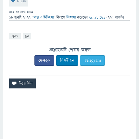
টি ভোট
402
বার দেখা হয়েছে
19 জুলাই 2022
"
স্বাস্থ্য ও চিকিৎসা
" বিভাগে
জিজ্ঞাসা
করেছেন
Arnab Das
(
220
পয়েন্ট)
পুরুষ
চুল
প্রশ্নোত্তরটি শেয়ার করুন
ফেসবুক
লিঙ্কইডিন
Telegram