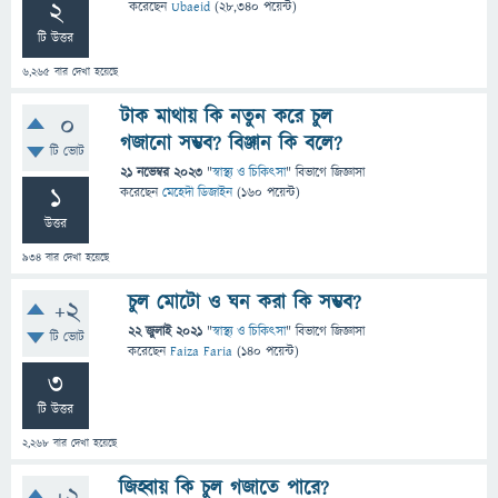
2
করেছেন
Ubaeid
(
28,340
পয়েন্ট)
টি উত্তর
6,265
বার দেখা হয়েছে
টাক মাথায় কি নতুন করে চুল
0
গজানো সম্ভব? বিঞ্জান কি বলে?
টি ভোট
21 নভেম্বর 2023
"
স্বাস্থ্য ও চিকিৎসা
" বিভাগে
জিজ্ঞাসা
1
করেছেন
মেহেদী ডিজাইন
(
160
পয়েন্ট)
উত্তর
934
বার দেখা হয়েছে
চুল মোটো ও ঘন করা কি সম্ভব?
+2
22 জুলাই 2021
"
স্বাস্থ্য ও চিকিৎসা
" বিভাগে
জিজ্ঞাসা
টি ভোট
করেছেন
Faiza Faria
(
140
পয়েন্ট)
3
টি উত্তর
2,268
বার দেখা হয়েছে
জিহ্বায় কি চুল গজাতে পারে?