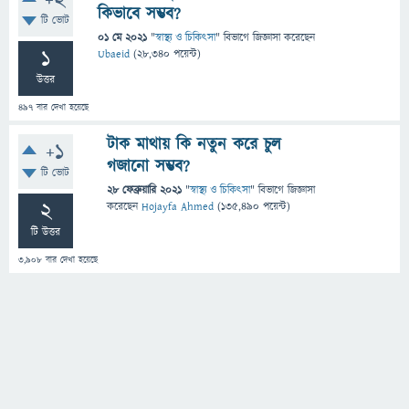
+2
কিভাবে সম্ভব?
টি ভোট
01 মে 2021
"
স্বাস্থ্য ও চিকিৎসা
" বিভাগে
জিজ্ঞাসা
করেছেন
1
Ubaeid
(
28,340
পয়েন্ট)
উত্তর
497
বার দেখা হয়েছে
টাক মাথায় কি নতুন করে চুল
+1
গজানো সম্ভব?
টি ভোট
28 ফেব্রুয়ারি 2021
"
স্বাস্থ্য ও চিকিৎসা
" বিভাগে
জিজ্ঞাসা
2
করেছেন
Hojayfa Ahmed
(
135,490
পয়েন্ট)
টি উত্তর
3,908
বার দেখা হয়েছে