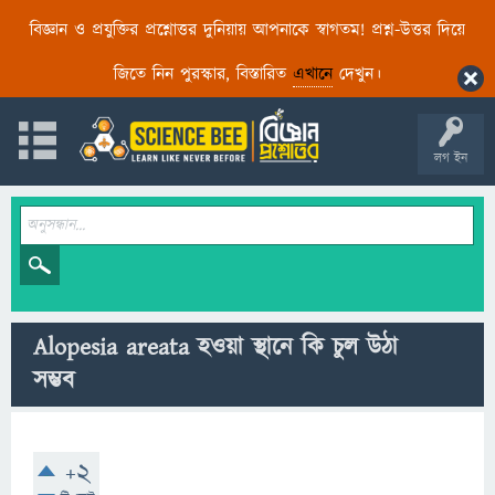
বিজ্ঞান ও প্রযুক্তির প্রশ্নোত্তর দুনিয়ায় আপনাকে স্বাগতম! প্রশ্ন-উত্তর দিয়ে
জিতে নিন পুরস্কার, বিস্তারিত
এখানে
দেখুন।
লগ ইন
Alopesia areata হওয়া স্থানে কি চুল উঠা
সম্ভব
+2