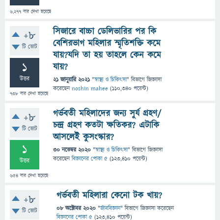
6,277
বার দেখা হয়েছে
সিজারে বাচ্চা ডেলিভারির পর কি
+8
বেশিরভাগ মহিলার স্মৃতিশক্তি কমে
টি ভোট
যায়?যদি তা হয় তাহলে কেন কমে
1
যায়?
উত্তর
21 জানুয়ারি 2021
"
স্বাস্থ্য ও চিকিৎসা
" বিভাগে
জিজ্ঞাসা
করেছেন
noshin mahee
(
110,340
পয়েন্ট)
738
বার দেখা হয়েছে
গর্ভবতী মহিলাদের জন্য সুর্য গ্রহণ/
+8
চন্দ্র গ্রহণ কতটা ক্ষতিকর? এটাকি
টি ভোট
আসলেই কুসংস্কার?
1
30 নভেম্বর 2020
"
স্বাস্থ্য ও চিকিৎসা
" বিভাগে
জিজ্ঞাসা
করেছেন
বিজ্ঞানের পোকা ৫
(
123,410
পয়েন্ট)
উত্তর
654
বার দেখা হয়েছে
গর্ভবতী মহিলারা কেনো টক খায়?
+8
08 অক্টোবর 2020
"
জীববিজ্ঞান
" বিভাগে
জিজ্ঞাসা
করেছেন
টি ভোট
বিজ্ঞানের পোকা ৫
(
123,410
পয়েন্ট)