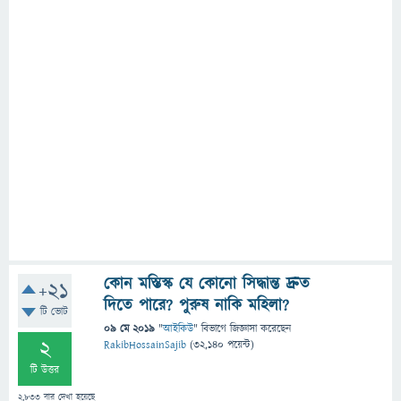
কোন মস্তিস্ক যে কোনো সিদ্ধান্ত দ্রুত
+21
দিতে পারে? পুরুষ নাকি মহিলা?
টি ভোট
09 মে 2019
"
আইকিউ
" বিভাগে
জিজ্ঞাসা
করেছেন
2
RakibHossainSajib
(
32,140
পয়েন্ট)
টি উত্তর
2,833
বার দেখা হয়েছে