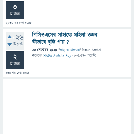
3
টি উত্তর
2,238
বার দেখা হয়েছে
পিসিওএসের সাহায্যে মহিলা ওজন
+26
কীভাবে বৃদ্ধি পায় ?
টি ভোট
26 সেপ্টেম্বর 2020
"
স্বাস্থ্য ও চিকিৎসা
" বিভাগে
জিজ্ঞাসা
2
করেছেন
HABA Audrita Roy
(
105,570
পয়েন্ট)
টি উত্তর
434
বার দেখা হয়েছে