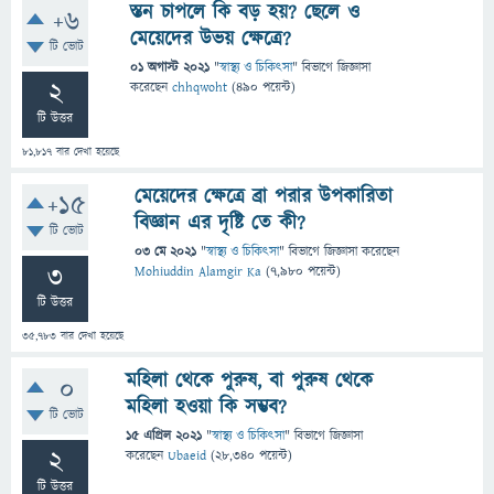
স্তন চাপলে কি বড় হয়? ছেলে ও
+6
মেয়েদের উভয় ক্ষেত্রে?
টি ভোট
01 অগাস্ট 2021
"
স্বাস্থ্য ও চিকিৎসা
" বিভাগে
জিজ্ঞাসা
2
করেছেন
chhqwoht
(
490
পয়েন্ট)
টি উত্তর
81,817
বার দেখা হয়েছে
মেয়েদের ক্ষেত্রে ব্রা পরার উপকারিতা
+15
বিজ্ঞান এর দৃষ্টি তে কী?
টি ভোট
03 মে 2021
"
স্বাস্থ্য ও চিকিৎসা
" বিভাগে
জিজ্ঞাসা
করেছেন
3
Mohiuddin Alamgir Ka
(
7,980
পয়েন্ট)
টি উত্তর
35,783
বার দেখা হয়েছে
মহিলা থেকে পুরুষ, বা পুরুষ থেকে
0
মহিলা হওয়া কি সম্ভব?
টি ভোট
15 এপ্রিল 2021
"
স্বাস্থ্য ও চিকিৎসা
" বিভাগে
জিজ্ঞাসা
2
করেছেন
Ubaeid
(
28,340
পয়েন্ট)
টি উত্তর