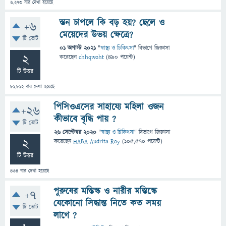
6,273
বার দেখা হয়েছে
স্তন চাপলে কি বড় হয়? ছেলে ও
+6
মেয়েদের উভয় ক্ষেত্রে?
টি ভোট
01 অগাস্ট 2021
"
স্বাস্থ্য ও চিকিৎসা
" বিভাগে
জিজ্ঞাসা
2
করেছেন
chhqwoht
(
490
পয়েন্ট)
টি উত্তর
81,812
বার দেখা হয়েছে
পিসিওএসের সাহায্যে মহিলা ওজন
+26
কীভাবে বৃদ্ধি পায় ?
টি ভোট
26 সেপ্টেম্বর 2020
"
স্বাস্থ্য ও চিকিৎসা
" বিভাগে
জিজ্ঞাসা
2
করেছেন
HABA Audrita Roy
(
105,570
পয়েন্ট)
টি উত্তর
434
বার দেখা হয়েছে
পুরুষের মস্তিস্ক ও নারীর মস্তিস্কে
+7
যেকোনো সিদ্ধান্ত নিতে কত সময়
টি ভোট
লাগে ?