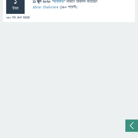
1
11 জুন 2020
"
আইকিউ
" বিভাগে
জিজ্ঞাসা
করেছেন
Abrar Shahriare
(
190
পয়েন্ট)
উত্তর
747
বার দেখা হয়েছে