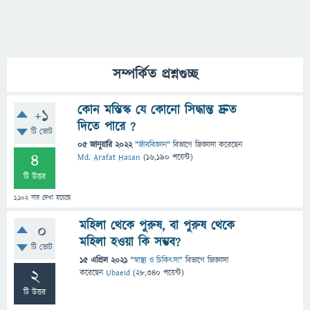
সম্পর্কিত প্রশ্নগুচ্ছ
কোন মস্তিস্ক যে কোনো সিদ্ধান্ত দ্রুত
+1
দিতে পারে ?
টি ভোট
05 জানুয়ারি 2022
"
জীববিজ্ঞান
" বিভাগে
জিজ্ঞাসা
করেছেন
4
Md. Arafat Hasan
(
16,190
পয়েন্ট)
টি উত্তর
1,102
বার দেখা হয়েছে
মহিলা থেকে পুরুষ, বা পুরুষ থেকে
0
মহিলা হওয়া কি সম্ভব?
টি ভোট
15 এপ্রিল 2021
"
স্বাস্থ্য ও চিকিৎসা
" বিভাগে
জিজ্ঞাসা
2
করেছেন
Ubaeid
(
28,340
পয়েন্ট)
টি উত্তর