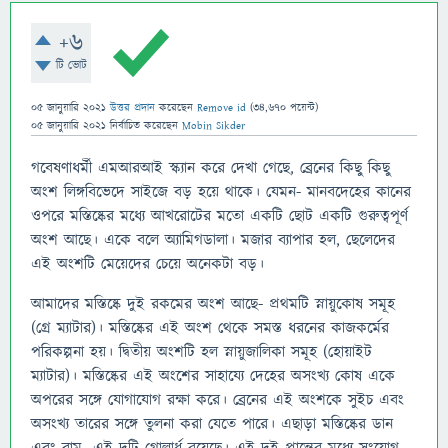
+6
টি ভোট
05 জানুয়ারি 2021
উত্তর প্রদান
করেছেন
Remove id
(
34,670
পয়েন্ট)
05 জানুয়ারি 2021
নির্বাচিত
করেছেন
Mobin Sikder
গবেষণাধর্মী এমআরআই স্ক্যান করে দেখা গেছে, ব্রেনের কিছু কিছু
অংশ লিঙ্গবিভেদে সাইজে বড় হয়ে থাকে। যেমন- মানবদেহের কানের
ওপরে মস্তিষ্কের মধ্যে আখরোটের মতো একটি ছোট একটি গুরুত্বপূর্ণ
অংশ আছে। একে বলে অ্যামিগডালা। মজার ব্যাপার হল, ছেলেদের
এই অংশটি মেয়েদের চেয়ে অনেকটা বড়।
আমাদের মস্তিষ্কে দুই রকমের অংশ আছে- প্রথমটি স্নায়ুকোষ সমূহ
(গ্রে ম্যাটার)। মস্তিষ্কের এই অংশ থেকে সমস্ত ধরনের কাজকর্মের
পরিকল্পনা হয়। দ্বিতীয় অংশটি হল স্নায়ুজালিকা সমূহ (হোয়াইট
ম্যাটার)। মস্তিষ্কের এই অংশের সাহায্যে দেহের অসংখ্য কোষ একে
অপরের সঙ্গে যোগাযোগ রক্ষা করে। ব্রেনের এই অংশকে সুইচ এবং
অসংখ্য তারের সঙ্গে তুলনা করা যেতে পারে। এছাড়া মস্তিষ্কের ডান