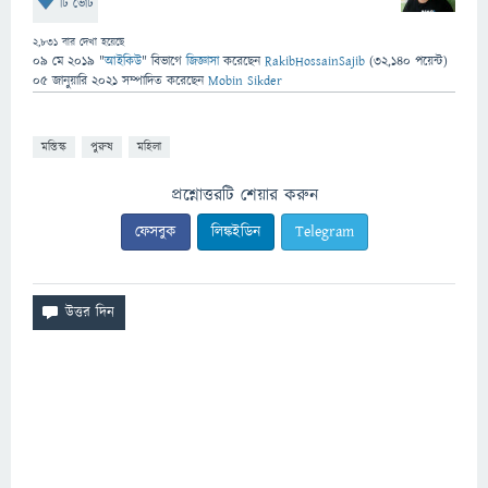
টি ভোট
2,831
বার দেখা হয়েছে
09 মে 2019
"
আইকিউ
" বিভাগে
জিজ্ঞাসা
করেছেন
RakibHossainSajib
(
32,140
পয়েন্ট)
05 জানুয়ারি 2021
সম্পাদিত
করেছেন
Mobin Sikder
মস্তিস্ক
পুরুষ
মহিলা
প্রশ্নোত্তরটি শেয়ার করুন
ফেসবুক
লিঙ্কইডিন
Telegram