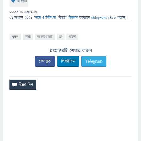
টি ভোট
81,813
বার দেখা হয়েছে
01 অগাস্ট 2021
"
স্বাস্থ্য ও চিকিৎসা
" বিভাগে
জিজ্ঞাসা
করেছেন
chhqwoht
(
490
পয়েন্ট)
পুরুষ
নারী
আন্ডারওয়্যার
ব্রা
মহিলা
প্রশ্নোত্তরটি শেয়ার করুন
ফেসবুক
লিঙ্কইডিন
Telegram