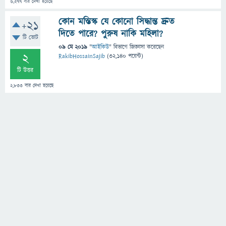
6,277
বার দেখা হয়েছে
কোন মস্তিস্ক যে কোনো সিদ্ধান্ত দ্রুত
+21
দিতে পারে? পুরুষ নাকি মহিলা?
টি ভোট
09 মে 2019
"
আইকিউ
" বিভাগে
জিজ্ঞাসা
করেছেন
2
RakibHossainSajib
(
32,140
পয়েন্ট)
টি উত্তর
2,833
বার দেখা হয়েছে