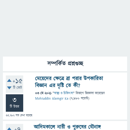
সম্পর্কিত প্রশ্নগুচ্ছ
মেয়েদের ক্ষেত্রে ব্রা পরার উপকারিতা
+15
বিজ্ঞান এর দৃষ্টি তে কী?
টি ভোট
03 মে 2021
"
স্বাস্থ্য ও চিকিৎসা
" বিভাগে
জিজ্ঞাসা
করেছেন
3
Mohiuddin Alamgir Ka
(
7,980
পয়েন্ট)
টি উত্তর
35,782
বার দেখা হয়েছে
আদিমকালে নারী ও পুরুষের যৌনাঙ্গ
+7