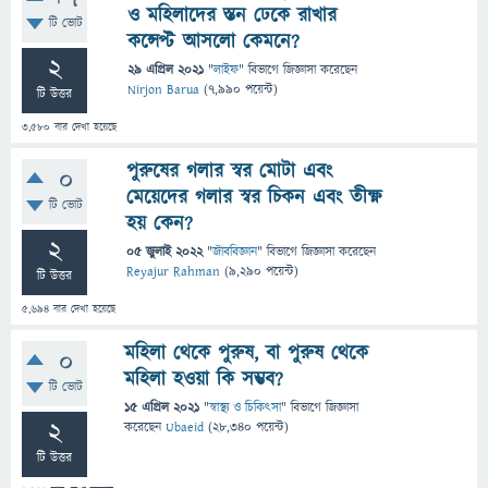
ও মহিলাদের স্তন ঢেকে রাখার
টি ভোট
কন্সেপ্ট আসলো কেমনে?
2
29 এপ্রিল 2021
"
লাইফ
" বিভাগে
জিজ্ঞাসা
করেছেন
Nirjon Barua
(
7,990
পয়েন্ট)
টি উত্তর
3,580
বার দেখা হয়েছে
পুরুষের গলার স্বর মোটা এবং
0
মেয়েদের গলার স্বর চিকন এবং তীক্ষ্ণ
টি ভোট
হয় কেন?
2
05 জুলাই 2022
"
জীববিজ্ঞান
" বিভাগে
জিজ্ঞাসা
করেছেন
Reyajur Rahman
(
9,290
পয়েন্ট)
টি উত্তর
5,694
বার দেখা হয়েছে
মহিলা থেকে পুরুষ, বা পুরুষ থেকে
0
মহিলা হওয়া কি সম্ভব?
টি ভোট
15 এপ্রিল 2021
"
স্বাস্থ্য ও চিকিৎসা
" বিভাগে
জিজ্ঞাসা
2
করেছেন
Ubaeid
(
28,340
পয়েন্ট)
টি উত্তর