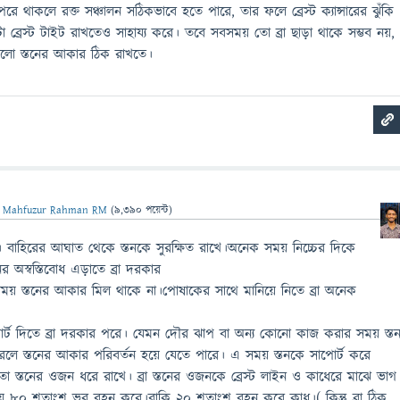
রে থাকলে রক্ত সঞ্চালন সঠিকভাবে হতে পারে, তার ফলে ব্রেস্ট ক্যান্সারের ঝুঁকি
্রেস্ট টাইট রাখতেও সাহায্য করে। তবে সবসময় তো ব্রা ছাড়া থাকে সম্ভব নয়,
েশ ভালো স্তনের আকার ঠিক রাখতে।
ন
Mahfuzur Rahman RM
(
9,390
পয়েন্ট)
াখে। বাহিরের আঘাত থেকে স্তনকে সুরক্ষিত রাখে।অনেক সময় নিচ্চের দিকে
অস্বস্তিবোধ এড়াতে ব্রা দরকার
য় স্তনের আকার মিল থাকে না।পোষাকের সাথে মানিয়ে নিতে ব্রা অনেক
র্ট দিতে ব্রা দরকার পরে। যেমন দৌর ঝাপ বা অন্য কোনো কাজ করার সময় স্ত
করলে স্তনের আকার পরিবর্তন হয়ে যেতে পারে। এ সময় স্তনকে সাপোর্ট করে
া স্তনের ওজন ধরে রাখে। ব্রা স্তনের ওজনকে ব্রেস্ট লাইন ও কাধেরে মাঝে ভাগ
্রায় ৮০ শতাংশ ভর বহন করে।বাকি ২০ শতাংশ বহন করে কাধ।( কিন্তু ব্রা ঠিক