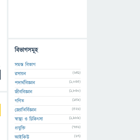
বিভাগসমূহ
সমস্ত বিভাগ
(641)
রসায়ন
(1,035)
পদার্থবিজ্ঞান
(1,830)
জীববিজ্ঞান
(159)
গণিত
(526)
জ্যোতির্বিজ্ঞান
(1,989)
স্বাস্থ্য ও চিকিৎসা
(736)
প্রযুক্তি
(67)
আইকিউ