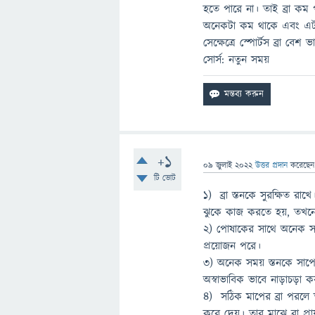
হতে পারে না। তাই ব্রা কম প
অনেকটা কম থাকে এবং এটা ব
সেক্ষেত্রে স্পোর্টস ব্রা ব
সোর্স: নতুন সময়
+1
09 জুলাই 2022
উত্তর প্রদান
করেছে
টি ভোট
১) ব্রা স্তনকে সুরক্ষিত র
ঝুকে কাজ করতে হয়, তখনের 
২) পোষাকের সাথে অনেক সম
প্রয়োজন পরে।
৩) অনেক সময় স্তনকে সাপো
অস্বাভাবিক ভাবে নাড়াচড়া 
৪) সঠিক মাপের ব্রা পরলে ত
করে দেয়। তার মাঝে ব্রা প