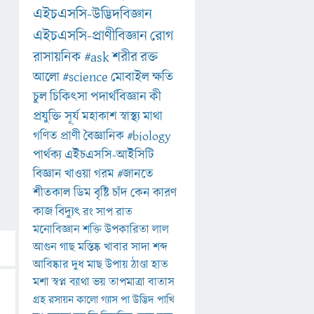
এইচএসসি-উদ্ভিদবিজ্ঞান
এইচএসসি-প্রাণীবিজ্ঞান
রোগ
রাসায়নিক
#ask
শরীর
রক্ত
আলো
#science
মোবাইল
ক্ষতি
চুল
চিকিৎসা
পদার্থবিজ্ঞান
কী
প্রযুক্তি
সূর্য
মহাকাশ
স্বাস্থ্য
মাথা
গণিত
প্রাণী
বৈজ্ঞানিক
#biology
পার্থক্য
এইচএসসি-আইসিটি
বিজ্ঞান
খাওয়া
গরম
#জানতে
শীতকাল
ডিম
বৃষ্টি
চাঁদ
কেন
কারণ
কাজ
বিদ্যুৎ
রং
সাপ
রাত
মনোবিজ্ঞান
শক্তি
উপকারিতা
লাল
আগুন
গাছ
মস্তিষ্ক
খাবার
সাদা
শব্দ
আবিষ্কার
দুধ
মাছ
উপায়
ঠাণ্ডা
হাত
মশা
স্বপ্ন
ব্যাথা
ভয়
তাপমাত্রা
বাতাস
গ্রহ
রসায়ন
কালো
গ্যাস
পা
উদ্ভিদ
পাখি