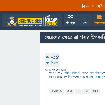
বিজ্ঞান ও প্রযুক্
বী হোম
প্রশ্ন
গরমাগরম
মেয়েদের ক্ষেত্রে ব্রা পরার উপকার
+15
টি ভোট
35,781
বার দেখা হয়েছে
03 মে 2021
"
স্বাস্থ্য ও চিকিৎসা
" বিভাগে
জিজ্ঞাসা
করেছে
03 মে 2021
সম্পাদিত
করেছেন
Mohiuddin Alamgir
আন্ডারওয়্যার
মেয়ে
ব্রা
নারী
মহিলা