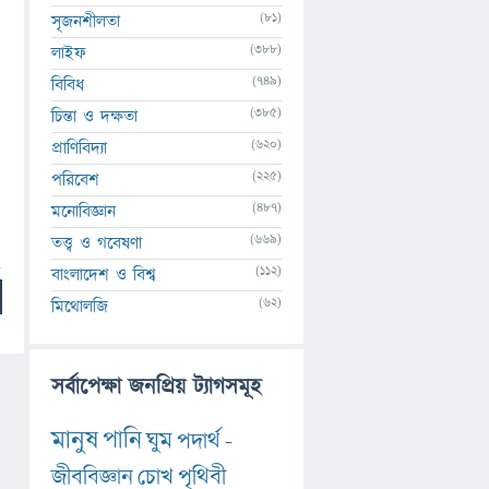
(81)
সৃজনশীলতা
(388)
লাইফ
(749)
বিবিধ
(385)
চিন্তা ও দক্ষতা
(620)
প্রাণিবিদ্যা
(225)
পরিবেশ
(487)
মনোবিজ্ঞান
(669)
তত্ত্ব ও গবেষণা
(112)
বাংলাদেশ ও বিশ্ব
(62)
মিথোলজি
সর্বাপেক্ষা জনপ্রিয় ট্যাগসমূহ
মানুষ
পানি
ঘুম
পদার্থ
-
জীববিজ্ঞান
চোখ
পৃথিবী