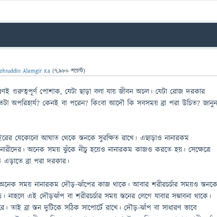
ohiuddin Alamgir Ka
(
7,980
পয়েন্ট)
ীষণই গুরুত্বপূর্ণ পোশাক, যেটা ছাড়া বলা যায় জীবন অচল। যেটা রোজ দরকার
া এতটা অপরিহার্য? কেনই বা পরেন? কিংবা আদৌ কি সবসময় ব্রা পরা উচিত? জানু
। বাইরের যেকোনো আঘাত থেকে স্তনকে সুরক্ষিত রাখে। এছাড়াও নানারকম
হয় নারীদের। অনেক সময় ঝুঁকে নীচু হয়েও নানারকম কাজও করতে হয়। সেক্ষেত্রে
তি এড়াতে ব্রা পরা দরকার।
ে: অনেক সময় নানারকম দৌড়-ঝাঁপের কাজ থাকে। আবার শরীরচর্চার সময়ও স্তনক
। নাহলে এই দৌড়ঝাঁপ বা শরীরচর্চার সময় স্তনের লেগে যাবার সম্ভাবনা থাকে।
 তাই ব্রা স্তন দুটিকে সঠিক সাপোর্টে রাখে। দৌড়-ঝাঁপ বা সাধারণ ভাবে