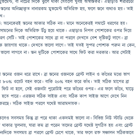
 মুভমেন্ট, বা নীচের দিকে ঝুলে থাকা যেগুলো খুবই অস্বস্তিকর। এছাড়াও শরীরচর্চা
স্তনের অনিচ্ছাকৃত নানারকম মুভমেন্ট অতিরিক্ত হয়, ফলে স্তনে ব্যথাও হয়। তাই
খে।
ে: অনেকেরই স্তনের আকার সঠিক নয়। মানে অনেকেরই লম্বাটে ধরণের হয়।
া সামনের দিকে অতিরিক্ত উঁচু হয়ে থাকে। এছাড়াও নিপল পোশাকের ওপর দিয়ে
রণ সেটি। তাই পোশাকের সাথে ব্রা না পরলে দেখতে বেশ দৃষ্টিকটু লাগে। ব্রা
িক জায়গায় থাকে। দেখতে ভালো লাগে। তাই যতই সুন্দর পোশাক পরুন না কেন,
ই ভালো লাগবে না। স্তন দুটিকে পোশাকের সাথে ফিট করা দরকার। আর সেটাই
া স্তনের ওজন ধরে রাখে। ব্রা স্তনের ওজনকে ব্রেস্ট লাইন ও কাঁধের মধ্যে ভাগ
প্রায় ৮০% ওয়েট বহন করে। বাকি ২০% বহন করে কাঁধ। তাই সঠিক মাপের ব্রা
মত ফিট না হলে, সেই ওজনটা পুরোটাই পরে কাঁধের ওপর। এর ফলে কাঁধে, ঘাড়ে
ব্যথা হতে পারে। এরজন্য সঠিক সাইজ এবং সঠিক কাপ সাইজ আগে দেখে নিন
রছে। সঠিক সাইজ পরলে যথেষ্ট আরামদায়ক।
াকলেও সবসময় কিন্তু ব্রা পরে থাকা একদমই ভালো না। বিভিন্ন নিউ স্টাডি থেকে
 থাকার তুলনায়, যারা কম ব্রা পরেন তাদের ব্রেস্ট যথেষ্ট সুগঠিত হয় এবং ব্রেস্ট
দিকে সবসময় ব্রা পরলে ব্রেস্ট চেপে থাকে, তার ফলে রক্ত সঞ্চালন সঠিকভাবে