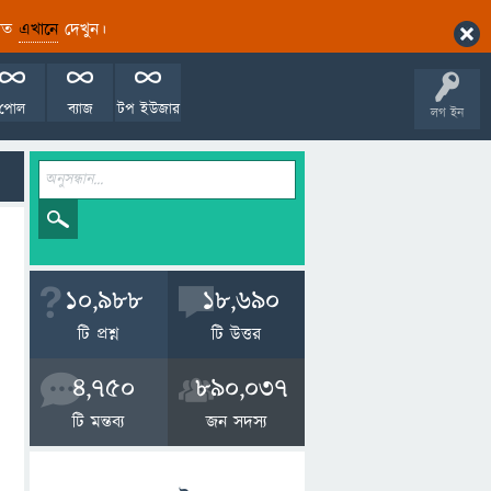
ারিত
এখানে
দেখুন।
পোল
ব্যাজ
টপ ইউজার
লগ ইন
10,988
18,690
টি প্রশ্ন
টি উত্তর
4,750
890,037
টি মন্তব্য
জন সদস্য