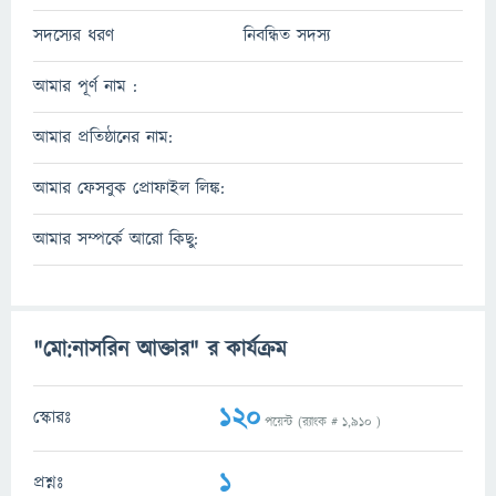
সদস্যের ধরণ
নিবন্ধিত সদস্য
আমার পূর্ণ নাম :
আমার প্রতিষ্ঠানের নাম:
আমার ফেসবুক প্রোফাইল লিঙ্ক:
আমার সম্পর্কে আরো কিছু:
"মো:নাসরিন আক্তার" র কার্যক্রম
120
স্কোরঃ
পয়েন্ট (র‌্যাংক #
1,910
)
1
প্রশ্নঃ