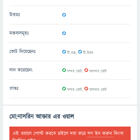
0
উত্তরঃ
0
মন্তব্যসমূহঃ
0
0
ভোট দিয়েছেনঃ
টি প্রশ্ন,
টি উত্তর
0
0
দান করেছেন:
সম্মত ভোট,
অসম্মত ভোট
0
0
প্রাপ্তঃ
সম্মত ভোট,
অসম্মত ভোট
মো:নাসরিন আক্তার এর ওয়াল
এই ওয়ালে পোস্ট করতে চাইলে দয়া করে
লগ ইন করুন
কিংবা