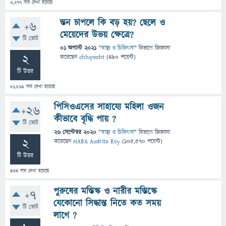
6,277
বার দেখা হয়েছে
স্তন চাপলে কি বড় হয়? ছেলে ও
+6
মেয়েদের উভয় ক্ষেত্রে?
টি ভোট
01 অগাস্ট 2021
"
স্বাস্থ্য ও চিকিৎসা
" বিভাগে
জিজ্ঞাসা
2
করেছেন
chhqwoht
(
490
পয়েন্ট)
টি উত্তর
81,819
বার দেখা হয়েছে
পিসিওএসের সাহায্যে মহিলা ওজন
+26
কীভাবে বৃদ্ধি পায় ?
টি ভোট
26 সেপ্টেম্বর 2020
"
স্বাস্থ্য ও চিকিৎসা
" বিভাগে
জিজ্ঞাসা
2
করেছেন
HABA Audrita Roy
(
105,570
পয়েন্ট)
টি উত্তর
434
বার দেখা হয়েছে
পুরুষের মস্তিস্ক ও নারীর মস্তিস্কে
+7
যেকোনো সিদ্ধান্ত নিতে কত সময়
টি ভোট
লাগে ?