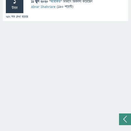
1
11 জুন 2020
"
আইকিউ
" বিভাগে
জিজ্ঞাসা
করেছেন
Abrar Shahriare
(
190
পয়েন্ট)
উত্তর
747
বার দেখা হয়েছে