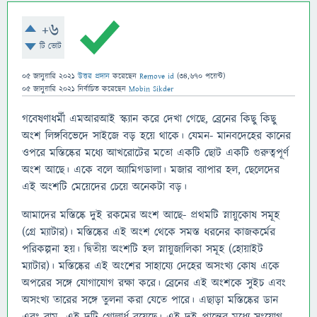
+6
টি ভোট
05 জানুয়ারি 2021
উত্তর প্রদান
করেছেন
Remove id
(
34,670
পয়েন্ট)
05 জানুয়ারি 2021
নির্বাচিত
করেছেন
Mobin Sikder
গবেষণাধর্মী এমআরআই স্ক্যান করে দেখা গেছে, ব্রেনের কিছু কিছু
অংশ লিঙ্গবিভেদে সাইজে বড় হয়ে থাকে। যেমন- মানবদেহের কানের
ওপরে মস্তিষ্কের মধ্যে আখরোটের মতো একটি ছোট একটি গুরুত্বপূর্ণ
অংশ আছে। একে বলে অ্যামিগডালা। মজার ব্যাপার হল, ছেলেদের
এই অংশটি মেয়েদের চেয়ে অনেকটা বড়।
আমাদের মস্তিষ্কে দুই রকমের অংশ আছে- প্রথমটি স্নায়ুকোষ সমূহ
(গ্রে ম্যাটার)। মস্তিষ্কের এই অংশ থেকে সমস্ত ধরনের কাজকর্মের
পরিকল্পনা হয়। দ্বিতীয় অংশটি হল স্নায়ুজালিকা সমূহ (হোয়াইট
ম্যাটার)। মস্তিষ্কের এই অংশের সাহায্যে দেহের অসংখ্য কোষ একে
অপরের সঙ্গে যোগাযোগ রক্ষা করে। ব্রেনের এই অংশকে সুইচ এবং
অসংখ্য তারের সঙ্গে তুলনা করা যেতে পারে। এছাড়া মস্তিষ্কের ডান