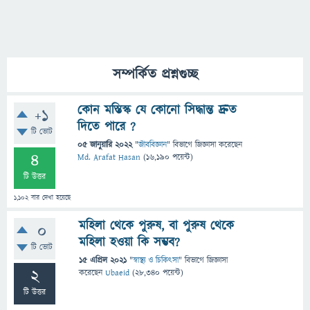
সম্পর্কিত প্রশ্নগুচ্ছ
কোন মস্তিস্ক যে কোনো সিদ্ধান্ত দ্রুত
+1
দিতে পারে ?
টি ভোট
05 জানুয়ারি 2022
"
জীববিজ্ঞান
" বিভাগে
জিজ্ঞাসা
করেছেন
4
Md. Arafat Hasan
(
16,190
পয়েন্ট)
টি উত্তর
1,102
বার দেখা হয়েছে
মহিলা থেকে পুরুষ, বা পুরুষ থেকে
0
মহিলা হওয়া কি সম্ভব?
টি ভোট
15 এপ্রিল 2021
"
স্বাস্থ্য ও চিকিৎসা
" বিভাগে
জিজ্ঞাসা
2
করেছেন
Ubaeid
(
28,340
পয়েন্ট)
টি উত্তর