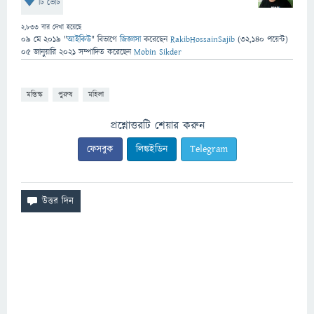
টি ভোট
2,833
বার দেখা হয়েছে
09 মে 2019
"
আইকিউ
" বিভাগে
জিজ্ঞাসা
করেছেন
RakibHossainSajib
(
32,140
পয়েন্ট)
05 জানুয়ারি 2021
সম্পাদিত
করেছেন
Mobin Sikder
মস্তিস্ক
পুরুষ
মহিলা
প্রশ্নোত্তরটি শেয়ার করুন
ফেসবুক
লিঙ্কইডিন
Telegram