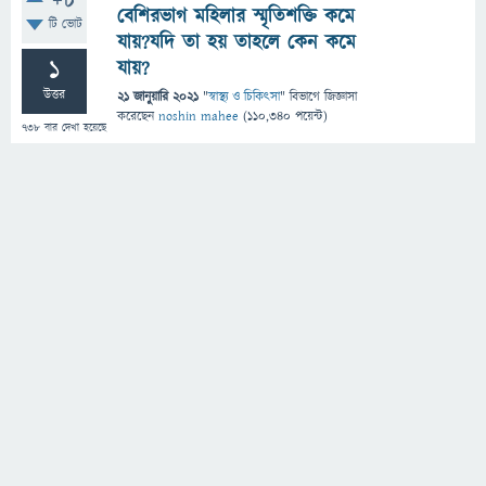
+8
বেশিরভাগ মহিলার স্মৃতিশক্তি কমে
টি ভোট
যায়?যদি তা হয় তাহলে কেন কমে
1
যায়?
উত্তর
21 জানুয়ারি 2021
"
স্বাস্থ্য ও চিকিৎসা
" বিভাগে
জিজ্ঞাসা
করেছেন
noshin mahee
(
110,340
পয়েন্ট)
738
বার দেখা হয়েছে