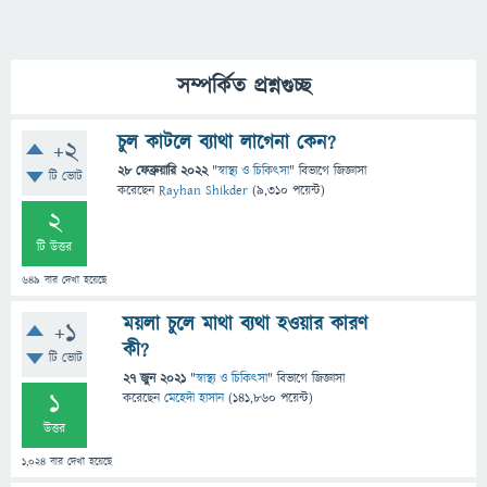
সম্পর্কিত প্রশ্নগুচ্ছ
চুল কাটলে ব্যাথা লাগেনা কেন?
+2
28 ফেব্রুয়ারি 2022
"
স্বাস্থ্য ও চিকিৎসা
" বিভাগে
জিজ্ঞাসা
টি ভোট
করেছেন
Rayhan Shikder
(
9,310
পয়েন্ট)
2
টি উত্তর
649
বার দেখা হয়েছে
ময়লা চুলে মাথা ব্যথা হওয়ার কারণ
+1
কী?
টি ভোট
27 জুন 2021
"
স্বাস্থ্য ও চিকিৎসা
" বিভাগে
জিজ্ঞাসা
1
করেছেন
মেহেদী হাসান
(
141,860
পয়েন্ট)
উত্তর
1,024
বার দেখা হয়েছে