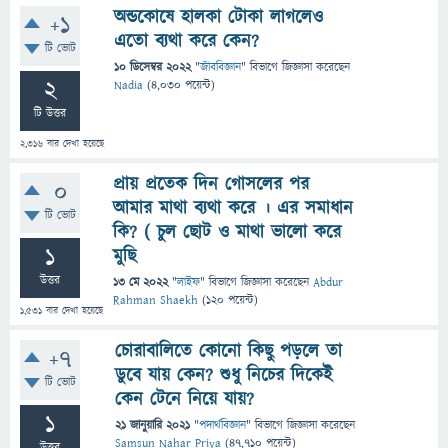
অন্ডকোষে হালকা টোকা লাগলেও
+1
এতো ব্যথা করে কেন?
টি ভোট
10 ডিসেম্বর 2022
"
জীববিজ্ঞান
" বিভাগে
জিজ্ঞাসা
করেছেন
2
Nadia
(
4,030
পয়েন্ট)
টি উত্তর
2,316
বার দেখা হয়েছে
প্রায় প্রতেক দিন গোসলের পর
0
আমার মাথা ব্যথা করে । এর সমাধান
টি ভোট
কি? ( চুল ছোট ও মাথা ভালো করে
1
মুছি
উত্তর
13 মে 2022
"
লাইফ
" বিভাগে
জিজ্ঞাসা
করেছেন
Abdur
Rahman Shaekh
(
120
পয়েন্ট)
1,531
বার দেখা হয়েছে
চোরাবালিতে কোনো কিছু পড়লে তা
+7
ডুবে যায় কেন? শুধু নিচের দিকেই
টি ভোট
কেন টেনে নিয়ে যায়?
1
21 জানুয়ারি 2021
"
পদার্থবিজ্ঞান
" বিভাগে
জিজ্ঞাসা
করেছেন
Samsun Nahar Priya
(
47,710
পয়েন্ট)
উত্তর