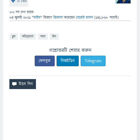
টি ভোট
601
বার দেখা হয়েছে
04 জুলাই 2021
"
লাইফ
" বিভাগে
জিজ্ঞাসা
করেছেন
মেহেদী হাসান
(
141,860
পয়েন্ট)
চুল
আঁচড়ানো
ব্যথা
টান
প্রশ্নোত্তরটি শেয়ার করুন
ফেসবুক
লিঙ্কইডিন
Telegram