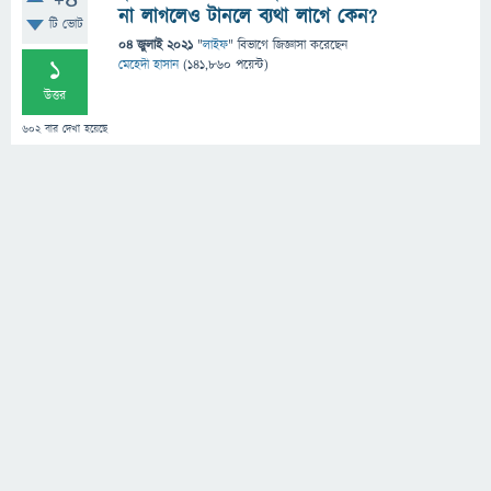
+4
না লাগলেও টানলে ব্যথা লাগে কেন?
টি ভোট
04 জুলাই 2021
"
লাইফ
" বিভাগে
জিজ্ঞাসা
করেছেন
1
মেহেদী হাসান
(
141,860
পয়েন্ট)
উত্তর
602
বার দেখা হয়েছে