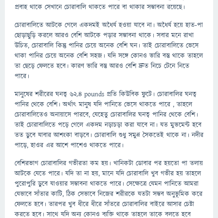
প্রবাহ থাকে সেখানে চোরাবালি থাকতে পারে বা থাকার সম্ভাবনা রয়েছে।
চোরাবালিতে আটকে গেলে একদমই অধৈর্য হওয়া যাবে না। অধৈর্য হয়ে হাত-পা
ছোড়াছুড়ি করলে আরও বেশি আটকে পড়ার সম্ভাবনা থাকে। সবার মনে রাখা
উচিত, চোরাবালি কিন্তু পানির চেয়ে অনেক বেশি ঘন। তাই চোরাবালিতে ভেসে
থাকা পানির চেয়ে অনেক বেশি সহজ। যদি সঙ্গে কোনও ভারি বস্তু থাকে তাহলে
তা ছেড়ে ফেলতে হবে। কারণ ভারি বস্তু আরও বেশি দ্রুত নিচে টেনে নিতে
পারে।
মানুষের শরীরের ঘনত্ব 62.4 pounds প্রতি কিউবিক ফুটে। চোরাবালির ঘনত্ব
পানির থেকে বেশি। অর্থাৎ মানুষ যদি পানিতে ভেসে থাকতে পারে , তাহলে
চোরাবালিতেও অনায়াসে পারবে, যেহেতু চোরাবালির ঘনত্ব পানির থেকে বেশি।
তাই চোরাবালিতে পড়ে গেলে একদম নড়াচড়া করা যাবে না। যত মুভমেন্ট হবে
তত ডুবে যাবার আশংকা বাড়বে। চোরাবালি শুধু সমুদ্র সৈকতেই থাকে না। নদীর
পাড়ে, হাওর এর আশে পাশেও থাকতে পারে।
বেশিরভাগ চোরাবালির গভীরতা কম হয়। খানিকটা ডোবার পর হয়তো পা তলায়
আটকে যেতে পারে। যদি তা না হয়, মানে যদি চোরাবালি খুব গভীর হয় তাহলে
পুরোপুরি ডুবে যাওয়ার সম্ভাবনা থাকতে পারে। সেক্ষেত্রে যেমন পানিতে আমরা
যেভাবে সাঁতার কাটি, ঠিক সেভাবে নিজের শরীরকে যতটা সম্ভব অনুভূমিক করে
ফেলতে হবে। তারপর খুব ধীরে ধীরে সাঁতরে চোরাবালির বাইরে আসার চেষ্টা
করতে হবে। সাথে যদি অন্য কোনও ব্যক্তি থাকে তাহলে তাকে বলতে হবে