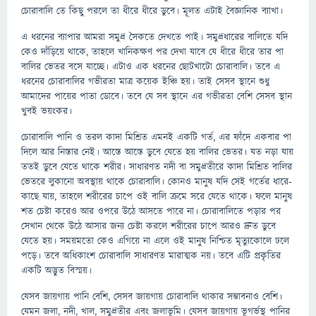
চোরাবালি তে কিছু পরলে তা ধীরে ধীরে ডুবে। মূলত এটাই বৈজ্ঞানিক ব্যাখা।
এ ধরনের ব্যাপার আমরা সমুদ্র সৈকতে দেখতে পাই। সমুদ্রধারের বালিতে যদি
কেও দাঁড়িয়ে থাকে, তাহলে খানিকক্ষণ পর দেখা যাবে যে ধীরে ধীরে তার পা
বালির ভেতর বসে যাচ্ছে। এটাও এক ধরনের ছোটখাটো চোরাবালি। তবে এ
ধরনের চোরাবালির গভীরতা মাত্র কয়েক ইঞ্চি হয়। তাই সেসব স্থানে শুধু
আমাদের পায়ের পাতা ডোবে। তবে যে সব স্থানে এর গভীরতা বেশি সেসব স্থান
খুবই ভয়ংকর।
চোরাবালি পানি ও তরল কাদা মিশ্রিত এমনই একটি গর্ত, এর ফাঁদে একবার পা
দিলে আর নিস্তার নেই। আস্তে আস্তে ডুবে যেতে হয় বালির ভেতর। যত নড়া যায়
ততই ডুবে যেতে থাকে শরীর। সাধারণত নদী বা সমুদ্রতীরে কাদা মিশ্রিত বালির
ভেতরে লুকানো অবস্থায় থাকে চোরাবালি। কোনও মানুষ যদি সেই গর্তের ধারে-
কাছে যায়, তাহলে শরীরের চাপে ওই বালি ক্রমে সরে যেতে থাকে। ফলে মানুষ
শত চেষ্টা করেও আর ওপরে উঠে আসতে পারে না। চোরাবালিতে পড়ার পর
সেখান থেকে উঠে আসার জন্য চেষ্টা করলে শরীরের চাপে আরও দ্রুত ডুবে
যেতে হয়। সময়মতো কেও এগিয়ে না এলে ওই মানুষ নিশ্চিত মৃত্যুকোলে ঢলে
পড়ে। তবে অধিকাংশ চোরাবালি সাধারণত মারাত্মক নয়। তবে এটি প্রকৃতির
একটি অদ্ভুত বিস্ময়।
যেসব জায়গায় পানি বেশি, সেসব জায়গায় চোরাবালি থাকার সম্ভাবনাও বেশি।
যেমন জলা, নদী, খাল, সমুদ্রতীর এবং জলাভূমি। যেসব জায়গায় ভূগর্ভস্থ পানির