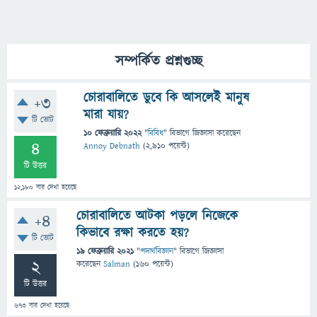
সম্পর্কিত প্রশ্নগুচ্ছ
চোরাবালিতে ডুবে কি আসলেই মানুষ
+3
মারা যায়?
টি ভোট
10 ফেব্রুয়ারি 2022
"
বিবিধ
" বিভাগে
জিজ্ঞাসা
করেছেন
4
Annoy Debnath
(
2,910
পয়েন্ট)
টি উত্তর
12,180
বার দেখা হয়েছে
চোরাবালিতে আটকা পড়লে নিজেকে
+4
কিভাবে রক্ষা করতে হয়?
টি ভোট
19 ফেব্রুয়ারি 2021
"
পদার্থবিজ্ঞান
" বিভাগে
জিজ্ঞাসা
2
করেছেন
Salman
(
160
পয়েন্ট)
টি উত্তর
673
বার দেখা হয়েছে