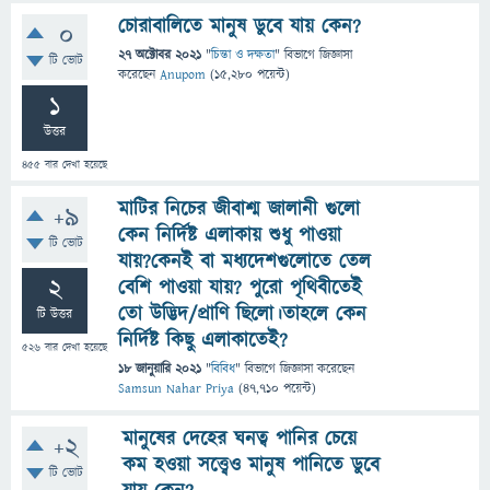
চোরাবালিতে মানুষ ডুবে যায় কেন?
0
27 অক্টোবর 2021
"
চিন্তা ও দক্ষতা
" বিভাগে
জিজ্ঞাসা
টি ভোট
করেছেন
Anupom
(
15,280
পয়েন্ট)
1
উত্তর
455
বার দেখা হয়েছে
মাটির নিচের জীবাশ্ম জালানী গুলো
+9
কেন নির্দিষ্ট এলাকায় শুধু পাওয়া
টি ভোট
যায়?কেনই বা মধ্যদেশগুলোতে তেল
2
বেশি পাওয়া যায়? পুরো পৃথিবীতেই
তো উদ্ভিদ/প্রাণি ছিলো।তাহলে কেন
টি উত্তর
নির্দিষ্ট কিছু এলাকাতেই?
526
বার দেখা হয়েছে
18 জানুয়ারি 2021
"
বিবিধ
" বিভাগে
জিজ্ঞাসা
করেছেন
Samsun Nahar Priya
(
47,710
পয়েন্ট)
মানুষের দেহের ঘনত্ব পানির চেয়ে
+2
কম হওয়া সত্ত্বেও মানুষ পানিতে ডুবে
টি ভোট