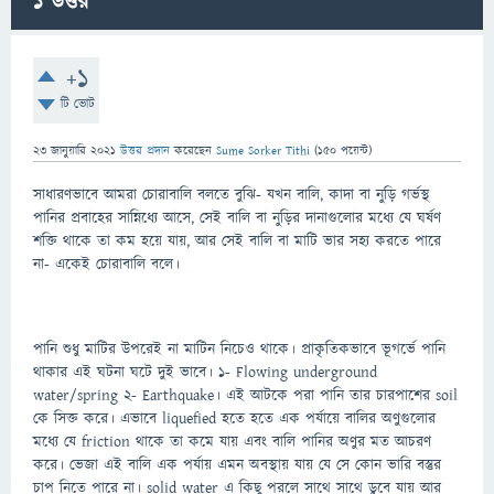
1
উত্তর
+1
টি ভোট
23 জানুয়ারি 2021
উত্তর প্রদান
করেছেন
Sume Sorker Tithi
(
150
পয়েন্ট)
সাধারণভাবে আমরা চোরাবালি বলতে বুঝি- যখন বালি, কাদা বা নুড়ি গর্ভস্থ
পানির প্রবাহের সান্নিধ্যে আসে, সেই বালি বা নুড়ির দানাগুলোর মধ্যে যে ঘর্ষণ
শক্তি থাকে তা কম হয়ে যায়, আর সেই বালি বা মাটি ভার সহ্য করতে পারে
না- একেই চোরাবালি বলে।
পানি শুধু মাটির উপরেই না মাটিন নিচেও থাকে। প্রাকৃতিকভাবে ভূগর্ভে পানি
থাকার এই ঘটনা ঘটে দুই ভাবে। ১- Flowing underground
water/spring ২- Earthquake। এই আটকে পরা পানি তার চারপাশের soil
কে সিক্ত করে। এভাবে liquefied হতে হতে এক পর্যায়ে বালির অণুগুলোর
মধ্যে যে friction থাকে তা কমে যায় এবং বালি পানির অণুর মত আচরণ
করে। ভেজা এই বালি এক পর্যায় এমন অবস্থায় যায় যে সে কোন ভারি বস্তুর
চাপ নিতে পারে না। solid water এ কিছু পরলে সাথে সাথে ডুবে যায় আর