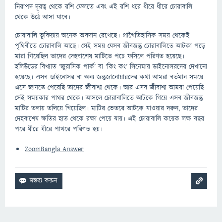
নিরাপদ দূরত্ব থেকে রশি ফেলতে এবং এই রশি ধরে ধীরে ধীরে চোরাবালি
থেকে উঠে আসা যাবে।
চোরাবালি ভূবিদ্যায় অনেক অবদান রেখেছে। প্রাগৈতিহাসিক সময় থেকেই
পৃথিবীতে চোরাবালি আছে। সেই সময় যেসব জীবজন্তু চোরাবালিতে আটকা পড়ে
মারা গিয়েছিল তাদের দেহবাশেষ মাটিতে পচে ফসিলে পরিণত হয়েছে।
হলিউডের বিখ্যাত ‘জুরাসিক পার্ক’ বা ‘কিং কং’ সিনেমায় ডাইনোসরদের দেখানো
হয়েছে। এসব ডাইনোসর বা অন্য জন্তুজানোয়ারদের কথা আমরা বর্তমান সময়ে
এসে জানতে পেরেছি তাদের জীবাশ্ম থেকে। আর এসব জীবাশ্ম আমরা পেয়েছি
সেই সময়কার পাথর থেকে। আসলে চোরাবালিতে আটকে গিয়ে এসব জীবজন্তু
মাটির তলায় তলিয়ে গিয়েছিল। মাটির ভেতরে আটকে যাওয়ার দরুন, তাদের
দেহবাশেষ ক্ষতির হাত থেকে রক্ষা পেয়ে যায়। এই চোরাবালি কয়েক লক্ষ বছর
পরে ধীরে ধীরে পাথরে পরিণত হয়।
ZoomBangla Answer