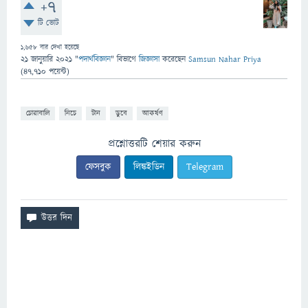
+7
টি ভোট
1,658
বার দেখা হয়েছে
21 জানুয়ারি 2021
"
পদার্থবিজ্ঞান
" বিভাগে
জিজ্ঞাসা
করেছেন
Samsun Nahar Priya
(
47,710
পয়েন্ট)
চোরাবালি
নিচে
টান
ডুবে
আকর্ষণ
প্রশ্নোত্তরটি শেয়ার করুন
ফেসবুক
লিঙ্কইডিন
Telegram