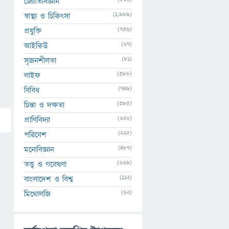
জ্যোতির্বিজ্ঞান
(1,989)
স্বাস্থ্য ও চিকিৎসা
(736)
প্রযুক্তি
(67)
আইকিউ
(81)
সৃজনশীলতা
(388)
লাইফ
(749)
বিবিধ
(385)
চিন্তা ও দক্ষতা
(620)
প্রাণিবিদ্যা
(225)
পরিবেশ
(487)
মনোবিজ্ঞান
(669)
তত্ত্ব ও গবেষণা
(112)
বাংলাদেশ ও বিশ্ব
(62)
মিথোলজি