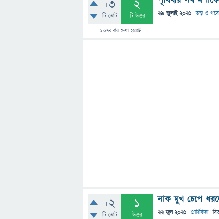
পৃথিবীর সব মশাক
+3
2
29 জুলাই 2021
"
তত্ত্ব ও গব
টি ভোট
টি উত্তর
1,074
বার দেখা হয়েছে
নাক মুখ চেপে ধরল
+2
1
22 জুন 2021
"
প্রাণিবিদ্যা
" বি
টি ভোট
উত্তর