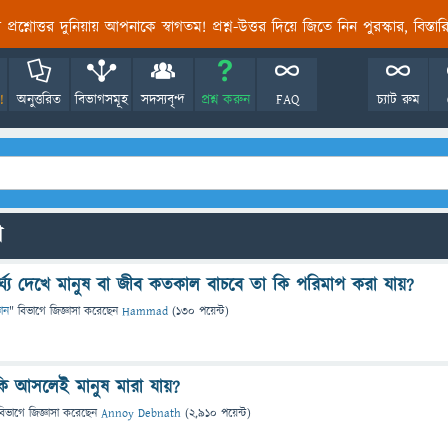
তির প্রশ্নোত্তর দুনিয়ায় আপনাকে স্বাগতম! প্রশ্ন-উত্তর দিয়ে জিতে নিন পুরস্কার, বিস্ত
!
অনুত্তরিত
বিভাগসমূহ
সদস্যবৃন্দ
প্রশ্ন করুন
FAQ
চ্যাট রুম
ো
্ঘ্য দেখে মানুষ বা জীব কতকাল বাচবে তা কি পরিমাপ করা যায়?
ঞান
" বিভাগে
জিজ্ঞাসা
করেছেন
Hammad
(
130
পয়েন্ট)
কি আসলেই মানুষ মারা যায়?
বিভাগে
জিজ্ঞাসা
করেছেন
Annoy Debnath
(
2,910
পয়েন্ট)