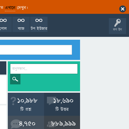
ারিত
এখানে
দেখুন।
পোল
ব্যাজ
টপ ইউজার
লগ ইন
10,988
18,690
টি প্রশ্ন
টি উত্তর
4,750
889,999