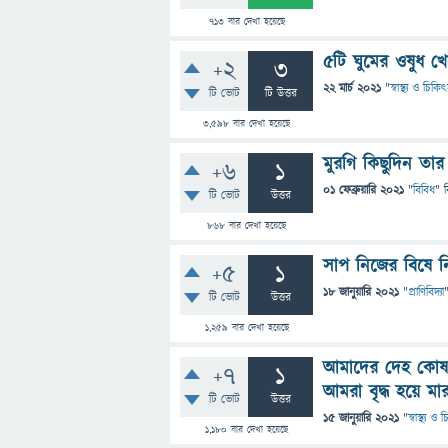
713
বার দেখা হয়েছে
৫টি ঘুমের ওষুধ খে
+2
3
22 মার্চ 2021
"
স্বাস্থ্য ও চিকি
টি ভোট
টি উত্তর
3,598
বার দেখা হয়েছে
মুরগি কিছুদিন তার
+6
1
01 ফেব্রুয়ারি 2021
"
বিবিধ
" 
টি ভোট
উত্তর
868
বার দেখা হয়েছে
সাপ নিজের বিষে ন
+5
1
18 জানুয়ারি 2021
"
প্রাণিবিদ্যা
টি ভোট
উত্তর
1,259
বার দেখা হয়েছে
আমাদের দেহ কোষ 
+7
1
আমরা বৃদ্ধ হয়ে মা
টি ভোট
উত্তর
15 জানুয়ারি 2021
"
স্বাস্থ্য ও
1,180
বার দেখা হয়েছে