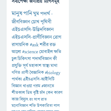
সর্বাপেক্ষা জনপ্রিয় ট্যাগসমূহ
মানুষ
পানি
ঘুম
পদার্থ
-
জীববিজ্ঞান
চোখ
পৃথিবী
এইচএসসি-উদ্ভিদবিজ্ঞান
এইচএসসি-প্রাণীবিজ্ঞান
রোগ
রাসায়নিক
#ask
শরীর
রক্ত
আলো
#science
মোবাইল
ক্ষতি
চুল
চিকিৎসা
পদার্থবিজ্ঞান
কী
প্রযুক্তি
সূর্য
মহাকাশ
স্বাস্থ্য
মাথা
গণিত
প্রাণী
বৈজ্ঞানিক
#biology
পার্থক্য
এইচএসসি-আইসিটি
বিজ্ঞান
খাওয়া
গরম
#জানতে
শীতকাল
ডিম
বৃষ্টি
চাঁদ
কেন
কারণ
কাজ
বিদ্যুৎ
রং
সাপ
রাত
মনোবিজ্ঞান
শক্তি
উপকারিতা
লাল