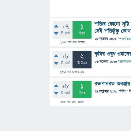
শক্তির কোনো সৃষ্ট
+7
1
সেই শক্তিটুকু কোথ
টি ভোট
উত্তর
28 নভেম্বর 2020
"
পদার্থবিজ্ঞ
1,705
বার দেখা হয়েছে
কৃমির ওষুধ ৩মাসে
+8
2
03 নভেম্বর 2020
"
জীববিজ্ঞা
টি ভোট
টি উত্তর
1,581
বার দেখা হয়েছে
রক্তপানরত অবস্থায়
+8
1
27 অক্টোবর 2020
"
বিবিধ
" ব
টি ভোট
উত্তর
558
বার দেখা হয়েছে