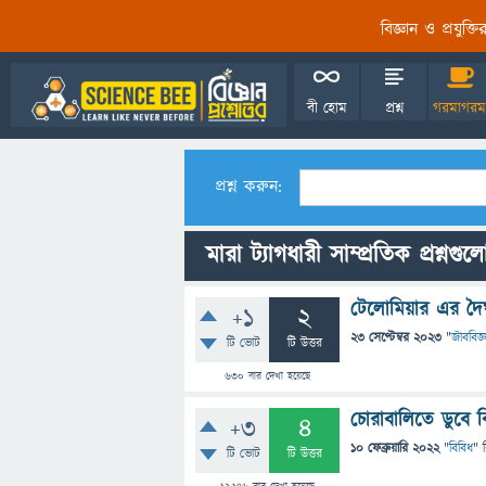
বিজ্ঞান ও প্রযুক্
বী হোম
প্রশ্ন
গরমাগরম
প্রশ্ন করুন:
মারা ট্যাগধারী সাম্প্রতিক প্রশ্নগুল
টেলোমিয়ার এর দৈর
+1
2
23 সেপ্টেম্বর 2023
"
জীববিজ্
টি ভোট
টি উত্তর
630
বার দেখা হয়েছে
চোরাবালিতে ডুবে 
+3
4
10 ফেব্রুয়ারি 2022
"
বিবিধ
" 
টি ভোট
টি উত্তর