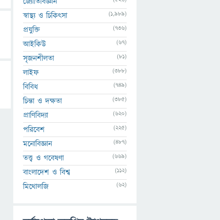
জ্যোতির্বিজ্ঞান
(1,989)
স্বাস্থ্য ও চিকিৎসা
(736)
প্রযুক্তি
(67)
আইকিউ
(81)
সৃজনশীলতা
(388)
লাইফ
(749)
বিবিধ
(385)
চিন্তা ও দক্ষতা
(620)
প্রাণিবিদ্যা
(225)
পরিবেশ
(487)
মনোবিজ্ঞান
(669)
তত্ত্ব ও গবেষণা
(112)
বাংলাদেশ ও বিশ্ব
(62)
মিথোলজি