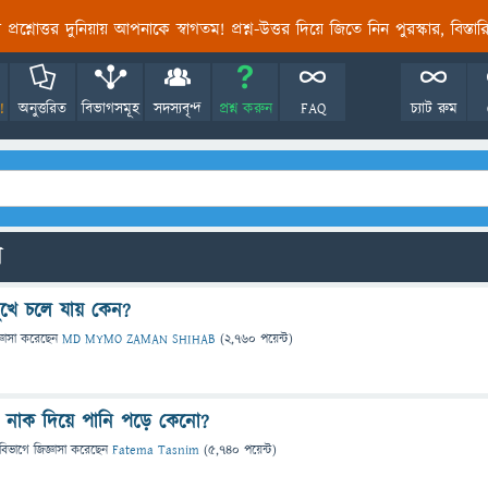
তির প্রশ্নোত্তর দুনিয়ায় আপনাকে স্বাগতম! প্রশ্ন-উত্তর দিয়ে জিতে নিন পুরস্কার, বিস্ত
!
অনুত্তরিত
বিভাগসমূহ
সদস্যবৃন্দ
প্রশ্ন করুন
FAQ
চ্যাট রুম
ো
মুখে চলে যায় কেন?
্ঞাসা
করেছেন
MD MYMO ZAMAN SHIHAB
(
2,760
পয়েন্ট)
নাক দিয়ে পানি পড়ে কেনো?
বিভাগে
জিজ্ঞাসা
করেছেন
Fatema Tasnim
(
5,740
পয়েন্ট)