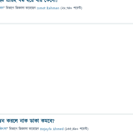
্র প্রায়ই বন্ধ হয়ে যায় কেনো?
্ঞান
" বিভাগে
জিজ্ঞাসা
করেছেন
Ismot Rahman
(
28,740
পয়েন্ট)
্বন করলে নাক ডাকা কমবে?
চিকিৎসা
" বিভাগে
জিজ্ঞাসা
করেছেন
Hojayfa Ahmed
(
135,490
পয়েন্ট)