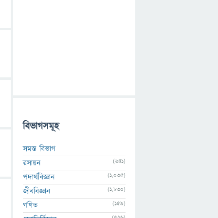
বিভাগসমূহ
সমস্ত বিভাগ
(641)
রসায়ন
(1,035)
পদার্থবিজ্ঞান
(1,830)
জীববিজ্ঞান
(159)
গণিত
(526)