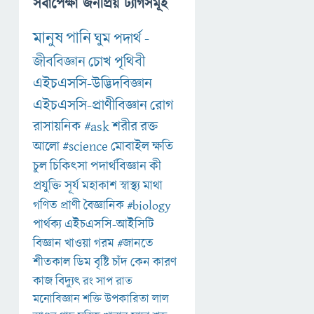
সর্বাপেক্ষা জনপ্রিয় ট্যাগসমূহ
মানুষ
পানি
ঘুম
পদার্থ
-
জীববিজ্ঞান
চোখ
পৃথিবী
এইচএসসি-উদ্ভিদবিজ্ঞান
এইচএসসি-প্রাণীবিজ্ঞান
রোগ
রাসায়নিক
#ask
শরীর
রক্ত
আলো
#science
মোবাইল
ক্ষতি
চুল
চিকিৎসা
পদার্থবিজ্ঞান
কী
প্রযুক্তি
সূর্য
মহাকাশ
স্বাস্থ্য
মাথা
গণিত
প্রাণী
বৈজ্ঞানিক
#biology
পার্থক্য
এইচএসসি-আইসিটি
বিজ্ঞান
খাওয়া
গরম
#জানতে
শীতকাল
ডিম
বৃষ্টি
চাঁদ
কেন
কারণ
কাজ
বিদ্যুৎ
রং
সাপ
রাত
মনোবিজ্ঞান
শক্তি
উপকারিতা
লাল