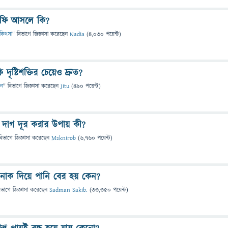
্রফি আসলে কি?
চিকিৎসা
" বিভাগে
জিজ্ঞাসা
করেছেন
Nadia
(
4,030
পয়েন্ট)
ি দৃষ্টিশক্তির চেয়েও দ্রুত?
ান
" বিভাগে
জিজ্ঞাসা
করেছেন
Jitu
(
490
পয়েন্ট)
দাগ দূর করার উপায় কী?
বিভাগে
জিজ্ঞাসা
করেছেন
Msknirob
(
6,760
পয়েন্ট)
নাক দিয়ে পানি বের হয় কেন?
িভাগে
জিজ্ঞাসা
করেছেন
Sadman Sakib.
(
33,350
পয়েন্ট)