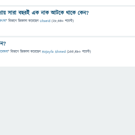
র প্রায় সারা বছরই এক নাক আটকে থাকে কেন?
িকিৎসা
" বিভাগে
জিজ্ঞাসা
করেছেন
Ubaeid
(
28,340
পয়েন্ট)
েন?
 গবেষণা
" বিভাগে
জিজ্ঞাসা
করেছেন
Hojayfa Ahmed
(
135,490
পয়েন্ট)