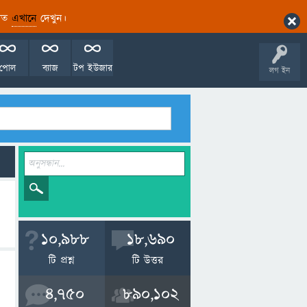
ারিত
এখানে
দেখুন।
পোল
ব্যাজ
টপ ইউজার
লগ ইন
10,988
18,690
টি প্রশ্ন
টি উত্তর
4,750
890,102