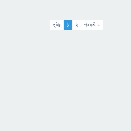
পৃষ্ঠাঃ
1
2
পরবর্তী »