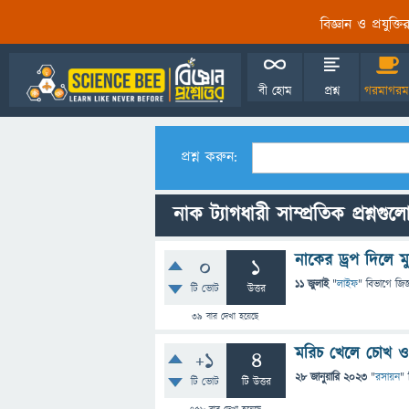
বিজ্ঞান ও প্রযুক্
বী হোম
প্রশ্ন
গরমাগরম
প্রশ্ন করুন:
নাক ট্যাগধারী সাম্প্রতিক প্রশ্নগুল
নাকের ড্রপ দিলে 
0
1
11 জুলাই
"
লাইফ
" বিভাগে
জিজ
টি ভোট
উত্তর
39
বার দেখা হয়েছে
মরিচ খেলে চোখ ও 
+1
4
28 জানুয়ারি 2023
"
রসায়ন
" 
টি ভোট
টি উত্তর