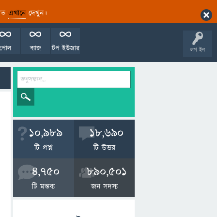
ারিত
এখানে
দেখুন।
পোল
ব্যাজ
টপ ইউজার
লগ ইন
10,989
18,690
টি প্রশ্ন
টি উত্তর
4,750
890,501
টি মন্তব্য
জন সদস্য