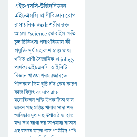
এইচএসসি-উদ্ভিদবিজ্ঞান
এইচএসসি-প্রাণীবিজ্ঞান
রোগ
রাসায়নিক
#ask
শরীর
রক্ত
আলো
#science
মোবাইল
ক্ষতি
চুল
চিকিৎসা
পদার্থবিজ্ঞান
কী
প্রযুক্তি
সূর্য
মহাকাশ
স্বাস্থ্য
মাথা
গণিত
প্রাণী
বৈজ্ঞানিক
#biology
পার্থক্য
এইচএসসি-আইসিটি
বিজ্ঞান
খাওয়া
গরম
#জানতে
শীতকাল
ডিম
বৃষ্টি
চাঁদ
কেন
কারণ
কাজ
বিদ্যুৎ
রং
সাপ
রাত
মনোবিজ্ঞান
শক্তি
উপকারিতা
লাল
আগুন
গাছ
মস্তিষ্ক
খাবার
সাদা
শব্দ
আবিষ্কার
দুধ
মাছ
উপায়
ঠাণ্ডা
হাত
মশা
স্বপ্ন
ব্যাথা
ভয়
তাপমাত্রা
বাতাস
গ্রহ
রসায়ন
কালো
গ্যাস
পা
উদ্ভিদ
পাখি