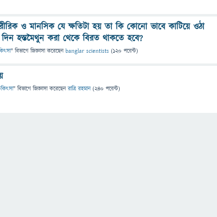
ারীরিক ও মানসিক যে ক্ষতিটা হয় তা কি কোনো ভাবে কাটিয়ে ওঠা
দিন হস্তমৈথুন করা থেকে বিরত থাকতে হবে?
চিকিৎসা
" বিভাগে
জিজ্ঞাসা
করেছেন
banglar scientists
(
120
পয়েন্ট)
য়
 চিকিৎসা
" বিভাগে
জিজ্ঞাসা
করেছেন
রাত্রি রহমান
(
240
পয়েন্ট)