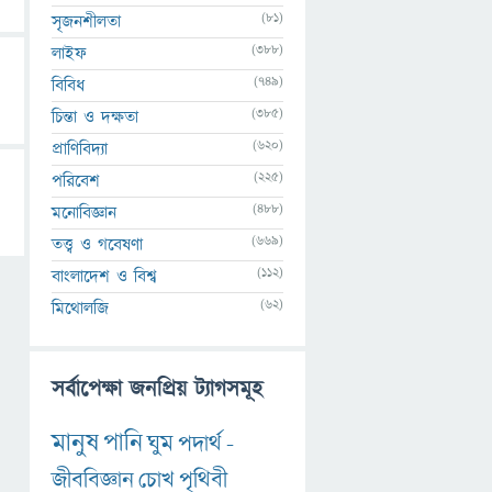
(81)
সৃজনশীলতা
(388)
লাইফ
(749)
বিবিধ
(385)
চিন্তা ও দক্ষতা
(620)
প্রাণিবিদ্যা
(225)
পরিবেশ
(488)
মনোবিজ্ঞান
(669)
তত্ত্ব ও গবেষণা
(112)
বাংলাদেশ ও বিশ্ব
(62)
মিথোলজি
সর্বাপেক্ষা জনপ্রিয় ট্যাগসমূহ
মানুষ
পানি
ঘুম
পদার্থ
-
জীববিজ্ঞান
চোখ
পৃথিবী