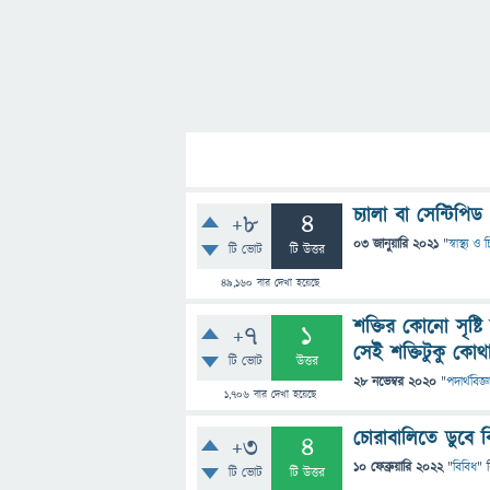
চ্যালা বা সেন্টিপ
+8
4
03 জানুয়ারি 2021
"
স্বাস্থ্য 
টি ভোট
টি উত্তর
49,160
বার দেখা হয়েছে
শক্তির কোনো সৃষ্ট
+7
1
সেই শক্তিটুকু কোথ
টি ভোট
উত্তর
28 নভেম্বর 2020
"
পদার্থবিজ্ঞ
1,706
বার দেখা হয়েছে
চোরাবালিতে ডুবে 
+3
4
10 ফেব্রুয়ারি 2022
"
বিবিধ
" 
টি ভোট
টি উত্তর