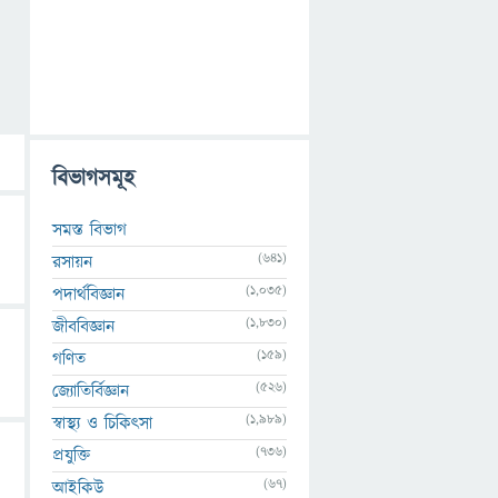
বিভাগসমূহ
সমস্ত বিভাগ
(641)
রসায়ন
(1,035)
পদার্থবিজ্ঞান
(1,830)
জীববিজ্ঞান
(159)
গণিত
(526)
জ্যোতির্বিজ্ঞান
(1,989)
স্বাস্থ্য ও চিকিৎসা
(736)
প্রযুক্তি
(67)
আইকিউ