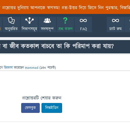
তির প্রশ্নোত্তর দুনিয়ায় আপনাকে স্বাগতম! প্রশ্ন-উত্তর দিয়ে জিতে নিন পুরস্কার, বিস্ত
!
অনুত্তরিত
বিভাগসমূহ
সদস্যবৃন্দ
প্রশ্ন করুন
FAQ
চ্যাট রুম
নুষ বা জীব কতকাল বাচবে তা কি পরিমাপ করা যায়?
াগে
জিজ্ঞাসা
করেছেন
Hammad
(
130
পয়েন্ট)
প্রশ্নোত্তরটি শেয়ার করুন
ফেসবুক
লিঙ্কইডিন