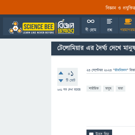
বিজ্ঞান ও প্রযুক্
বী হোম
প্রশ্ন
গরমাগরম
টেলোমিয়ার এর দৈর্ঘ্য দেখে মা
23 সেপ্টেম্বর 2023
"
জীববিজ্ঞান
" বিভ
+1
টি ভোট
শারীরিক
মানুষ
মারা
631
বার দেখা হয়েছে