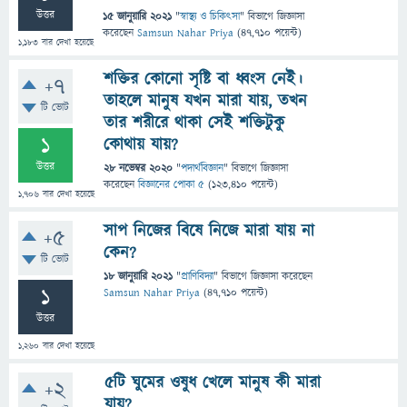
উত্তর
15 জানুয়ারি 2021
"
স্বাস্থ্য ও চিকিৎসা
" বিভাগে
জিজ্ঞাসা
করেছেন
Samsun Nahar Priya
(
47,710
পয়েন্ট)
1,183
বার দেখা হয়েছে
শক্তির কোনো সৃষ্টি বা ধ্বংস নেই।
+7
তাহলে মানুষ যখন মারা যায়, তখন
টি ভোট
তার শরীরে থাকা সেই শক্তিটুকু
1
কোথায় যায়?
উত্তর
28 নভেম্বর 2020
"
পদার্থবিজ্ঞান
" বিভাগে
জিজ্ঞাসা
করেছেন
বিজ্ঞানের পোকা ৫
(
123,410
পয়েন্ট)
1,706
বার দেখা হয়েছে
সাপ নিজের বিষে নিজে মারা যায় না
+5
কেন?
টি ভোট
18 জানুয়ারি 2021
"
প্রাণিবিদ্যা
" বিভাগে
জিজ্ঞাসা
করেছেন
1
Samsun Nahar Priya
(
47,710
পয়েন্ট)
উত্তর
1,260
বার দেখা হয়েছে
৫টি ঘুমের ওষুধ খেলে মানুষ কী মারা
+2
যায়?