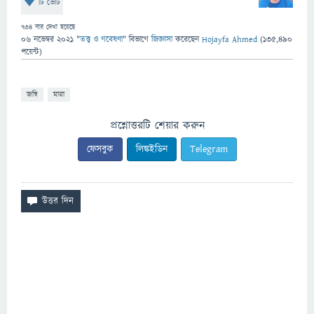
টি ভোট
734
বার দেখা হয়েছে
06 নভেম্বর 2021
"
তত্ত্ব ও গবেষণা
" বিভাগে
জিজ্ঞাসা
করেছেন
Hojayfa Ahmed
(
135,490
পয়েন্ট)
জম্বি
মারা
প্রশ্নোত্তরটি শেয়ার করুন
ফেসবুক
লিঙ্কইডিন
Telegram