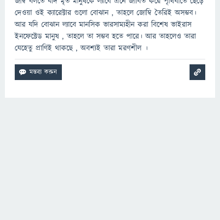
জম্বি বলতে যদি মৃত মানুষকে ল্যাবে এনে জীবিত করে পৃথিবীতে ছেড়ে
দেওয়া ওই ক্যারেক্টার গুলো বোঝান , তাহলে জোম্বি তৈরিই অসম্ভব।
আর যদি বোঝান ল্যাবে মানসিক ভারসাম্যহীন করা বিশেষ ভাইরাস
ইনফেক্টেড মানুষ , তাহলে তা সম্ভব হতে পারে। আর তাহলেও তারা
যেহেতু প্রাণিই থাকছে , অবশ্যই তারা মরণশীল ।