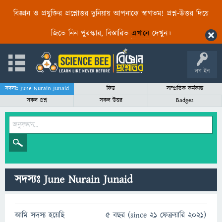
বিজ্ঞান ও প্রযুক্তির প্রশ্নোত্তর দুনিয়ায় আপনাকে স্বাগতম! প্রশ্ন-উত্তর দিয়ে
জিতে নিন পুরস্কার, বিস্তারিত
এখানে
দেখুন।
লগ ইন
সদস্যঃ June Nurain Junaid
ফিড
সাম্প্রতিক কর্মকান্ড
সকল প্রশ্ন
সকল উত্তর
Badges
সদস্যঃ June Nurain Junaid
আমি সদস্য হয়েছি
5 বছর (since 21 ফেব্রুয়ারি 2021)