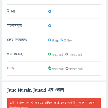
0
উত্তরঃ
0
মন্তব্যসমূহঃ
0
0
ভোট দিয়েছেনঃ
টি প্রশ্ন,
টি উত্তর
0
0
দান করেছেন:
সম্মত ভোট,
অসম্মত ভোট
6
0
প্রাপ্তঃ
সম্মত ভোট,
অসম্মত ভোট
June Nurain Junaid এর ওয়াল
এই ওয়ালে পোস্ট করতে চাইলে দয়া করে
লগ ইন করুন
কিংবা