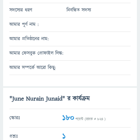
সদস্যের ধরণ
নিবন্ধিত সদস্য
আমার পূর্ণ নাম :
আমার প্রতিষ্ঠানের নাম:
আমার ফেসবুক প্রোফাইল লিঙ্ক:
আমার সম্পর্কে আরো কিছু:
"June Nurain Junaid" র কার্যক্রম
180
স্কোরঃ
পয়েন্ট (র‌্যাংক #
824
)
1
প্রশ্নঃ