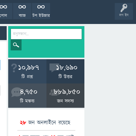
পোল
ব্যাজ
টপ ইউজার
লগ ইন
10,987
18,690
টি প্রশ্ন
টি উত্তর
4,750
889,850
টি মন্তব্য
জন সদস্য
28
জন অনলাইনে রয়েছে