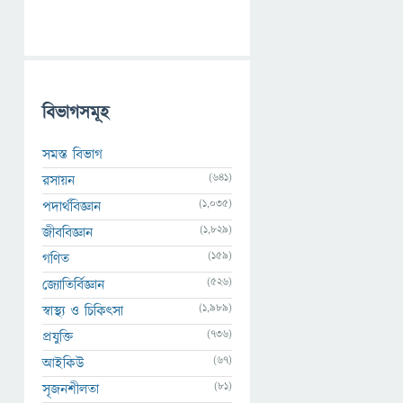
বিভাগসমূহ
সমস্ত বিভাগ
(641)
রসায়ন
(1,035)
পদার্থবিজ্ঞান
(1,829)
জীববিজ্ঞান
(159)
গণিত
(526)
জ্যোতির্বিজ্ঞান
(1,989)
স্বাস্থ্য ও চিকিৎসা
(736)
প্রযুক্তি
(67)
আইকিউ
(81)
সৃজনশীলতা