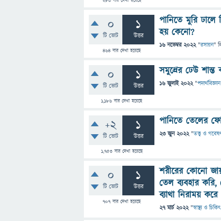
283
বার দেখা হয়েছে
পানিতে মুরি ঢালে
0
1
হয় কেনো?
টি ভোট
উত্তর
16 নভেম্বর 2022
"
রসায়ন
" ব
464
বার দেখা হয়েছে
সমুদ্রের ঢেউ শান্
0
1
16 জুলাই 2022
"
পদার্থবিজ্ঞান
টি ভোট
উত্তর
1,186
বার দেখা হয়েছে
পানিতে তেলের ফোটা
+2
1
23 জুন 2022
"
তত্ত্ব ও গবেষ
টি ভোট
উত্তর
1,753
বার দেখা হয়েছে
শরীরের কোনো জায
0
1
তেল ব্যবহার করি, 
টি ভোট
উত্তর
ব্যাথা নিরাময় করে
707
বার দেখা হয়েছে
27 মার্চ 2022
"
স্বাস্থ্য ও চিকি