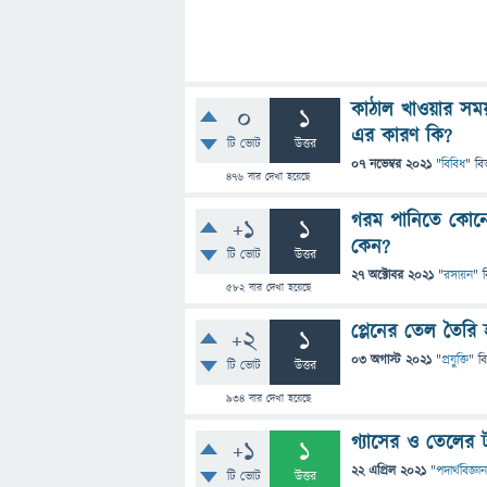
কাঠাল খাওয়ার সম
0
1
এর কারণ কি?
টি ভোট
উত্তর
07 নভেম্বর 2021
"
বিবিধ
" বি
476
বার দেখা হয়েছে
গরম পানিতে কোনো 
+1
1
কেন?
টি ভোট
উত্তর
27 অক্টোবর 2021
"
রসায়ন
" 
582
বার দেখা হয়েছে
প্লেনের তেল তৈরি
+2
1
03 অগাস্ট 2021
"
প্রযুক্তি
" ব
টি ভোট
উত্তর
934
বার দেখা হয়েছে
গ্যাসের ও তেলের 
+1
1
22 এপ্রিল 2021
"
পদার্থবিজ্ঞান
টি ভোট
উত্তর