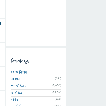
য়
বিভাগসমূহ
সমস্ত বিভাগ
(641)
রসায়ন
(1,035)
পদার্থবিজ্ঞান
(1,830)
জীববিজ্ঞান
(159)
গণিত
(526)