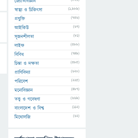
জ্যোতির্বিজ্ঞান
(1,989)
স্বাস্থ্য ও চিকিৎসা
(736)
প্রযুক্তি
(67)
আইকিউ
(81)
সৃজনশীলতা
(388)
লাইফ
(749)
বিবিধ
(385)
চিন্তা ও দক্ষতা
(620)
প্রাণিবিদ্যা
(225)
পরিবেশ
(487)
মনোবিজ্ঞান
(669)
তত্ত্ব ও গবেষণা
(112)
বাংলাদেশ ও বিশ্ব
(62)
মিথোলজি