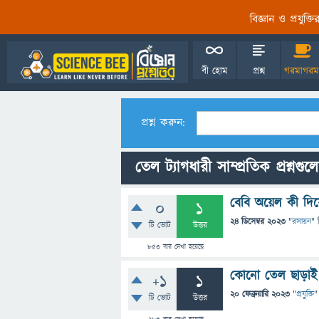
বিজ্ঞান ও প্রযুক্
বী হোম
প্রশ্ন
গরমাগরম
প্রশ্ন করুন:
তেল ট্যাগধারী সাম্প্রতিক প্রশ্নগুল
বেবি অয়েল কী দিয়
0
1
24 ডিসেম্বর 2023
"
রসায়ন
" 
টি ভোট
উত্তর
853
বার দেখা হয়েছে
কোনো তেল ছাড়াই এয
+1
1
20 ফেব্রুয়ারি 2023
"
প্রযুক্তি
"
টি ভোট
উত্তর