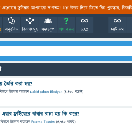
তির প্রশ্নোত্তর দুনিয়ায় আপনাকে স্বাগতম! প্রশ্ন-উত্তর দিয়ে জিতে নিন পুরস্কার, বিস্ত
!
অনুত্তরিত
বিভাগসমূহ
সদস্যবৃন্দ
প্রশ্ন করুন
FAQ
চ্যাট রুম
ো
ে তৈরি করা হয়?
বিভাগে
জিজ্ঞাসা
করেছেন
Nahid Jahan Bhuiyan
(
4,460
পয়েন্ট)
়ার ফ্রাইয়েরে খাবার রান্না হয় কি করে?
 বিভাগে
জিজ্ঞাসা
করেছেন
Fatema Tasnim
(
5,740
পয়েন্ট)