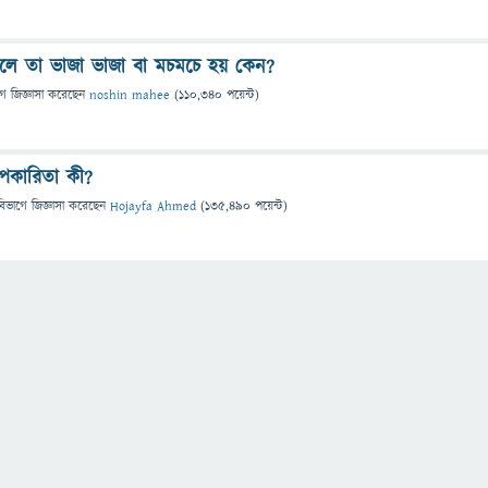
িলে তা ভাজা ভাজা বা মচমচে হয় কেন?
গে
জিজ্ঞাসা
করেছেন
noshin mahee
(
110,340
পয়েন্ট)
পকারিতা কী?
বিভাগে
জিজ্ঞাসা
করেছেন
Hojayfa Ahmed
(
135,490
পয়েন্ট)