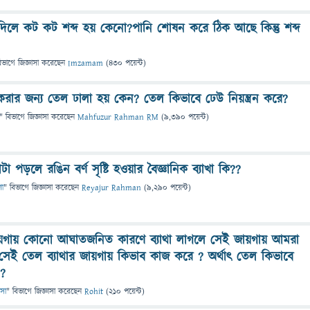
 দিলে কট কট শব্দ হয় কেনো?পানি শোষন করে ঠিক আছে কিন্তু শব্দ
িভাগে
জিজ্ঞাসা
করেছেন
Imzamam
(
430
পয়েন্ট)
ত করার জন্য তেল ঢালা হয় কেন? তেল কিভাবে ঢেউ নিয়ন্ত্রন করে?
" বিভাগে
জিজ্ঞাসা
করেছেন
Mahfuzur Rahman RM
(
9,390
পয়েন্ট)
 পড়লে রঙিন বর্ণ সৃষ্টি হওয়ার বৈজ্ঞানিক ব্যাখা কি??
ণা
" বিভাগে
জিজ্ঞাসা
করেছেন
Reyajur Rahman
(
9,290
পয়েন্ট)
়গায় কোনো আঘাতজনিত কারণে ব্যাথা লাগলে সেই জায়গায় আমরা
সেই তেল ব্যাথার জায়গায় কিভাব কাজ করে ? অর্থাৎ তেল কিভাবে
 ?
ৎসা
" বিভাগে
জিজ্ঞাসা
করেছেন
Rohit
(
210
পয়েন্ট)