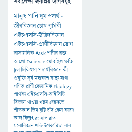
সর্বাপেক্ষা জনপ্রিয় ট্যাগসমূহ
মানুষ
পানি
ঘুম
পদার্থ
-
জীববিজ্ঞান
চোখ
পৃথিবী
এইচএসসি-উদ্ভিদবিজ্ঞান
এইচএসসি-প্রাণীবিজ্ঞান
রোগ
রাসায়নিক
#ask
শরীর
রক্ত
আলো
#science
মোবাইল
ক্ষতি
চুল
চিকিৎসা
পদার্থবিজ্ঞান
কী
প্রযুক্তি
সূর্য
মহাকাশ
স্বাস্থ্য
মাথা
গণিত
প্রাণী
বৈজ্ঞানিক
#biology
পার্থক্য
এইচএসসি-আইসিটি
বিজ্ঞান
খাওয়া
গরম
#জানতে
শীতকাল
ডিম
বৃষ্টি
চাঁদ
কেন
কারণ
কাজ
বিদ্যুৎ
রং
সাপ
রাত
মনোবিজ্ঞান
শক্তি
উপকারিতা
লাল