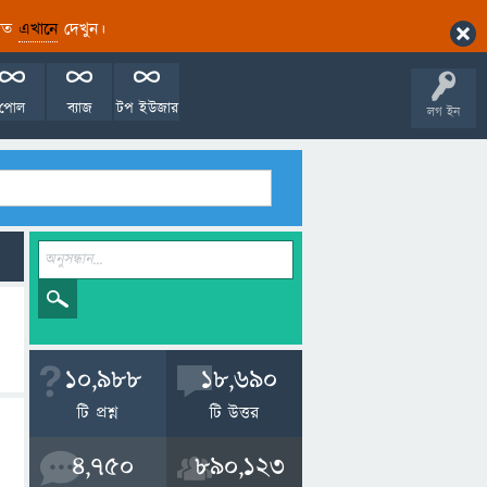
ারিত
এখানে
দেখুন।
পোল
ব্যাজ
টপ ইউজার
লগ ইন
10,988
18,690
টি প্রশ্ন
টি উত্তর
4,750
890,123