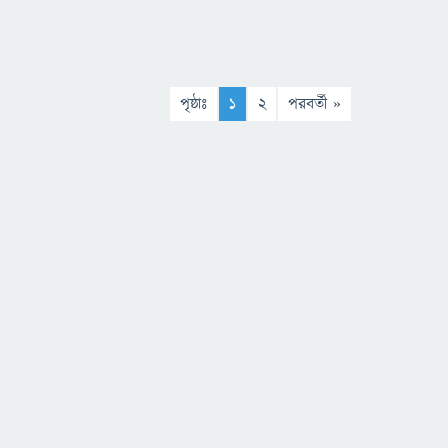
পৃষ্ঠাঃ
1
2
পরবর্তী »