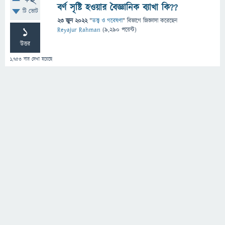
+2
বর্ণ সৃষ্টি হওয়ার বৈজ্ঞানিক ব্যাখা কি??
টি ভোট
23 জুন 2022
"
তত্ত্ব ও গবেষণা
" বিভাগে
জিজ্ঞাসা
করেছেন
1
Reyajur Rahman
(
9,290
পয়েন্ট)
উত্তর
1,753
বার দেখা হয়েছে