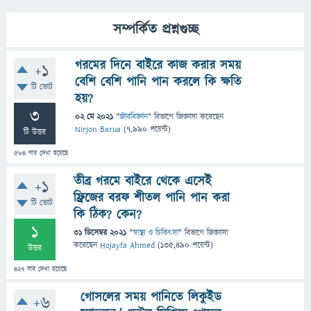
সম্পর্কিত প্রশ্নগুচ্ছ
গরমের দিনে বাইরে কাজ করার সময়
+1
বেশি বেশি পানি পান করলে কি ক্ষতি
টি ভোট
হয়?
3
02 মে 2021
"
জীববিজ্ঞান
" বিভাগে
জিজ্ঞাসা
করেছেন
Nirjon Barua
(
7,990
পয়েন্ট)
টি উত্তর
584
বার দেখা হয়েছে
তীব্র গরমে বাইরে থেকে এসেই
+1
ফ্রিজের বরফ শীতল পানি পান করা
টি ভোট
কি ঠিক? কেন?
1
31 ডিসেম্বর 2021
"
স্বাস্থ্য ও চিকিৎসা
" বিভাগে
জিজ্ঞাসা
করেছেন
Hojayfa Ahmed
(
135,490
পয়েন্ট)
উত্তর
427
বার দেখা হয়েছে
গোসলের সময় পানিতে লিকুইড
+6