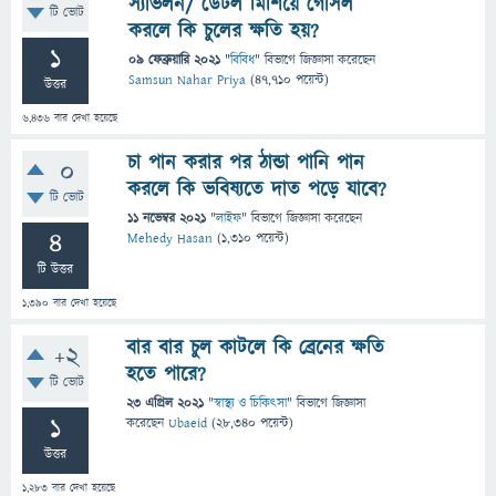
স্যাভলন/ ডেটল মিশিয়ে গোসল
টি ভোট
করলে কি চুলের ক্ষতি হয়?
1
09 ফেব্রুয়ারি 2021
"
বিবিধ
" বিভাগে
জিজ্ঞাসা
করেছেন
Samsun Nahar Priya
(
47,710
পয়েন্ট)
উত্তর
6,436
বার দেখা হয়েছে
চা পান করার পর ঠান্ডা পানি পান
0
করলে কি ভবিষ্যতে দাত পড়ে যাবে?
টি ভোট
11 নভেম্বর 2021
"
লাইফ
" বিভাগে
জিজ্ঞাসা
করেছেন
4
Mehedy Hasan
(
1,310
পয়েন্ট)
টি উত্তর
1,390
বার দেখা হয়েছে
বার বার চুল কাটলে কি ব্রেনের ক্ষতি
+2
হতে পারে?
টি ভোট
23 এপ্রিল 2021
"
স্বাস্থ্য ও চিকিৎসা
" বিভাগে
জিজ্ঞাসা
1
করেছেন
Ubaeid
(
28,340
পয়েন্ট)
উত্তর
1,283
বার দেখা হয়েছে