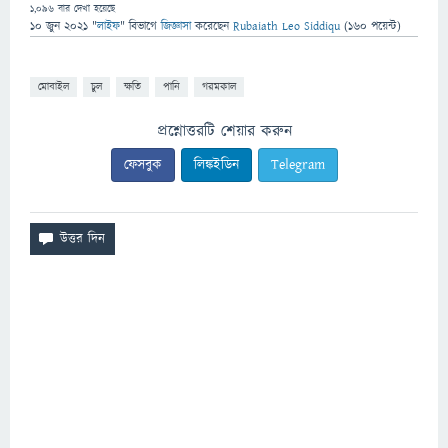
1,096
বার দেখা হয়েছে
10 জুন 2021
"
লাইফ
" বিভাগে
জিজ্ঞাসা
করেছেন
Rubaiath Leo Siddiqu
(
160
পয়েন্ট)
মোবাইল
চুল
ক্ষতি
পানি
গরমকাল
প্রশ্নোত্তরটি শেয়ার করুন
ফেসবুক
লিঙ্কইডিন
Telegram