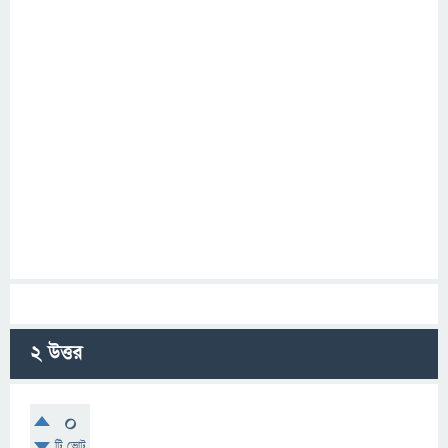
2
উত্তর
0
টি ভোট