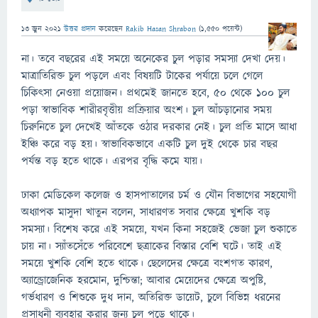
13 জুন 2021
উত্তর প্রদান
করেছেন
Rakib Hasan Shrabon
(
1,550
পয়েন্ট)
না। তবে বছরের এই সময়ে অনেকের চুল পড়ার সমস্যা দেখা দেয়।
মাত্রাতিরিক্ত চুল পড়লে এবং বিষয়টি টাকের পর্যায়ে চলে গেলে
চিকিৎসা নেওয়া প্রয়োজন। প্রথমেই জানতে হবে, ৫০ থেকে ১০০ চুল
পড়া স্বাভাবিক শারীরবৃত্তীয় প্রক্রিয়ার অংশ। চুল আঁচড়ানোর সময়
চিরুনিতে চুল দেখেই আঁতকে ওঠার দরকার নেই। চুল প্রতি মাসে আধা
ইঞ্চি করে বড় হয়। স্বাভাবিকভাবে একটি চুল দুই থেকে চার বছর
পর্যন্ত বড় হতে থাকে। এরপর বৃদ্ধি কমে যায়।
ঢাকা মেডিকেল কলেজ ও হাসপাতালের চর্ম ও যৌন বিভাগের সহযোগী
অধ্যাপক মাসুদা খাতুন বলেন, সাধারণত সবার ক্ষেত্রে খুশকি বড়
সমস্যা। বিশেষ করে এই সময়ে, যখন কিনা সহজেই ভেজা চুল শুকাতে
চায় না। স্যাঁতসেঁতে পরিবেশে ছত্রাকের বিস্তার বেশি ঘটে। তাই এই
সময়ে খুশকি বেশি হতে থাকে। ছেলেদের ক্ষেত্রে বংশগত কারণ,
অ্যান্ড্রোজেনিক হরমোন, দুশ্চিন্তা; আবার মেয়েদের ক্ষেত্রে অপুষ্টি,
গর্ভধারণ ও শিশুকে দুধ দান, অতিরিক্ত ডায়েট, চুলে বিভিন্ন ধরনের
প্রসাধনী ব্যবহার করার জন্য চুল পড়ে থাকে।