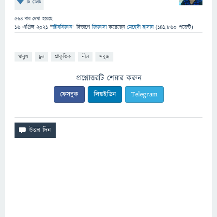
টি ভোট
564
বার দেখা হয়েছে
16 এপ্রিল 2021
"
জীববিজ্ঞান
" বিভাগে
জিজ্ঞাসা
করেছেন
মেহেদী হাসান
(
141,860
পয়েন্ট)
মানুষ
চুল
প্রাকৃতিক
নীল
সবুজ
প্রশ্নোত্তরটি শেয়ার করুন
ফেসবুক
লিঙ্কইডিন
Telegram