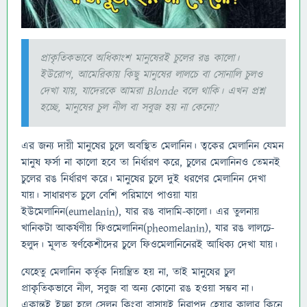
প্রাকৃতিকভাবে অধিকাংশ মানুষেরই চুলের রঙ কালো।
ইউরোপ, আমেরিকায় কিছু মানুষের লালচে বা সোনালি চুলও
দেখা যায়, যাদেরকে আমরা Blonde বলে থাকি। এখন প্রশ্ন
হচ্ছে, মানুষের চুল নীল বা সবুজ হয় না কেনো?
এর জন্য দায়ী মানুষের চুলে অবস্থিত মেলানিন। ত্বকের মেলানিন যেমন
মানুষ ফর্সা না কালো হবে তা নির্ধারণ করে, চুলের মেলানিনও তেমনই
চুলের রঙ নির্ধারণ করে। মানুষের চুলে দুই ধরণের মেলানিন দেখা
যায়। সাধারণত চুলে বেশি পরিমাণে পাওয়া যায়
ইউমেলানিন(eumelanin), যার রঙ বাদামি-কালো। এর তুলনায়
খানিকটা আকর্ষণীয় ফিওমেলানিন(pheomelanin), যার রঙ লালচে-
হলুদ। মূলত স্বর্ণকেশীদের চুলে ফিওমেলানিনেরই আধিক্য দেখা যায়।
যেহেতু মেলানিন কর্তৃক নিয়ন্ত্রিত হয় না, তাই মানুষের চুল
প্রাকৃতিকভাবে নীল, সবুজ বা অন্য কোনো রঙ হওয়া সম্ভব না।
একান্তই ইচ্ছা হলে সেলুন কিংবা বাসায়ই নিরাপদ হেয়ার কালার কিনে