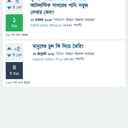
0
আটলান্টিক সাগরের পানি সবুজ
টি ভোট
দেখায় কেন?
1
17 নভেম্বর 2023
"
পরিবেশ
" বিভাগে
জিজ্ঞাসা
করেছেন
Nahid Jahan Bhuiyan
(
4,460
পয়েন্ট)
উত্তর
542
বার দেখা হয়েছে
মানুষের চুল কি দিয়ে তৈরি?
+5
27 জানুয়ারি 2021
"
বিবিধ
" বিভাগে
জিজ্ঞাসা
করেছেন
টি ভোট
Samsun Nahar Priya
(
47,710
পয়েন্ট)
4
টি উত্তর
2,327
বার দেখা হয়েছে