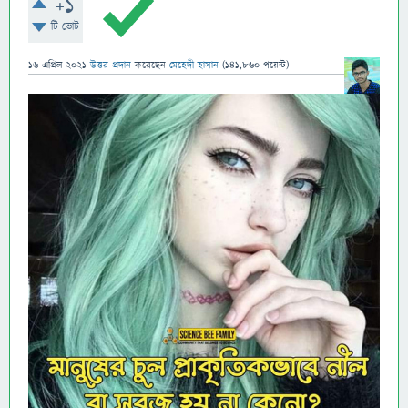
+1
টি ভোট
16 এপ্রিল 2021
উত্তর প্রদান
করেছেন
মেহেদী হাসান
(
141,860
পয়েন্ট)