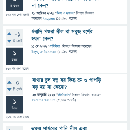
না কেন?
টি উত্তর
28 অক্টোবর 2021
"
চিন্তা ও দক্ষতা
" বিভাগে
জিজ্ঞাসা
889
বার দেখা হয়েছে
করেছেন
Anupom
(
15,280
পয়েন্ট)
গবাদি পশুরা নীল বা সবুজ বর্ণের
+1
হয়না কেন?
টি ভোট
11 মে 2022
"
প্রাণিবিদ্যা
" বিভাগে
জিজ্ঞাসা
করেছেন
1
Reyajur Rahman
(
9,290
পয়েন্ট)
উত্তর
664
বার দেখা হয়েছে
মাথার চুল বড় হয় কিন্তু ভ্রু ও পাপড়ি
0
বড় হয় না কেনো?
টি ভোট
20 জানুয়ারি 2023
"
জীববিজ্ঞান
" বিভাগে
জিজ্ঞাসা
করেছেন
1
Fatema Tasnim
(
5,740
পয়েন্ট)
উত্তর
1,172
বার দেখা হয়েছে
ভূমধ্য সাগরের পানি নীল এবং