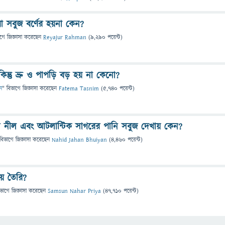
া সবুজ বর্ণের হয়না কেন?
াগে
জিজ্ঞাসা
করেছেন
Reyajur Rahman
(
9,290
পয়েন্ট)
কিন্তু ভ্রু ও পাপড়ি বড় হয় না কেনো?
ন
" বিভাগে
জিজ্ঞাসা
করেছেন
Fatema Tasnim
(
5,740
পয়েন্ট)
নি নীল এবং আটলান্টিক সাগরের পানি সবুজ দেখায় কেন?
বিভাগে
জিজ্ঞাসা
করেছেন
Nahid Jahan Bhuiyan
(
4,460
পয়েন্ট)
য়ে তৈরি?
িভাগে
জিজ্ঞাসা
করেছেন
Samsun Nahar Priya
(
47,710
পয়েন্ট)