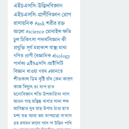
এইচএসসি-উদ্ভিদবিজ্ঞান
এইচএসসি-প্রাণীবিজ্ঞান
রোগ
রাসায়নিক
#ask
শরীর
রক্ত
আলো
#science
মোবাইল
ক্ষতি
চুল
চিকিৎসা
পদার্থবিজ্ঞান
কী
প্রযুক্তি
সূর্য
মহাকাশ
স্বাস্থ্য
মাথা
গণিত
প্রাণী
বৈজ্ঞানিক
#biology
পার্থক্য
এইচএসসি-আইসিটি
বিজ্ঞান
খাওয়া
গরম
#জানতে
শীতকাল
ডিম
বৃষ্টি
চাঁদ
কেন
কারণ
কাজ
বিদ্যুৎ
রং
সাপ
রাত
মনোবিজ্ঞান
শক্তি
উপকারিতা
লাল
আগুন
গাছ
মস্তিষ্ক
খাবার
সাদা
শব্দ
আবিষ্কার
দুধ
মাছ
উপায়
ঠাণ্ডা
হাত
মশা
স্বপ্ন
ব্যাথা
ভয়
তাপমাত্রা
বাতাস
গ্রহ
রসায়ন
কালো
গ্যাস
পা
উদ্ভিদ
পাখি