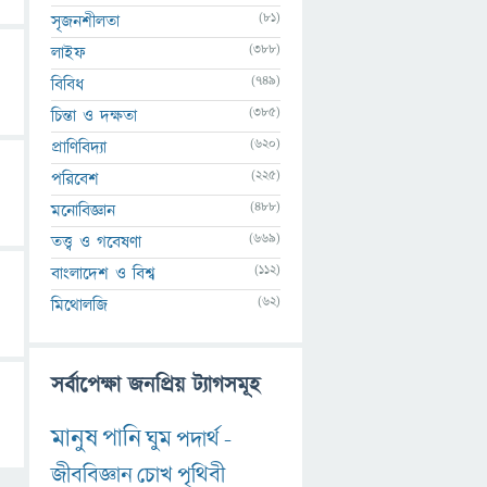
(81)
সৃজনশীলতা
(388)
লাইফ
(749)
বিবিধ
(385)
চিন্তা ও দক্ষতা
(620)
প্রাণিবিদ্যা
(225)
পরিবেশ
(488)
মনোবিজ্ঞান
(669)
তত্ত্ব ও গবেষণা
(112)
বাংলাদেশ ও বিশ্ব
(62)
মিথোলজি
সর্বাপেক্ষা জনপ্রিয় ট্যাগসমূহ
মানুষ
পানি
ঘুম
পদার্থ
-
জীববিজ্ঞান
চোখ
পৃথিবী