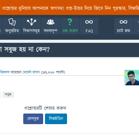
তির প্রশ্নোত্তর দুনিয়ায় আপনাকে স্বাগতম! প্রশ্ন-উত্তর দিয়ে জিতে নিন পুরস্কার, বিস্ত
!
অনুত্তরিত
বিভাগসমূহ
সদস্যবৃন্দ
প্রশ্ন করুন
FAQ
চ্যাট রুম
 বা সবুজ হয় না কেন?
জিজ্ঞাসা
করেছেন
মেহেদী হাসান
(
141,860
পয়েন্ট)
সবুজ
প্রশ্নোত্তরটি শেয়ার করুন
ফেসবুক
লিঙ্কইডিন