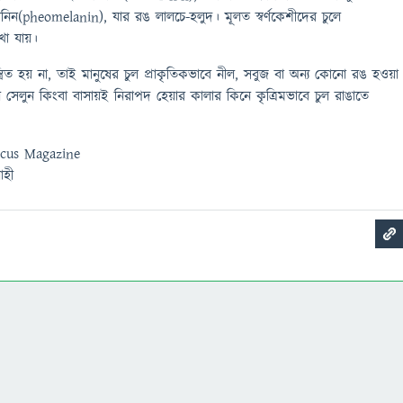
নিন(pheomelanin), যার রঙ লালচে-হলুদ। মূলত স্বর্ণকেশীদের চুলে
খা যায়।
্ত্রিত হয় না, তাই মানুষের চুল প্রাকৃতিকভাবে নীল, সবুজ বা অন্য কোনো রঙ হওয়া
লে সেলুন কিংবা বাসায়ই নিরাপদ হেয়ার কালার কিনে কৃত্রিমভাবে চুল রাঙাতে
ocus Magazine
াহী