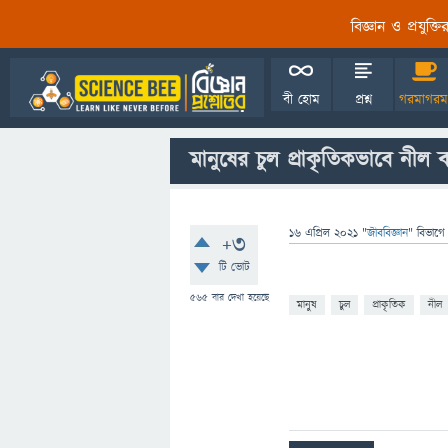
বিজ্ঞান ও প্রযুক্
বী হোম
প্রশ্ন
গরমাগরম
মানুষের চুল প্রাকৃতিকভাবে নীল
16 এপ্রিল 2021
"
জীববিজ্ঞান
" বিভাগে
+3
টি ভোট
565
বার দেখা হয়েছে
মানুষ
চুল
প্রাকৃতিক
নীল