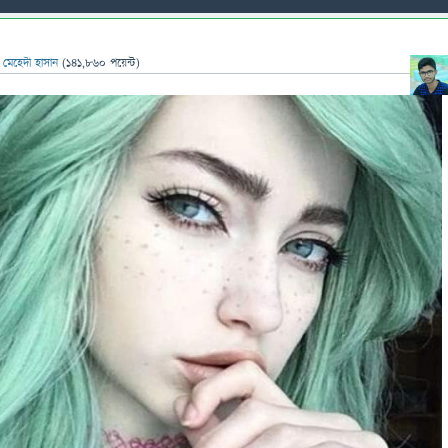
ন
মেহেদী হাসান
(
141,860
পয়েন্ট)