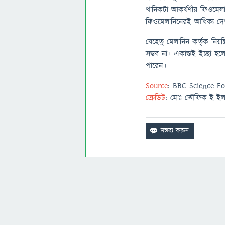
খানিকটা আকর্ষণীয় ফিওমেলা
ফিওমেলানিনেরই আধিক্য দে
যেহেতু মেলানিন কর্তৃক নিয়ন
সম্ভব না। একান্তই ইচ্ছা হ
পারেন।
Source
: BBC Science F
ক্রেডিট
: মোঃ তৌফিক-ই-ইল