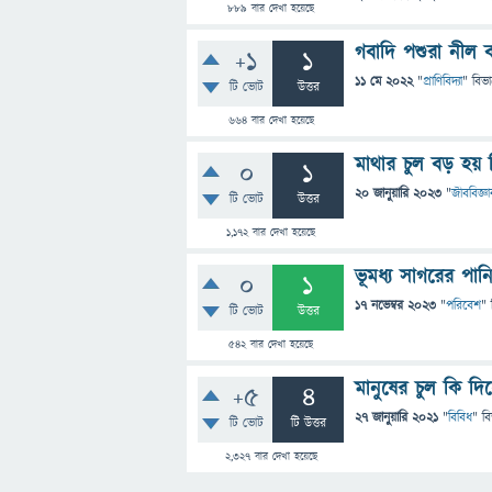
889
বার দেখা হয়েছে
গবাদি পশুরা নীল ব
+1
1
11 মে 2022
"
প্রাণিবিদ্যা
" বিভ
টি ভোট
উত্তর
664
বার দেখা হয়েছে
মাথার চুল বড় হয় 
0
1
20 জানুয়ারি 2023
"
জীববিজ্ঞা
টি ভোট
উত্তর
1,172
বার দেখা হয়েছে
ভূমধ্য সাগরের পা
0
1
17 নভেম্বর 2023
"
পরিবেশ
" 
টি ভোট
উত্তর
542
বার দেখা হয়েছে
মানুষের চুল কি দি
+5
4
27 জানুয়ারি 2021
"
বিবিধ
" ব
টি ভোট
টি উত্তর
2,327
বার দেখা হয়েছে