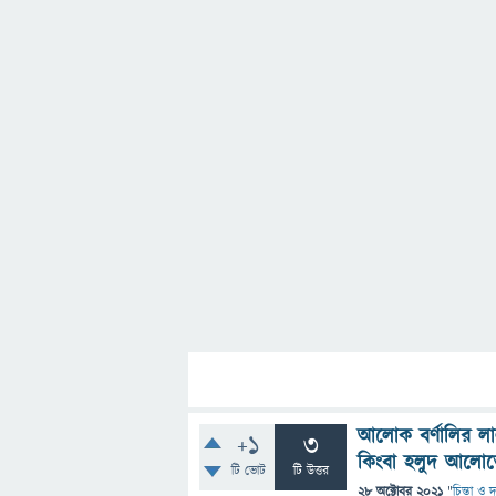
আলোক বর্ণালির লা
+1
3
কিংবা হলুদ আলোত
টি ভোট
টি উত্তর
28 অক্টোবর 2021
"
চিন্তা ও দ