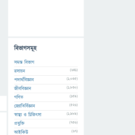
বিভাগসমূহ
সমস্ত বিভাগ
(641)
রসায়ন
(1,035)
পদার্থবিজ্ঞান
(1,830)
জীববিজ্ঞান
(159)
গণিত
(526)
জ্যোতির্বিজ্ঞান
(1,989)
স্বাস্থ্য ও চিকিৎসা
(736)
প্রযুক্তি
(67)
আইকিউ