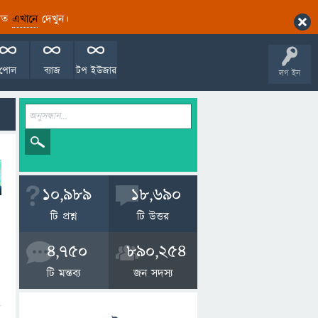
ারিত
এখানে
দেখুন।
পোল
ব্যাজ
টপ ইউজার
লগ ইন
10,989
18,690
টি প্রশ্ন
টি উত্তর
4,750
890,254
টি মন্তব্য
জন সদস্য