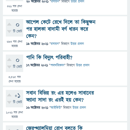
20 অক্টোবর 2021
"
রসায়ন
" বিভাগে
উত্তর প্রদান
361
বার দেখা
হয়েছে
আপেল কেটে রেখে দিলে তা কিছুক্ষন
0
পর হালকা বাদামী বর্ণ ধারন করে
টি ভোট
কেন?
693
বার দেখা
19 অক্টোবর 2021
"
রসায়ন
" বিভাগে
উত্তর প্রদান
হয়েছে
পানি কি বিদ্যুৎ পরিবাহী?
0
17 অক্টোবর 2021
"
পদার্থবিজ্ঞান
" বিভাগে
উত্তর প্রদান
টি ভোট
3,565
বার
দেখা হয়েছে
সবান বিভিন্ন রং এর হলেও সাবানের
+1
ফ্যানা সাদা রং এরই হয় কেন?
টি ভোট
16 অক্টোবর 2021
"
আইকিউ
" বিভাগে
উত্তর প্রদান
1,061
বার দেখা
হয়েছে
জেরপ্থ্যালমিয়া রোগ বলতে কি