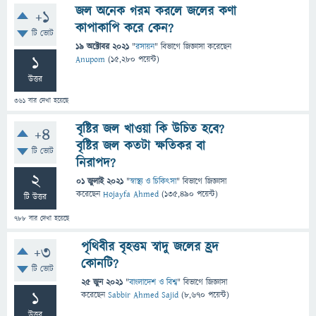
জল অনেক গরম করলে জলের কণা
+1
কাপাকাপি করে কেন?
টি ভোট
19 অক্টোবর 2021
"
রসায়ন
" বিভাগে
জিজ্ঞাসা
করেছেন
1
Anupom
(
15,280
পয়েন্ট)
উত্তর
361
বার দেখা হয়েছে
বৃষ্টির জল খাওয়া কি উচিত হবে?
+4
বৃষ্টির জল কতটা ক্ষতিকর বা
টি ভোট
নিরাপদ?
2
01 জুলাই 2021
"
স্বাস্থ্য ও চিকিৎসা
" বিভাগে
জিজ্ঞাসা
করেছেন
Hojayfa Ahmed
(
135,490
পয়েন্ট)
টি উত্তর
788
বার দেখা হয়েছে
পৃথিবীর বৃহত্তম স্বাদু জলের হ্রদ
+3
কোনটি?
টি ভোট
25 জুন 2021
"
বাংলাদেশ ও বিশ্ব
" বিভাগে
জিজ্ঞাসা
1
করেছেন
Sabbir Ahmed Sajid
(
8,670
পয়েন্ট)
উত্তর