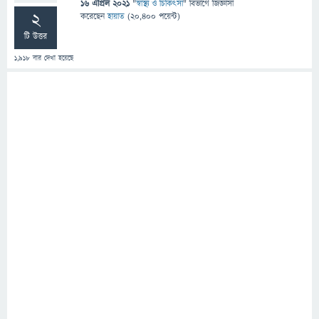
16 এপ্রিল 2021
"
স্বাস্থ্য ও চিকিৎসা
" বিভাগে
জিজ্ঞাসা
2
করেছেন
হায়াত
(
20,400
পয়েন্ট)
টি উত্তর
1,918
বার দেখা হয়েছে