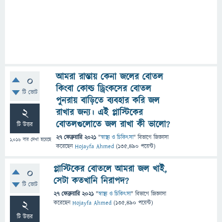
আমরা রাস্তায় কেনা জলের বোতল
0
কিংবা কোল্ড ড্রিংকসের বোতল
টি ভোট
পুনরায় বাড়িতে ব্যবহার করি জল
2
রাখার জন্য। এই প্লাস্টিকের
বোতলগুলোতে জল রাখা কী ভালো?
টি উত্তর
27 ফেব্রুয়ারি 2021
"
স্বাস্থ্য ও চিকিৎসা
" বিভাগে
জিজ্ঞাসা
1,016
বার দেখা হয়েছে
করেছেন
Hojayfa Ahmed
(
135,490
পয়েন্ট)
প্লাস্টিকের বোতলে আমরা জল খাই,
0
সেটা কতখানি নিরাপদ?
টি ভোট
27 ফেব্রুয়ারি 2021
"
স্বাস্থ্য ও চিকিৎসা
" বিভাগে
জিজ্ঞাসা
2
করেছেন
Hojayfa Ahmed
(
135,490
পয়েন্ট)
টি উত্তর