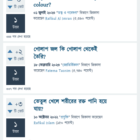
0
colour?
টি ভোট
01 জুলাই 2023
"
তত্ত্ব ও গবেষণা
" বিভাগে
জিজ্ঞাসা
1
করেছেন
Rafikul Al Imran
(
5,390
পয়েন্ট)
উত্তর
344
বার দেখা হয়েছে
গোলাপ জল কি গোলাপ থেকেই
+2
তৈরি?
টি ভোট
18 ফেব্রুয়ারি 2023
"
জ্যোতির্বিজ্ঞান
" বিভাগে
জিজ্ঞাসা
1
করেছেন
Fatema Tasnim
(
5,740
পয়েন্ট)
উত্তর
337
বার দেখা হয়েছে
তেতুল খেলে শরীরের রক্ত পানি হয়ে
+3
যায়?
টি ভোট
10 অক্টোবর 2022
"
প্রযুক্তি
" বিভাগে
জিজ্ঞাসা
করেছেন
1
Rafikul Islam
(
150
পয়েন্ট)
উত্তর