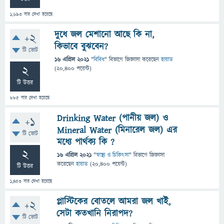
1,693
বার দেখা হয়েছে
দুধে জল মেশানো আছে কি না,
+2
কিভাবে বুঝবেন?
টি ভোট
16 এপ্রিল 2021
"
বিবিধ
" বিভাগে
জিজ্ঞাসা
করেছেন
হায়াত
2
(
20,400
পয়েন্ট)
টি উত্তর
885
বার দেখা হয়েছে
Drinking Water (পানীয় জল) ও
+1
Mineral Water (মিনারেল জল) এর
টি ভোট
মধ্যে পার্থক্য কি ?
2
16 এপ্রিল 2021
"
স্বাস্থ্য ও চিকিৎসা
" বিভাগে
জিজ্ঞাসা
করেছেন
হায়াত
(
20,400
পয়েন্ট)
টি উত্তর
1,453
বার দেখা হয়েছে
প্লাস্টিকের বোতলে আমরা জল খাই,
+2
সেটা কতখানি নিরাপদ?
টি ভোট