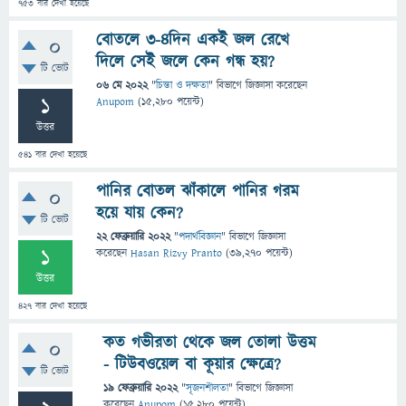
753
বার দেখা হয়েছে
বোতলে ৩-৪দিন একই জল রেখে
0
দিলে সেই জলে কেন গন্ধ হয়?
টি ভোট
06 মে 2022
"
চিন্তা ও দক্ষতা
" বিভাগে
জিজ্ঞাসা
করেছেন
1
Anupom
(
15,280
পয়েন্ট)
উত্তর
541
বার দেখা হয়েছে
পানির বোতল ঝাঁকালে পানির গরম
0
হয়ে যায় কেন?
টি ভোট
22 ফেব্রুয়ারি 2022
"
পদার্থবিজ্ঞান
" বিভাগে
জিজ্ঞাসা
1
করেছেন
Hasan Rizvy Pranto
(
39,270
পয়েন্ট)
উত্তর
427
বার দেখা হয়েছে
কত গভীরতা থেকে জল তোলা উত্তম
0
- টিউবওয়েল বা কূয়ার ক্ষেত্রে?
টি ভোট
19 ফেব্রুয়ারি 2022
"
সৃজনশীলতা
" বিভাগে
জিজ্ঞাসা
করেছেন
Anupom
(
15,280
পয়েন্ট)