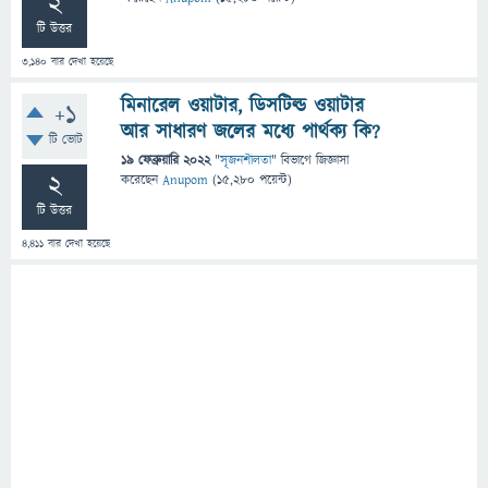
2
টি উত্তর
3,140
বার দেখা হয়েছে
মিনারেল ওয়াটার, ডিসটিল্ড ওয়াটার
+1
আর সাধারণ জলের মধ্যে পার্থক্য কি?
টি ভোট
19 ফেব্রুয়ারি 2022
"
সৃজনশীলতা
" বিভাগে
জিজ্ঞাসা
2
করেছেন
Anupom
(
15,280
পয়েন্ট)
টি উত্তর
4,411
বার দেখা হয়েছে