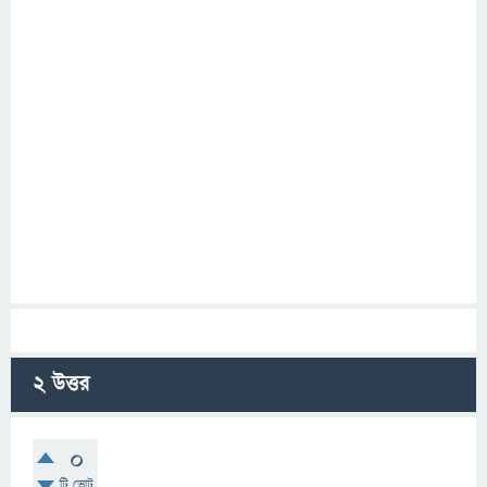
2
উত্তর
0
টি ভোট