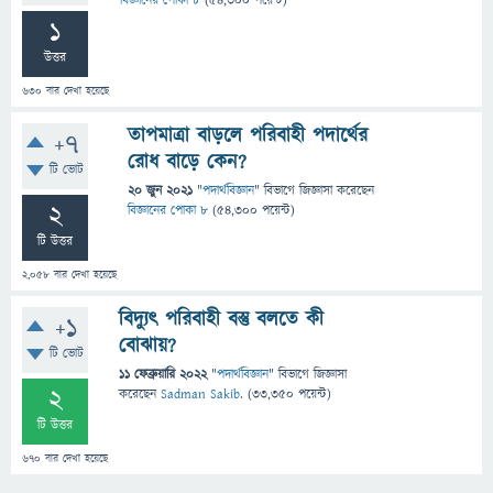
বিজ্ঞানের পোকা ৮
(
54,300
পয়েন্ট)
1
উত্তর
630
বার দেখা হয়েছে
তাপমাত্রা বাড়লে পরিবাহী পদার্থের
+7
রোধ বাড়ে কেন?
টি ভোট
20 জুন 2021
"
পদার্থবিজ্ঞান
" বিভাগে
জিজ্ঞাসা
করেছেন
2
বিজ্ঞানের পোকা ৮
(
54,300
পয়েন্ট)
টি উত্তর
2,058
বার দেখা হয়েছে
বিদ্যুৎ পরিবাহী বস্তু বলতে কী
+1
বোঝায়?
টি ভোট
11 ফেব্রুয়ারি 2022
"
পদার্থবিজ্ঞান
" বিভাগে
জিজ্ঞাসা
2
করেছেন
Sadman Sakib.
(
33,350
পয়েন্ট)
টি উত্তর
670
বার দেখা হয়েছে