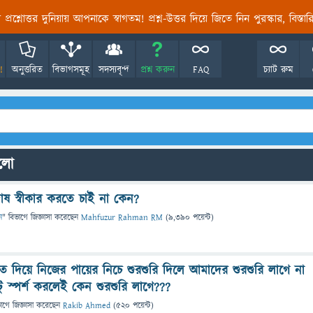
তির প্রশ্নোত্তর দুনিয়ায় আপনাকে স্বাগতম! প্রশ্ন-উত্তর দিয়ে জিতে নিন পুরস্কার, বিস্ত
!
অনুত্তরিত
বিভাগসমূহ
সদস্যবৃন্দ
প্রশ্ন করুন
FAQ
চ্যাট রুম
ুলো
ষ স্বীকার করতে চাই না কেন?
ন
" বিভাগে
জিজ্ঞাসা
করেছেন
Mahfuzur Rahman RM
(
9,390
পয়েন্ট)
 দিয়ে নিজের পায়ের নিচে শুরশুরি দিলে আমাদের শুরশুরি লাগে না
টু স্পর্শ করলেই কেন শুরশুরি লাগে???
ভাগে
জিজ্ঞাসা
করেছেন
Rakib Ahmed
(
520
পয়েন্ট)