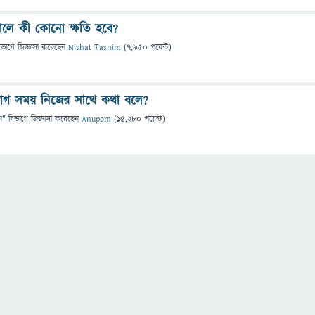
ালে কী কোনো ক্ষতি হবে?
িভাগে
জিজ্ঞাসা
করেছেন
Nishat Tasnim
(
7,950
পয়েন্ট)
ভাগ সময় নিজের সাথে কথা বলে?
ন
" বিভাগে
জিজ্ঞাসা
করেছেন
Anupom
(
15,280
পয়েন্ট)