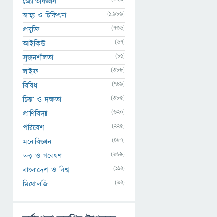
জ্যোতির্বিজ্ঞান
(1,989)
স্বাস্থ্য ও চিকিৎসা
(736)
প্রযুক্তি
(67)
আইকিউ
(81)
সৃজনশীলতা
(388)
লাইফ
(749)
বিবিধ
(385)
চিন্তা ও দক্ষতা
(620)
প্রাণিবিদ্যা
(225)
পরিবেশ
(487)
মনোবিজ্ঞান
(669)
তত্ত্ব ও গবেষণা
(112)
বাংলাদেশ ও বিশ্ব
(62)
মিথোলজি