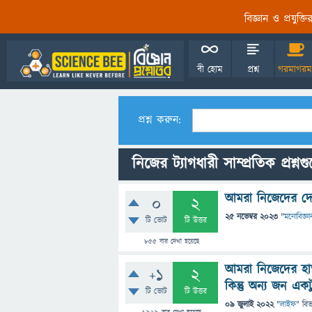
বিজ্ঞান ও প্রযুক্
বী হোম
প্রশ্ন
গরমাগরম
প্রশ্ন করুন:
নিজের ট্যাগধারী সাম্প্রতিক প্রশ্নগ
আমরা নিজেদের দো
0
2
25 নভেম্বর 2023
"
মনোবিজ্ঞা
টি ভোট
টি উত্তর
855
বার দেখা হয়েছে
আমরা নিজেদের হাত
+1
2
কিন্তু অন্য জন এক
টি ভোট
টি উত্তর
09 জুলাই 2022
"
লাইফ
" বি