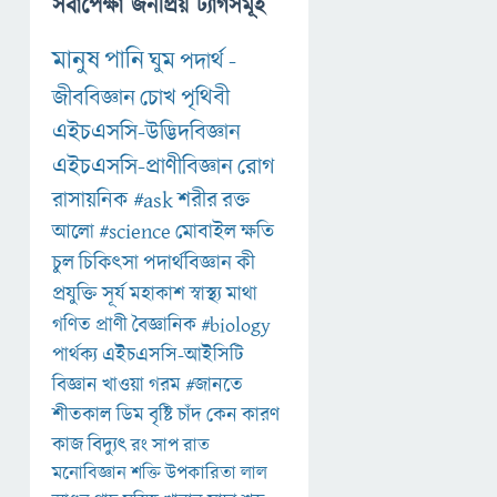
সর্বাপেক্ষা জনপ্রিয় ট্যাগসমূহ
মানুষ
পানি
ঘুম
পদার্থ
-
জীববিজ্ঞান
চোখ
পৃথিবী
এইচএসসি-উদ্ভিদবিজ্ঞান
এইচএসসি-প্রাণীবিজ্ঞান
রোগ
রাসায়নিক
#ask
শরীর
রক্ত
আলো
#science
মোবাইল
ক্ষতি
চুল
চিকিৎসা
পদার্থবিজ্ঞান
কী
প্রযুক্তি
সূর্য
মহাকাশ
স্বাস্থ্য
মাথা
গণিত
প্রাণী
বৈজ্ঞানিক
#biology
পার্থক্য
এইচএসসি-আইসিটি
বিজ্ঞান
খাওয়া
গরম
#জানতে
শীতকাল
ডিম
বৃষ্টি
চাঁদ
কেন
কারণ
কাজ
বিদ্যুৎ
রং
সাপ
রাত
মনোবিজ্ঞান
শক্তি
উপকারিতা
লাল