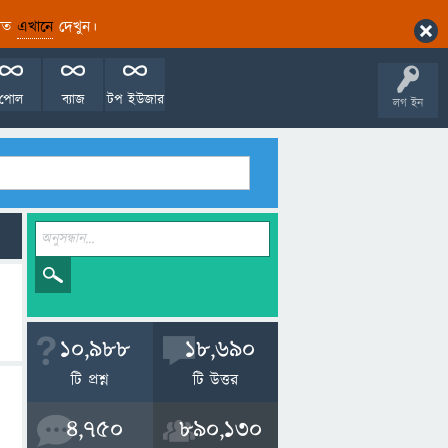
ারিত
এখানে
দেখুন।
পোল
ব্যাজ
টপ ইউজার
লগ ইন
10,988
18,690
টি প্রশ্ন
টি উত্তর
4,750
890,130