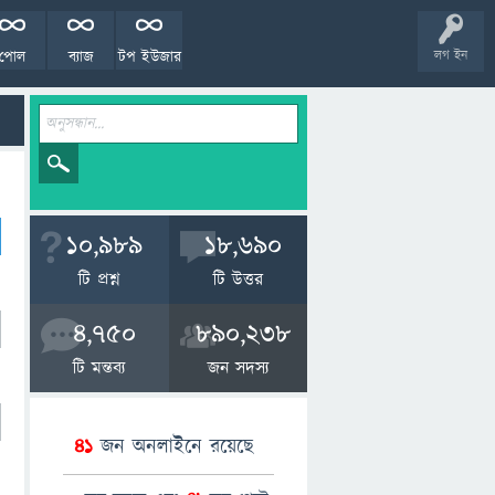
পোল
ব্যাজ
টপ ইউজার
লগ ইন
10,989
18,690
টি প্রশ্ন
টি উত্তর
4,750
890,238
টি মন্তব্য
জন সদস্য
41
জন অনলাইনে রয়েছে