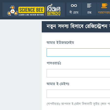
বী হোম
প্রশ্ন
গরমাগরম
নতুন সদস্য হিসাবে রেজিস্ট্রেশন
আমার ইউজারনেইম
পাসওয়ার্ডঃ
আমার ই-মেইলঃ
গোপনীয়তাঃ আপনার ই-মেইল ঠিকানাটি তৃতীয় কোন পক্ষ