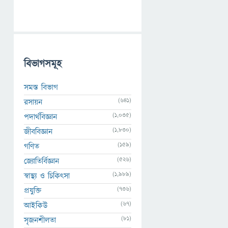
বিভাগসমূহ
সমস্ত বিভাগ
(641)
রসায়ন
(1,035)
পদার্থবিজ্ঞান
(1,830)
জীববিজ্ঞান
(159)
গণিত
(526)
জ্যোতির্বিজ্ঞান
(1,989)
স্বাস্থ্য ও চিকিৎসা
(736)
প্রযুক্তি
(67)
আইকিউ
(81)
সৃজনশীলতা