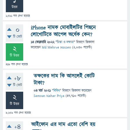
1
উত্তর
1,591
বার দেখা হয়েছে
iPhone নামক মোবাইলটির পিছনে
0
লোগোটিতে আপেল অর্ধেক কেন?
টি ভোট
14 ফেব্রুয়ারি 2022
"
চিন্তা ও দক্ষতা
" বিভাগে
জিজ্ঞাসা
2
করেছেন
Md Mehrve Hossen
(
2,030
পয়েন্ট)
টি উত্তর
419
বার দেখা হয়েছে
তক্ষকের দাম কি আসলেই কোটি
+8
টাকা?
টি ভোট
04 মার্চ 2021
"
বিবিধ
" বিভাগে
জিজ্ঞাসা
করেছেন
2
Samsun Nahar Priya
(
47,710
পয়েন্ট)
টি উত্তর
9,259
বার দেখা হয়েছে
আইফোন এর দাম এতো বেশি হয়
+4