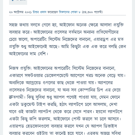
20 অক্টোবর 2021
উত্তর প্রদান
করেছেন
বিজ্ঞানের পোকা ৮
(
54,300
পয়েন্ট)
সহজ কথায় বলতে গেলে হ্যা, আইফোন অনেক ক্ষেত্রে আলাদা প্রযুক্তি
ব্যবহার করে। আইফোনের প্রসেসর বর্তমানে অন্যান্য প্রতিযোগীদের
চেয়ে ভালো, অপারেটিং সিস্টেম নিজেদের বানানো, এয়ারড্রপ এর মত
প্রযুক্তি শুধু আইফোনেই আছে। আমি কিছুটা এক এক করে বলছি কেন
আইফোনের দাম বেশি।
নিজস্ব প্রযুক্তি: আইফোনের অপারেটিং সিস্টেম নিজেদের বানানো,
একারণে সফটওয়্যার ডেভেলপমেন্টে অ্যাপেলে খরচ অনেক বেড়ে যায়।
অন্যদিকে অ্যান্ড্রয়েড গুগলের কাছ থেকে পাওয়া যায়। অ্যাপলের
প্রসেসরও নিজেদের বানানো, যা অন্য সব কোম্পানির চিপ এর দেয়ে
দ্রুতগামী। কিছু সুবিধা শুধু অ্যাপল পণ্যেই পাওয়া যায়, যেমন ফোনে
একটা ডকুমেন্ট টাইপ করছি, হঠাৎ ল্যাপটপে চলে আসলাম, দেখা
যাবে ওই কাজটা ল্যাপটপ থেকে করে যেতে পারব। হয়তো ল্যাপটপে
একটা কিছু কপি করলাম, আইফোনে পেস্ট করলে তা চলে আসবে।
এয়ারপড হেডফোনগুলো ব্যবহার করলে যখন যে অ্যাপল ডিভাইস
ব্যবহার করবেন ওইটায় তা কানেক্ট হয়ে যাবে। এরকম অজস্র সুবিধা