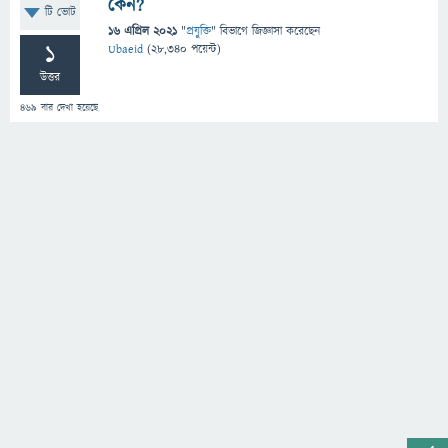
কেন?
টি ভোট
16 এপ্রিল 2021
"
প্রযুক্তি
" বিভাগে
জিজ্ঞাসা
করেছেন
1
Ubaeid
(
28,340
পয়েন্ট)
উত্তর
469
বার দেখা হয়েছে