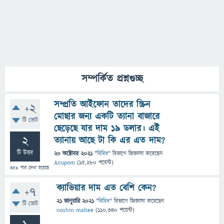
সম্পর্কিত প্রশ্নগুচ্ছ
সম্প্রতি আইফোন তাদের স্ক্রিন
+2
মোছার জন্য একটি ত্যানা বাজারে
টি ভোট
ছেড়েছে যার দাম ১৯ ডলার। এই
2
ত্যানায় আছে টা কি এর এত দাম?
টি উত্তর
20 অক্টোবর 2021
"
বিবিধ
" বিভাগে
জিজ্ঞাসা
করেছেন
Anupom
(
15,280
পয়েন্ট)
459
বার দেখা হয়েছে
ক্যাভিয়ার দাম এত বেশি কেন?
+7
21 জানুয়ারি 2021
"
বিবিধ
" বিভাগে
জিজ্ঞাসা
করেছেন
টি ভোট
noshin mahee
(
110,340
পয়েন্ট)