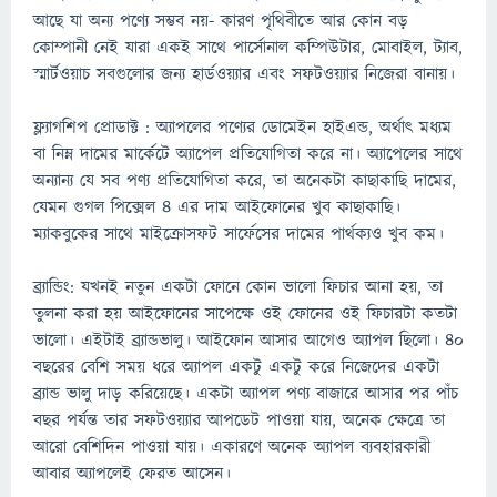
আছে যা অন্য পণ্যে সম্ভব নয়- কারণ পৃথিবীতে আর কোন বড়
কোম্পানী নেই যারা একই সাথে পার্সোনাল কম্পিউটার, মোবাইল, ট্যাব,
স্মার্টওয়াচ সবগুলোর জন্য হার্ডওয়্যার এবং সফটওয়্যার নিজেরা বানায়।
ফ্ল্যাগশিপ প্রোডাক্ট : অ্যাপলের পণ্যের ডোমেইন হাইএন্ড, অর্থাৎ মধ্যম
বা নিম্ন দামের মার্কেটে অ্যাপেল প্রতিযোগিতা করে না। অ্যাপেলের সাথে
অন্যান্য যে সব পণ্য প্রতিযোগিতা করে, তা অনেকটা কাছাকাছি দামের,
যেমন গুগল পিক্সেল ৪ এর দাম আইফোনের খুব কাছাকাছি।
ম্যাকবুকের সাথে মাইক্রোসফট সার্ফেসের দামের পার্থক্যও খুব কম।
ব্র্যান্ডিং: যখনই নতুন একটা ফোনে কোন ভালো ফিচার আনা হয়, তা
তুলনা করা হয় আইফোনের সাপেক্ষে ওই ফোনের ওই ফিচারটা কতটা
ভালো। এইটাই ব্র্যান্ডভালু। আইফোন আসার আগেও অ্যাপল ছিলো। ৪০
বছরের বেশি সময় ধরে অ্যাপল একটু একটু করে নিজেদের একটা
ব্র্যান্ড ভালু দাড় করিয়েছে। একটা অ্যাপল পণ্য বাজারে আসার পর পাঁচ
বছর পর্যন্ত তার সফটওয়্যার আপডেট পাওয়া যায়, অনেক ক্ষেত্রে তা
আরো বেশিদিন পাওয়া যায়। একারণে অনেক অ্যাপল ব্যবহারকারী
আবার অ্যাপলেই ফেরত আসেন।