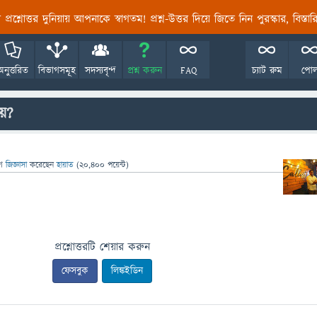
তির প্রশ্নোত্তর দুনিয়ায় আপনাকে স্বাগতম! প্রশ্ন-উত্তর দিয়ে জিতে নিন পুরস্কার, বিস্ত
অনুত্তরিত
বিভাগসমূহ
সদস্যবৃন্দ
প্রশ্ন করুন
FAQ
চ্যাট রুম
পো
ায়?
ে
জিজ্ঞাসা
করেছেন
হায়াত
(
20,400
পয়েন্ট)
প্রশ্নোত্তরটি শেয়ার করুন
ফেসবুক
লিঙ্কইডিন