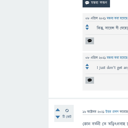
08 এপ্রিল 2021
মন্তব্য করা হয়েছ
কিন্তু, সায়েন্স বী য
08 এপ্রিল 2021
মন্তব্য করা হয়েছ
I just don't get a
0
16 অক্টোবর 2021
উত্তর প্রদান
করেছ
টি ভোট
কোন বর্তনী তে তড়িৎপ্রবা