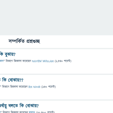
সম্পর্কিত প্রশ্নগুচ্ছ
ি বুঝায়?
্ঞান
" বিভাগে
জিজ্ঞাসা
করেছেন
NAYEM MOLLAH
(
1,540
পয়েন্ট)
ে কি বোঝায়??
" বিভাগে
জিজ্ঞাসা
করেছেন
RH Nirob
(
130
পয়েন্ট)
অর্ধায়ু বলতে কি বোঝায়?
ন
" বিভাগে
জিজ্ঞাসা
করেছেন
হায়াত
(
20,400
পয়েন্ট)