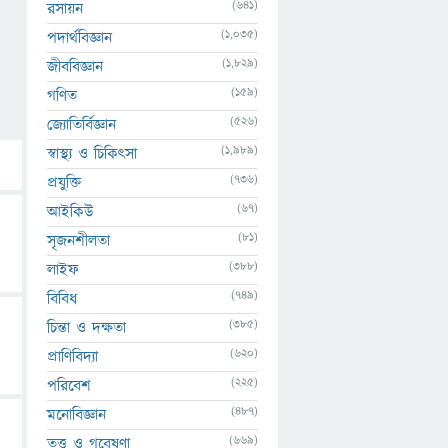
(641)
রসায়ন
(1,035)
পদার্থবিজ্ঞান
(1,829)
জীববিজ্ঞান
(159)
গণিত
(526)
জ্যোতির্বিজ্ঞান
(1,989)
স্বাস্থ্য ও চিকিৎসা
(736)
প্রযুক্তি
(67)
আইকিউ
(81)
সৃজনশীলতা
(388)
লাইফ
(749)
বিবিধ
(385)
চিন্তা ও দক্ষতা
(620)
প্রাণিবিদ্যা
(225)
পরিবেশ
(487)
মনোবিজ্ঞান
(669)
তত্ত্ব ও গবেষণা