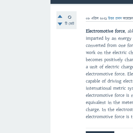
0
08 এপ্রিল 2021
উত্তর প্রদান
করেছে
টি ভোট
Electromotive force
, a
imparted by an energy s
converted from one for
work on the electric ch
becomes positively cha
a unit of electric char
electromotive force. El
capable of driving elect
international metric sy
electromotive force is 
equivalent in the mete
charge. In the electros
electromotive force is t