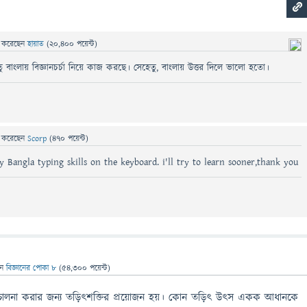
ে
করেছেন
হায়াত
(
20,400
পয়েন্ট)
েহেতু বাংলায় বিজ্ঞানচর্চা নিয়ে কাজ করছে। সেহেতু, বাংলায় উত্তর দিলে ভালো হতো।
ে
করেছেন
Scorp
(
470
পয়েন্ট)
ny Bangla typing skills on the keyboard. i'll try to learn sooner,thank you
েন
বিজ্ঞানের পোকা ৮
(
54,300
পয়েন্ট)
হ চালনা করার জন্য তড়িৎশক্তির প্রয়োজন হয়। কোন তড়িৎ উৎস একক আধানকে