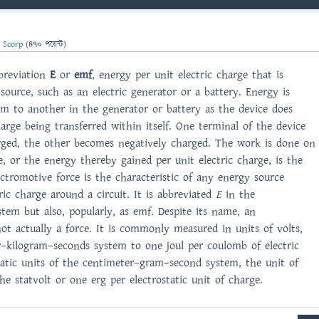
ন
Scorp
(
470
পয়েন্ট)
bbreviation
E
or
emf
, energy per unit electric charge that is
ource, such as an electric generator or a battery. Energy is
m to another in the generator or battery as the device does
arge being transferred within itself. One terminal of the device
rged, the other becomes negatively charged. The work is done on
ge, or the energy thereby gained per unit electric charge, is the
ectromotive force is the characteristic of any energy source
ric charge around a circuit. It is abbreviated
E
in the
stem but also, popularly, as emf. Despite its name, an
not actually a force. It is commonly measured in units of volts,
r–kilogram–seconds system to one joul per coulomb of electric
tatic units of the centimeter–gram–second system, the unit of
he statvolt or one erg per electrostatic unit of charge.