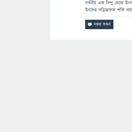
বর্তনীর এক বিন্দু থেকে উৎস
উৎসের তড়িচ্চালক শক্তি বল