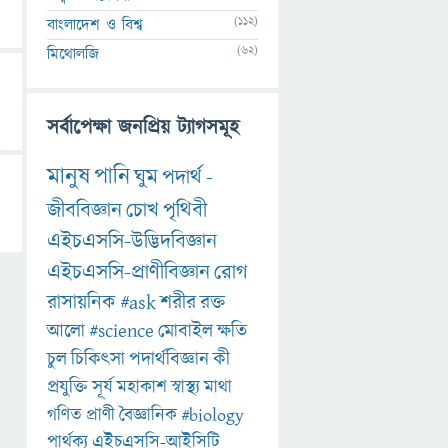
(112)
বাংলাদেশ ও বিশ্ব
(62)
মিথোলজি
সর্বাপেক্ষা জনপ্রিয় ট্যাগসমূহ
মানুষ
পানি
ঘুম
পদার্থ
-
জীববিজ্ঞান
চোখ
পৃথিবী
এইচএসসি-উদ্ভিদবিজ্ঞান
এইচএসসি-প্রাণীবিজ্ঞান
রোগ
রাসায়নিক
#ask
শরীর
রক্ত
আলো
#science
মোবাইল
ক্ষতি
চুল
চিকিৎসা
পদার্থবিজ্ঞান
কী
প্রযুক্তি
সূর্য
মহাকাশ
স্বাস্থ্য
মাথা
গণিত
প্রাণী
বৈজ্ঞানিক
#biology
পার্থক্য
এইচএসসি-আইসিটি