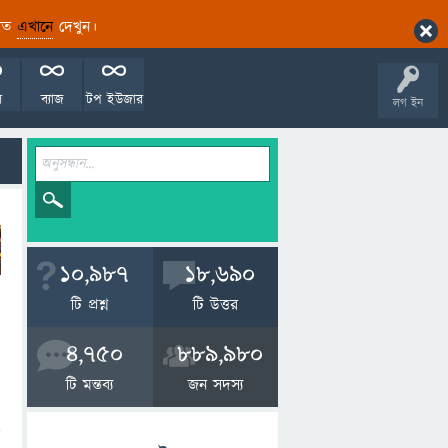
ারিত
এখানে
দেখুন।
ল
ব্যাজ
টপ ইউজার
লগ ইন
10,987
18,690
টি প্রশ্ন
টি উত্তর
4,750
889,980
টি মন্তব্য
জন সদস্য