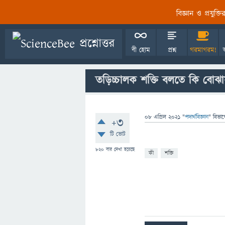
বিজ্ঞান ও প্রযুক্
বী হোম
প্রশ্ন
গরমাগরম!
তড়িচ্চালক শক্তি বলতে কি বোঝ
08 এপ্রিল 2021
"
পদার্থবিজ্ঞান
" বিভাগ
+3
টি ভোট
820
বার দেখা হয়েছে
কী
শক্তি