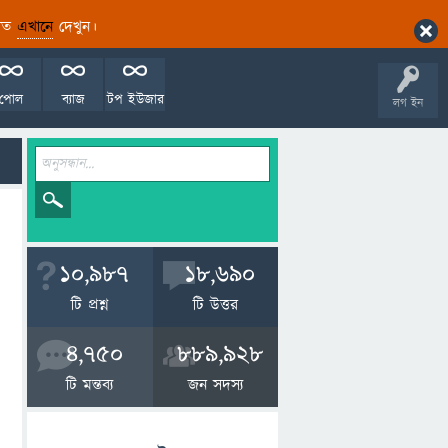
ারিত
এখানে
দেখুন।
পোল
ব্যাজ
টপ ইউজার
লগ ইন
10,987
18,690
টি প্রশ্ন
টি উত্তর
4,750
889,928
টি মন্তব্য
জন সদস্য