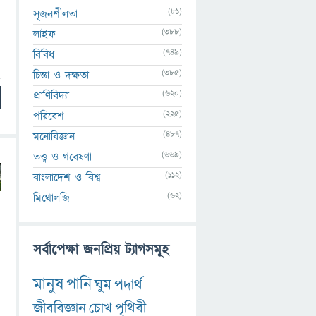
(81)
সৃজনশীলতা
(388)
লাইফ
(749)
বিবিধ
(385)
চিন্তা ও দক্ষতা
(620)
প্রাণিবিদ্যা
(225)
পরিবেশ
(487)
মনোবিজ্ঞান
(669)
তত্ত্ব ও গবেষণা
(112)
বাংলাদেশ ও বিশ্ব
(62)
মিথোলজি
সর্বাপেক্ষা জনপ্রিয় ট্যাগসমূহ
মানুষ
পানি
ঘুম
পদার্থ
-
জীববিজ্ঞান
চোখ
পৃথিবী