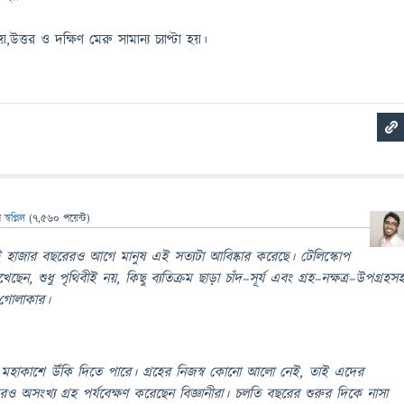
উত্তর ও দক্ষিণ মেরু সামান্য চ্যাপ্টা হয়।
ন
স্বপ্নিল
(
7,560
পয়েন্ট)
দুই হাজার বছরেরও আগে মানুষ এই সত্যটা আবিষ্কার করেছে। টেলিস্কোপ
খেছেন, শুধু পৃথিবীই নয়, কিছু ব্যতিক্রম ছাড়া চাঁদ–সূর্য এবং গ্রহ–নক্ষত্র–উপগ্রহস
 গোলাকার।
িয়ে মহাকাশে উঁকি দিতে পারে। গ্রহের নিজস্ব কোনো আলো নেই, তাই এদের
রও অসংখ্য গ্রহ পর্যবেক্ষণ করেছেন বিজ্ঞানীরা। চলতি বছরের শুরুর দিকে নাসা