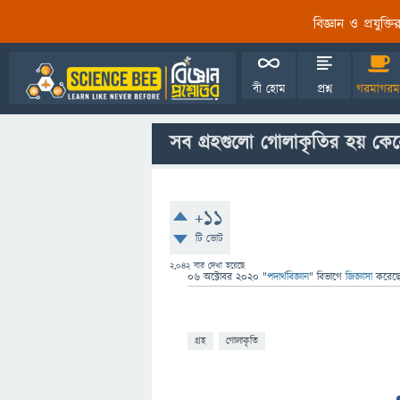
বিজ্ঞান ও প্রযুক্
বী হোম
প্রশ্ন
গরমাগরম
সব গ্রহগুলো গোলাকৃতির হয় ক
+11
টি ভোট
2,042
বার দেখা হয়েছে
06 অক্টোবর 2020
"
পদার্থবিজ্ঞান
" বিভাগে
জিজ্ঞাসা
করেছ
গ্রহ
গোলাকৃতি