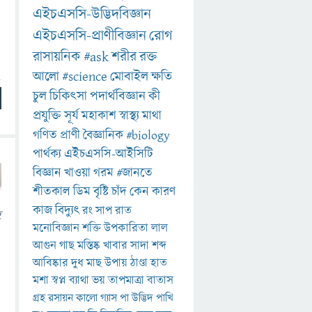
এইচএসসি-উদ্ভিদবিজ্ঞান
এইচএসসি-প্রাণীবিজ্ঞান
রোগ
রাসায়নিক
#ask
শরীর
রক্ত
আলো
#science
মোবাইল
ক্ষতি
চুল
চিকিৎসা
পদার্থবিজ্ঞান
কী
প্রযুক্তি
সূর্য
মহাকাশ
স্বাস্থ্য
মাথা
গণিত
প্রাণী
বৈজ্ঞানিক
#biology
পার্থক্য
এইচএসসি-আইসিটি
বিজ্ঞান
খাওয়া
গরম
#জানতে
শীতকাল
ডিম
বৃষ্টি
চাঁদ
কেন
কারণ
কাজ
বিদ্যুৎ
রং
সাপ
রাত
হ
মনোবিজ্ঞান
শক্তি
উপকারিতা
লাল
আগুন
গাছ
মস্তিষ্ক
খাবার
সাদা
শব্দ
আবিষ্কার
দুধ
মাছ
উপায়
ঠাণ্ডা
হাত
মশা
স্বপ্ন
ব্যাথা
ভয়
তাপমাত্রা
বাতাস
গ্রহ
রসায়ন
কালো
গ্যাস
পা
উদ্ভিদ
পাখি