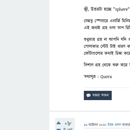
জ্বী, উত্তরটা হচ্ছে "spher
যেহুতু স্পেয়ারে এনার্জি 
এই জন্যই গ্রহ গুলা তাপ র
শুধুমাত্র গ্রহ না আপনি যদ
গোলাকার স্টেট টাই ধারণ ক
ফোঁটাগুলোর কথাই চিন্তা কর
বিশাল গ্রহ থেকে শুরু করে স
তথ্যসূত্র : Quora
+8
16 অক্টোবর 2020
উত্তর প্রদান
করেছ