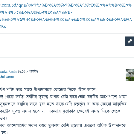
ebee.com.bd/qna/6876/%E0%A6%97%E0%A7%8D%E0%A6%B0%E0%
0%A7%81%E0%A6%B2%E0%A7%8B-
8B%E0%A6%B2%E0%A6%BE%E0%A6%95%E0%A7%83%E0%A6%A
%B0
ihadul Amin
(
6,150
পয়েন্ট)
adul Amin
র্ষণ শক্তি তার সমস্ত উপাদানকে কেন্দ্রের দিকে টেনে আনে।
্র থেকে সর্বদা সর্বনিম্ন দূরত্বে রাখার চেষ্টা করে।তাই বস্তুটির আশেপাশে থাকা
মভাবে বস্তুটির সাথে যুক্ত হতে থাকে।যদি চতুর্ভুজ বা অন্য কোনো আকৃতির
্রের দূরত্ব সমান হতো না।একমাত্র বৃত্তাকার ক্ষেত্রেই সমস্ত দিকে থেকে
ম্ভব।
নামূলক আশেপাশের সকল বস্তুর তুলনায় বেশি হওয়ায় এগুলো অধিক উপাদানকে
র হয়।