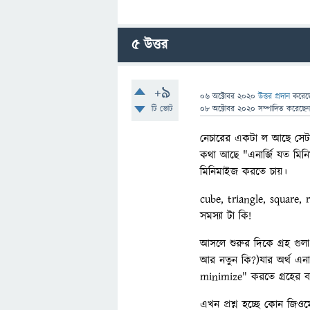
5
উত্তর
+9
06 অক্টোবর 2020
উত্তর প্রদান
করে
টি ভোট
08 অক্টোবর 2020
সম্পাদিত
করেছে
নেচারের একটা ল আছে সেটা 
কথা আছে "এনার্জি যত মিনিম
মিনিমাইজ করতে চায়।
cube, triangle, square, 
সমস্যা টা কি!
আসলে শুরুর দিকে গ্রহ গু
আর নতুন কি?)যার অর্থ এনা
minimize" করতে গ্রহের ব
এখন প্রশ্ন হচ্ছে কোন জিও