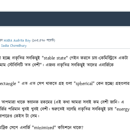
ছেন
HABA Audrita Roy
(
105,570
পয়েন্ট)
ন
Sadia Chowdhury
হচ্ছে প্রকৃতির সবকিছুই "stable state" গেইন করতে চায়।কেমিস্ট্রিতে একটা
াম স্টেবিলিটি তত বেশী"। এজন্য প্রকৃতির সবকিছুই তাদের এনার্জিকে
rectangle " এত এত সেপ থাকতে গ্রহ গুলা "spherical" কেন হচ্ছে! গ্রহগুলার
লা তাপমাত্রা থাকে ভয়ানক রকমের (এই কথা আমরা সবাই কম বেশী জানি। এ
র্জির পরিমান খুবই খুবই বেশী। শুরুতেই বলেছি প্রকৃতির সবকিছুই চায় "energy
্যাপারেও কেইস টা সেম।
মেট্রিক সেপে এনার্জি "minimized" কন্ডিশনে থাকে?