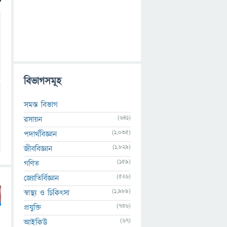
বিভাগসমূহ
সমস্ত বিভাগ
(641)
রসায়ন
(1,035)
পদার্থবিজ্ঞান
(1,829)
জীববিজ্ঞান
(159)
গণিত
(526)
জ্যোতির্বিজ্ঞান
(1,989)
স্বাস্থ্য ও চিকিৎসা
(736)
প্রযুক্তি
(67)
আইকিউ