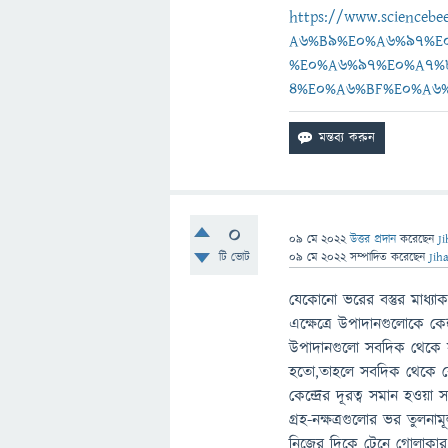
https://www.scienc
A6%B9%E0%A6%97%E
%E0%A6%97%E0%A7%
4%E0%A6%BF%E0%A6
0
09 মে 2022
উত্তর প্রদান
করেছেন
J
টি ভোট
09 মে 2022
সম্পাদিত
করেছেন
Jih
যেকোনো ভরের বস্তুর মাধ্যাক
এক্ষেত্রে উপাদানগুলোকে কেন্দ
উপাদানগুলো সবদিক থেকে সুষ
হতো,তাহলে সবদিক থেকে কেন্দ
কেন্দ্রের দূরত্ব সমান হওয়া স
গ্রহ-নক্ষত্রগুলোর ভর তুল
নিজের দিকে টেনে গোলাকা