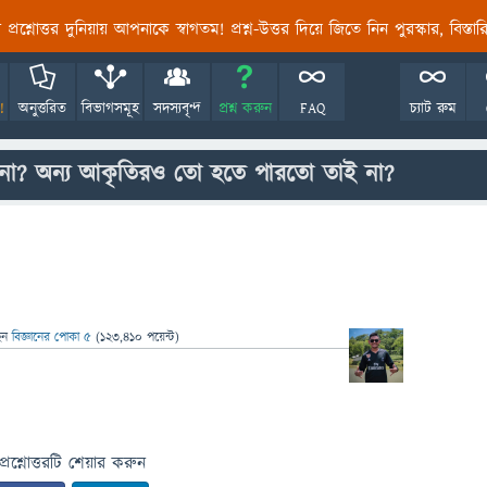
তির প্রশ্নোত্তর দুনিয়ায় আপনাকে স্বাগতম! প্রশ্ন-উত্তর দিয়ে জিতে নিন পুরস্কার, বিস্ত
!
অনুত্তরিত
বিভাগসমূহ
সদস্যবৃন্দ
প্রশ্ন করুন
FAQ
চ্যাট রুম
েনো? অন্য আকৃতিরও তো হতে পারতো তাই না?
েন
বিজ্ঞানের পোকা ৫
(
123,410
পয়েন্ট)
প্রশ্নোত্তরটি শেয়ার করুন