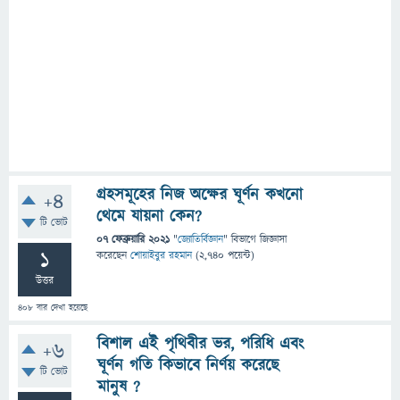
গ্রহসমূহের নিজ অক্ষের ঘূর্ণন কখনো
+4
থেমে যায়না কেন?
টি ভোট
07 ফেব্রুয়ারি 2021
"
জ্যোতির্বিজ্ঞান
" বিভাগে
জিজ্ঞাসা
1
করেছেন
শোয়াইবুর রহমান
(
2,740
পয়েন্ট)
উত্তর
408
বার দেখা হয়েছে
বিশাল এই পৃথিবীর ভর, পরিধি এবং
+6
ঘূর্ণন গতি কিভাবে নির্ণয় করেছে
টি ভোট
মানুষ ?