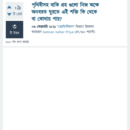
পৃথিবীসহ বাকি গ্রহ গুলো নিজ অক্ষে
+9
অনবরত ঘুরতে এই শক্তি কি থেকে
টি ভোট
বা কোথায় পায়?
3
09 ফেব্রুয়ারি 2021
"
জ্যোতির্বিজ্ঞান
" বিভাগে
জিজ্ঞাসা
করেছেন
Samsun Nahar Priya
(
47,710
পয়েন্ট)
টি উত্তর
988
বার দেখা হয়েছে