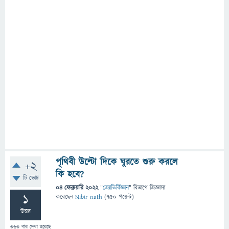
পৃথিবী উল্টো দিকে ঘুরতে শুরু করলে
+2
কি হবে?
টি ভোট
04 ফেব্রুয়ারি 2022
"
জ্যোতির্বিজ্ঞান
" বিভাগে
জিজ্ঞাসা
1
করেছেন
Nibir nath
(
750
পয়েন্ট)
উত্তর
363
বার দেখা হয়েছে