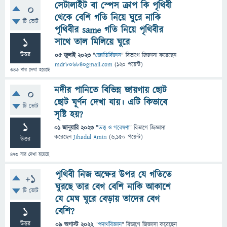
সেটালাইট বা স্পেস ক্রাপ কি পৃথিবী
0
থেকে বেশি গতি নিয়ে ঘুরে নাকি
টি ভোট
পৃথিবীর same গতি নিয়ে পৃথিবীর
1
সাথে তাল মিলিয়ে ঘুরে
উত্তর
05 জুলাই 2023
"
জ্যোতির্বিজ্ঞান
" বিভাগে
জিজ্ঞাসা
করেছেন
mdr806840gmail.com
(
120
পয়েন্ট)
343
বার দেখা হয়েছে
নদীর পানিতে বিভিন্ন জায়গায় ছোট
0
ছোট ঘূর্ণন দেখা যায়। এটি কিভাবে
টি ভোট
সৃষ্টি হয়?
1
01 জানুয়ারি 2023
"
তত্ত্ব ও গবেষণা
" বিভাগে
জিজ্ঞাসা
করেছেন
Jihadul Amin
(
6,150
পয়েন্ট)
উত্তর
473
বার দেখা হয়েছে
পৃথিবী নিজ অক্ষের উপর যে গতিতে
+1
ঘুরছে তার বেগ বেশি নাকি আকাশে
টি ভোট
যে মেঘ ঘুরে বেড়ায় তাদের বেগ
1
বেশি?
উত্তর
09 অগাস্ট 2022
"
পদার্থবিজ্ঞান
" বিভাগে
জিজ্ঞাসা
করেছেন