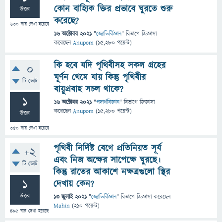
কোন বাহ্যিক ক্তির প্রভাবে ঘুরতে শুরু
উত্তর
করেছে?
630
বার দেখা হয়েছে
16 অক্টোবর 2021
"
জ্যোতির্বিজ্ঞান
" বিভাগে
জিজ্ঞাসা
করেছেন
Anupom
(
15,280
পয়েন্ট)
কি হবে যদি পৃথিবীসহ সকল গ্রহের
0
ঘূর্ণন থেমে যায় কিন্তু পৃথিবীর
টি ভোট
বায়ুপ্রবাহ সচল থাকে?
1
16 অক্টোবর 2021
"
পদার্থবিজ্ঞান
" বিভাগে
জিজ্ঞাসা
করেছেন
Anupom
(
15,280
পয়েন্ট)
উত্তর
350
বার দেখা হয়েছে
পৃথিবী নির্দিষ্ট বেগে প্রতিনিয়ত সূর্য
+2
এবং নিজ অক্ষের সাপেক্ষে ঘুরছে।
টি ভোট
কিন্তু রাতের আকাশে নক্ষত্রগুলো স্থির
1
দেখায় কেন?
উত্তর
13 জুলাই 2021
"
জ্যোতির্বিজ্ঞান
" বিভাগে
জিজ্ঞাসা
করেছেন
Mahin
(
210
পয়েন্ট)
495
বার দেখা হয়েছে