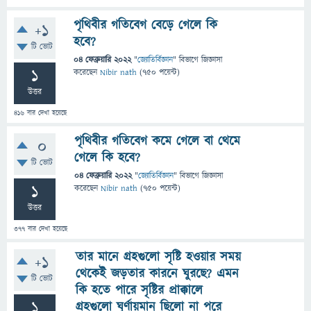
পৃথিবীর গতিবেগ বেড়ে গেলে কি
+1
হবে?
টি ভোট
04 ফেব্রুয়ারি 2022
"
জ্যোতির্বিজ্ঞান
" বিভাগে
জিজ্ঞাসা
1
করেছেন
Nibir nath
(
750
পয়েন্ট)
উত্তর
416
বার দেখা হয়েছে
পৃথিবীর গতিবেগ কমে গেলে বা থেমে
0
গেলে কি হবে?
টি ভোট
04 ফেব্রুয়ারি 2022
"
জ্যোতির্বিজ্ঞান
" বিভাগে
জিজ্ঞাসা
1
করেছেন
Nibir nath
(
750
পয়েন্ট)
উত্তর
377
বার দেখা হয়েছে
তার মানে গ্রহগুলো সৃষ্টি হওয়ার সময়
+1
থেকেই জড়তার কারনে ঘুরছে? এমন
টি ভোট
কি হতে পারে সৃষ্টির প্রাক্কালে
1
গ্রহগুলো ঘূর্ণায়মান ছিলো না পরে