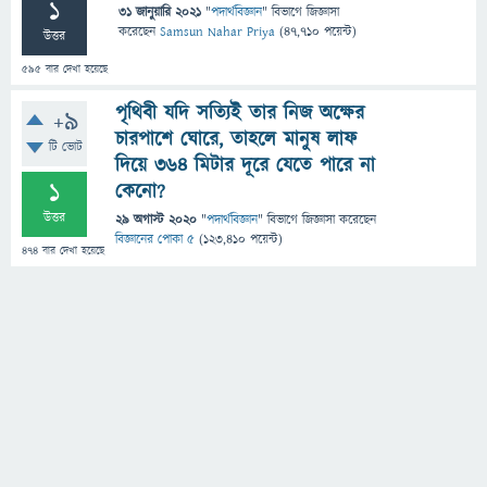
1
31 জানুয়ারি 2021
"
পদার্থবিজ্ঞান
" বিভাগে
জিজ্ঞাসা
করেছেন
Samsun Nahar Priya
(
47,710
পয়েন্ট)
উত্তর
595
বার দেখা হয়েছে
পৃথিবী যদি সত্যিই তার নিজ অক্ষের
+9
চারপাশে ঘোরে, তাহলে মানুষ লাফ
টি ভোট
দিয়ে ৩৬৪ মিটার দূরে যেতে পারে না
1
কেনো?
উত্তর
29 অগাস্ট 2020
"
পদার্থবিজ্ঞান
" বিভাগে
জিজ্ঞাসা
করেছেন
বিজ্ঞানের পোকা ৫
(
123,410
পয়েন্ট)
474
বার দেখা হয়েছে