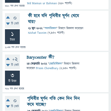
Md Mamun ur Rahman
(
610
পয়েন্ট)
390
বার দেখা হয়েছে
কী হবে যদি পৃথিবীর ঘূর্ণন থেমে
0
যায়?
টি ভোট
21 জুন 2022
"
পদার্থবিজ্ঞান
" বিভাগে
জিজ্ঞাসা
করেছেন
1
Nishat Tasnim
(
7,950
পয়েন্ট)
উত্তর
1,044
বার দেখা হয়েছে
Barycenter কী?
+2
24 ফেব্রুয়ারি 2022
"
জ্যোতির্বিজ্ঞান
" বিভাগে
জিজ্ঞাসা
টি ভোট
করেছেন
Priom Chowdhury
(
2,630
পয়েন্ট)
3
টি উত্তর
726
বার দেখা হয়েছে
পৃথিবীর ঘূর্ণন গতি কেন দিন দিন
0
কমে যাচ্ছে?
টি ভোট