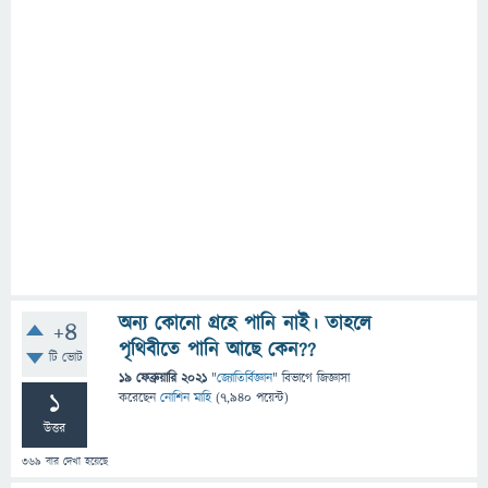
অন্য কোনো গ্রহে পানি নাই। তাহলে
+4
পৃথিবীতে পানি আছে কেন??
টি ভোট
19 ফেব্রুয়ারি 2021
"
জ্যোতির্বিজ্ঞান
" বিভাগে
জিজ্ঞাসা
1
করেছেন
নোশিন মাহি
(
7,940
পয়েন্ট)
উত্তর
369
বার দেখা হয়েছে