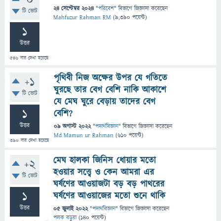
0
24 সেপ্টেম্বর 2024
"
পরিবেশ
" বিভাগে
জিজ্ঞাসা
করেছেন
টি ভোট
Mahfuzur Rahman RM
(
9,390
পয়েন্ট)
1
উত্তর
546
বার দেখা হয়েছে
পৃথিবী নিজ অক্ষের উপর যে গতিতে
+1
ঘুরছে তার বেগ বেশি নাকি আকাশে
টি ভোট
যে মেঘ ঘুরে বেড়ায় তাদের বেগ
1
বেশি?
উত্তর
09 অগাস্ট 2022
"
পদার্থবিজ্ঞান
" বিভাগে
জিজ্ঞাসা
করেছেন
Md Mamun ur Rahman
(
610
পয়েন্ট)
390
বার দেখা হয়েছে
মেঘ হালকা জিনিস ধোয়ার মতো
+2
হওয়ার সত্ত্বে ও কেন আমরা এর
টি ভোট
ঘর্ষণের আওয়াজটা বড় বড় পাথরের
1
ঘর্ষণের আওয়াজের মতো শুনে থাকি
উত্তর
05 জুলাই 2022
"
পদার্থবিজ্ঞান
" বিভাগে
জিজ্ঞাসা
করেছেন
পলক বড়ুয়া
(
140
পয়েন্ট)