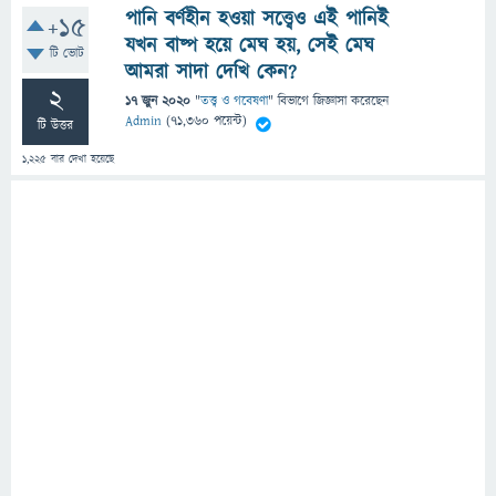
পানি বর্ণহীন হওয়া সত্ত্বেও এই পানিই
+15
যখন বাষ্প হয়ে মেঘ হয়, সেই মেঘ
টি ভোট
আমরা সাদা দেখি কেন?
2
17 জুন 2020
"
তত্ত্ব ও গবেষণা
" বিভাগে
জিজ্ঞাসা
করেছেন
Admin
(
71,360
পয়েন্ট)
টি উত্তর
1,225
বার দেখা হয়েছে