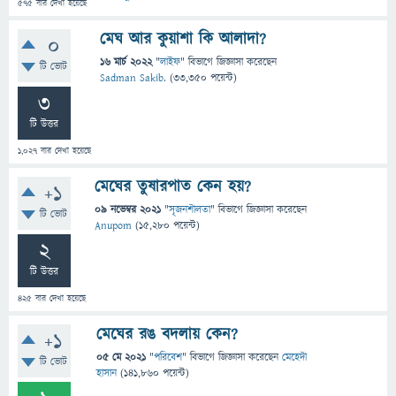
575
বার দেখা হয়েছে
মেঘ আর কুয়াশা কি আলাদা?
0
16 মার্চ 2022
"
লাইফ
" বিভাগে
জিজ্ঞাসা
করেছেন
টি ভোট
Sadman Sakib.
(
33,350
পয়েন্ট)
3
টি উত্তর
1,027
বার দেখা হয়েছে
মেঘের তুষারপাত কেন হয়?
+1
09 নভেম্বর 2021
"
সৃজনশীলতা
" বিভাগে
জিজ্ঞাসা
করেছেন
টি ভোট
Anupom
(
15,280
পয়েন্ট)
2
টি উত্তর
425
বার দেখা হয়েছে
মেঘের রঙ বদলায় কেন?
+1
05 মে 2021
"
পরিবেশ
" বিভাগে
জিজ্ঞাসা
করেছেন
মেহেদী
টি ভোট
হাসান
(
141,860
পয়েন্ট)