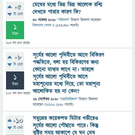
মেঘের মধ্যে ভিন্ন ভিন্ন আলোক রশ্মি
+5
দেখতে পারার কারণ কি?
টি ভোট
30 নভেম্বর 2020
"
পরিবেশ
" বিভাগে
জিজ্ঞাসা
করেছেন
1
বিজ্ঞানের পোকা ৫
(
123,410
পয়েন্ট)
উত্তর
384
বার দেখা হয়েছে
সূর্যের আলো পৃথিবীতে আসে বিকিরণ
+8
পদ্ধতিতে, বলা হয় বিকিরণের জন্য
টি ভোট
কোনো মাধ্যম লাগে না। তাহলে
1
সূর্যের আলো পৃথিবীতে আসে
মহাশূন্যের মধ্যে দিয়ে, তো মহাশূন্য
উত্তর
আলোকিত হয় না কেন?
805
বার দেখা হয়েছে
26 সেপ্টেম্বর 2020
"
জ্যোতির্বিজ্ঞান
" বিভাগে
জিজ্ঞাসা
করেছেন
Shikha
(
620
পয়েন্ট)
সমুদ্রের কয়েকশত মিটার গভীরেও
+10
সূর্যের আলো পৌছাতে পারে। কিন্তু
টি ভোট
বৃষ্টির সময় আকাশে যে ঘন মেঘ